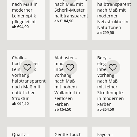
nach Maß in
nach Maß mit
halbtransparent
moderner
Scherli-Muster
nach Maß mit
Leinenoptik
halbtransparent
moderner
ab
€184,90
pflegeleicht
Netzstruktur in
ab
€94,90
Naturtönen
ab
€99,50
Mehr Details zu Chalk – hochwertiger Leinenoptik Vorhang ha
Mehr Details zu Alabaster – moderner In
Mehr Details zu Bery
Chalk –
Alabaster –
Beryl –
hochwertiger
moderner
eleganter
Leinenoptik
Inbetween-
Inbetween-
Vorhang
Vorhang
Vorhang
halbtransparent
nach Maß
nach Maß
nach Maß mit
mit hohem
mit feiner
natürlicher
Wollanteil in
Streifenoptik
Struktur
zeitlosen
in modernen
ab
€64,50
Farben
Farben
ab
€64,50
ab
€64,50
Mehr Details zu Quartz – moderner Inbetween-Vorhang nach 
Mehr Details zu Gentle Touch – moderner 
Mehr Details zu Fay
Quartz –
Gentle Touch
Fayola –