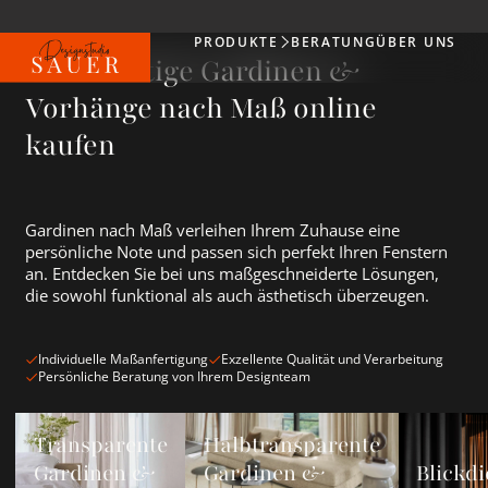
PRODUKTE
BERATUNG
ÜBER UNS
Produkte
Hochwertige Gardinen &
Vorhänge nach Maß online
kaufen
Gardinen nach Maß verleihen Ihrem Zuhause eine
persönliche Note und passen sich perfekt Ihren Fenstern
an. Entdecken Sie bei uns maßgeschneiderte Lösungen,
die sowohl funktional als auch ästhetisch überzeugen.
Individuelle Maßanfertigung
Exzellente Qualität und Verarbeitung
Persönliche Beratung von Ihrem Designteam
Transparente Gardinen &amp; Vorhänge ansehen
Halbtransparente Gardinen &amp; Vorh
Blickdichte
Transparente
Halbtransparente
Gardinen &
Gardinen &
Blickdi