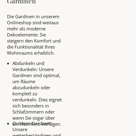
Gardinen
Die Gardinen in unserem
Onlineshop sind weitaus
mehr als moderne
Dekoelemente: Sie
steigern den Komfort und
die Funktionalität Ihres
Wohnraums erheblich.
Abdunkeln und
Verdunkeln: Unsere
Gardinen sind optimal,
um Räume
abzudunkeln oder
komplett zu
verdunkeln. Dies eignet
sich besonders in
Schlafzimmern oder
wenn Sie sogar über
Outdoor-Gardinen:
ein Heimkino verfügen.
Unsere
wetterbeständigen und