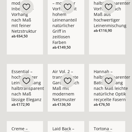
moderner
– moderner
halbtransparenter
Inbetween-
Vorhang mit
Vorhang nach
Vorhang
hohem
Maß aus
nach Maß
Leinenanteil
hochwertiger
mit feiner
natürlicher
Leinenmischung
ab
€116,90
Netzstruktur
Griff in
ab
€64,50
zeitlosen
Farben
ab
€149,50
Mehr Details zu Essential – hochwertiger Leinenvorhang halb
Mehr Details zu Air Vol. 2 – transpare
Mehr Details zu Hann
Essential –
Air Vol. 2 –
Hannah –
hochwertiger
transparente
halbtransparenter
Leinenvorhang
Gardine nach
Batist-Vorhang
halbtransparent
Maß mit
nach Maß leichte
nach Maß
modernem
natürliche Optik
lässige Eleganz
Netzmuster
recycelte Fasern
ab
€172,90
ab
€136,50
ab
€76,50
Mehr Details zu Creme – blickdichter moderner Vorhang nach
Mehr Details zu Laid Back – blickdichte
Mehr Details zu Tort
Creme –
Laid Back –
Tortona –