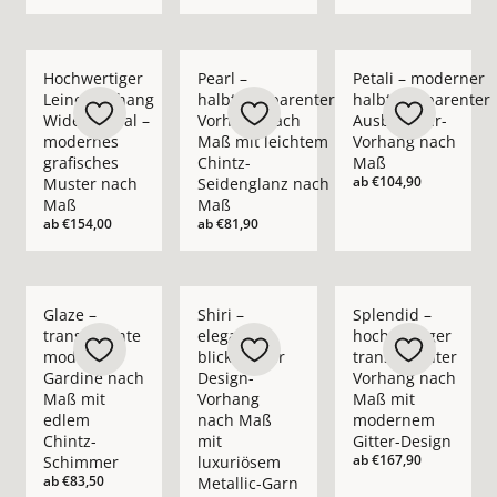
Mehr Details zu Hochwertiger Leinenvorhang Wide Appeal – 
Mehr Details zu Pearl – halbtransparent
Mehr Details zu Pet
Hochwertiger
Pearl –
Petali – moderner
Leinenvorhang
halbtransparenter
halbtransparenter
Wide Appeal –
Vorhang nach
Ausbrenner-
modernes
Maß mit leichtem
Vorhang nach
grafisches
Chintz-
Maß
ab
€104,90
Muster nach
Seidenglanz nach
Maß
Maß
ab
€154,00
ab
€81,90
Mehr Details zu Glaze – transparente moderne Gardine nach
Mehr Details zu Shiri – eleganter blickd
Mehr Details zu Spl
Glaze –
Shiri –
Splendid –
transparente
eleganter
hochwertiger
moderne
blickdichter
transparenter
Gardine nach
Design-
Vorhang nach
Maß mit
Vorhang
Maß mit
edlem
nach Maß
modernem
Chintz-
mit
Gitter-Design
ab
€167,90
Schimmer
luxuriösem
ab
€83,50
Metallic-Garn