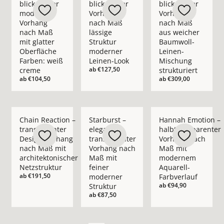
blickdichter
blickdichter
blickdichter
moderner
Vorhang
Vorhang
Vorhang
nach Maß
nach Maß
nach Maß
lässige
aus weicher
mit glatter
Struktur
Baumwoll-
Oberfläche
moderner
Leinen-
Farben: weiß
Leinen-Look
Mischung
ab
€127,50
creme
strukturiert
ab
€104,50
ab
€309,00
Mehr Details zu Chain Reaction – transparenter Design-Vorha
Mehr Details zu Starburst – eleganter t
Mehr Details zu Han
Chain Reaction –
Starburst –
Hannah Emotion –
transparenter
eleganter
halbtransparenter
Design-Vorhang
transparenter
Vorhang nach
nach Maß mit
Vorhang nach
Maß mit
architektonischer
Maß mit
modernem
Netzstruktur
feiner
Aquarell-
ab
€191,50
moderner
Farbverlauf
ab
€94,90
Struktur
ab
€87,50