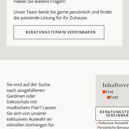
Haben Sie weitere Fragen?
Unser Team berät Sie gerne persönlich und findet
die passende Lösung für Ihr Zuhause.
BERATUNGSTERMIN VEREINBAREN
Inhaltsve
Sie sind auf der Suche
nach ausgefallenen
Text
Gardinen oder
Text
Dekoschals mit
modischem Flair? Lassen
Beratungstermin
BERATUNGST
Sie sich von unserer
VEREINBA
exklusiven Auswahl an
Exklusive Auswahl
stilvollen Vorhängen für
Persönliche Beratu