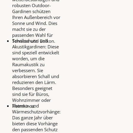
robusten Outdoor-
Gardinen schützen
Ihren Außenbereich vor
Sonne und Wind. Dies
macht sie zu der
passenden Wahl für
Schallschutz- und
Terrasse und Balkon.
Akustikgardinen: Diese
sind speziell entwickelt
worden, um die
Raumakustik zu
verbessern. Sie
absorbieren Schall und
reduzieren den Lärm.
Besonders geeignet
sind sie für Büros,
Wohnzimmer oder
Thermo- und
Heimkinos.
Wärmeschutzvorhänge:
Das ganze Jahr über
bieten diese Vorhänge
den passenden Schutz