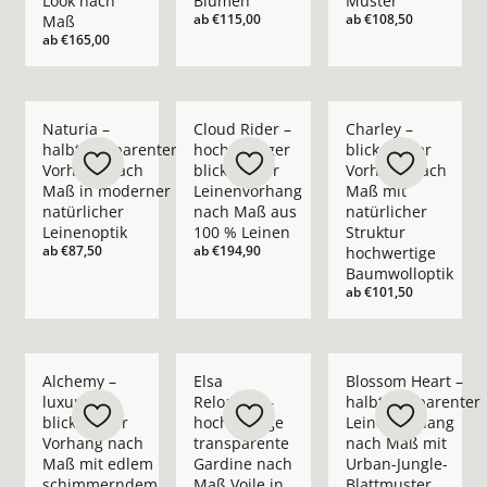
Look nach
Blumen
Muster
ab
€115,00
ab
€108,50
Maß
ab
€165,00
Mehr Details zu Naturia – halbtransparenter Vorhang nach M
Mehr Details zu Cloud Rider – hochwerti
Mehr Details zu Char
Naturia –
Cloud Rider –
Charley –
halbtransparenter
hochwertiger
blickdichter
Vorhang nach
blickdichter
Vorhang nach
Maß in moderner
Leinenvorhang
Maß mit
natürlicher
nach Maß aus
natürlicher
Leinenoptik
100 % Leinen
Struktur
ab
€87,50
ab
€194,90
hochwertige
Baumwolloptik
ab
€101,50
Mehr Details zu Alchemy – luxuriöser blickdichter Vorhan
Mehr Details zu Elsa Reloaded – hochwer
Mehr Details zu Blo
Alchemy –
Elsa
Blossom Heart –
luxuriöser
Reloaded –
halbtransparenter
blickdichter
hochwertige
Leinenvorhang
Vorhang nach
transparente
nach Maß mit
Maß mit edlem
Gardine nach
Urban-Jungle-
schimmerndem
Maß Voile in
Blattmuster