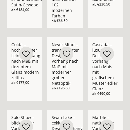
ab
€230,50
Satin-Gewebe
102
ab
€184,00
modernen
Farben
ab
€66,50
Mehr Details zu Golda – hochwertiger Leinenvorhang nach M
Mehr Details zu Never Mind – transpare
Mehr Details zu Casc
Golda –
Never Mind –
Cascada –
hochwertiger
transparenter
luxuriöser
Leinenvorhang
Design-
Design-
nach Maß mit
Vorhang nach
Vorhang
dezentem
Maß mit
nach Maß
Glanz modern
moderner
mit
zeitlos
grober
grafischem
ab
€177,00
Netzoptik
Muster edler
ab
€196,60
Glanz
ab
€490,00
Mehr Details zu Solo Show – blickdichter Vorhang nach Maß i
Mehr Details zu Swan Lake – exklusiver 
Mehr Details zu Marb
Solo Show –
Swan Lake –
Marble –
blickdichter
exklusiver
natürlicher
Vorhang
Design-Vorhang
Vorhang