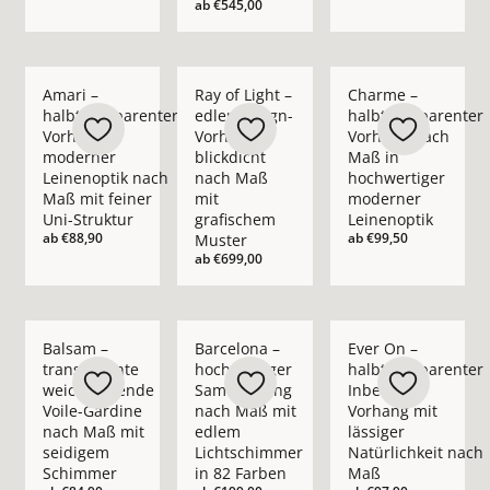
ab
€545,00
Mehr Details zu Amari – halbtransparenter Vorhang in moder
Mehr Details zu Ray of Light – edler Des
Mehr Details zu Cha
Amari –
Ray of Light –
Charme –
halbtransparenter
edler Design-
halbtransparenter
Vorhang in
Vorhang
Vorhang nach
moderner
blickdicht
Maß in
Leinenoptik nach
nach Maß
hochwertiger
Maß mit feiner
mit
moderner
Uni-Struktur
grafischem
Leinenoptik
ab
€88,90
ab
€99,50
Muster
ab
€699,00
Mehr Details zu Balsam – transparente weichfließende Voil
Mehr Details zu Barcelona – hochwertig
Mehr Details zu Ever
Balsam –
Barcelona –
Ever On –
transparente
hochwertiger
halbtransparenter
weichfließende
Samtvorhang
Inbetween
Voile-Gardine
nach Maß mit
Vorhang mit
nach Maß mit
edlem
lässiger
seidigem
Lichtschimmer
Natürlichkeit nach
Schimmer
in 82 Farben
Maß