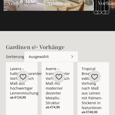
Vorhänge
Vorhänge
Vorhä
Gardinen & Vorhänge
Sortierung
Ausgewählt
Mehr Details zu Lavera – halbtransparenter Vorhang nach M
Mehr Details zu Averie – transparenter 
Mehr Details zu Trop
Lavera –
Averie –
Tropical
halbtransparenter
transparenter
Break –
Vorhang nach
Vorhang nach
exklusiver
Maß aus
Maß mit
Vorhang
hochwertiger
moderner
nach Maß
Leinenmischung
dezenter
aus Leinen
ab
€124,90
Metallic-
mit Palmen-
Struktur
Stickerei in
ab
€74,90
Naturtönen
ab
€740,00