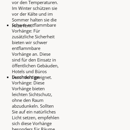
vor den Temperaturen.
Im Winter schützen sie
vor der Kälte und im
Sommer halten sie die
Schwer entflammbare
Hitze fern.
Vorhänge: Für
zusätzliche Sicherheit
bieten wir schwer
entflammbare
Vorhänge an. Diese
sind für den Einsatz in
öffentlichen Gebäuden,
Hotels und Büros
Durchsichtige
besonders geeignet.
Vorhänge: Diese
Vorhänge bieten
leichten Sichtschutz,
ohne den Raum
abzudunkeln. Sollten
Sie auf ein natürliches
Licht setzen, empfehlen
sich diese Vorhänge
besonders für Räume