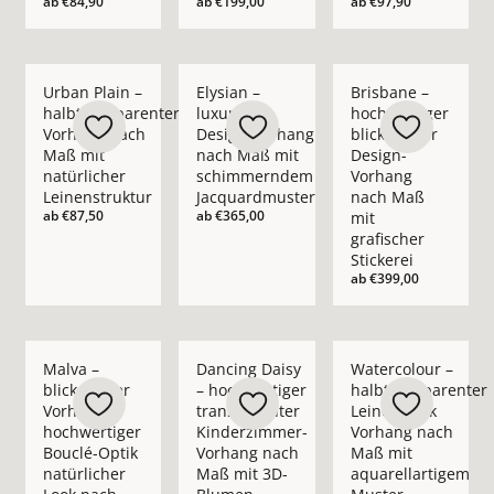
ab
€84,90
ab
€199,00
ab
€97,90
Mehr Details zu Urban Plain – halbtransparenter Vorhang nac
Mehr Details zu Elysian – luxuriöser D
Mehr Details zu Bris
Urban Plain –
Elysian –
Brisbane –
halbtransparenter
luxuriöser
hochwertiger
Vorhang nach
Design-Vorhang
blickdichter
Maß mit
nach Maß mit
Design-
natürlicher
schimmerndem
Vorhang
Leinenstruktur
Jacquardmuster
nach Maß
ab
€87,50
ab
€365,00
mit
grafischer
Stickerei
ab
€399,00
Mehr Details zu Malva – blickdichter Vorhang in hochwertige
Mehr Details zu Dancing Daisy – hochwe
Mehr Details zu Wate
Malva –
Dancing Daisy
Watercolour –
blickdichter
– hochwertiger
halbtransparenter
Vorhang in
transparenter
Leinenoptik
hochwertiger
Kinderzimmer-
Vorhang nach
Bouclé-Optik
Vorhang nach
Maß mit
natürlicher
Maß mit 3D-
aquarellartigem