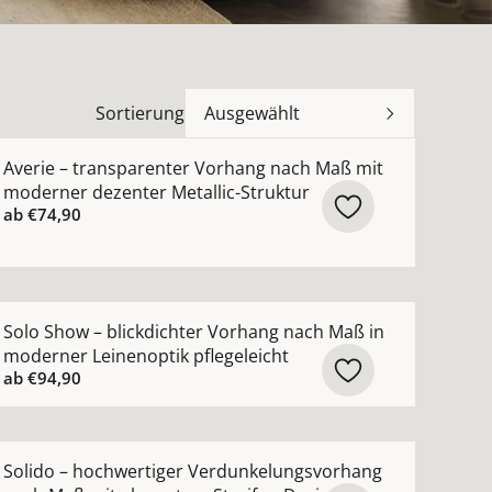
Sortierung
Ausgewählt
n
n moderner Leinenoptik nach Maß mit feiner Uni-Struktur
ehr Details zu Averie – transparenter Vorhang nach Maß 
Averie – transparenter Vorhang nach Maß mit
moderner dezenter Metallic-Struktur
ab
€74,90
de Voile-Gardine nach Maß mit seidigem Schimmer ansehe
ehr Details zu Solo Show – blickdichter Vorhang nach Maß
Solo Show – blickdichter Vorhang nach Maß in
moderner Leinenoptik pflegeleicht
ab
€94,90
rhang nach Maß im natürlichen Hotel-Look ansehen
ehr Details zu Solido – hochwertiger Verdunkelungsvorh
Solido – hochwertiger Verdunkelungsvorhang