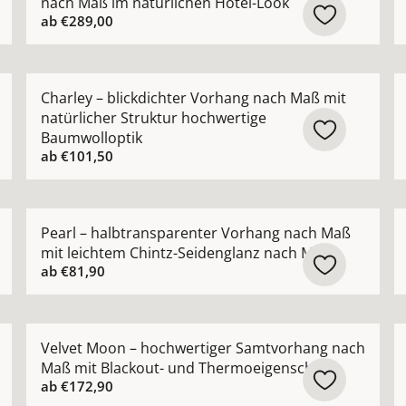
nach Maß im natürlichen Hotel-Look
ab
€289,00
rhang nach Maß aus hochwertiger Leinenmischung ansehen
Mehr Details zu Charley – blickdichter Vorhang nach
M
Charley – blickdichter Vorhang nach Maß mit
natürlicher Struktur hochwertige
Baumwolloptik
ab
€101,50
t-Verdunkelungsvorhang nach Maß ansehen
Mehr Details zu Pearl – halbtransparenter Vorhang n
M
Pearl – halbtransparenter Vorhang nach Maß
mit leichtem Chintz-Seidenglanz nach Maß
ab
€81,90
mout-Verdunkelungsvorhang nach Maß mit feinem Schimme
Mehr Details zu Velvet Moon – hochwertiger Samtvor
M
Velvet Moon – hochwertiger Samtvorhang nach
Maß mit Blackout- und Thermoeigenschaft
ab
€172,90