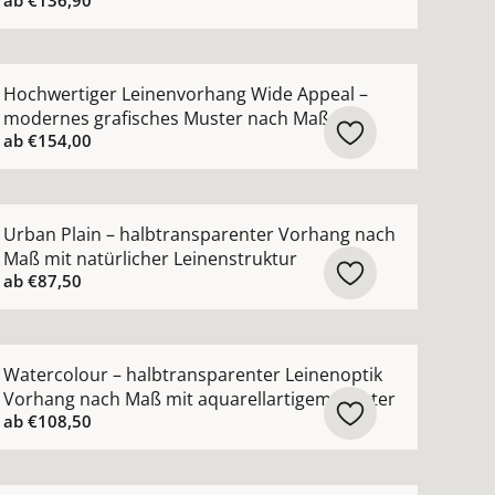
ab
€136,90
creme ansehen
nach Maß mit modernem Netzmuster ansehen
ehr Details zu Hochwertiger Leinenvorhang Wide Appeal
Hochwertiger Leinenvorhang Wide Appeal –
modernes grafisches Muster nach Maß
ab
€154,00
sehen
en Vorhang mit lässiger Natürlichkeit nach Maß ansehen
ehr Details zu Urban Plain – halbtransparenter Vorhang n
Urban Plain – halbtransparenter Vorhang nach
Maß mit natürlicher Leinenstruktur
ab
€87,50
en
 nach Maß in moderner natürlicher Leinenoptik ansehen
ehr Details zu Watercolour – halbtransparenter Leineno
Watercolour – halbtransparenter Leinenoptik
Vorhang nach Maß mit aquarellartigem Muster
ab
€108,50