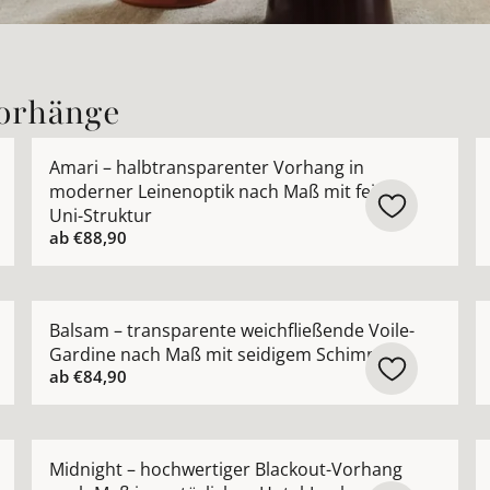
Vorhänge
rhang nach Maß aus hochwertiger Leinenmischung ansehe
Mehr Details zu Amari – halbtransparenter Vorhang i
M
Amari – halbtransparenter Vorhang in
moderner Leinenoptik nach Maß mit feiner
Uni-Struktur
ab
€88,90
 Gardine nach Maß mit edlem Chintz-Schimmer ansehen
Mehr Details zu Balsam – transparente weichfließen
M
Balsam – transparente weichfließende Voile-
Gardine nach Maß mit seidigem Schimmer
ab
€84,90
renter Ausbrenner-Vorhang nach Maß ansehen
Mehr Details zu Midnight – hochwertiger Blackout-Vo
M
Midnight – hochwertiger Blackout-Vorhang