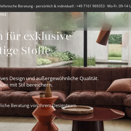
lefonische Beratung - persönlich & individuell : +49 7161 969353 · Mo-Fr. 09-14 
UNS
 für exklusive
ige Stoffe
ives Design und außergewöhnliche Qualität.
aum mit Stil bereichern.
liche Beratung von Ihrem Designteam