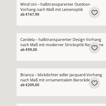
Mehr Details zu Wind Uni – halbtransparenter 
Wind Uni – halbtransparenter Outdoor-
Vorhang nach Maß mit Leinenoptik
ab
€167,90
Mehr Details zu Candela – halbtransparenter D
Candela – halbtransparenter Design Vorhang
nach Maß mit moderner Strickoptik Naturtöne
ab
€99,00
Mehr Details zu Brianza – blickdichter edler J
Brianza – blickdichter edler Jacquard-Vorhang
nach Maß mit ornamentalem Barockdesign
ab
€209,00