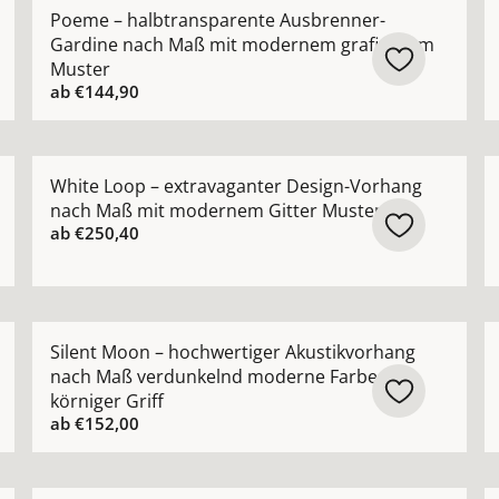
Outdoor-Vorhang nach Maß mit Leinenoptik ansehen
Mehr Details zu Poeme – halbtransparente Ausbren
M
Poeme – halbtransparente Ausbrenner-
Gardine nach Maß mit modernem grafischem
Muster
ab
€144,90
esign Vorhang nach Maß mit moderner Strickoptik Naturt
Mehr Details zu White Loop – extravaganter Design
M
White Loop – extravaganter Design-Vorhang
nach Maß mit modernem Gitter Muster
ab
€250,40
acquard-Vorhang nach Maß mit ornamentalem Barockdesign
Mehr Details zu Silent Moon – hochwertiger Akustik
M
Silent Moon – hochwertiger Akustikvorhang
nach Maß verdunkelnd moderne Farben
körniger Griff
ab
€152,00