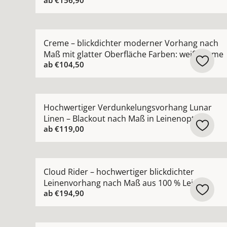
ab
€156,90
Mehr Details zu Creme – blickdichter moderner
Creme – blickdichter moderner Vorhang nach
Maß mit glatter Oberfläche Farben: weiß creme
ab
€104,50
Mehr Details zu Hochwertiger Verdunkelungsvor
Hochwertiger Verdunkelungsvorhang Lunar
Linen – Blackout nach Maß in Leinenoptik
ab
€119,00
Mehr Details zu Cloud Rider – hochwertiger bli
Cloud Rider – hochwertiger blickdichter
Leinenvorhang nach Maß aus 100 % Leinen
ab
€194,90