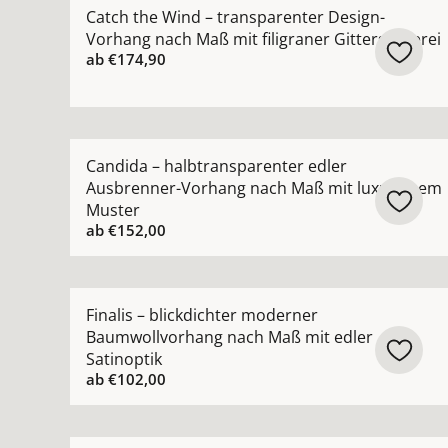
Mehr Details zu Catch the Wind – transparenter 
Catch the Wind – transparenter Design-
Vorhang nach Maß mit filigraner Gitterstickerei
ab
€174,90
Mehr Details zu Candida – halbtransparenter e
Candida – halbtransparenter edler
Ausbrenner-Vorhang nach Maß mit luxuriösem
Muster
ab
€152,00
Mehr Details zu Finalis – blickdichter moderne
Finalis – blickdichter moderner
Baumwollvorhang nach Maß mit edler
Satinoptik
ab
€102,00
Mehr Details zu Fine Lines – halbtransparente