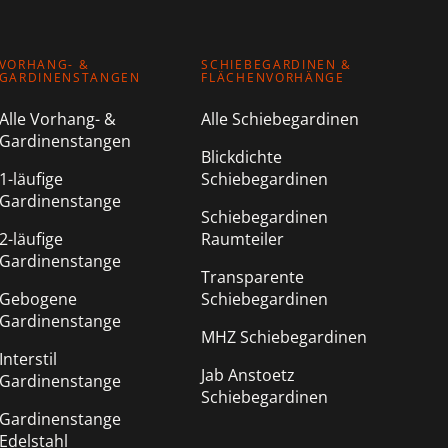
VORHANG- &
SCHIEBEGARDINEN &
GARDINENSTANGEN
FLÄCHENVORHÄNGE
Alle Vorhang- &
Alle Schiebegardinen
Gardinenstangen
Blickdichte
1-läufige
Schiebegardinen
Gardinenstange
Schiebegardinen
2-läufige
Raumteiler
Gardinenstange
Transparente
Gebogene
Schiebegardinen
Gardinenstange
MHZ Schiebegardinen
Interstil
Jab Anstoetz
Gardinenstange
Schiebegardinen
Gardinenstange
Edelstahl