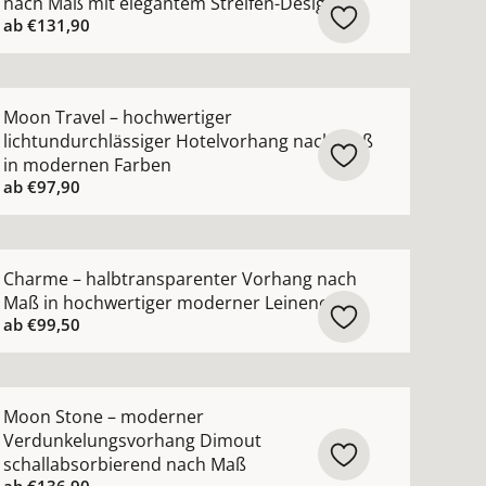
nach Maß mit elegantem Streifen-Design
ab
€131,90
 Maß mit natürlicher Struktur hochwertige Baumwolloptik 
ehr Details zu Moon Travel – hochwertiger lichtundurch
Moon Travel – hochwertiger
lichtundurchlässiger Hotelvorhang nach Maß
in modernen Farben
ab
€97,90
ach Maß mit leichtem Chintz-Seidenglanz nach Maß anseh
ehr Details zu Charme – halbtransparenter Vorhang nac
Charme – halbtransparenter Vorhang nach
Maß in hochwertiger moderner Leinenoptik
ab
€99,50
r ansehen
hang nach Maß mit Blackout- und Thermoeigenschaft ans
ehr Details zu Moon Stone – moderner Verdunkelungsvo
Moon Stone – moderner
Verdunkelungsvorhang Dimout
schallabsorbierend nach Maß