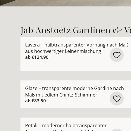
Jab Anstoetz Gardinen & 
Mehr Details zu Lavera – halbtransparenter Vo
Lavera – halbtransparenter Vorhang nach Maß
aus hochwertiger Leinenmischung
ab
€124,90
Mehr Details zu Glaze – transparente moderne
Glaze – transparente moderne Gardine nach
Maß mit edlem Chintz-Schimmer
ab
€83,50
Mehr Details zu Petali – moderner halbtranspa
Petali – moderner halbtransparenter