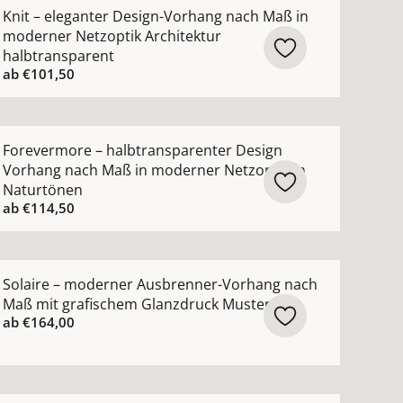
ner-Gardine nach Maß mit modernem grafischem Muster 
ehr Details zu Knit – eleganter Design-Vorhang nach Maß
Knit – eleganter Design-Vorhang nach Maß in
moderner Netzoptik Architektur
halbtransparent
ab
€101,50
öne ansehen
-Vorhang nach Maß mit modernem Gitter Muster ansehen
ehr Details zu Forevermore – halbtransparenter Design 
Forevermore – halbtransparenter Design
Vorhang nach Maß in moderner Netzoptik in
Naturtönen
ab
€114,50
 ansehen
vorhang nach Maß verdunkelnd moderne Farben körniger G
ehr Details zu Solaire – moderner Ausbrenner-Vorhang 
Solaire – moderner Ausbrenner-Vorhang nach
Maß mit grafischem Glanzdruck Muster
ab
€164,00