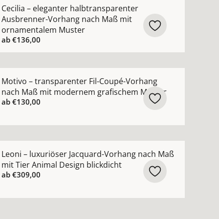
nsehen
Ausbrenner-Vorhang nach Maß mit grafischem Muster ans
ehr Details zu Cecilia – eleganter halbtransparenter A
Cecilia – eleganter halbtransparenter
Ausbrenner-Vorhang nach Maß mit
ornamentalem Muster
ab
€136,00
 ansehen
Ausbrenner-Vorhang nach Maß mit modernem Blattmuster F
ehr Details zu Motivo – transparenter Fil-Coupé-Vorha
Motivo – transparenter Fil-Coupé-Vorhang
nach Maß mit modernem grafischem Muster
ab
€130,00
nach Maß blickdicht mit abstraktem Design Safari ansehen
ehr Details zu Leoni – luxuriöser Jacquard-Vorhang nach 
Leoni – luxuriöser Jacquard-Vorhang nach Maß
mit Tier Animal Design blickdicht
ab
€309,00
inienmuster ansehen
Vorhang nach Maß natürlich schlicht in modernen Farben 