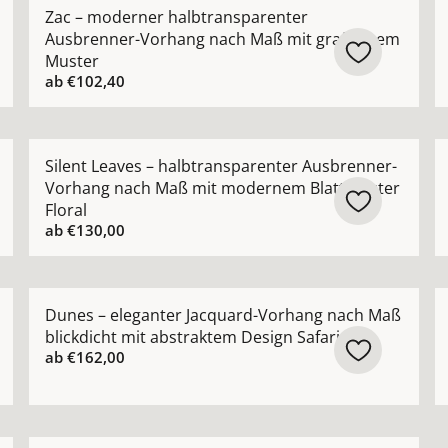
Design-Vorhang nach Maß mit filigraner Gitterstickerei a
Mehr Details zu Zac – moderner halbtransparenter 
M
Zac – moderner halbtransparenter
Ausbrenner-Vorhang nach Maß mit grafischem
Muster
ab
€102,40
dler Ausbrenner-Vorhang nach Maß mit luxuriösem Muster
Mehr Details zu Silent Leaves – halbtransparenter 
M
Silent Leaves – halbtransparenter Ausbrenner-
Vorhang nach Maß mit modernem Blattmuster
Floral
ab
€130,00
r Baumwollvorhang nach Maß mit edler Satinoptik ansehen
Mehr Details zu Dunes – eleganter Jacquard-Vorhang 
M
Dunes – eleganter Jacquard-Vorhang nach Maß
blickdicht mit abstraktem Design Safari
ab
€162,00
r Stickerei-Vorhang nach Maß mit modernem grafischem L
Mehr Details zu Pavone – transparenter Leinenoptik 