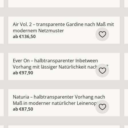
 Vorhang nach Maß mit glatter Oberfläche Farben: weiß 
Mehr Details zu Air Vol. 2 – transparente Gardine 
M
Air Vol. 2 – transparente Gardine nach Maß mit
modernem Netzmuster
ab
€136,50
hang Lunar Linen – Blackout nach Maß in Leinenoptik an
Mehr Details zu Ever On – halbtransparenter Inbetwe
M
Ever On – halbtransparenter Inbetween
Vorhang mit lässiger Natürlichkeit nach Maß
ab
€97,90
ckdichter Leinenvorhang nach Maß aus 100 % Leinen anseh
Mehr Details zu Naturia – halbtransparenter Vorhang
M
Naturia – halbtransparenter Vorhang nach
Maß in moderner natürlicher Leinenoptik
ab
€87,50