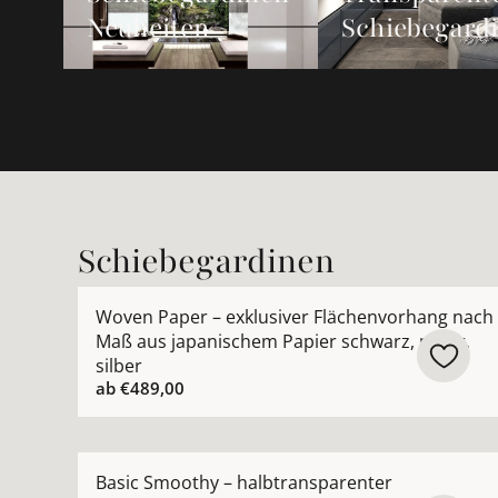
Neuheiten
Schiebegard
Schiebegardinen
Mehr Details zu Woven Paper – exklusiver Fläch
Woven Paper – exklusiver Flächenvorhang nach
Maß aus japanischem Papier schwarz, natur,
silber
ab
€489,00
Mehr Details zu Basic Smoothy – halbtranspare
Basic Smoothy – halbtransparenter