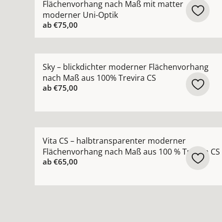
Flächenvorhang nach Maß mit matter
moderner Uni-Optik
ab
€75,00
Mehr Details zu Sky – blickdichter moderner F
Sky – blickdichter moderner Flächenvorhang
nach Maß aus 100% Trevira CS
ab
€75,00
Mehr Details zu Vita CS – halbtransparenter m
Vita CS – halbtransparenter moderner
Flächenvorhang nach Maß aus 100 % Trevira CS
ab
€65,00