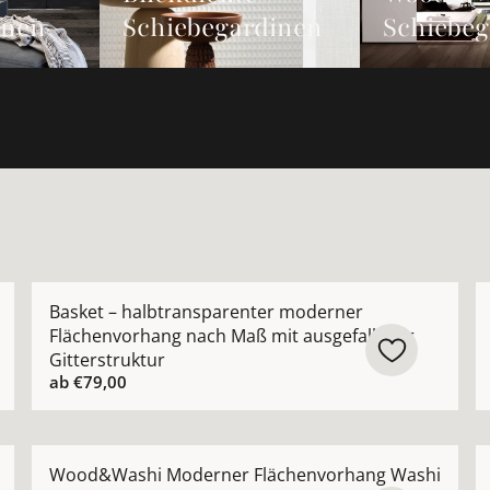
inen
Schiebegardinen
Schiebeg
envorhang nach Maß aus japanischem Papier schwarz, natu
Mehr Details zu Basket – halbtransparenter moderner
M
Basket – halbtransparenter moderner
Flächenvorhang nach Maß mit ausgefallener
Gitterstruktur
ab
€79,00
nter Flächenvorhang nach Maß mit matter moderner Uni-O
Mehr Details zu Wood&amp;Washi Moderner Flächenvo
M
Wood&Washi Moderner Flächenvorhang Washi