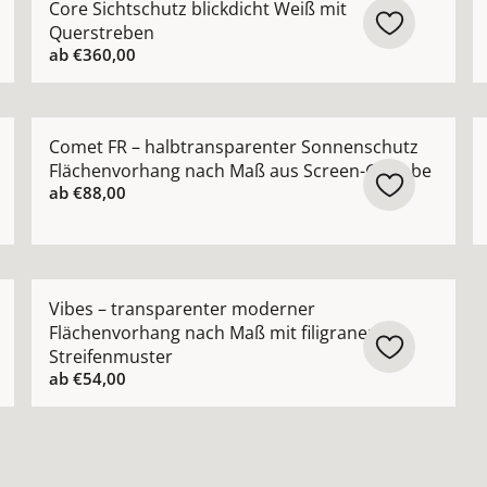
Core Sichtschutz blickdicht Weiß mit
Querstreben
ab
€360,00
lächenvorhang nach Maß aus 100% Trevira CS ansehen
Mehr Details zu Comet FR – halbtransparenter Sonn
M
Comet FR – halbtransparenter Sonnenschutz
Flächenvorhang nach Maß aus Screen-Gewebe
ab
€88,00
oderner Flächenvorhang nach Maß aus 100 % Trevira CS an
Mehr Details zu Vibes – transparenter moderner Flä
Vibes – transparenter moderner
Flächenvorhang nach Maß mit filigranem
Streifenmuster
ab
€54,00