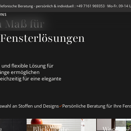
lefonische Beratung - persönlich & individuell : +49 7161 969353 · Mo-Fr. 09-14 
UNS
h Maß für
 Fensterlösungen
und flexible Lösung für
hänge ermöglichen
eichzeitig für eine elegante
wahl an Stoffen und Designs
Persönliche Beratung für Ihre Fen
begardinen ansehen
Blickdichte Schiebegardinen ansehen
Wood &amp; Wa
e
Blickdichte
Wood & 