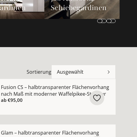
ardinen
Schiebegardinen
Sortierung
Ausgewählt
r, silber ansehen
 Flächenvorhang nach Maß mit ausgefallener Gitterstruk
ehr Details zu Fusion CS – halbtransparenter Flächenvo
Fusion CS – halbtransparenter Flächenvorhang
nach Maß mit moderner Waffelpikee-Struktur
ab
€95,00
ptik ansehen
rhang Washi Core Sichtschutz blickdicht Weiß mit Quer
ehr Details zu Glam – halbtransparenter Flächenvorhan
Glam – halbtransparenter Flächenvorhang