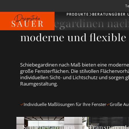
Te
PRODUKTE
BERATUNG
ÜBER 
Produkte
Schiebegardinen nac
moderne und flexible
Schiebegardinen nach Maß bieten eine moderne 
große Fensterflächen. Die stilvollen Flächenvor
individuellen Sicht- und Lichtschutz und sorgen gl
Raumgestaltung.
Individuelle Maßlösungen für Ihre Fenster
Große Aus
Schiebegardinen Neuheiten ansehen
Transparente Schie
Schiebegardinen
Transparent