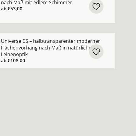
nach Maß mit edlem Schimmer
ab
€53,00
enschutz Flächenvorhang nach Maß aus Screen-Gewebe a
ehr Details zu Universe CS – halbtransparenter moderner
Universe CS – halbtransparenter moderner
Flächenvorhang nach Maß in natürlicher
Leinenoptik
ab
€108,00
sehen
chenvorhang nach Maß mit filigranem Streifenmuster anse