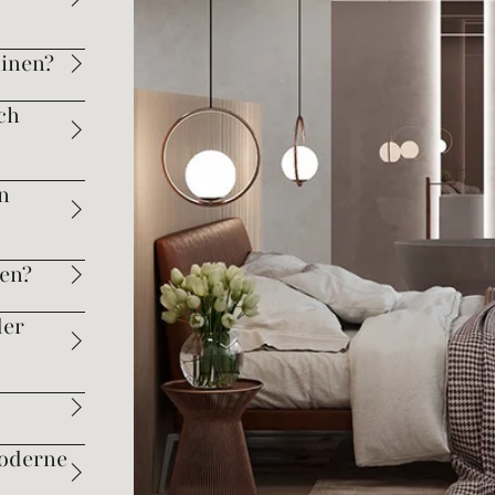
dinen?
ch
n
en?
der
moderne