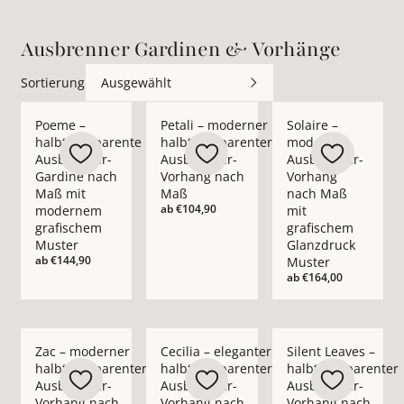
Ausbrenner Gardinen & Vorhänge
Sortierung
Ausgewählt
Mehr Details zu Poeme – halbtransparente Ausbrenner-Gard
Mehr Details zu Petali – moderner halb
Mehr Details zu Sol
Poeme –
Petali – moderner
Solaire –
halbtransparente
halbtransparenter
moderner
Ausbrenner-
Ausbrenner-
Ausbrenner-
Gardine nach
Vorhang nach
Vorhang
Maß mit
Maß
nach Maß
ab
€104,90
modernem
mit
grafischem
grafischem
Muster
Glanzdruck
ab
€144,90
Muster
ab
€164,00
Mehr Details zu Zac – moderner halbtransparenter Ausbrenn
Mehr Details zu Cecilia – eleganter ha
Mehr Details zu Sil
Zac – moderner
Cecilia – eleganter
Silent Leaves –
halbtransparenter
halbtransparenter
halbtransparenter
Ausbrenner-
Ausbrenner-
Ausbrenner-
Vorhang nach
Vorhang nach
Vorhang nach