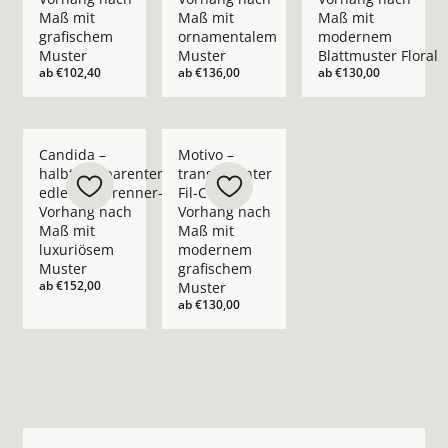
Maß mit
Maß mit
Maß mit
grafischem
ornamentalem
modernem
Muster
Muster
Blattmuster Floral
ab
€102,40
ab
€136,00
ab
€130,00
Mehr Details zu Candida – halbtransparenter edler Ausbren
Mehr Details zu Motivo – transparenter
Candida –
Motivo –
halbtransparenter
transparenter
edler Ausbrenner-
Fil-Coupé-
Vorhang nach
Vorhang nach
Maß mit
Maß mit
luxuriösem
modernem
Muster
grafischem
ab
€152,00
Muster
ab
€130,00