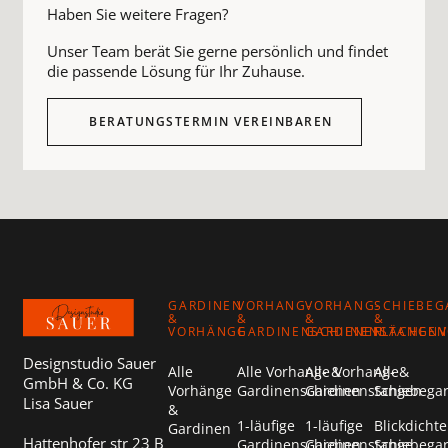
Haben Sie weitere Fragen?
Unser Team berät Sie gerne persönlich und findet
die passende Lösung für Ihr Zuhause.
BERATUNGSTERMIN VEREINBAREN
Footer
GARDINEN
VORHANG-
VORHANG-
SCHIEBEG
&
&
&
&
VORHÄNGE
GARDINENSCHIENEN
GARDINENSTANGEN
FLÄCHEN
Designstudio Sauer
Alle
Alle Vorhang- &
Alle Vorhang- &
Alle
GmbH & Co. KG
Vorhänge
Gardinenschienen
Gardinenstangen
Schiebega
Lisa Sauer
&
1-läufige
1-läufige
Blickdichte
Gardinen
Hattenhofer str 23 B
Gardinenschienen
Gardinenstange
Schiebega