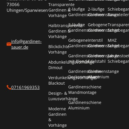
73066
Transparente
2-läufige
2-läufige
Schiebega
Uhingen/Sparwiesen
Gardinen &
Gardinenschienen
Gardinenstange
Raumteiler
Vorhänge
3-läufige
Gebogene
Transpare
Halbtransparente
Gardinenschienen
Gardinenstange
Schiebega
Gardinen &
Vorhänge
Gebogene
Interstil
MHZ
info@gardinen-
Gardinenschienen
Gardinenstange
Schiebega
Blickdichte
sauer.de
Vorhänge
Gardinenschienen
Gardinenstange
Jab Anstoe
mit Blende
Edelstahl
Schiebega
Abdunkelungsvorhänge
Dimout
Gardinenschiene
Gardinenstange
Deckenmontage
Aluminium
Verdunkelungsvorhänge
Blackout
Gardinenschiene
07161969353
Wandmontage
Design- &
Luxusvorhänge
Gardinenschiene
Aluminium
Moderne
Gardinen
&
Vorhänge