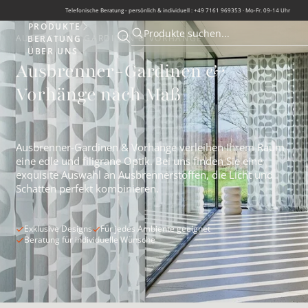
Telefonische Beratung - persönlich & individuell : +49 7161 969353 · Mo-Fr. 09-14 Uhr
PRODUKTE
Produkte
Produkte suchen...
AUSBRENNER GARDINEN & VORHÄNGE
BERATUNG
Suche öffnen
Suche öffnen
ÜBER UNS
Ausbrenner-Gardinen &
Vorhänge nach Maß
Ausbrenner-Gardinen & Vorhänge verleihen Ihrem Raum
eine edle und filigrane Optik. Bei uns finden Sie eine
exquisite Auswahl an Ausbrennerstoffen, die Licht und
Schatten perfekt kombinieren.
Exklusive Designs
Für jedes Ambiente geeignet
Beratung für individuelle Wünsche