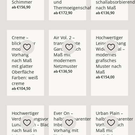
Schimmer
und
schallabsorbierend
ab
€156,90
Thermoeigenschaft
nach Maß
ab
€172,90
ab
€136,90
Mehr Details zu Creme – blickdichter moderner Vorhang nach
Mehr Details zu Air Vol. 2 – transpare
Mehr Details zu Hoc
Creme –
Air Vol. 2 –
Hochwertiger
blickdichter
transparente
Leinenvorhang
moderner
Gardine nach
Wide Appeal –
Vorhang
Maß mit
modernes
nach Maß
modernem
grafisches
mit glatter
Netzmuster
Muster nach
ab
€136,50
Oberfläche
Maß
ab
€154,00
Farben: weiß
creme
ab
€104,50
Mehr Details zu Hochwertiger Verdunkelungsvorhang Lunar L
Mehr Details zu Ever On – halbtranspare
Mehr Details zu Urba
Hochwertiger
Ever On –
Urban Plain –
Verdunkelungsvorhang
halbtransparenter
halbtransparenter
Lunar Linen – Blackout
Inbetween
Vorhang nach
nach Maß in
Vorhang mit
Maß mit