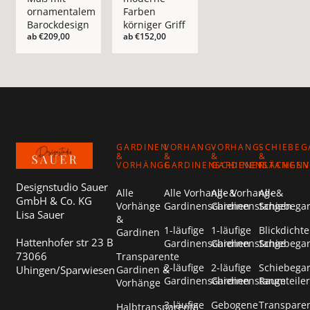
ornamentalem
Farben
Barockdesign
körniger Griff
ab
€209,00
ab
€152,00
Footer
GARDINEN
VORHANG-
VORHANG-
SCHIEBEG
&
&
&
&
VORHÄNGE
GARDINENSCHIENEN
GARDINENSTANGEN
FLÄCHEN
Designstudio Sauer
Alle
Alle Vorhang- &
Alle Vorhang- &
Alle
GmbH & Co. KG
Vorhänge
Gardinenschienen
Gardinenstangen
Schiebega
Lisa Sauer
&
1-läufige
1-läufige
Blickdichte
Gardinen
Hattenhofer str 23 B
Gardinenschienen
Gardinenstange
Schiebega
73066
Transparente
2-läufige
2-läufige
Schiebega
Uhingen/Sparwiesen
Gardinen &
Gardinenschienen
Gardinenstange
Raumteiler
Vorhänge
3-läufige
Gebogene
Transpare
Halbtransparente