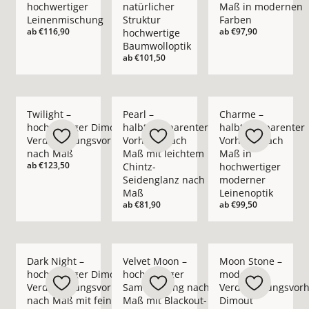
hochwertiger
natürlicher
Maß in modernen
Leinenmischung
Struktur
Farben
ab
€116,90
ab
€97,90
hochwertige
Baumwolloptik
ab
€101,50
Mehr Details zu Twilight – hochwertiger Dimout-Verdunkelu
Mehr Details zu Pearl – halbtransparent
Mehr Details zu Cha
Twilight –
Pearl –
Charme –
hochwertiger Dimout-
halbtransparenter
halbtransparenter
Verdunkelungsvorhang
Vorhang nach
Vorhang nach
nach Maß
Maß mit leichtem
Maß in
ab
€123,50
Chintz-
hochwertiger
Seidenglanz nach
moderner
Maß
Leinenoptik
ab
€81,90
ab
€99,50
Mehr Details zu Dark Night – hochwertiger Dimout-Verdunk
Mehr Details zu Velvet Moon – hochwert
Mehr Details zu Moo
Dark Night –
Velvet Moon –
Moon Stone –
hochwertiger Dimout-
hochwertiger
moderner
Verdunkelungsvorhang
Samtvorhang nach
Verdunkelungsvor
nach Maß mit feinem
Maß mit Blackout-
Dimout