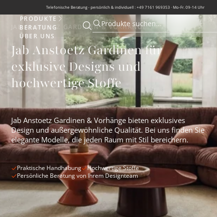
Telefonische Beratung - persönlich & individuell : +49 7161 969353 · Mo-Fr. 09-14 Uhr
PRODUKTE
Produkte
Produkte suchen...
JAB ANSTOETZ GARDINEN & VORHÄNGE
BERATUNG
Suche öffnen
Suche öffnen
ÜBER UNS
Jab Anstoetz Gardinen für
exklusive Designs und
hochwertige Stoffe
Jab Anstoetz Gardinen & Vorhänge bieten exklusives
Design und außergewöhnliche Qualität. Bei uns finden Sie
elegante Modelle, die jeden Raum mit Stil bereichern.
Praktische Handhabung
Hochwertige Stoffe
Persönliche Beratung von Ihrem Designteam