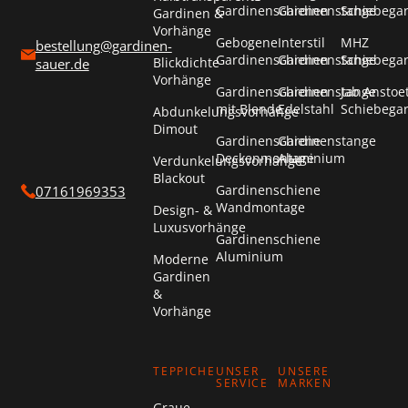
Gardinenschienen
Gardinenstange
Schiebega
Gardinen &
Vorhänge
Gebogene
Interstil
MHZ
bestellung@gardinen-
Gardinenschienen
Gardinenstange
Schiebega
Blickdichte
sauer.de
Vorhänge
Gardinenschienen
Gardinenstange
Jab Anstoe
mit Blende
Edelstahl
Schiebega
Abdunkelungsvorhänge
Dimout
Gardinenschiene
Gardinenstange
Deckenmontage
Aluminium
Verdunkelungsvorhänge
Blackout
Gardinenschiene
07161969353
Wandmontage
Design- &
Luxusvorhänge
Gardinenschiene
Aluminium
Moderne
Gardinen
&
Vorhänge
TEPPICHE
UNSER
UNSERE
SERVICE
MARKEN
Graue