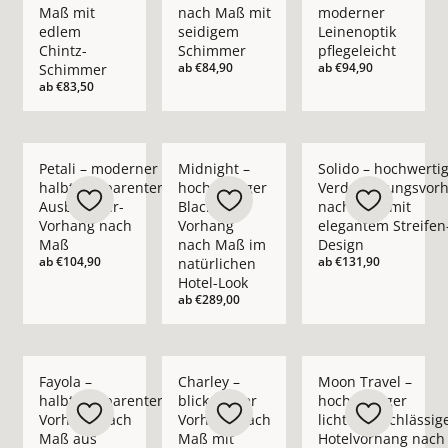
Maß mit
nach Maß mit
moderner
edlem
seidigem
Leinenoptik
Chintz-
Schimmer
pflegeleicht
ab
€84,90
ab
€94,90
Schimmer
ab
€83,50
Mehr Details zu Petali – moderner halbtransparenter Ausbr
Mehr Details zu Midnight – hochwertiger
Mehr Details zu Sol
Petali – moderner
Midnight –
Solido – hochwerti
halbtransparenter
hochwertiger
Verdunkelungsvor
Ausbrenner-
Blackout-
nach Maß mit
Vorhang nach
Vorhang
elegantem Streifen
Maß
nach Maß im
Design
ab
€104,90
ab
€131,90
natürlichen
Hotel-Look
ab
€289,00
Mehr Details zu Fayola – halbtransparenter Vorhang nach M
Mehr Details zu Charley – blickdichter 
Mehr Details zu Moo
Fayola –
Charley –
Moon Travel –
halbtransparenter
blickdichter
hochwertiger
Vorhang nach
Vorhang nach
lichtundurchlässig
Maß aus
Maß mit
Hotelvorhang nach