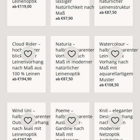
Leinenoptik
lässiger
natürlicher
ab
€119,00
Natürlichkeit nach
Leinenstruktur
ab
€87,50
Maß
ab
€97,90
Mehr Details zu Cloud Rider – hochwertiger blickdichter Le
Mehr Details zu Naturia – halbtranspare
Mehr Details zu Wate
Cloud Rider –
Naturia –
Watercolour –
hochwertiger
halbtransparenter
halbtransparenter
blickdichter
Vorhang nach
Leinenoptik
Leinenvorhang
Maß in moderner
Vorhang nach
nach Maß aus
natürlicher
Maß mit
100 % Leinen
Leinenoptik
aquarellartigem
ab
€194,90
ab
€87,50
Muster
ab
€108,50
Mehr Details zu Wind Uni – halbtransparenter Outdoor-Vorh
Mehr Details zu Poeme – halbtranspare
Mehr Details zu Knit
Wind Uni –
Poeme –
Knit – eleganter
halbtransparenter
halbtransparente
Design-Vorhang
Outdoor-Vorhang
Ausbrenner-
nach Maß in
nach Maß mit
Gardine nach
moderner
Leinenoptik
Maß mit
Netzoptik
ab
€167,90