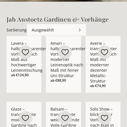
Jab Anstoetz Gardinen & Vorhänge
Sortierung
Ausgewählt
Mehr Details zu Lavera – halbtransparenter Vorhang nach M
Mehr Details zu Amari – halbtransparent
Mehr Details zu Aver
Lavera –
Amari –
Averie –
halbtransparenter
halbtransparenter
transparenter
Vorhang nach
Vorhang in
Vorhang nach
Maß aus
moderner
Maß mit
hochwertiger
Leinenoptik nach
moderner
Leinenmischung
Maß mit feiner
dezenter
ab
€124,90
Uni-Struktur
Metallic-
ab
€88,90
Struktur
ab
€74,90
Mehr Details zu Glaze – transparente moderne Gardine nach
Mehr Details zu Balsam – transparente 
Mehr Details zu Solo
Glaze –
Balsam –
Solo Show –
transparente
transparente
blickdichter
moderne
weichfließende
Vorhang
Gardine nach
Voile-Gardine
nach Maß in