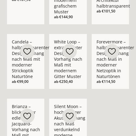
modernem
Architektur
grafischem
halbtransparent
ab
€101,50
Muster
ab
€144,90
Mehr Details zu Candela – halbtransparenter Design Vorhang
Mehr Details zu White Loop – extravaga
Mehr Details zu For
Candela –
White Loop –
Forevermore –
halbtransparenter
extravaganter
halbtransparenter
Design Vorhang
Design-
Design Vorhang
nach Maß mit
Vorhang nach
nach Maß in
moderner
Maß mit
moderner
Strickoptik
modernem
Netzoptik in
Naturtöne
Gitter Muster
Naturtönen
ab
€99,00
ab
€250,40
ab
€114,50
Mehr Details zu Brianza – blickdichter edler Jacquard-Vorh
Mehr Details zu Silent Moon – hochwert
Brianza –
Silent Moon –
blickdichter
hochwertiger
edler
Akustikvorhang
Jacquard-
nach Maß
Vorhang nach
verdunkelnd
Maß mit
moderne