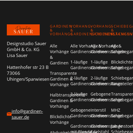
Footer
GARDINEN
VORHANG-
VORHANG-
SCHIEBEG
&
&
&
&
VORHÄNGE
GARDINENSCHIENEN
GARDINENSTANGEN
FLÄCHEN
Designstudio Sauer
Alle
Alle Vorhang- &
Alle Vorhang- &
Alle
GmbH & Co. KG
Vorhänge
Gardinenschienen
Gardinenstangen
Schiebega
Lisa Sauer
&
1-läufige
1-läufige
Blickdichte
Gardinen
Hattenhofer str 23 B
Gardinenschienen
Gardinenstange
Schiebega
73066
Transparente
2-läufige
2-läufige
Schiebega
Uhingen/Sparwiesen
Gardinen &
Gardinenschienen
Gardinenstange
Raumteiler
Vorhänge
3-läufige
Gebogene
Transpare
Halbtransparente
Gardinenschienen
Gardinenstange
Schiebega
Gardinen &
Vorhänge
Gebogene
Interstil
MHZ
info@gardinen-
Gardinenschienen
Gardinenstange
Schiebega
Blickdichte
sauer.de
Vorhänge
Gardinenschienen
Gardinenstange
Jab Anstoe
mit Blende
Edelstahl
Schiebega
Abdunkelungsvorhänge