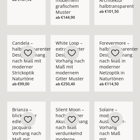
modernem
Architektur
grafischem
halbtransparent
ab
€101,50
Muster
ab
€144,90
Mehr Details zu Candela – halbtransparenter Design Vorhang
Mehr Details zu White Loop – extravaga
Mehr Details zu For
Candela –
White Loop –
Forevermore –
halbtransparenter
extravaganter
halbtransparenter
Design Vorhang
Design-
Design Vorhang
nach Maß mit
Vorhang nach
nach Maß in
moderner
Maß mit
moderner
Strickoptik
modernem
Netzoptik in
Naturtöne
Gitter Muster
Naturtönen
ab
€99,00
ab
€250,40
ab
€114,50
Mehr Details zu Brianza – blickdichter edler Jacquard-Vorh
Mehr Details zu Silent Moon – hochwert
Mehr Details zu Sol
Brianza –
Silent Moon –
Solaire –
blickdichter
hochwertiger
moderner
edler
Akustikvorhang
Ausbrenner-
Jacquard-
nach Maß
Vorhang
Vorhang nach
verdunkelnd
nach Maß
Maß mit
moderne
mit