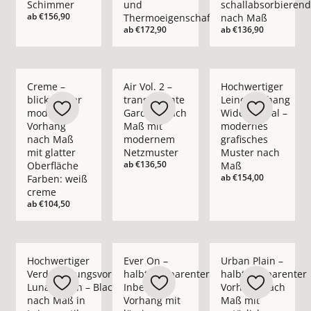
Schimmer
und
schallabsorbierend
ab
€156,90
Thermoeigenschaft
nach Maß
ab
€172,90
ab
€136,90
Mehr Details zu Creme – blickdichter moderner Vorhang nach
Mehr Details zu Air Vol. 2 – transpare
Mehr Details zu Hoc
Creme –
Air Vol. 2 –
Hochwertiger
blickdichter
transparente
Leinenvorhang
moderner
Gardine nach
Wide Appeal –
Vorhang
Maß mit
modernes
nach Maß
modernem
grafisches
mit glatter
Netzmuster
Muster nach
ab
€136,50
Oberfläche
Maß
ab
€154,00
Farben: weiß
creme
ab
€104,50
Mehr Details zu Hochwertiger Verdunkelungsvorhang Lunar L
Mehr Details zu Ever On – halbtranspare
Mehr Details zu Urba
Hochwertiger
Ever On –
Urban Plain –
Verdunkelungsvorhang
halbtransparenter
halbtransparenter
Lunar Linen – Blackout
Inbetween
Vorhang nach
nach Maß in
Vorhang mit
Maß mit