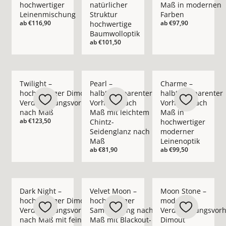
hochwertiger
natürlicher
Maß in modernen
Leinenmischung
Struktur
Farben
ab
€116,90
ab
€97,90
hochwertige
Baumwolloptik
ab
€101,50
Mehr Details zu Twilight – hochwertiger Dimout-Verdunkelu
Mehr Details zu Pearl – halbtransparent
Mehr Details zu Cha
Twilight –
Pearl –
Charme –
hochwertiger Dimout-
halbtransparenter
halbtransparenter
Verdunkelungsvorhang
Vorhang nach
Vorhang nach
nach Maß
Maß mit leichtem
Maß in
ab
€123,50
Chintz-
hochwertiger
Seidenglanz nach
moderner
Maß
Leinenoptik
ab
€81,90
ab
€99,50
Mehr Details zu Dark Night – hochwertiger Dimout-Verdunk
Mehr Details zu Velvet Moon – hochwert
Mehr Details zu Moo
Dark Night –
Velvet Moon –
Moon Stone –
hochwertiger Dimout-
hochwertiger
moderner
Verdunkelungsvorhang
Samtvorhang nach
Verdunkelungsvor
nach Maß mit feinem
Maß mit Blackout-
Dimout