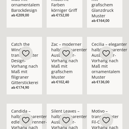
ornamentalem
Farben
grafischem
Barockdesign
körniger Griff
Glanzdruck
ab
€209,00
ab
€152,00
Muster
ab
€164,00
Mehr Details zu Catch the Wind – transparenter Design-Vorhan
Mehr Details zu Zac – moderner halbtra
Mehr Details zu Cec
Catch the
Zac – moderner
Cecilia – eleganter
Wind –
halbtransparenter
halbtransparenter
transparenter
Ausbrenner-
Ausbrenner-
Design-
Vorhang nach
Vorhang nach
Vorhang nach
Maß mit
Maß mit
Maß mit
grafischem
ornamentalem
filigraner
Muster
Muster
ab
€102,40
ab
€136,00
Gitterstickerei
ab
€174,90
Mehr Details zu Candida – halbtransparenter edler Ausbren
Mehr Details zu Silent Leaves – halbtra
Mehr Details zu Mot
Candida –
Silent Leaves –
Motivo –
halbtransparenter
halbtransparenter
transparenter
edler Ausbrenner-
Ausbrenner-
Fil-Coupé-
Vorhang nach
Vorhang nach
Vorhang nach