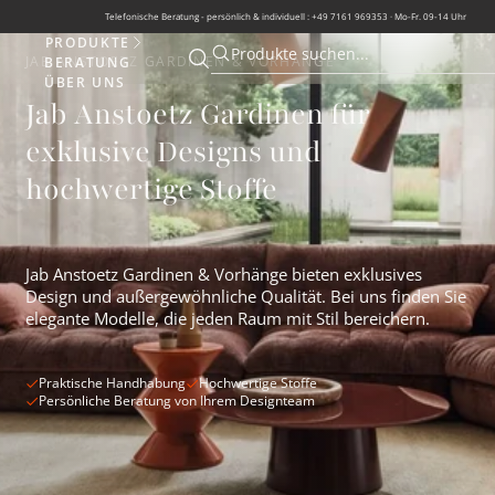
Telefonische Beratung - persönlich & individuell : +49 7161 969353 · Mo-Fr. 09-14 Uhr
PRODUKTE
Produkte
Produkte suchen...
JAB ANSTOETZ GARDINEN & VORHÄNGE
BERATUNG
Suche öffnen
Suche öffnen
ÜBER UNS
Jab Anstoetz Gardinen für
exklusive Designs und
hochwertige Stoffe
Jab Anstoetz Gardinen & Vorhänge bieten exklusives
Design und außergewöhnliche Qualität. Bei uns finden Sie
elegante Modelle, die jeden Raum mit Stil bereichern.
Praktische Handhabung
Hochwertige Stoffe
Persönliche Beratung von Ihrem Designteam