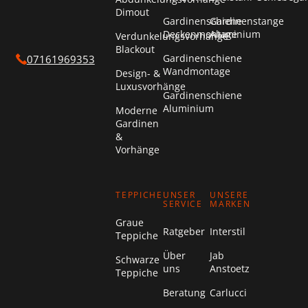
Dimout
Gardinenschiene
Gardinenstange
Deckenmontage
Aluminium
Verdunkelungsvorhänge
Blackout
Gardinenschiene
07161969353
Wandmontage
Design- &
Luxusvorhänge
Gardinenschiene
Aluminium
Moderne
Gardinen
&
Vorhänge
TEPPICHE
UNSER
UNSERE
SERVICE
MARKEN
Graue
Ratgeber
Interstil
Teppiche
Über
Jab
Schwarze
uns
Anstoetz
Teppiche
Beratung
Carlucci