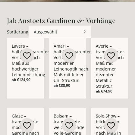
Jab Anstoetz Gardinen & Vorhänge
Sortierung
Ausgewählt
Mehr Details zu Lavera – halbtransparenter Vorhang nach M
Mehr Details zu Amari – halbtransparent
Mehr Details zu Aver
Lavera –
Amari –
Averie –
halbtransparenter
halbtransparenter
transparenter
Vorhang nach
Vorhang in
Vorhang nach
Maß aus
moderner
Maß mit
hochwertiger
Leinenoptik nach
moderner
Leinenmischung
Maß mit feiner
dezenter
ab
€124,90
Uni-Struktur
Metallic-
ab
€88,90
Struktur
ab
€74,90
Mehr Details zu Glaze – transparente moderne Gardine nach
Mehr Details zu Balsam – transparente 
Mehr Details zu Solo
Glaze –
Balsam –
Solo Show –
transparente
transparente
blickdichter
moderne
weichfließende
Vorhang
Gardine nach
Voile-Gardine
nach Maß in