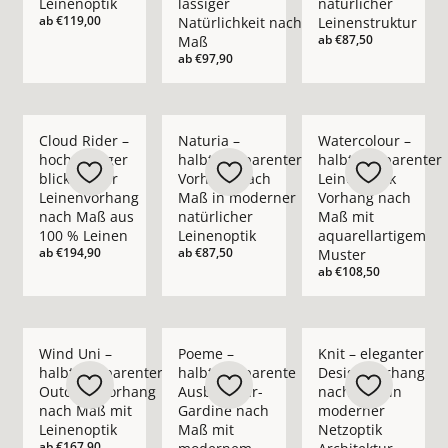
Leinenoptik
lässiger
natürlicher
ab
€119,00
Natürlichkeit nach
Leinenstruktur
ab
€87,50
Maß
ab
€97,90
Mehr Details zu Cloud Rider – hochwertiger blickdichter Le
Mehr Details zu Naturia – halbtranspare
Mehr Details zu Wate
Cloud Rider –
Naturia –
Watercolour –
hochwertiger
halbtransparenter
halbtransparenter
blickdichter
Vorhang nach
Leinenoptik
Leinenvorhang
Maß in moderner
Vorhang nach
nach Maß aus
natürlicher
Maß mit
100 % Leinen
Leinenoptik
aquarellartigem
ab
€194,90
ab
€87,50
Muster
ab
€108,50
Mehr Details zu Wind Uni – halbtransparenter Outdoor-Vorh
Mehr Details zu Poeme – halbtranspare
Mehr Details zu Knit
Wind Uni –
Poeme –
Knit – eleganter
halbtransparenter
halbtransparente
Design-Vorhang
Outdoor-Vorhang
Ausbrenner-
nach Maß in
nach Maß mit
Gardine nach
moderner
Leinenoptik
Maß mit
Netzoptik
ab
€167,90