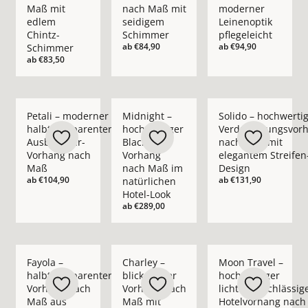
Maß mit
nach Maß mit
moderner
edlem
seidigem
Leinenoptik
Chintz-
Schimmer
pflegeleicht
ab
€84,90
ab
€94,90
Schimmer
ab
€83,50
Mehr Details zu Petali – moderner halbtransparenter Ausbr
Mehr Details zu Midnight – hochwertiger
Mehr Details zu Sol
Petali – moderner
Midnight –
Solido – hochwerti
halbtransparenter
hochwertiger
Verdunkelungsvor
Ausbrenner-
Blackout-
nach Maß mit
Vorhang nach
Vorhang
elegantem Streifen
Maß
nach Maß im
Design
ab
€104,90
ab
€131,90
natürlichen
Hotel-Look
ab
€289,00
Mehr Details zu Fayola – halbtransparenter Vorhang nach M
Mehr Details zu Charley – blickdichter 
Mehr Details zu Moo
Fayola –
Charley –
Moon Travel –
halbtransparenter
blickdichter
hochwertiger
Vorhang nach
Vorhang nach
lichtundurchlässig
Maß aus
Maß mit
Hotelvorhang nach