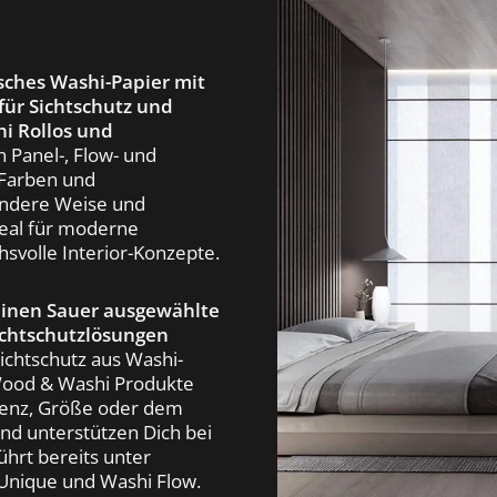
sches Washi-Papier mit
ür Sichtschutz und
i Rollos und
 Panel-, Flow- und
 Farben und
sondere Weise und
deal für moderne
volle Interior-Konzepte.
dinen Sauer ausgewählte
ichtschutzlösungen
chtschutz aus Washi-
 Wood & Washi Produkte
arenz, Größe oder dem
nd unterstützen Dich bei
ührt bereits unter
Unique und Washi Flow.