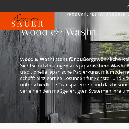
Te
PRODUKTE
BERATUNG
ÜBER 
Produkte
Wood & Washi
Wood & Washi steht für außergewöhnliche Ro
Sichtschutzlösungen aus japanischem Washi-P
traditionelle japanische Papierkunst mit mode
schafft einzigartige Lösungen für Fenster und Rä
unterschiedliche Transparenzen und das besonde
verleihen den maßgefertigten Systemen ihre un