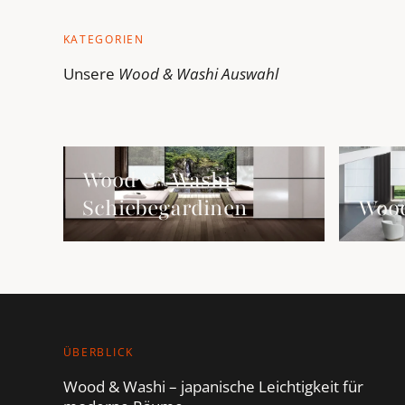
KATEGORIEN
Unsere
Wood & Washi
Auswahl
Wood &amp; Washi Schiebegardinen ansehen
Wood &am
Wood & Washi
Schiebegardinen
Wood
ÜBERBLICK
Wood & Washi – japanische Leichtigkeit für