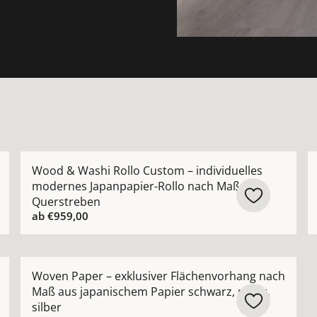
henvorhang Washi Core Sichtschutz blickdicht Weiß mit
Mehr Details zu Wood &amp; Washi Rollo Custom – in
M
Wood & Washi Rollo Custom – individuelles
modernes Japanpapier-Rollo nach Maß mit
Querstreben
ab
€959,00
o nach Maß aus japanischem Papier mit Querstreben anseh
Mehr Details zu Woven Paper – exklusiver Flächenvor
Woven Paper – exklusiver Flächenvorhang nach
Maß aus japanischem Papier schwarz, natur,
silber