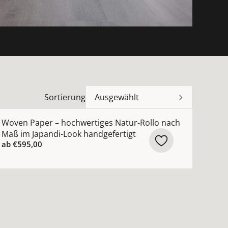
Sortierung
Ausgewählt
 Querstreben ansehen
dividuelles modernes Japanpapier-Rollo nach Maß mit Q
ehr Details zu Woven Paper – hochwertiges Natur-Rollo 
Woven Paper – hochwertiges Natur-Rollo nach
Maß im Japandi-Look handgefertigt
ab
€595,00
en
hang nach Maß aus japanischem Papier schwarz, natur, si