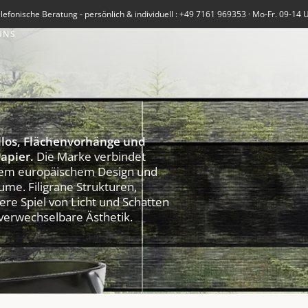
lefonische Beratung - persönlich & individuell : +49 7161 969353 · Mo-Fr. 09-14 
UNS
llos, Flächenvorhänge und
apier.
Die Marke verbindet
rnem europäischem Design und
ume. Filigrane Strukturen,
re Spiel von Licht und Schatten
verwechselbare Ästhetik.