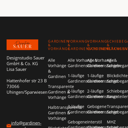
Footer
GARDINEN
VORHANG-
VORHANG-
SCHIEBEG
&
&
&
&
VORHÄNGE
GARDINENSCHIENEN
GARDINENSTANGEN
FLÄCHEN
Designstudio Sauer
Alle
Alle Vorhang- &
Alle Vorhang- &
Alle
GmbH & Co. KG
Vorhänge
Gardinenschienen
Gardinenstangen
Schiebega
Lisa Sauer
&
1-läufige
1-läufige
Blickdichte
Gardinen
Hattenhofer str 23 B
Gardinenschienen
Gardinenstange
Schiebega
73066
Transparente
2-läufige
2-läufige
Schiebega
Uhingen/Sparwiesen
Gardinen &
Gardinenschienen
Gardinenstange
Raumteiler
Vorhänge
3-läufige
Gebogene
Transpare
Halbtransparente
Gardinenschienen
Gardinenstange
Schiebega
Gardinen &
Vorhänge
Gebogene
Interstil
MHZ
info@gardinen-
Gardinenschienen
Gardinenstange
Schiebega