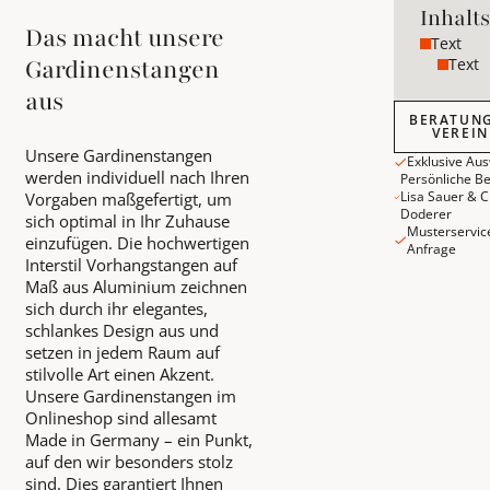
Inhalt
Das macht unsere
Text
Text
Gardinenstangen
aus
Beratungste
BERATUN
VEREI
Unsere Gardinenstangen
Exklusive Au
werden individuell nach Ihren
Persönliche B
Lisa Sauer & C
Vorgaben maßgefertigt, um
Doderer
sich optimal in Ihr Zuhause
Musterservic
einzufügen. Die hochwertigen
Anfrage
Interstil Vorhangstangen auf
Maß aus Aluminium zeichnen
sich durch ihr elegantes,
schlankes Design aus und
setzen in jedem Raum auf
stilvolle Art einen Akzent.
Unsere Gardinenstangen im
Onlineshop sind allesamt
Made in Germany – ein Punkt,
auf den wir besonders stolz
sind. Dies garantiert Ihnen