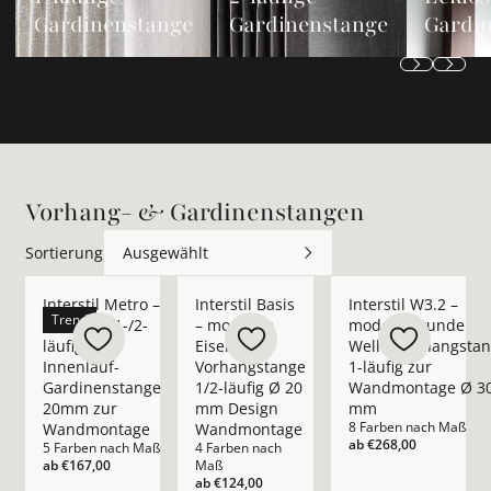
Gardinenstange
Gardinenstange
Gardi
Vorhang- & Gardinenstangen
Sortierung
Ausgewählt
Mehr Details zu Interstil Metro – moderne 1-/2-läufige In
Mehr Details zu Interstil Basis – mode
Mehr Details zu Int
Interstil Metro –
Interstil Basis
Interstil W3.2 –
Trend
moderne 1-/2-
– moderne
moderne runde
läufige
Eisen-
Wellenvorhangsta
Innenlauf-
Vorhangstange
1-läufig zur
Gardinenstange
1/2-läufig Ø 20
Wandmontage Ø 3
20mm zur
mm Design
mm
8 Farben nach Maß
Wandmontage
Wandmontage
ab
€268,00
5 Farben nach Maß
4 Farben nach
ab
€167,00
Maß
ab
€124,00