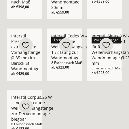
ab
€389,00
nach Maß
Wandmontage
ab
€398,00
30mm
ab
€559,00
Mehr Details zu Interstil Prestige – extravagante Vorhangs
Mehr Details zu Interstil Codex W – hoc
Mehr Details zu Int
Interstil
Interstil Codex W –
Interstil Sinus.3 W 
Trend
Vorhangstange
Prestige –
hochwertige
moderne runde 1-
extravagante
Wellenvorhangschiene
läufige
Vorhangstange
1-/2-läufig zur
Wellenvorhangsta
Ø 35 mm im
Wandmontage
Wandmontage Ø 2
8 Farben nach Maß
Barock-Stil
mm
ab
€323,00
8 Farben nach Maß
Wandmontage
ab
€225,00
ab
€429,00
Mehr Details zu Interstil Corpus.25 W – moderne runde Wel
Interstil Corpus.25 W
– moderne runde
Wellenvorhangstange
zur Deckenmontage
biegbar
8 Farben nach Maß
ab
€182,00