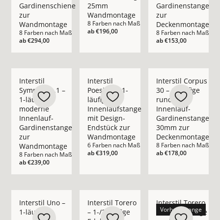
Gardinenschiene
25mm
Gardinenstange
zur
Wandmontage
zur
8 Farben nach Maß
Wandmontage
Deckenmontage
ab
€196,00
8 Farben nach Maß
8 Farben nach Maß
ab
€294,00
ab
€153,00
Mehr Details zu Interstil Sympathie.1 – 1-läufige moderne 
Mehr Details zu Interstil Poesie.1 – 1-l
Mehr Details zu Inte
Interstil
Interstil
Interstil Corpus
Sympathie.1 –
Poesie.1 – 1-
30 – 1-läufige
1-läufige
läufige
runde
moderne
Innenlaufstange
Innenlauf-
Innenlauf-
mit Design-
Gardinenstange
Gardinenstange
Endstück zur
30mm zur
zur
Wandmontage
Deckenmontage
6 Farben nach Maß
8 Farben nach Maß
Wandmontage
ab
€319,00
ab
€178,00
8 Farben nach Maß
ab
€239,00
Mehr Details zu Interstil Uno – 1-läufige massive Edelstah
Mehr Details zu Interstil Torero – 1-/2
Mehr Details zu Int
Interstil Uno –
Interstil Torero
Interstil Torero
Vorhangstange
1-läufige
– 1-/2-läufige
Poco – 1-läufige