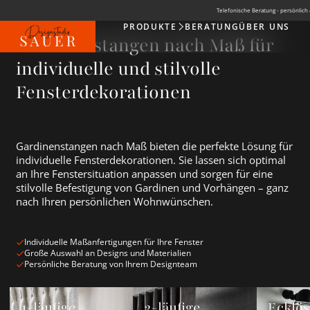
Telefonische Beratung - persönlich 
PRODUKTE
BERATUNG
ÜBER UNS
Produkte
Gardinenstangen nach Maß für
individuelle und stilvolle
Fensterdekorationen
Gardinenstangen nach Maß bieten die perfekte Lösung für
individuelle Fensterdekorationen. Sie lassen sich optimal
an Ihre Fenstersituation anpassen und sorgen für eine
stilvolle Befestigung von Gardinen und Vorhängen – ganz
nach Ihren persönlichen Wohnwünschen.
Individuelle Maßanfertigungen für Ihre Fenster
Große Auswahl an Designs und Materialien
Persönliche Beratung von Ihrem Designteam
1-läufige Gardinenstange ansehen
2-läufige Gardinenstange ansehen
Ecklösung
1-läufige
2-läufige
Ecklö