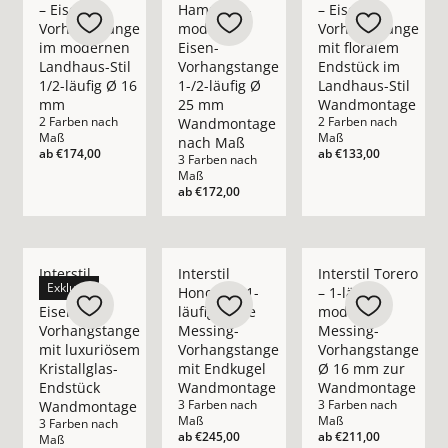
– Eisen-
Hampton –
– Eisen-
Vorhangstange
moderne
Vorhangstange
im modernen
Eisen-
mit floralem
Landhaus-Stil
Vorhangstange
Endstück im
1/2-läufig Ø 16
1-/2-läufig Ø
Landhaus-Stil
mm
25 mm
Wandmontage
2 Farben nach
2 Farben nach
Wandmontage
Maß
Maß
nach Maß
ab
€174,00
ab
€133,00
3 Farben nach
Maß
ab
€172,00
Mehr Details zu Interstil Madison – Eisen-Vorhangstange mit
Mehr Details zu Interstil Honoria – 1-l
Mehr Details zu Int
Interstil
Interstil
Interstil Torero
Exklusiv
Madison –
Honoria – 1-
– 1-läufige
Eisen-
läufige edle
moderne
Vorhangstange
Messing-
Messing-
mit luxuriösem
Vorhangstange
Vorhangstange
Kristallglas-
mit Endkugel
Ø 16 mm zur
Endstück
Wandmontage
Wandmontage
3 Farben nach
3 Farben nach
Wandmontage
Maß
Maß
3 Farben nach
ab
€245,00
ab
€211,00
Maß