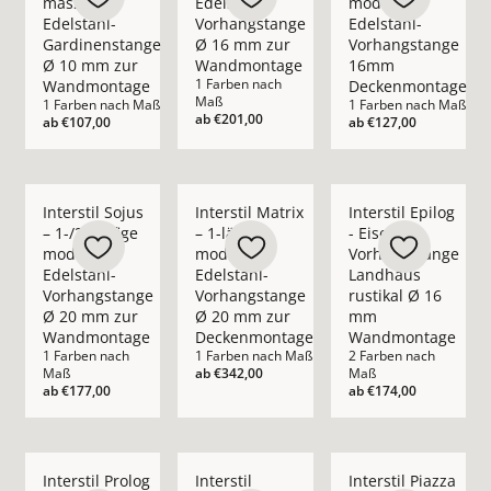
massive
Edelstahl-
moderne
Edelstahl-
Vorhangstange
Edelstahl-
Gardinenstange
Ø 16 mm zur
Vorhangstange
Ø 10 mm zur
Wandmontage
16mm
1 Farben nach
Wandmontage
Deckenmontage
Maß
1 Farben nach Maß
1 Farben nach Maß
ab
€201,00
ab
€107,00
ab
€127,00
Mehr Details zu Interstil Sojus – 1-/2-läufige moderne Ede
Mehr Details zu Interstil Matrix – 1-lä
Mehr Details zu Inte
Interstil Sojus
Interstil Matrix
Interstil Epilog
– 1-/2-läufige
– 1-läufige
- Eisen
moderne
moderne
Vorhangstange
Edelstahl-
Edelstahl-
Landhaus
Vorhangstange
Vorhangstange
rustikal Ø 16
Ø 20 mm zur
Ø 20 mm zur
mm
Wandmontage
Deckenmontage
Wandmontage
1 Farben nach
1 Farben nach Maß
2 Farben nach
Maß
ab
€342,00
Maß
ab
€177,00
ab
€174,00
Mehr Details zu Interstil Prolog – Eisen-Vorhangstange im m
Mehr Details zu Interstil Hampton – m
Mehr Details zu Inte
Interstil Prolog
Interstil
Interstil Piazza