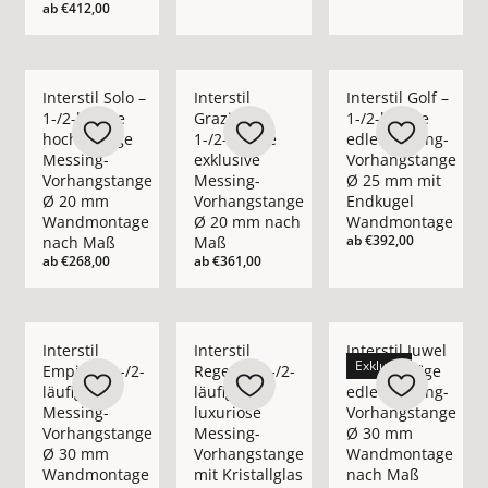
ab
€412,00
Mehr Details zu Interstil Solo – 1-/2-läufige hochwertige
Mehr Details zu Interstil Grazioso – 1-
Mehr Details zu Inte
Interstil Solo –
Interstil
Interstil Golf –
1-/2-läufige
Grazioso –
1-/2-läufige
hochwertige
1-/2-läufige
edle Messing-
Messing-
exklusive
Vorhangstange
Vorhangstange
Messing-
Ø 25 mm mit
Ø 20 mm
Vorhangstange
Endkugel
Wandmontage
Ø 20 mm nach
Wandmontage
ab
€392,00
nach Maß
Maß
ab
€268,00
ab
€361,00
Mehr Details zu Interstil Empire – 1-/2-läufige Messing-V
Mehr Details zu Interstil Regent – 1-/2
Mehr Details zu Int
Interstil
Interstil
Interstil Juwel
Exklusiv
Empire – 1-/2-
Regent – 1-/2-
– 1-/2-läufige
läufige
läufige
edle Messing-
Messing-
luxuriöse
Vorhangstange
Vorhangstange
Messing-
Ø 30 mm
Ø 30 mm
Vorhangstange
Wandmontage
Wandmontage
mit Kristallglas
nach Maß