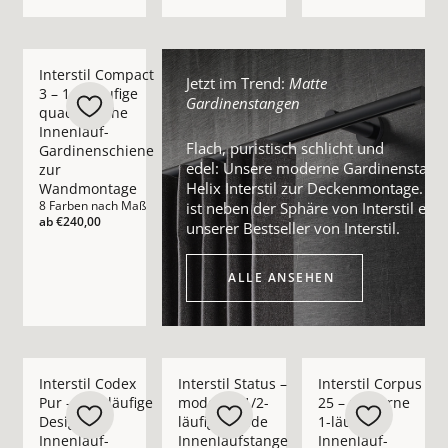
Mehr Details zu Interstil Compact 3 – 1-/2-läufige quadrati
Interstil Compact
Jetzt im Trend:
Matte
3 – 1-/2-läufige
Gardinenstangen
quadratische
Innenlauf-
Flach, puristisch schlicht und
Gardinenschiene
edel: Unsere moderne Gardinenstang
zur
Helix Interstil zur Deckenmontage. Sie
Wandmontage
8 Farben nach Maß
ist neben der Sphäre von Interstil eine
ab
€240,00
unserer Bestseller von Interstil.
Alle ansehen
ALLE ANSEHEN
Mehr Details zu Interstil Codex Pur – 1-/2-läufige Design I
Mehr Details zu Interstil Status – mod
Mehr Details zu Inte
Interstil Codex
Interstil Status –
Interstil Corpus
Pur – 1-/2-läufige
moderne 1/2-
25 – moderne
Design
läufige runde
1-läufige
Innenlauf-
Innenlaufstange
Innenlauf-