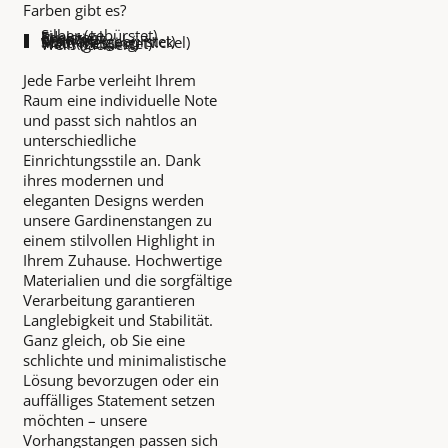
Farben gibt es?
Silber (gebürstet)
Edelstahl
Bronziert
Chrom
Schwarz (gebürstet)
Matt (Messing, Nickel)
Titan (gebürstet)
Weiß (lackiert)
Jede Farbe verleiht Ihrem
Raum eine individuelle Note
und passt sich nahtlos an
unterschiedliche
Einrichtungsstile an. Dank
ihres modernen und
eleganten Designs werden
unsere Gardinenstangen zu
einem stilvollen Highlight in
Ihrem Zuhause. Hochwertige
Materialien und die sorgfältige
Verarbeitung garantieren
Langlebigkeit und Stabilität.
Ganz gleich, ob Sie eine
schlichte und minimalistische
Lösung bevorzugen oder ein
auffälliges Statement setzen
möchten – unsere
Vorhangstangen passen sich