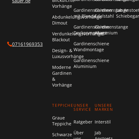
Blickdichte
sauer.de
Vorhänge
Gardinenschienen
Gardinenstange
Jab Anstoe
mit Blende
Edelstahl
Schiebega
Abdunkelungsvorhänge
Dimout
Gardinenschiene
Gardinenstange
Deckenmontage
Aluminium
Verdunkelungsvorhänge
Blackout
Gardinenschiene
07161969353
Wandmontage
Design- &
Luxusvorhänge
Gardinenschiene
Aluminium
Moderne
Gardinen
&
Vorhänge
TEPPICHE
UNSER
UNSERE
SERVICE
MARKEN
Graue
Ratgeber
Interstil
Teppiche
Über
Jab
Schwarze
uns
Anstoetz