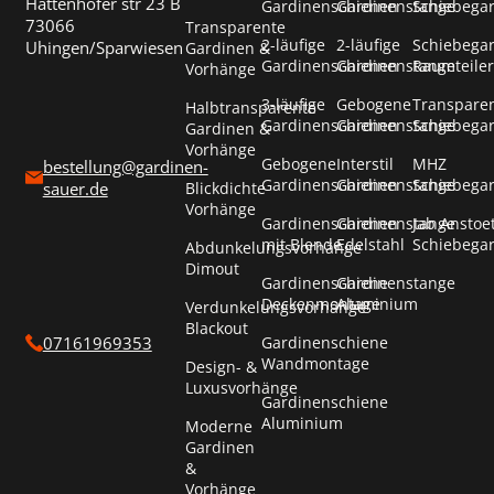
Hattenhofer str 23 B
Gardinenschienen
Gardinenstange
Schiebega
73066
Transparente
2-läufige
2-läufige
Schiebega
Uhingen/Sparwiesen
Gardinen &
Gardinenschienen
Gardinenstange
Raumteiler
Vorhänge
3-läufige
Gebogene
Transpare
Halbtransparente
Gardinenschienen
Gardinenstange
Schiebega
Gardinen &
Vorhänge
Gebogene
Interstil
MHZ
bestellung@gardinen-
Gardinenschienen
Gardinenstange
Schiebega
Blickdichte
sauer.de
Vorhänge
Gardinenschienen
Gardinenstange
Jab Anstoe
mit Blende
Edelstahl
Schiebega
Abdunkelungsvorhänge
Dimout
Gardinenschiene
Gardinenstange
Deckenmontage
Aluminium
Verdunkelungsvorhänge
Blackout
Gardinenschiene
07161969353
Wandmontage
Design- &
Luxusvorhänge
Gardinenschiene
Aluminium
Moderne
Gardinen
&
Vorhänge