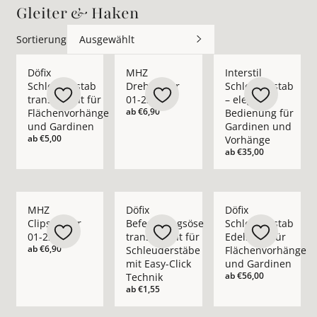
Gleiter & Haken
Sortierung
Ausgewählt
Mehr Details zu Döfix Schleuderstab transparent für Fläche
Mehr Details zu MHZ Drehgleiter 01-237
Mehr Details zu Inte
Döfix
MHZ
Interstil
Schleuderstab
Drehgleiter
Schleuderstab
transparent für
01-2376
– elegante
ab
€6,90
Flächenvorhänge
Bedienung für
und Gardinen
Gardinen und
ab
€5,00
Vorhänge
ab
€35,00
Mehr Details zu MHZ Clipsgleiter 01-2222 ansehen
Mehr Details zu Döfix Befestigungsöse tr
Mehr Details zu Döfi
MHZ
Döfix
Döfix
Clipsgleiter
Befestigungsöse
Schleuderstab
01-2222
transparent für
Edelstahl für
ab
€6,90
Schleuderstäbe
Flächenvorhänge
mit Easy-Click
und Gardinen
ab
€56,00
Technik
ab
€1,55