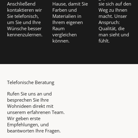
Anschließend
Hause, damit Sie
sie sich auf den
kontaktieren wir
Farben und
Weg zu Ihnen
Sie telefonisch,
Materialien in
macht. Unser
um Sie und Ihre
Ihrem eigenen
Anspruch:
Wünsche besser
Raum
Qualität, die
kennenzulernen.
vergleichen
man sieht und
können.
fühlt.
Telefonische Beratung
Rufen Sie uns an und
besprechen Sie Ihre
Wohnideen direkt mit
unserem erfahrenen Team.
Wir geben erste
Empfehlungen, und
beantworten Ihre Fragen.