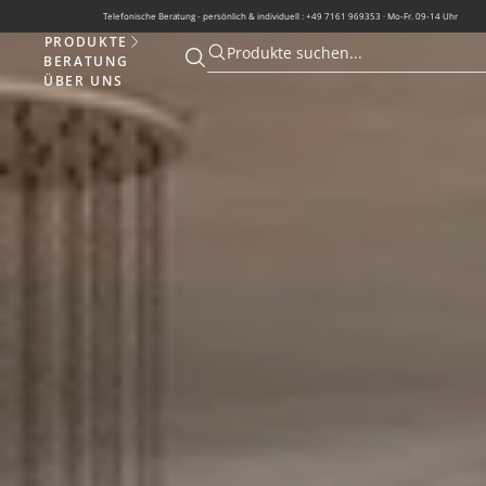
Telefonische Beratung - persönlich & individuell : +49 7161 969353 · Mo-Fr. 09-14 Uhr
PRODUKTE
Produkte
Produkte suchen...
BERATUNG
Suche öffnen
Suche öffnen
ÜBER UNS