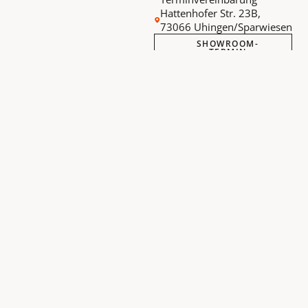
Hattenhofer Str. 23B,
73066 Uhingen/Sparwiesen
SHOWROOM-
TERMIN
VEREINBAREN
KONTAKT
Wir beraten Sie
persönlich
Designstudio Sauer ist Ihr
zuverlässiger Partner für
individuelle
Raumgestaltung.
Wir unterstützen Sie bei
der Auswahl von
Gardinen,
Schienensystemen,