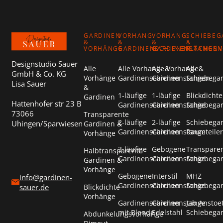
GARDINEN
VORHANG-
VORHANG-
SCHIEBEG
&
&
&
&
VORHÄNGE
GARDINENSCHIENEN
GARDINENSTANGEN
FLÄCHEN
Designstudio Sauer
Alle
Alle Vorhang- &
Alle Vorhang- &
Alle
GmbH & Co. KG
Vorhänge
Gardinenschienen
Gardinenstangen
Schiebega
Lisa Sauer
&
1-läufige
1-läufige
Blickdichte
Gardinen
Hattenhofer str 23 B
Gardinenschienen
Gardinenstange
Schiebega
73066
Transparente
2-läufige
2-läufige
Schiebega
Uhingen/Sparwiesen
Gardinen &
Gardinenschienen
Gardinenstange
Raumteiler
Vorhänge
3-läufige
Gebogene
Transpare
Halbtransparente
Gardinenschienen
Gardinenstange
Schiebega
Gardinen &
Vorhänge
Gebogene
Interstil
MHZ
info@gardinen-
Gardinenschienen
Gardinenstange
Schiebega
Blickdichte
sauer.de
Vorhänge
Gardinenschienen
Gardinenstange
Jab Anstoe
mit Blende
Edelstahl
Schiebega
Abdunkelungsvorhänge