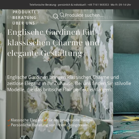
Telefonische Beratung - persönlich & individuell : +49 7161 969353 · Mo-Fr. 09-14 Uhr
PRODUKTE
Produkte
Produkte suchen...
ENGLISCHER STIL / MODERN BRITISH GARDINEN
BERATUNG
Suche öffnen
Suche öffnen
ÜBER UNS
Englische Gardinen für
klassischen Charme und
elegante Gestaltung
Englische Gardinen bringen klassischen Charme und
zeitlose Eleganz in Ihr Zuhause. Bei uns finden Sie stilvolle
Modelle, die das britische Flair perfekt einfangen.
Klassische Eleganz
Für anspruchsvolle Räume
Persönliche Beratung von Ihrem Designteam