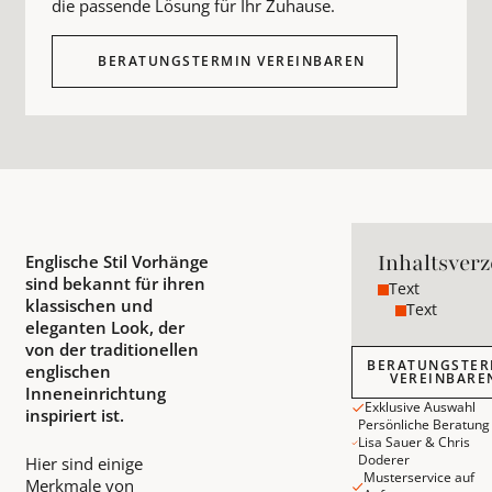
die passende Lösung für Ihr Zuhause.
BERATUNGSTERMIN VEREINBAREN
Inhaltsverz
Englische Stil Vorhänge
sind bekannt für ihren
Text
klassischen und
Text
eleganten Look, der
von der traditionellen
Beratungstermin v
BERATUNGSTER
englischen
VEREINBARE
Inneneinrichtung
Exklusive Auswahl
inspiriert ist.
Persönliche Beratung
Lisa Sauer & Chris
Doderer
Hier sind einige
Musterservice auf
Merkmale von