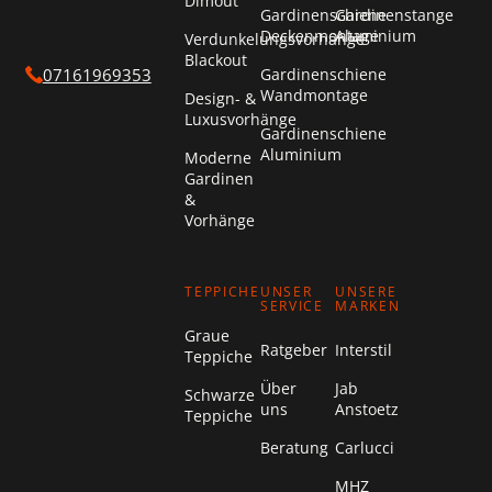
Dimout
Gardinenschiene
Gardinenstange
Deckenmontage
Aluminium
Verdunkelungsvorhänge
Blackout
Gardinenschiene
07161969353
Wandmontage
Design- &
Luxusvorhänge
Gardinenschiene
Aluminium
Moderne
Gardinen
&
Vorhänge
TEPPICHE
UNSER
UNSERE
SERVICE
MARKEN
Graue
Ratgeber
Interstil
Teppiche
Über
Jab
Schwarze
uns
Anstoetz
Teppiche
Beratung
Carlucci
MHZ