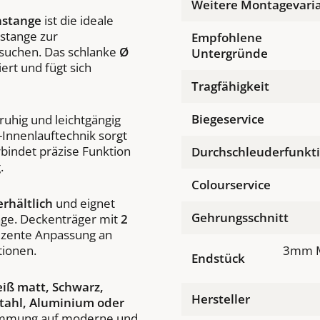
Weitere Montagevari
nstange
ist die ideale
nstange zur
Empfohlene
 suchen. Das schlanke
Ø
Untergründe
ert und fügt sich
Tragfähigkeit
Biegeservice
ruhig und leichtgängig
l-Innenlauftechnik sorgt
bindet präzise Funktion
Durchschleuderfunkt
.
Colourservice
erhältlich
und eignet
Gehrungsschnitt
änge. Deckenträger mit
2
ezente Anpassung an
tionen.
3mm M
Endstück
eiß matt, Schwarz,
Hersteller
stahl, Aluminium oder
immung auf moderne und