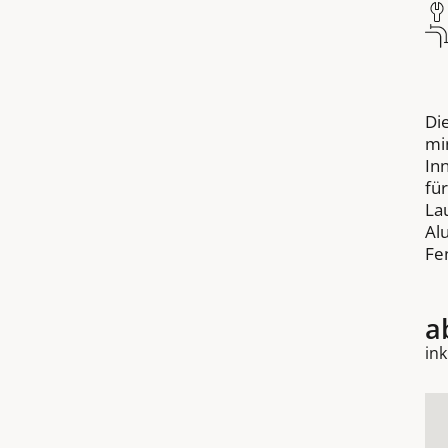
Di
mi
In
fü
La
Al
Fe
a
ink