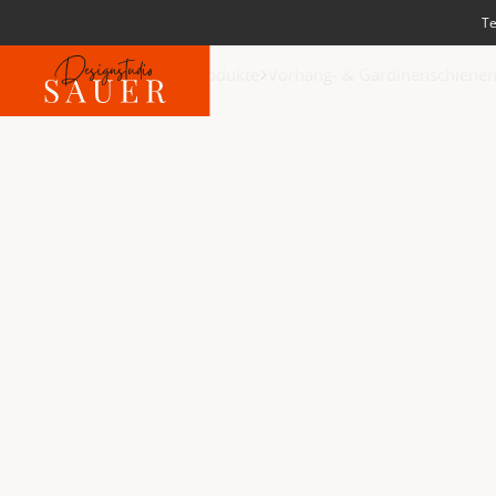
Te
PRODUKTE
BERATUNG
ÜBER 
Produkte
Startseite
Alle Produkte
Vorhang- & Gardinenschiene