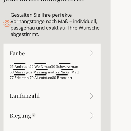
Gestalten Sie Ihre perfekte
Vorhangstange nach Maß – individuell,
passgenau und exakt auf Ihre Wünsche
abgestimmt.
Farbe
Farbe
Farbe
51 Anthrazit
55 Weiß matt
56 Schwarz matt
60 Messing
62 Messing matt
72 Nickel Matt
77 Edelstahl
79 Aluminium
80 Bronziert
Laufanzahl
Laufanzahl
Biegung
Biegung