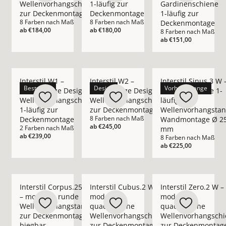
Wellenvorhangschiene
1-läufig zur
Gardinenschiene
zur Deckenmontage
Deckenmontage
1-läufig zur
8 Farben nach Maß
8 Farben nach Maß
Deckenmontage
ab
€184,00
ab
€180,00
8 Farben nach Maß
ab
€151,00
Mehr Details zu Interstil W1 – hochwertige Design-Wellenvo
Mehr Details zu Interstil W2 – hochwer
Mehr Details zu Int
Interstil W1 –
Interstil W2 –
Interstil Sinus.3 W 
Bestseller
Design
Vorhangstange
hochwertige Design-
hochwertige Design-
moderne runde 1-
Wellenvorhangschiene
Wellenvorhangschiene
läufige
1-läufig zur
zur Deckenmontage
Wellenvorhangsta
8 Farben nach Maß
Deckenmontage
Wandmontage Ø 2
ab
€245,00
2 Farben nach Maß
mm
ab
€239,00
8 Farben nach Maß
ab
€225,00
Mehr Details zu Interstil Corpus.25 W – moderne runde Wel
Mehr Details zu Interstil Cubus.2 W – 
Mehr Details zu Int
Interstil Corpus.25 W
Interstil Cubus.2 W –
Interstil Zero.2 W –
– moderne runde
moderne
moderne
Wellenvorhangstange
quadratische
quadratische
zur Deckenmontage
Wellenvorhangschiene
Wellenvorhangschi
biegbar
zur Deckenmontage
zur Deckenmontag