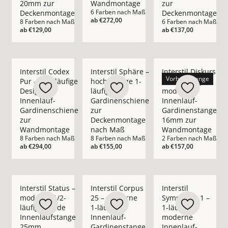
20mm zur
Wandmontage
zur
6 Farben nach Maß
Deckenmontage
Deckenmontage
ab
€272,00
8 Farben nach Maß
6 Farben nach Maß
ab
€129,00
ab
€137,00
Mehr Details zu Interstil Codex Pur – 1-/2-läufige Design I
Mehr Details zu Interstil Sphäre – hoch
Mehr Details zu Int
Interstil Codex
Interstil Sphäre –
Interstil Diskurs
Vorhangstange
Pur – 1-/2-läufige
hochwertige 1-
– 1-/2-läufige
Design
läufige
moderne
Innenlauf-
Gardinenschiene
Innenlauf-
Gardinenschiene
zur
Gardinenstange
zur
Deckenmontage
16mm zur
Wandmontage
nach Maß
Wandmontage
8 Farben nach Maß
8 Farben nach Maß
2 Farben nach Maß
ab
€294,00
ab
€155,00
ab
€157,00
Mehr Details zu Interstil Status – moderne 1/2-läufige ru
Mehr Details zu Interstil Corpus 25 – m
Mehr Details zu Inte
Interstil Status –
Interstil Corpus
Interstil
moderne 1/2-
25 – moderne
Sympathie.1 –
läufige runde
1-läufige
1-läufige
Innenlaufstange
Innenlauf-
moderne
25mm
Gardinenstange
Innenlauf-