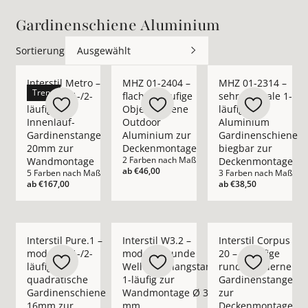
Gardinenschiene Aluminium
Sortierung
Ausgewählt
Mehr Details zu Interstil Metro – moderne 1-/2-läufige In
Mehr Details zu MHZ 01-2404 – flache 1
Mehr Details zu MHZ
Interstil Metro –
MHZ 01-2404 –
MHZ 01-2314 –
Trend
moderne 1-/2-
flache 1-läufige
sehr schmale 1-
läufige
Objektschiene
läufige
Innenlauf-
Outdoor
Aluminium
Gardinenstange
Aluminium zur
Gardinenschiene
20mm zur
Deckenmontage
biegbar zur
2 Farben nach Maß
Wandmontage
Deckenmontage
ab
€46,00
5 Farben nach Maß
3 Farben nach Maß
ab
€167,00
ab
€38,50
Mehr Details zu Interstil Pure.1 – moderne 1-/2-läufige qu
Mehr Details zu Interstil W3.2 – moder
Mehr Details zu Inte
Interstil Pure.1 –
Interstil W3.2 –
Interstil Corpus
moderne 1-/2-
moderne runde
20 – 1-läufige
läufige
Wellenvorhangstange
runde moderne
quadratische
1-läufig zur
Gardinenstange
Gardinenschiene
Wandmontage Ø 30
zur
16mm zur
mm
Deckenmontage