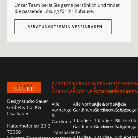
Unser Team berät Sie gerne persönlich und findet
die passende Lösung für Ihr Zuhause.
BERATUNGSTERMIN VEREINBAREN
Footer
GARDINEN
VORHANG-
VORHANG-
SCHIEBEG
&
&
&
&
VORHÄNGE
GARDINENSCHIENEN
GARDINENSTANGEN
FLÄCHEN
Designstudio Sauer
Alle
Alle Vorhang- &
Alle Vorhang- &
Alle
GmbH & Co. KG
Vorhänge
Gardinenschienen
Gardinenstangen
Schiebega
Lisa Sauer
&
1-läufige
1-läufige
Blickdichte
Gardinen
Hattenhofer str 23 B
Gardinenschienen
Gardinenstange
Schiebega
73066
Transparente
2-läufige
2-läufige
Schiebega