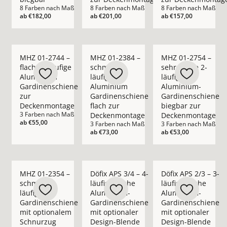
8 Farben nach Maß
8 Farben nach Maß
8 Farben nach Maß
ab
€182,00
ab
€201,00
ab
€157,00
Mehr Details zu MHZ 01-2744 – flache 2-läufige Aluminium
Mehr Details zu MHZ 01-2384 – schmale 
Mehr Details zu MHZ
MHZ 01-2744 –
MHZ 01-2384 –
MHZ 01-2754 –
flache 2-läufige
schmale 2-
sehr flache 2-
Aluminium
läufige
läufige
Gardinenschiene
Aluminium
Aluminium-
zur
Gardinenschiene
Gardinenschiene
Deckenmontage
flach zur
biegbar zur
3 Farben nach Maß
Deckenmontage
Deckenmontage
ab
€55,00
3 Farben nach Maß
3 Farben nach Maß
ab
€73,00
ab
€53,00
Mehr Details zu MHZ 01-2354 – schmale 1-läufige Gardinen
Mehr Details zu Döfix APS 3/4 – 4-läufi
Mehr Details zu Döfi
MHZ 01-2354 –
Döfix APS 3/4 – 4-
Döfix APS 2/3 – 3-
schmale 1-
läufige flache
läufige flache
läufige
Aluminium-
Aluminium-
Gardinenschiene
Gardinenschiene
Gardinenschiene
mit optionalem
mit optionaler
mit optionaler
Schnurzug
Design-Blende
Design-Blende