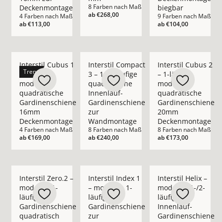
8 Farben nach Maß
Deckenmontage
biegbar
ab
€268,00
4 Farben nach Maß
9 Farben nach Maß
ab
€113,00
ab
€104,00
Mehr Details zu Interstil Cubus 1 – 1-läufige moderne qua
Mehr Details zu Interstil Compact 3 – 1
Mehr Details zu Int
Interstil Cubus 1
Interstil Compact
Interstil Cubus 2
Trend
– 1-läufige
3 – 1-/2-läufige
– 1-läufige
moderne
quadratische
moderne
quadratische
Innenlauf-
quadratische
Gardinenschiene
Gardinenschiene
Gardinenschiene
16mm
zur
20mm
Deckenmontage
Wandmontage
Deckenmontage
4 Farben nach Maß
8 Farben nach Maß
8 Farben nach Maß
ab
€169,00
ab
€240,00
ab
€173,00
Mehr Details zu Interstil Zero.2 – moderne 1-läufige Gard
Mehr Details zu Interstil Index 1 – mod
Mehr Details zu Inte
Interstil Zero.2 –
Interstil Index 1
Interstil Helix –
moderne 1-
– moderne 1-
moderne 1-/2-
läufige
läufige
läufige
Gardinenschiene
Gardinenschiene
Innenlauf-
quadratisch
zur
Gardinenschiene