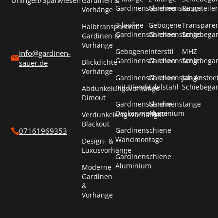
Uhingen/Sparwiesen
Gardinen &
Gardinenschienen
Gardinenstange
Raumteiler
Vorhänge
3-läufige
Gebogene
Transpare
Halbtransparente
Gardinenschienen
Gardinenstange
Schiebega
Gardinen &
Vorhänge
Gebogene
Interstil
MHZ
info@gardinen-
Gardinenschienen
Gardinenstange
Schiebega
Blickdichte
sauer.de
Vorhänge
Gardinenschienen
Gardinenstange
Jab Anstoe
mit Blende
Edelstahl
Schiebega
Abdunkelungsvorhänge
Dimout
Gardinenschiene
Gardinenstange
Deckenmontage
Aluminium
Verdunkelungsvorhänge
Blackout
Gardinenschiene
07161969353
Wandmontage
Design- &
Luxusvorhänge
Gardinenschiene
Aluminium
Moderne
Gardinen
&
Vorhänge