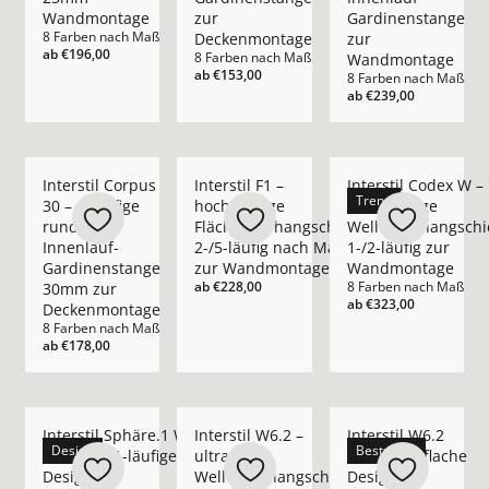
Wandmontage
zur
Gardinenstange
8 Farben nach Maß
Deckenmontage
zur
ab
€196,00
8 Farben nach Maß
Wandmontage
ab
€153,00
8 Farben nach Maß
ab
€239,00
Mehr Details zu Interstil Corpus 30 – 1-läufige runde Inne
Mehr Details zu Interstil F1 – hochwert
Mehr Details zu Inte
Interstil Corpus
Interstil F1 –
Interstil Codex W –
Trend
30 – 1-läufige
hochwertige
hochwertige
runde
Flächenvorhangschiene
Wellenvorhangschi
Innenlauf-
2-/5-läufig nach Maß
1-/2-läufig zur
Gardinenstange
zur Wandmontage
Wandmontage
ab
€228,00
8 Farben nach Maß
30mm zur
ab
€323,00
Deckenmontage
8 Farben nach Maß
ab
€178,00
Mehr Details zu Interstil Sphäre.1 W – moderne 1-läufige D
Mehr Details zu Interstil W6.2 – ultrafl
Mehr Details zu Inte
Interstil Sphäre.1 W –
Interstil W6.2 –
Interstil W6.2
Design
Bestseller
moderne 1-läufige
ultraflache
Pur – ultraflache
Design
Wellenvorhangschiene
Design