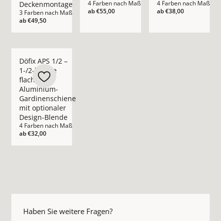
4 Farben nach Maß
4 Farben nach Maß
Deckenmontage
ab
€55,00
ab
€38,00
3 Farben nach Maß
ab
€49,50
Mehr Details zu Döfix APS 1/2 – 1-/2-läufige flache Alumini
Döfix APS 1/2 –
1-/2-läufige
flache
Aluminium-
Gardinenschiene
mit optionaler
Design-Blende
4 Farben nach Maß
ab
€32,00
Haben Sie weitere Fragen?