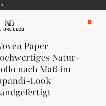
Uhr
Produkte suchen...
Merkliste anse
Zum Accoun
Suche öffnen
Suche öffnen
Warenkor
0
oven Paper –
ochwertiges Natur-
ollo nach Maß im
apandi-Look
andgefertigt