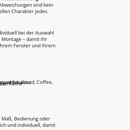
 Abweichungen sind kein
ellen Charakter jedes
dividuell bei der Auswahl
 Montage – damit Ihr
Ihrem Fenster und Ihrem
appuccino, Wood, Coffee,
u und Schwarz
Oberfläche
arn
g, Maß, Bedienung oder
ch und individuell, damit