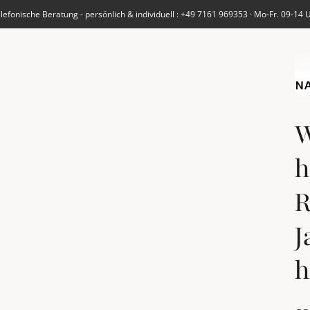
lefonische Beratung - persönlich & individuell : +49 7161 969353 · Mo-Fr. 09-14 
UNS
W
h
R
J
h