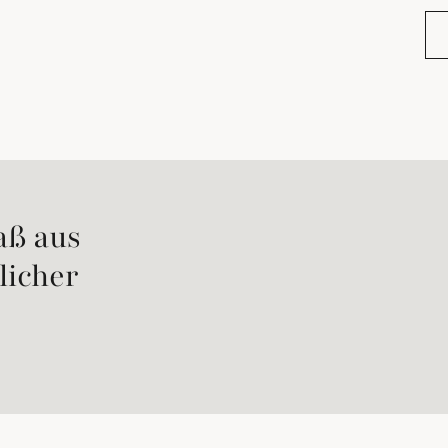
Au
aß aus
licher