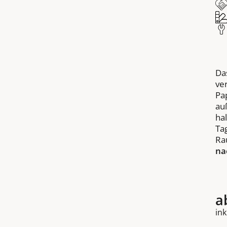
Da
ve
Pa
au
ha
Ta
Ra
na
a
ink