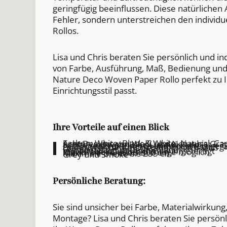
geringfügig beeinflussen. Diese natürlichen
Fehler, sondern unterstreichen den individu
Rollos.
Lisa und Chris beraten Sie persönlich und in
von Farbe, Ausführung, Maß, Bedienung und
Nature Deco Woven Paper Rollo perfekt zu 
Einrichtungsstil passt.
Ihre Vorteile auf einen Blick
Farben: White, Black & White, Natural, C
Acht Designs von Weiß und Natur bis Gra
Sanfte und wohnliche Lichtwirkung
Natürlich strukturierte und hochwertige 
Außergewöhnliches Gewebe aus Papierg
Exklusives Nature-Deco-Rollo nach Maß
Handgefertigt in Deutschland
Individuell auf Wunschmaß angefertigt
Wand- oder Deckenmontage möglich
Maximale Höhe bis 300 cm
Maximale Breite bis 235 cm
Grey und Smoke
Persönliche Beratung:
Sie sind unsicher bei Farbe, Materialwirkun
Montage? Lisa und Chris beraten Sie persönli