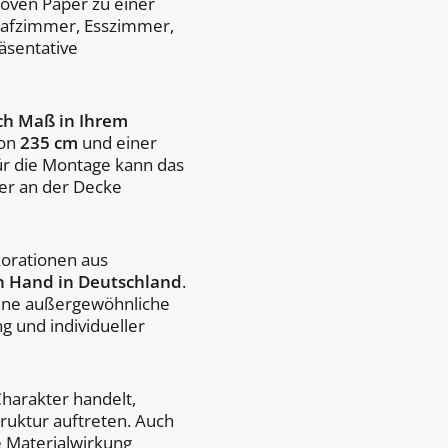
oven Paper zu einer
lafzimmer, Esszimmer,
äsentative
ch Maß in Ihrem
von
235 cm
und einer
ür die Montage kann das
er an der Decke
korationen aus
n Hand in Deutschland
.
eine außergewöhnliche
g und individueller
Charakter handelt,
ruktur auftreten. Auch
e Materialwirkung