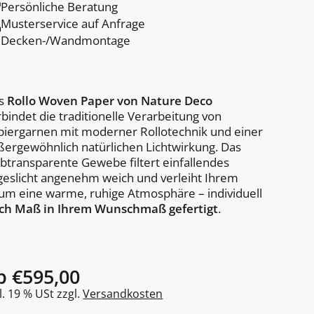
Persönliche Beratung
Musterservice auf Anfrage
Decken-/Wandmontage
s
Rollo Woven Paper von Nature Deco
rbindet die traditionelle Verarbeitung von
piergarnen mit moderner Rollotechnik und einer
ßergewöhnlich natürlichen Lichtwirkung. Das
lbtransparente Gewebe filtert einfallendes
geslicht angenehm weich und verleiht Ihrem
um eine warme, ruhige Atmosphäre – individuell
ch Maß in Ihrem Wunschmaß gefertigt
.
b
€595,00
l. 19 % USt zzgl.
Versandkosten