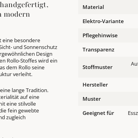
handgefertigt,
Material
h modern
Elektro-Variante
Pflegehinwise
t eine besondere
 Sicht- und Sonnenschutz
Transparenz
ergewöhnlichen Design
n Rollo-Stoffes wird ein
Au
Stoffmuster
as dem Rollo seine
ktur verleiht.
Hersteller
ine lange Tradition.
ialität auf eine
Muster
 eine stilvolle
 die fein gewebte
Geeignet für
Ess
und zugleich