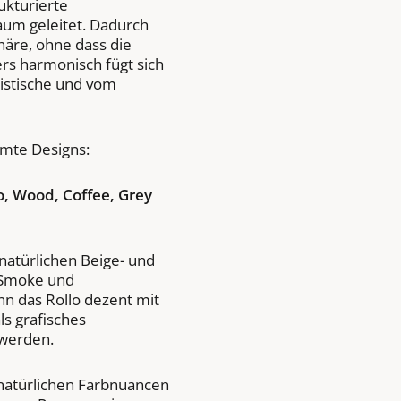
ukturierte
um geleitet. Dadurch
äre, ohne dass die
rs harmonisch fügt sich
istische und vom
mmte Designs:
o, Wood, Coffee, Grey
natürlichen Beige- und
 Smoke und
n das Rollo dezent mit
s grafisches
 werden.
atürlichen Farbnuancen