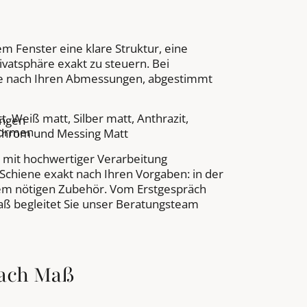
m Fenster eine klare Struktur, eine
rivatsphäre exakt zu steuern. Bei
ise nach Ihren Abmessungen, abgestimmt
 Weiß matt, Silber matt, Anthrazit,
ungen
formen
, Chrom und Messing Matt
t mit hochwertiger Verarbeitung
 Schiene exakt nach Ihren Vorgaben: in der
dem nötigen Zubehör. Vom Erstgespräch
Maß begleitet Sie unser Beratungsteam
nach Maß