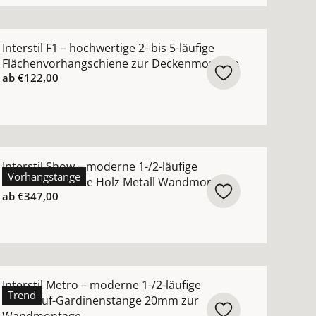
ehen
orhangschiene 2-/5-läufig nach Maß zur Wandmontage anse
ehr Details zu Interstil F1 – hochwertige 2- bis 5-läufi
Interstil F1 – hochwertige 2- bis 5-läufige
Flächenvorhangschiene zur Deckenmontage
ab
€122,00
en
oderne Innenlauf-Gardinenstange 16mm zur Wandmontage a
ehr Details zu Interstil Show – moderne 1-/2-läufige In
Interstil Show – moderne 1-/2-läufige
Vorhangstange
Innenlaufschiene Holz Metall Wandmontage
ab
€347,00
sehen
quadratische Innenlauf-Gardinenschiene zur Wandmontage 
ehr Details zu Interstil Metro – moderne 1-/2-läufige 
Interstil Metro – moderne 1-/2-läufige
Trend
Innenlauf-Gardinenstange 20mm zur