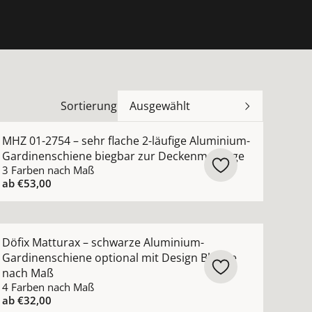
Sortierung
Ausgewählt
sehen
luminium Gardinenschiene flach zur Deckenmontage anseh
ehr Details zu MHZ 01-2754 – sehr flache 2-läufige Alu
MHZ 01-2754 – sehr flache 2-läufige Aluminium-
Gardinenschiene biegbar zur Deckenmontage
3 Farben nach Maß
ab
€53,00
nde ansehen
uminium Gardinenschiene zur Deckenmontage ansehen
ehr Details zu Döfix Matturax – schwarze Aluminium-Gar
Döfix Matturax – schwarze Aluminium-
Gardinenschiene optional mit Design Blende
nach Maß
4 Farben nach Maß
ab
€32,00