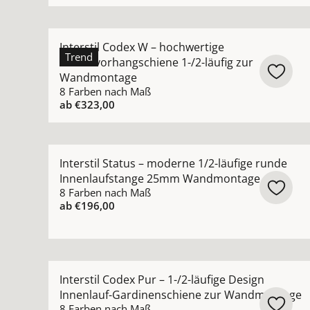
Mehr Details zu Interstil Codex W – hochwertig
Interstil Codex W – hochwertige
Trend
Wellenvorhangschiene 1-/2-läufig zur
Wandmontage
8 Farben nach Maß
ab
€323,00
Mehr Details zu Interstil Status – moderne 1/
Interstil Status – moderne 1/2-läufige runde
Innenlaufstange 25mm Wandmontage
8 Farben nach Maß
ab
€196,00
Mehr Details zu Interstil Codex Pur – 1-/2-läu
Interstil Codex Pur – 1-/2-läufige Design
Innenlauf-Gardinenschiene zur Wandmontage
8 Farben nach Maß