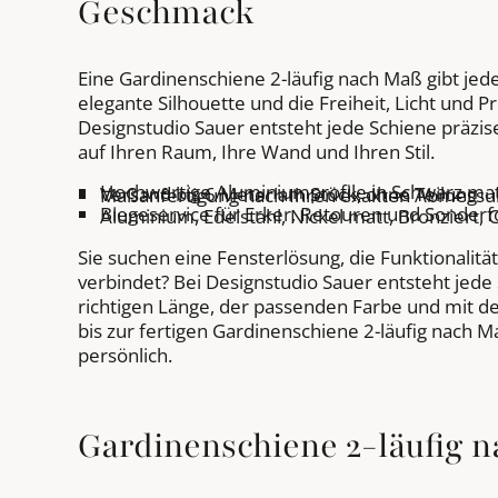
Geschmack
Eine Gardinenschiene 2-läufig nach Maß gibt jede
elegante Silhouette und die Freiheit, Licht und P
Designstudio Sauer entsteht jede Schiene präz
auf Ihren Raum, Ihre Wand und Ihren Stil.
Hochwertige Aluminiumprofile in Schwarz matt,
Versand bis 6 Meter am Stück, ohne Teilung
Maßanfertigung nach Ihren exakten Abmess
Biegeservice für Erker, Retouren und Sonder
Aluminium, Edelstahl, Nickel matt, Bronziert
Sie suchen eine Fensterlösung, die Funktionalitä
verbindet? Bei Designstudio Sauer entsteht jede
richtigen Länge, der passenden Farbe und mit 
bis zur fertigen Gardinenschiene 2-läufig nach 
persönlich.
Gardinenschiene 2-läufig 