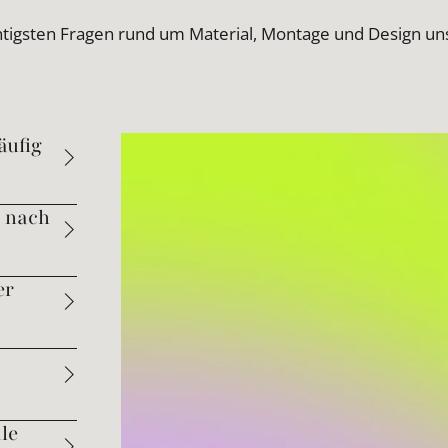
htigsten Fragen rund um Material, Montage und Design u
äufig
g nach
er
le