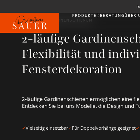
Te
PRODUKTE
BERATUNG
ÜBER 
Produkte
2-LÄUFIGE GARDINENSCHIENEN
2-läufige Gardinensc
Flexibilität und indiv
Fensterdekoration
2-läufige Gardinenschienen ermöglichen eine fle
Entdecken Sie bei uns Modelle, die Design und F
Vielseitig einsetzbar
Für Doppelvorhänge geeignet