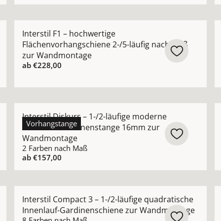
e Wellenvorhangschiene 1-/2-läufig zur Wandmontage ans
Mehr Details zu Interstil F1 – hochwertige Flächenv
M
Interstil F1 – hochwertige
Flächenvorhangschiene 2-/5-läufig nach Maß
zur Wandmontage
ab
€228,00
2-läufige runde Innenlaufstange 25mm Wandmontage anseh
Mehr Details zu Interstil Diskurs – 1-/2-läufige m
M
Interstil Diskurs – 1-/2-läufige moderne
Vorhangstange
Innenlauf-Gardinenstange 16mm zur
Wandmontage
2 Farben nach Maß
ab
€157,00
fige Design Innenlauf-Gardinenschiene zur Wandmontage an
Mehr Details zu Interstil Compact 3 – 1-/2-läufige 
M
Interstil Compact 3 – 1-/2-läufige quadratische
Innenlauf-Gardinenschiene zur Wandmontage
8 Farben nach Maß