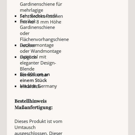
Gardinenschiene für
mehrlagige
Sehr flaches Profil
Fensterdekorationen
flexibel:
mit nur 8 mm Höhe
Gardinenschiene
oder
Flächenvorhangschiene
Deckenmontage
nutzbar
oder Wandmontage
Optional mit
möglich
eleganter Design-
Blende
Bis 600 cm an
kombinierbar
einem Stück
Made in Germany
erhältlich
Bestellhinweis
Maßanfertigung:
Dieses Produkt ist vom
Umtausch
ausgeschlossen. Dieser