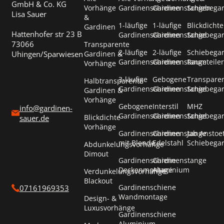
GmbH & Co. KG
Vorhänge
Gardinenschienen
Gardinenstangen
Schiebega
Lisa Sauer
&
1-läufige
1-läufige
Blickdichte
Gardinen
Hattenhofer str 23 B
Gardinenschienen
Gardinenstange
Schiebega
73066
Transparente
2-läufige
2-läufige
Schiebega
Uhingen/Sparwiesen
Gardinen &
Gardinenschienen
Gardinenstange
Raumteiler
Vorhänge
3-läufige
Gebogene
Transpare
Halbtransparente
Gardinenschienen
Gardinenstange
Schiebega
Gardinen &
Vorhänge
Gebogene
Interstil
MHZ
info@gardinen-
Gardinenschienen
Gardinenstange
Schiebega
Blickdichte
sauer.de
Vorhänge
Gardinenschienen
Gardinenstange
Jab Anstoe
mit Blende
Edelstahl
Schiebega
Abdunkelungsvorhänge
Dimout
Gardinenschiene
Gardinenstange
Deckenmontage
Aluminium
Verdunkelungsvorhänge
Blackout
Gardinenschiene
07161969353
Wandmontage
Design- &
Luxusvorhänge
Gardinenschiene
Aluminium