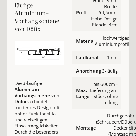
Höhe: 8mm
läufige
Breite:
Aluminium-
Profil
54,5mm,
Höhe Design
Vorhangschiene
Blende: 4cm
von Döfix
Hochwertiges
Material
Aluminiumprofil
Laufkanal
4mm
Anordnung
3-läufig
Die
3-läufige
bis 600cm -
Aluminium-
Max.
Lieferung am
Vorhangschiene von
Länge
Stück, ohne
Döfix
verbindet
Teilung
modernes Design mit
hoher Funktionalität
Durchgebohrt
und vielseitigen
(Schrauben/Dübel),
Einsatzmöglichkeiten.
Montage
Deckenclip
Durch die besonders
(Montage mit