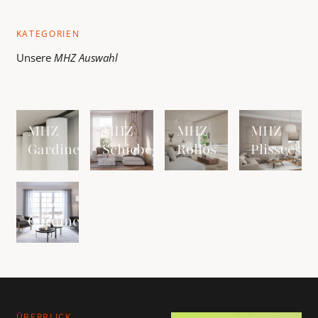
KATEGORIEN
Unsere
MHZ
Auswahl
MHZ Gardinenschiene ansehen
MHZ Schiebegardinen ansehen
MHZ Rollos ansehen
MHZ Plissees a
MHZ
MHZ
MHZ
MHZ
Gardinenschiene
Schiebegardinen
Rollos
Plissees
MHZ Gardinenstange ansehen
MHZ
Gardinenstange
ÜBERBLICK