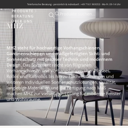
Telefonische Beratung - persönlich & individuell : +49 7161 969353 · Mo-Fr. 09-14 Uhr
PRODUKTE
Produkte
Produkte suchen...
BERATUNG
Suche öffnen
Suche öffnen
ÜBER UNS
MHZ
MHZ steht für hochwertige Vorhangschienen,
Gardinenschienen und maßgefertigten Sicht- und
Sonnenschutz mit präziser Technik und modernem
Design.
Das Sortiment reicht von filigranen
Vorhangschienen und Vorhangstangen über Plissees,
Rollos und Raffrollos bis hin zu Flächenvorhängen und
weiteren individuellen Sonnenschutzlösungen. Qualität,
langlebige Materialien und die Fertigung nach Maß
machen MHZ zur vielseitigen Lösung für moderne Fenster
und Wohnräume.