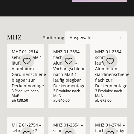
MHZ
Sortierung
Ausgewählt
Mehr Details zu MHZ 01-2314 – sehr schmale 1-läufige Alu
Mehr Details zu MHZ 01-2334 – flache 
Mehr Details zu MHZ
MHZ 01-2314 –
MHZ 01-2334 –
MHZ 01-2384 –
sehr schmale 1-
flache
schmale 2-
läufige
Aluminium-
läufige
Aluminium
Vorhangschiene
Aluminium
Gardinenschiene
nach Maß 1-
Gardinenschiene
biegbar zur
läufig biegbar
flach zur
Deckenmontage
Deckenmontage
Deckenmontage
3 Produkte nach
3 Produkte nach
3 Produkte nach
Maß
Maß
Maß
ab
€38,50
ab
€46,00
ab
€73,00
Mehr Details zu MHZ 01-2754 – sehr flache 2-läufige Alumi
Mehr Details zu MHZ 01-2354 – schmale
Mehr Details zu MHZ
MHZ 01-2754 –
MHZ 01-2354 –
MHZ 01-2744 –
sehr flache 2-
schmale 1-
flache 2-läufige