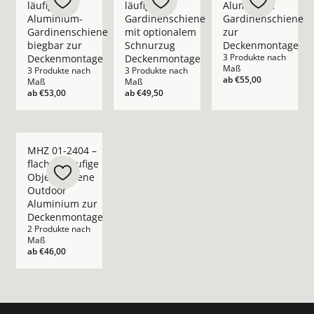
läufige
läufige
Aluminium
Aluminium-
Gardinenschiene
Gardinenschiene
Gardinenschiene
mit optionalem
zur
biegbar zur
Schnurzug
Deckenmontage
3 Produkte nach
Deckenmontage
Deckenmontage
Maß
3 Produkte nach
3 Produkte nach
ab
€55,00
Maß
Maß
ab
€53,00
ab
€49,50
Mehr Details zu MHZ 01-2404 – flache 1-läufige Objektsch
MHZ 01-2404 –
flache 1-läufige
Objektschiene
Outdoor
Aluminium zur
Deckenmontage
2 Produkte nach
Maß
ab
€46,00
Footer