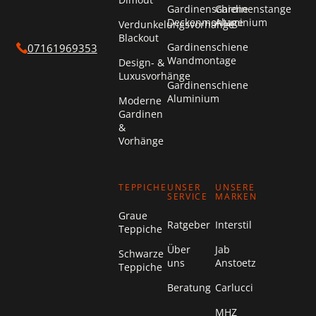
Gardinenschiene
Gardinenstange
Deckenmontage
Aluminium
Verdunkelungsvorhänge
Blackout
Gardinenschiene
07161969353
Wandmontage
Design- &
Luxusvorhänge
Gardinenschiene
Aluminium
Moderne
Gardinen
&
Vorhänge
TEPPICHE
UNSER
UNSERE
SERVICE
MARKEN
Graue
Ratgeber
Interstil
Teppiche
Über
Jab
Schwarze
uns
Anstoetz
Teppiche
Beratung
Carlucci
MHZ