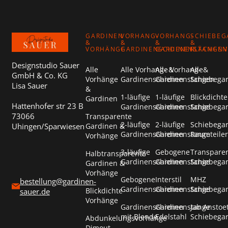
GARDINEN
VORHANG-
VORHANG-
SCHIEBEG
&
&
&
&
VORHÄNGE
GARDINENSCHIENEN
GARDINENSTANGEN
FLÄCHEN
Designstudio Sauer
Alle
Alle Vorhang- &
Alle Vorhang- &
Alle
GmbH & Co. KG
Vorhänge
Gardinenschienen
Gardinenstangen
Schiebega
Lisa Sauer
&
1-läufige
1-läufige
Blickdichte
Gardinen
Hattenhofer str 23 B
Gardinenschienen
Gardinenstange
Schiebega
73066
Transparente
2-läufige
2-läufige
Schiebega
Uhingen/Sparwiesen
Gardinen &
Gardinenschienen
Gardinenstange
Raumteiler
Vorhänge
3-läufige
Gebogene
Transpare
Halbtransparente
Gardinenschienen
Gardinenstange
Schiebega
Gardinen &
Vorhänge
Gebogene
Interstil
MHZ
bestellung@gardinen-
Gardinenschienen
Gardinenstange
Schiebega
Blickdichte
sauer.de
Vorhänge
Gardinenschienen
Gardinenstange
Jab Anstoe
mit Blende
Edelstahl
Schiebega
Abdunkelungsvorhänge
Dimout