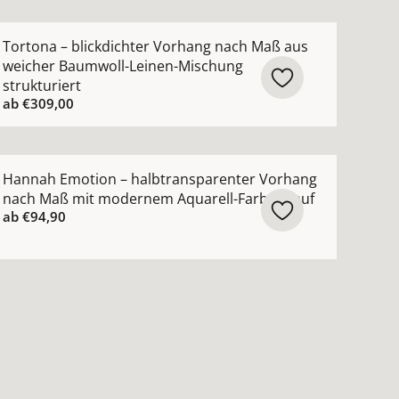
creme ansehen
ch Maß lässige Struktur moderner Leinen-Look ansehen
ehr Details zu Tortona – blickdichter Vorhang nach Maß 
Tortona – blickdichter Vorhang nach Maß aus
weicher Baumwoll-Leinen-Mischung
strukturiert
ab
€309,00
ktur ansehen
 Vorhang nach Maß mit feiner moderner Struktur ansehen
ehr Details zu Hannah Emotion – halbtransparenter Vor
Hannah Emotion – halbtransparenter Vorhang
nach Maß mit modernem Aquarell-Farbverlauf
ab
€94,90