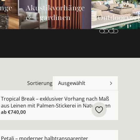
änge
Akustikvorhänge
& -gardinen
Outdoorvor
Sortierung
Ausgewählt
n
 Maß mit moderner dezenter Metallic-Struktur ansehen
ehr Details zu Tropical Break – exklusiver Vorhang nach 
Tropical Break – exklusiver Vorhang nach Maß
aus Leinen mit Palmen-Stickerei in Naturtönen
ab
€740,00
hen
ach Maß mit leichtem Chintz-Seidenglanz nach Maß anseh
ehr Details zu Petali – moderner halbtransparenter Au
Petali – moderner halbtransparenter