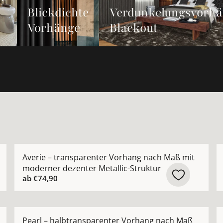
Blickdichte
Verdunkelungsvorh
Vorhänge
Blackout
rhang nach Maß aus hochwertiger Leinenmischung ansehe
Mehr Details zu Averie – transparenter Vorhang nach
M
Averie – transparenter Vorhang nach Maß mit
moderner dezenter Metallic-Struktur
ab
€74,90
ide Appeal – modernes grafisches Muster nach Maß anse
Mehr Details zu Pearl – halbtransparenter Vorhang n
M
Pearl – halbtransparenter Vorhang nach Maß