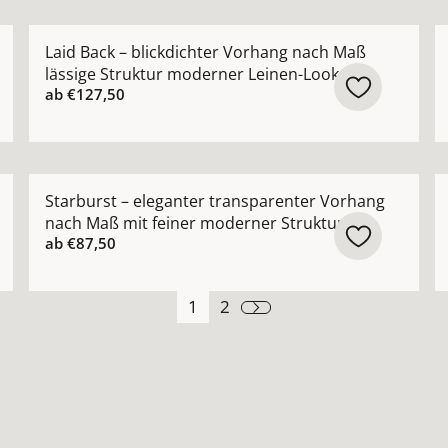
 Vorhang nach Maß mit glatter Oberfläche Farben: weiß 
Mehr Details zu Laid Back – blickdichter Vorhang na
M
Laid Back – blickdichter Vorhang nach Maß
lässige Struktur moderner Leinen-Look
ab
€127,50
 Design-Vorhang nach Maß mit architektonischer Netzstru
Mehr Details zu Starburst – eleganter transparenter
M
Starburst – eleganter transparenter Vorhang
nach Maß mit feiner moderner Struktur
ab
€87,50
1
2