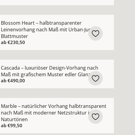
ewebe ansehen
arente Gardine nach Maß Voile in 102 modernen Farben a
ehr Details zu Blossom Heart – halbtransparenter Leine
Blossom Heart – halbtransparenter
Leinenvorhang nach Maß mit Urban-Jungle-
Blattmuster
ab
€230,50
hen
Vorhang nach Maß mit moderner grober Netzoptik ansehe
ehr Details zu Cascada – luxuriöser Design-Vorhang nach
Cascada – luxuriöser Design-Vorhang nach
Maß mit grafischem Muster edler Glanz
ab
€490,00
ng nach Maß mit Scherli-Muster halbtransparent ansehen
ehr Details zu Marble – natürlicher Vorhang halbtranspa
Marble – natürlicher Vorhang halbtransparent
nach Maß mit moderner Netzstruktur in
Naturtönen
ab
€99,50