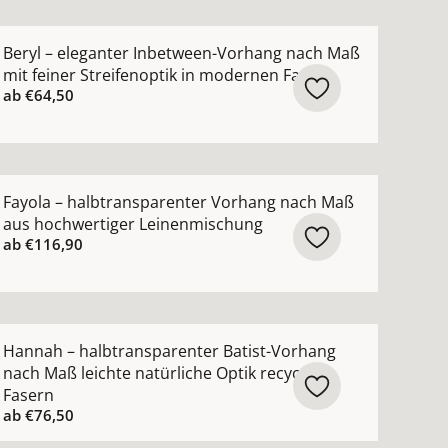
ktur ansehen
hang nach Maß mit hohem Wollanteil in zeitlosen Farben
ehr Details zu Beryl – eleganter Inbetween-Vorhang nach
Beryl – eleganter Inbetween-Vorhang nach Maß
mit feiner Streifenoptik in modernen Farben
ab
€64,50
hohem Leinenanteil natürlicher Griff in zeitlosen Farbe
ehr Details zu Fayola – halbtransparenter Vorhang nach
Fayola – halbtransparenter Vorhang nach Maß
aus hochwertiger Leinenmischung
ab
€116,90
n
nach Maß mit modernem Netzmuster ansehen
ehr Details zu Hannah – halbtransparenter Batist-Vorhang
Hannah – halbtransparenter Batist-Vorhang
nach Maß leichte natürliche Optik recycelte
Fasern
ab
€76,50