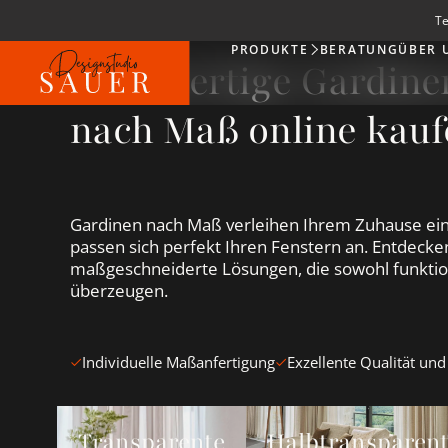
Te
PRODUKTE
BERATUNG
ÜBER 
Produkte
Hochwertige Gardin
nach Maß online kauf
Gardinen nach Maß verleihen Ihrem Zuhause ein
passen sich perfekt Ihren Fenstern an. Entdecken
maßgeschneiderte Lösungen, die sowohl funktion
überzeugen.
Individuelle Maßanfertigung
Exzellente Qualität und
Transparente Gardinen &amp; Vorhänge ansehen
Halbtransparente Gardin
Transparente
Halbtransparen