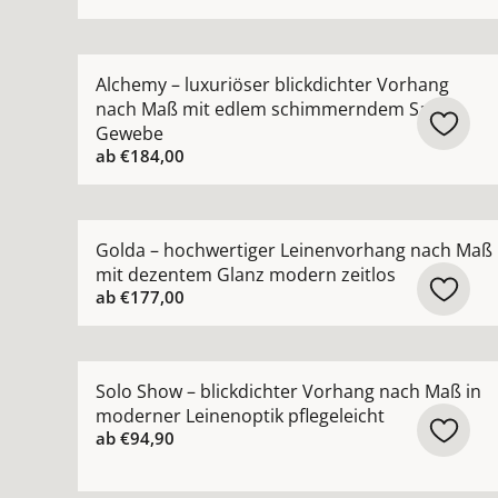
Mehr Details zu Alchemy – luxuriöser blickdi
Alchemy – luxuriöser blickdichter Vorhang
nach Maß mit edlem schimmerndem Satin-
Gewebe
ab
€184,00
Mehr Details zu Golda – hochwertiger Leinenvo
Golda – hochwertiger Leinenvorhang nach Maß
mit dezentem Glanz modern zeitlos
ab
€177,00
Mehr Details zu Solo Show – blickdichter Vorha
Solo Show – blickdichter Vorhang nach Maß in
moderner Leinenoptik pflegeleicht
ab
€94,90