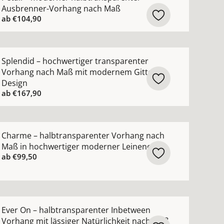
Ausbrenner-Vorhang nach Maß
ab
€104,90
n-Vorhang nach Maß mit luxuriösem Metallic-Garn ansehen
ehr Details zu Splendid – hochwertiger transparenter V
Splendid – hochwertiger transparenter
Vorhang nach Maß mit modernem Gitter-
Design
ab
€167,90
uktur ansehen
blickdicht nach Maß mit grafischem Muster ansehen
ehr Details zu Charme – halbtransparenter Vorhang nac
Charme – halbtransparenter Vorhang nach
Maß in hochwertiger moderner Leinenoptik
ab
€99,50
nsehen
ng nach Maß mit edlem Lichtschimmer in 82 Farben anse
ehr Details zu Ever On – halbtransparenter Inbetween Vo
Ever On – halbtransparenter Inbetween
Vorhang mit lässiger Natürlichkeit nach Maß