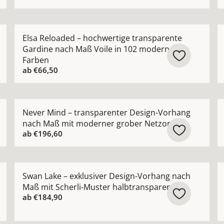
chter Vorhang nach Maß mit edlem schimmerndem Satin-G
Mehr Details zu Elsa Reloaded – hochwertige transp
M
Elsa Reloaded – hochwertige transparente
Gardine nach Maß Voile in 102 modernen
Farben
ab
€66,50
rhang nach Maß mit dezentem Glanz modern zeitlos anse
Mehr Details zu Never Mind – transparenter Design-
M
Never Mind – transparenter Design-Vorhang
nach Maß mit moderner grober Netzoptik
ab
€196,60
ng nach Maß in moderner Leinenoptik pflegeleicht ansehen
Mehr Details zu Swan Lake – exklusiver Design-Vorha
M
Swan Lake – exklusiver Design-Vorhang nach
Maß mit Scherli-Muster halbtransparent
ab
€184,90