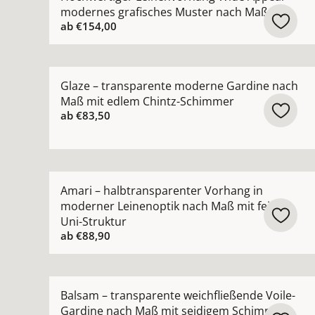
modernes grafisches Muster nach Maß
ab
€154,00
Mehr Details zu Glaze – transparente moderne
Glaze – transparente moderne Gardine nach
Maß mit edlem Chintz-Schimmer
ab
€83,50
Mehr Details zu Amari – halbtransparenter Vorh
Amari – halbtransparenter Vorhang in
moderner Leinenoptik nach Maß mit feiner
Uni-Struktur
ab
€88,90
Mehr Details zu Balsam – transparente weichfl
Balsam – transparente weichfließende Voile-
Gardine nach Maß mit seidigem Schimmer