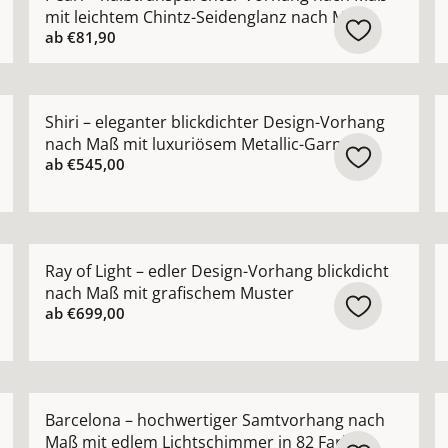
mit leichtem Chintz-Seidenglanz nach Maß
ab
€81,90
 Gardine nach Maß mit edlem Chintz-Schimmer ansehen
Mehr Details zu Shiri – eleganter blickdichter Desig
M
Shiri – eleganter blickdichter Design-Vorhang
nach Maß mit luxuriösem Metallic-Garn
ab
€545,00
ang in moderner Leinenoptik nach Maß mit feiner Uni-Str
Mehr Details zu Ray of Light – edler Design-Vorhang 
M
Ray of Light – edler Design-Vorhang blickdicht
nach Maß mit grafischem Muster
ab
€699,00
ießende Voile-Gardine nach Maß mit seidigem Schimmer a
Mehr Details zu Barcelona – hochwertiger Samtvorha
M
Barcelona – hochwertiger Samtvorhang nach
Maß mit edlem Lichtschimmer in 82 Farben