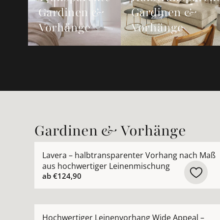
Gardinen &
Gardinen &
Vorhänge
Vorhänge
Gardinen & Vorhänge
Mehr Details zu Lavera – halbtransparenter Vo
Lavera – halbtransparenter Vorhang nach Maß
aus hochwertiger Leinenmischung
ab
€124,90
Mehr Details zu Hochwertiger Leinenvorhang W
Hochwertiger Leinenvorhang Wide Appeal –