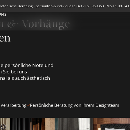
lefonische Beratung - persönlich & individuell : +49 7161 969353 · Mo-Fr. 09-14 
UNS
en & Vorhänge
en
e persönliche Note und
 Sie bei uns
al als auch ästhetisch
 Verarbeitung
Persönliche Beratung von Ihrem Designteam
en &amp; Vorhänge ansehen
Blickdichte Vorhänge ansehen
Verdunkelungsvorhänge Blacko
te