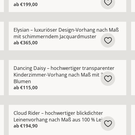
ab
€199,00
r Vorhang nach Maß mit natürlicher Leinenstruktur ansehe
Mehr Details zu Elysian – luxuriöser Design-Vorha
M
Elysian – luxuriöser Design-Vorhang nach Maß
mit schimmerndem Jacquardmuster
ab
€365,00
 hochwertiger Bouclé-Optik natürlicher Look nach Maß ans
Mehr Details zu Dancing Daisy – hochwertiger tran
M
Dancing Daisy – hochwertiger transparenter
Kinderzimmer-Vorhang nach Maß mit 3D-
Blumen
ab
€115,00
rhang nach Maß in moderner natürlicher Leinenoptik anse
Mehr Details zu Cloud Rider – hochwertiger blickdic
M
Cloud Rider – hochwertiger blickdichter
Leinenvorhang nach Maß aus 100 % Leinen
ab
€194,90