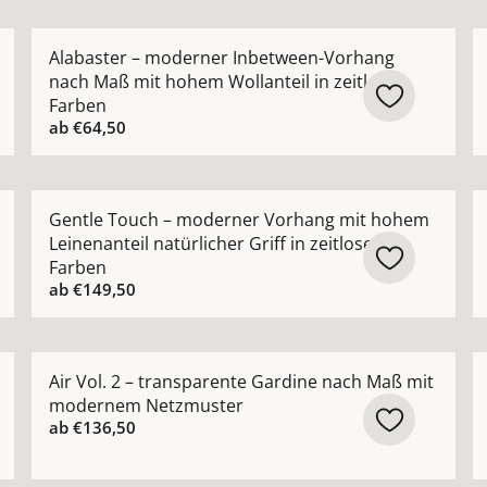
ik Vorhang halbtransparent nach Maß mit natürlicher Stru
Mehr Details zu Alabaster – moderner Inbetween-Vor
M
Alabaster – moderner Inbetween-Vorhang
nach Maß mit hohem Wollanteil in zeitlosen
Farben
ab
€64,50
orhang nach Maß mit feiner Netzstruktur ansehen
Mehr Details zu Gentle Touch – moderner Vorhang mit 
M
Gentle Touch – moderner Vorhang mit hohem
Leinenanteil natürlicher Griff in zeitlosen
Farben
ab
€149,50
nvorhang halbtransparent nach Maß lässige Eleganz ansehe
Mehr Details zu Air Vol. 2 – transparente Gardine 
M
Air Vol. 2 – transparente Gardine nach Maß mit
modernem Netzmuster
ab
€136,50