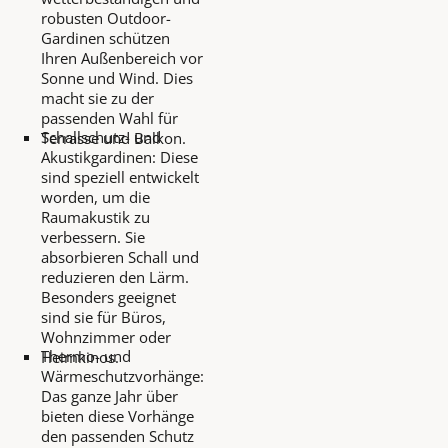
robusten Outdoor-
Gardinen schützen
Ihren Außenbereich vor
Sonne und Wind. Dies
macht sie zu der
passenden Wahl für
Schallschutz- und
Terrasse und Balkon.
Akustikgardinen: Diese
sind speziell entwickelt
worden, um die
Raumakustik zu
verbessern. Sie
absorbieren Schall und
reduzieren den Lärm.
Besonders geeignet
sind sie für Büros,
Wohnzimmer oder
Thermo- und
Heimkinos.
Wärmeschutzvorhänge:
Das ganze Jahr über
bieten diese Vorhänge
den passenden Schutz