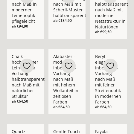
nach Maß in
nach Maß mit
halbtransparent
moderner
Scherli-Muster
nach Maß mit
Leinenoptik
halbtransparent
moderner
ab
€184,90
pflegeleicht
Netzstruktur in
ab
€94,90
Naturtönen
ab
€99,50
Mehr Details zu Chalk – hochwertiger Leinenoptik Vorhang ha
Mehr Details zu Alabaster – moderner In
Mehr Details zu Bery
Chalk –
Alabaster –
Beryl –
hochwertiger
moderner
eleganter
Leinenoptik
Inbetween-
Inbetween-
Vorhang
Vorhang
Vorhang
halbtransparent
nach Maß
nach Maß
nach Maß mit
mit hohem
mit feiner
natürlicher
Wollanteil in
Streifenoptik
Struktur
zeitlosen
in modernen
ab
€64,50
Farben
Farben
ab
€64,50
ab
€64,50
Mehr Details zu Quartz – moderner Inbetween-Vorhang nach 
Mehr Details zu Gentle Touch – moderner 
Mehr Details zu Fay
Quartz –
Gentle Touch
Fayola –