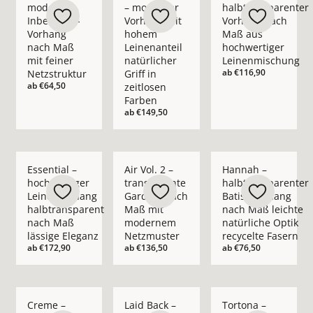
moderner
– moderner
halbtransparenter
Inbetween-
Vorhang mit
Vorhang nach
Vorhang
hohem
Maß aus
nach Maß
Leinenanteil
hochwertiger
mit feiner
natürlicher
Leinenmischung
ab
€116,90
Netzstruktur
Griff in
ab
€64,50
zeitlosen
Farben
ab
€149,50
Mehr Details zu Essential – hochwertiger Leinenvorhang halb
Mehr Details zu Air Vol. 2 – transpare
Mehr Details zu Hann
Essential –
Air Vol. 2 –
Hannah –
hochwertiger
transparente
halbtransparenter
Leinenvorhang
Gardine nach
Batist-Vorhang
halbtransparent
Maß mit
nach Maß leichte
nach Maß
modernem
natürliche Optik
lässige Eleganz
Netzmuster
recycelte Fasern
ab
€172,90
ab
€136,50
ab
€76,50
Mehr Details zu Creme – blickdichter moderner Vorhang nach
Mehr Details zu Laid Back – blickdichte
Mehr Details zu Tort
Creme –
Laid Back –
Tortona –