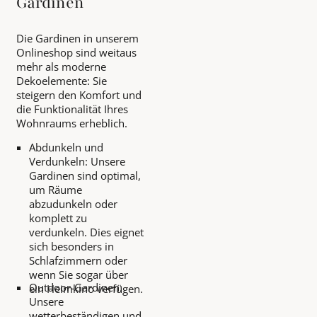
Gardinen
Die Gardinen in unserem
Onlineshop sind weitaus
mehr als moderne
Dekoelemente: Sie
steigern den Komfort und
die Funktionalität Ihres
Wohnraums erheblich.
Abdunkeln und
Verdunkeln: Unsere
Gardinen sind optimal,
um Räume
abzudunkeln oder
komplett zu
verdunkeln. Dies eignet
sich besonders in
Schlafzimmern oder
wenn Sie sogar über
Outdoor-Gardinen:
ein Heimkino verfügen.
Unsere
wetterbeständigen und