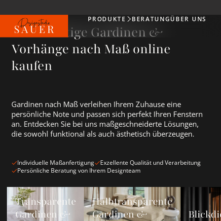
PRODUKTE
BERATUNG
ÜBER UNS
Produkte
Hochwertige Gardinen &
Vorhänge nach Maß online
kaufen
Gardinen nach Maß verleihen Ihrem Zuhause eine
persönliche Note und passen sich perfekt Ihren Fenstern
an. Entdecken Sie bei uns maßgeschneiderte Lösungen,
die sowohl funktional als auch ästhetisch überzeugen.
Individuelle Maßanfertigung
Exzellente Qualität und Verarbeitung
Persönliche Beratung von Ihrem Designteam
Transparente Gardinen &amp; Vorhänge ansehen
Halbtransparente Gardinen &amp; Vorh
Blickdichte
Transparente
Halbtransparente
Gardinen &
Gardinen &
Blickdi