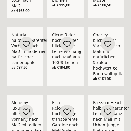
Look nach
Blumen
Muster
ab
€115,00
ab
€108,50
Maß
ab
€165,00
Mehr Details zu Naturia – halbtransparenter Vorhang nach M
Mehr Details zu Cloud Rider – hochwerti
Mehr Details zu Char
Naturia –
Cloud Rider –
Charley –
halbtransparenter
hochwertiger
blickdichter
Vorhang nach
blickdichter
Vorhang nach
Maß in moderner
Leinenvorhang
Maß mit
natürlicher
nach Maß aus
natürlicher
Leinenoptik
100 % Leinen
Struktur
ab
€87,50
ab
€194,90
hochwertige
Baumwolloptik
ab
€101,50
Mehr Details zu Alchemy – luxuriöser blickdichter Vorhan
Mehr Details zu Elsa Reloaded – hochwer
Mehr Details zu Blo
Alchemy –
Elsa
Blossom Heart –
luxuriöser
Reloaded –
halbtransparenter
blickdichter
hochwertige
Leinenvorhang
Vorhang nach
transparente
nach Maß mit
Maß mit edlem
Gardine nach
Urban-Jungle-
schimmerndem
Maß Voile in
Blattmuster