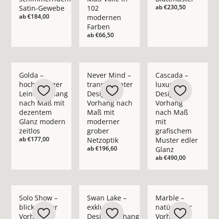
ab
€230,50
Satin-Gewebe
102
ab
€184,00
modernen
Farben
ab
€66,50
Mehr Details zu Golda – hochwertiger Leinenvorhang nach M
Mehr Details zu Never Mind – transpare
Mehr Details zu Casc
Golda –
Never Mind –
Cascada –
hochwertiger
transparenter
luxuriöser
Leinenvorhang
Design-
Design-
nach Maß mit
Vorhang nach
Vorhang
dezentem
Maß mit
nach Maß
Glanz modern
moderner
mit
zeitlos
grober
grafischem
ab
€177,00
Netzoptik
Muster edler
ab
€196,60
Glanz
ab
€490,00
Mehr Details zu Solo Show – blickdichter Vorhang nach Maß i
Mehr Details zu Swan Lake – exklusiver 
Mehr Details zu Marb
Solo Show –
Swan Lake –
Marble –
blickdichter
exklusiver
natürlicher
Vorhang
Design-Vorhang
Vorhang