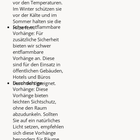
vor den Temperaturen.
Im Winter schützen sie
vor der Kälte und im
Sommer halten sie die
Schwer entflammbare
Hitze fern.
Vorhänge: Für
zusätzliche Sicherheit
bieten wir schwer
entflammbare
Vorhänge an. Diese
sind für den Einsatz in
öffentlichen Gebäuden,
Hotels und Büros
Durchsichtige
besonders geeignet.
Vorhänge: Diese
Vorhänge bieten
leichten Sichtschutz,
ohne den Raum
abzudunkeln. Sollten
Sie auf ein natürliches
Licht setzen, empfehlen
sich diese Vorhänge
besonders für Räume