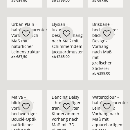
ab
€84,90
ab
€199,00
ab
€97,90
Mehr Details zu Urban Plain – halbtransparenter Vorhang nac
Mehr Details zu Elysian – luxuriöser D
Mehr Details zu Bris
Urban Plain –
Elysian –
Brisbane –
halbtransparenter
luxuriöser
hochwertiger
Vorhang nach
Design-Vorhang
blickdichter
Maß mit
nach Maß mit
Design-
natürlicher
schimmerndem
Vorhang
Leinenstruktur
Jacquardmuster
nach Maß
ab
€87,50
ab
€365,00
mit
grafischer
Stickerei
ab
€399,00
Mehr Details zu Malva – blickdichter Vorhang in hochwertige
Mehr Details zu Dancing Daisy – hochwe
Mehr Details zu Wate
Malva –
Dancing Daisy
Watercolour –
blickdichter
– hochwertiger
halbtransparenter
Vorhang in
transparenter
Leinenoptik
hochwertiger
Kinderzimmer-
Vorhang nach
Bouclé-Optik
Vorhang nach
Maß mit
natürlicher
Maß mit 3D-
aquarellartigem