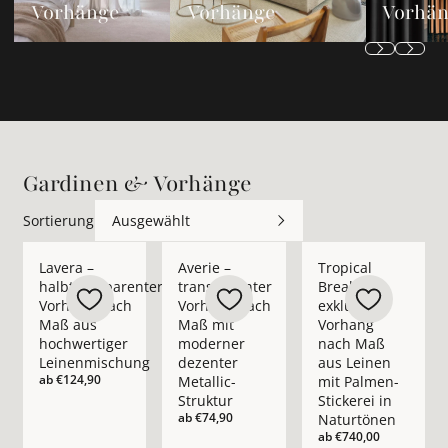
Vorhänge
Vorhänge
Vorhä
Gardinen & Vorhänge
Sortierung
Ausgewählt
Mehr Details zu Lavera – halbtransparenter Vorhang nach M
Mehr Details zu Averie – transparenter 
Mehr Details zu Trop
Lavera –
Averie –
Tropical
halbtransparenter
transparenter
Break –
Vorhang nach
Vorhang nach
exklusiver
Maß aus
Maß mit
Vorhang
hochwertiger
moderner
nach Maß
Leinenmischung
dezenter
aus Leinen
ab
€124,90
Metallic-
mit Palmen-
Struktur
Stickerei in
ab
€74,90
Naturtönen
ab
€740,00