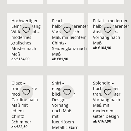
Mehr Details zu Hochwertiger Leinenvorhang Wide Appeal – 
Mehr Details zu Pearl – halbtransparent
Mehr Details zu Pet
Hochwertiger
Pearl –
Petali – moderner
Leinenvorhang
halbtransparenter
halbtransparenter
Wide Appeal –
Vorhang nach
Ausbrenner-
modernes
Maß mit leichtem
Vorhang nach
grafisches
Chintz-
Maß
ab
€104,90
Muster nach
Seidenglanz nach
Maß
Maß
ab
€154,00
ab
€81,90
Mehr Details zu Glaze – transparente moderne Gardine nach
Mehr Details zu Shiri – eleganter blickd
Mehr Details zu Spl
Glaze –
Shiri –
Splendid –
transparente
eleganter
hochwertiger
moderne
blickdichter
transparenter
Gardine nach
Design-
Vorhang nach
Maß mit
Vorhang
Maß mit
edlem
nach Maß
modernem
Chintz-
mit
Gitter-Design
ab
€167,90
Schimmer
luxuriösem
ab
€83,50
Metallic-Garn