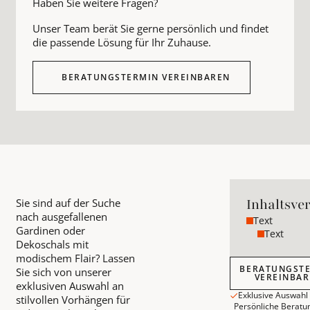
Haben Sie weitere Fragen?
Unser Team berät Sie gerne persönlich und findet
die passende Lösung für Ihr Zuhause.
BERATUNGSTERMIN VEREINBAREN
Inhaltsve
Sie sind auf der Suche
nach ausgefallenen
Text
Gardinen oder
Text
Dekoschals mit
modischem Flair? Lassen
Beratungstermin
BERATUNGST
Sie sich von unserer
VEREINBA
exklusiven Auswahl an
Exklusive Auswahl
stilvollen Vorhängen für
Persönliche Beratu