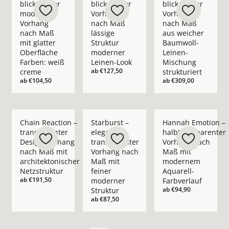
blickdichter
blickdichter
blickdichter
moderner
Vorhang
Vorhang
Vorhang
nach Maß
nach Maß
nach Maß
lässige
aus weicher
mit glatter
Struktur
Baumwoll-
Oberfläche
moderner
Leinen-
Farben: weiß
Leinen-Look
Mischung
ab
€127,50
creme
strukturiert
ab
€104,50
ab
€309,00
Mehr Details zu Chain Reaction – transparenter Design-Vorha
Mehr Details zu Starburst – eleganter t
Mehr Details zu Han
Chain Reaction –
Starburst –
Hannah Emotion –
transparenter
eleganter
halbtransparenter
Design-Vorhang
transparenter
Vorhang nach
nach Maß mit
Vorhang nach
Maß mit
architektonischer
Maß mit
modernem
Netzstruktur
feiner
Aquarell-
ab
€191,50
moderner
Farbverlauf
ab
€94,90
Struktur
ab
€87,50