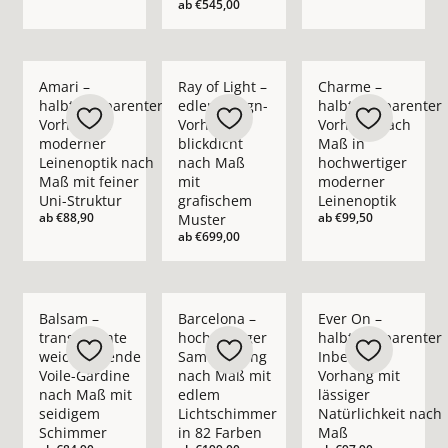
ab
€545,00
Mehr Details zu Amari – halbtransparenter Vorhang in moder
Mehr Details zu Ray of Light – edler Des
Mehr Details zu Cha
Amari –
Ray of Light –
Charme –
halbtransparenter
edler Design-
halbtransparenter
Vorhang in
Vorhang
Vorhang nach
moderner
blickdicht
Maß in
Leinenoptik nach
nach Maß
hochwertiger
Maß mit feiner
mit
moderner
Uni-Struktur
grafischem
Leinenoptik
ab
€88,90
ab
€99,50
Muster
ab
€699,00
Mehr Details zu Balsam – transparente weichfließende Voil
Mehr Details zu Barcelona – hochwertig
Mehr Details zu Ever
Balsam –
Barcelona –
Ever On –
transparente
hochwertiger
halbtransparenter
weichfließende
Samtvorhang
Inbetween
Voile-Gardine
nach Maß mit
Vorhang mit
nach Maß mit
edlem
lässiger
seidigem
Lichtschimmer
Natürlichkeit nach
Schimmer
in 82 Farben
Maß