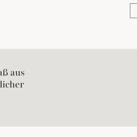
Au
aß aus
licher