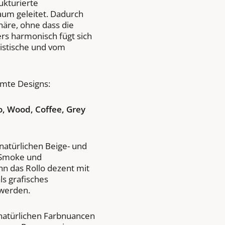
ukturierte
um geleitet. Dadurch
äre, ohne dass die
rs harmonisch fügt sich
istische und vom
mmte Designs:
o, Wood, Coffee, Grey
natürlichen Beige- und
 Smoke und
n das Rollo dezent mit
s grafisches
 werden.
atürlichen Farbnuancen