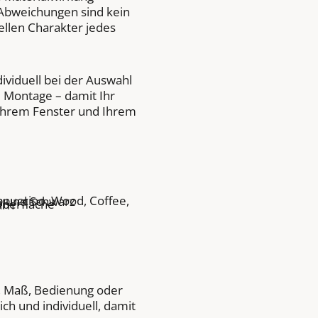
 Abweichungen sind kein
ellen Charakter jedes
dividuell bei der Auswahl
 Montage – damit Ihr
Ihrem Fenster und Ihrem
appuccino, Wood, Coffee,
u und Schwarz
Oberfläche
arn
g, Maß, Bedienung oder
ch und individuell, damit