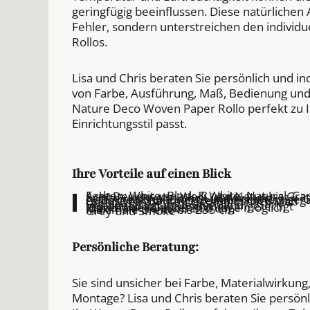
geringfügig beeinflussen. Diese natürlichen
Fehler, sondern unterstreichen den individu
Rollos.
Lisa und Chris beraten Sie persönlich und in
von Farbe, Ausführung, Maß, Bedienung und
Nature Deco Woven Paper Rollo perfekt zu 
Einrichtungsstil passt.
Ihre Vorteile auf einen Blick
Farben: White, Black & White, Natural, C
Acht Designs von Weiß und Natur bis Gra
Sanfte und wohnliche Lichtwirkung
Natürlich strukturierte und hochwertige 
Außergewöhnliches Gewebe aus Papierg
Exklusives Nature-Deco-Rollo nach Maß
Handgefertigt in Deutschland
Individuell auf Wunschmaß angefertigt
Wand- oder Deckenmontage möglich
Maximale Höhe bis 300 cm
Maximale Breite bis 235 cm
Grey und Smoke
Persönliche Beratung:
Sie sind unsicher bei Farbe, Materialwirkun
Montage? Lisa und Chris beraten Sie persönli