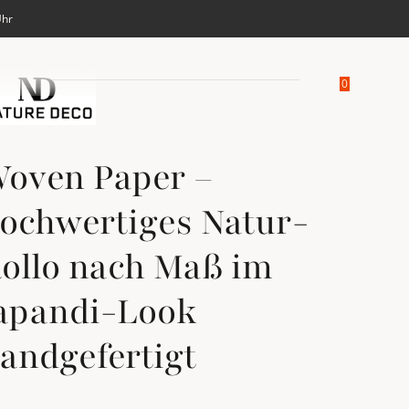
Uhr
Produkte suchen...
Merkliste anse
Zum Accoun
Suche öffnen
Suche öffnen
Warenkor
0
oven Paper –
ochwertiges Natur-
ollo nach Maß im
apandi-Look
andgefertigt