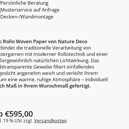
Persönliche Beratung
Musterservice auf Anfrage
Decken-/Wandmontage
s
Rollo Woven Paper von Nature Deco
rbindet die traditionelle Verarbeitung von
piergarnen mit moderner Rollotechnik und einer
ßergewöhnlich natürlichen Lichtwirkung. Das
lbtransparente Gewebe filtert einfallendes
geslicht angenehm weich und verleiht Ihrem
um eine warme, ruhige Atmosphäre – individuell
ch Maß in Ihrem Wunschmaß gefertigt
.
b
€595,00
l. 19 % USt zzgl.
Versandkosten