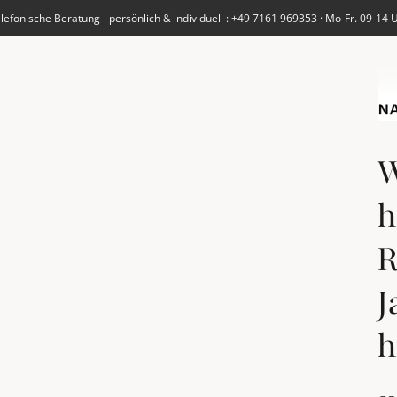
lefonische Beratung - persönlich & individuell : +49 7161 969353 · Mo-Fr. 09-14 
UNS
W
h
R
J
h