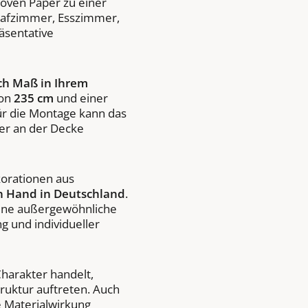
oven Paper zu einer
lafzimmer, Esszimmer,
äsentative
ch Maß in Ihrem
von
235 cm
und einer
ür die Montage kann das
er an der Decke
korationen aus
n Hand in Deutschland
.
eine außergewöhnliche
g und individueller
Charakter handelt,
ruktur auftreten. Auch
e Materialwirkung