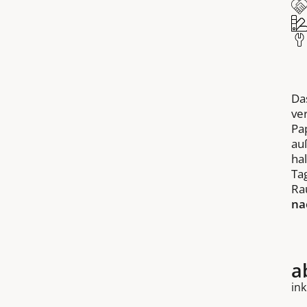
Da
ve
Pa
au
ha
Ta
Ra
na
a
ink