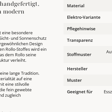
handgefertigt,
Material
h modern
Elektro-Variante
Pflegehinwise
t eine besondere
 Sicht- und Sonnenschutz
Transparenz
ergewöhnlichen Design
n Rollo-Stoffes wird ein
Au
Stoffmuster
as dem Rollo seine
ktur verleiht.
Hersteller
ine lange Tradition.
ialität auf eine
Muster
 eine stilvolle
 die fein gewebte
Geeignet für
Ess
und zugleich