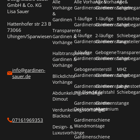
Alle
Alle Vorhang- &
Alle Vorhang- &
Alle
GmbH & Co. KG
Vorhänge
Gardinenschienen
Gardinenstangen
Schiebega
Lisa Sauer
&
1-läufige
1-läufige
Blickdichte
Gardinen
Hattenhofer str 23 B
Gardinenschienen
Gardinenstange
Schiebega
73066
Transparente
2-läufige
2-läufige
Schiebega
Uhingen/Sparwiesen
Gardinen &
Gardinenschienen
Gardinenstange
Raumteiler
Vorhänge
3-läufige
Gebogene
Transpare
Halbtransparente
Gardinenschienen
Gardinenstange
Schiebega
Gardinen &
Vorhänge
Gebogene
Interstil
MHZ
info@gardinen-
Gardinenschienen
Gardinenstange
Schiebega
Blickdichte
sauer.de
Vorhänge
Gardinenschienen
Gardinenstange
Jab Anstoe
mit Blende
Edelstahl
Schiebega
Abdunkelungsvorhänge
Dimout
Gardinenschiene
Gardinenstange
Deckenmontage
Aluminium
Verdunkelungsvorhänge
Blackout
Gardinenschiene
07161969353
Wandmontage
Design- &
Luxusvorhänge
Gardinenschiene