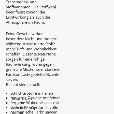
Transparenz- und
Stoffvarianten. Die Stoffwahl
beeinflusst sowohl die
Lichtwirkung als auch die
Atmosphäre im Raum.
Feine Gewebe wirken
besonders leicht und modern,
während strukturierte Stoffe
mehr Tiefe und Wohnlichkeit
schaffen. Dezente Naturtöne
sorgen für eine ruhige
Raumwirkung, wohingegen
grafische Muster oder stärkere
Farbkontraste gezielte Akzente
setzen.
Beliebt sind aktuell:
schlichte Stoffe in hellen
moderne Gewebe mit feiner
Naturfarben
elegante Wabenplissees mit
Struktur
dezente Muster für stilvolle
wohnlicher Optik
harmonische Farbnuancen
Akzente