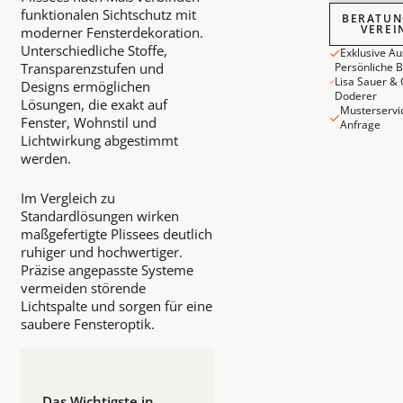
Beratungst
funktionalen Sichtschutz mit
BERATUN
VEREI
moderner Fensterdekoration.
Unterschiedliche Stoffe,
Exklusive A
Transparenzstufen und
Persönliche 
Lisa Sauer & 
Designs ermöglichen
Doderer
Lösungen, die exakt auf
Musterservi
Fenster, Wohnstil und
Anfrage
Lichtwirkung abgestimmt
werden.
Im Vergleich zu
Standardlösungen wirken
maßgefertigte Plissees deutlich
ruhiger und hochwertiger.
Präzise angepasste Systeme
vermeiden störende
Lichtspalte und sorgen für eine
saubere Fensteroptik.
Das Wichtigste in