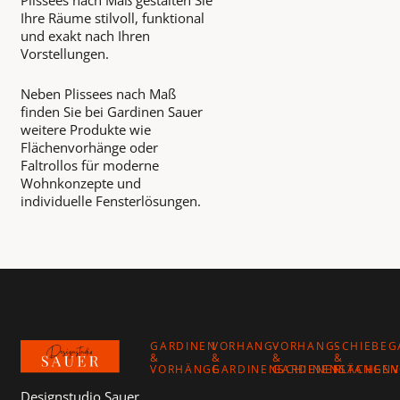
Plissees nach Maß gestalten Sie
Ihre Räume stilvoll, funktional
und exakt nach Ihren
Vorstellungen.
Neben Plissees nach Maß
finden Sie bei Gardinen Sauer
weitere Produkte wie
Flächenvorhänge oder
Faltrollos für moderne
Wohnkonzepte und
individuelle Fensterlösungen.
Footer
GARDINEN
VORHANG-
VORHANG-
SCHIEBEG
&
&
&
&
VORHÄNGE
GARDINENSCHIENEN
GARDINENSTANGEN
FLÄCHEN
Designstudio Sauer