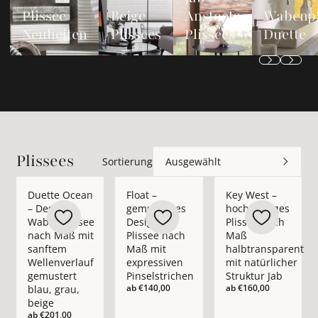
Plissee
Beige
Anstoetz
Wabenpl
Neuheiten
Plissees
Plissees
Duette
Plissees
Sortierung
Ausgewählt
Mehr Details zu Duette Ocean – Design-Wabenplissee nach Ma
Mehr Details zu Float – gemustertes Desi
Mehr Details zu Key 
Duette Ocean
Float –
Key West –
– Design-
gemustertes
hochwertiges
Wabenplissee
Design-
Plissee nach
nach Maß mit
Plissee nach
Maß
sanftem
Maß mit
halbtransparent
Wellenverlauf
expressiven
mit natürlicher
gemustert
Pinselstrichen
Struktur Jab
ab
€140,00
ab
€160,00
blau, grau,
beige
ab
€201,00