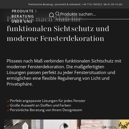
Telefonische Beratung - persönlich & individuell : +49 7161 969353 · Mo-Fr. 09-14 Uhr
PRODUKTE
Produkte
Produkte suchen...
BERATUNG
Plissees nach Maß für
Suche öffnen
Suche öffnen
ÜBER UNS
funktionalen Sichtschutz und
moderne Fensterdekoration
Plissees nach Maß verbinden funktionalen Sichtschutz mit
moderner Fensterdekoration. Die maßgefertigten
Lösungen passen perfekt zu jeder Fenstersituation und
ermöglichen eine flexible Regulierung von Licht und
Privatsphäre.
Perfekt angepasste Lösungen für jedes Fenster
Große Auswahl an Stoffen und Farben
Persönliche Beratung von Ihrem Designteam
Plissee Neuheiten ansehen
Beige Plissees ansehen
Jab Anstoetz Plissees ansehen
Wabenplissee
Jab