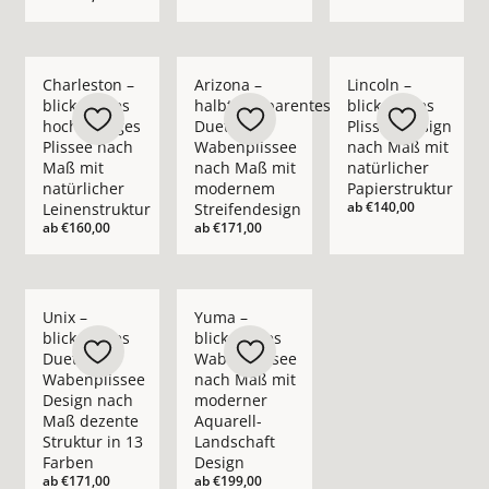
Mehr Details zu Charleston – blickdichtes hochwertiges Pliss
Mehr Details zu Arizona – halbtranspar
Mehr Details zu Linco
Charleston –
Arizona –
Lincoln –
blickdichtes
halbtransparentes
blickdichtes
hochwertiges
Duette®
Plissee Design
Plissee nach
Wabenplissee
nach Maß mit
Maß mit
nach Maß mit
natürlicher
natürlicher
modernem
Papierstruktur
ab
€140,00
Leinenstruktur
Streifendesign
ab
€160,00
ab
€171,00
Mehr Details zu Unix – blickdichtes Duette® Wabenplissee D
Mehr Details zu Yuma – blickdichtes Wa
Unix –
Yuma –
blickdichtes
blickdichtes
Duette®
Wabenplissee
Wabenplissee
nach Maß mit
Design nach
moderner
Maß dezente
Aquarell-
Struktur in 13
Landschaft
Farben
Design
ab
€171,00
ab
€199,00