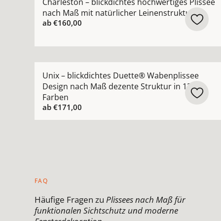
Charleston – blickdichtes hochwertiges Plissee
nach Maß mit natürlicher Leinenstruktur
ab
€160,00
Mehr Details zu Unix – blickdichtes Duette® Wa
Unix – blickdichtes Duette® Wabenplissee
Design nach Maß dezente Struktur in 13
Farben
ab
€171,00
FAQ
Häufige Fragen zu
Plissees nach Maß für
funktionalen Sichtschutz und moderne