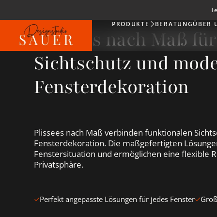
Te
PRODUKTE
BERATUNG
ÜBER 
Produkte
Plissees nach Maß für
Sichtschutz und mod
Fensterdekoration
Plissees nach Maß verbinden funktionalen Sicht
Fensterdekoration. Die maßgefertigten Lösungen
Fenstersituation und ermöglichen eine flexible R
Privatsphäre.
Perfekt angepasste Lösungen für jedes Fenster
Groß