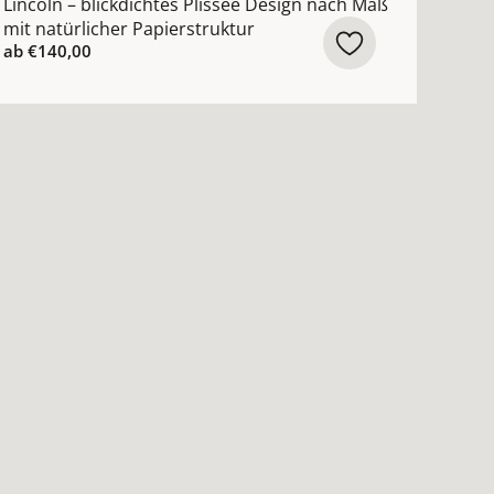
Lincoln – blickdichtes Plissee Design nach Maß
mit natürlicher Papierstruktur
ab
€140,00
n ansehen
ach Maß mit moderner Aquarell-Landschaft Design ansehe