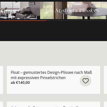
ees ansehen
Jab Anstoetz Plissees ansehen
Plissees
Jab Anstoetz Plissees
issee nach Maß mit sanftem Wellenverlauf gemustert blau
Mehr Details zu Float – gemustertes Design-Plissee n
M
Float – gemustertes Design-Plissee nach Maß
mit expressiven Pinselstrichen
ab
€140,00
ertiges Plissee nach Maß mit natürlicher Leinenstruktur 
Mehr Details zu Arizona – halbtransparentes Duett
M