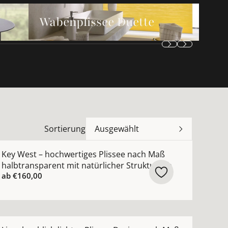
Wabenplissee Duette ansehen
Wabenplissee Duette
Sortierung
Ausgewählt
, grau, beige ansehen
ach Maß mit expressiven Pinselstrichen ansehen
ehr Details zu Key West – hochwertiges Plissee nach Maß 
Key West – hochwertiges Plissee nach Maß
halbtransparent mit natürlicher Struktur Jab
ab
€160,00
ansehen
e® Wabenplissee nach Maß mit modernem Streifendesign 
ehr Details zu Lincoln – blickdichtes Plissee Design nach