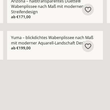
Arizona – halbtransparentes Duette®
Wabenplissee nach Maß mit modernem
Streifendesign
ab
€171,00
benplissee Design nach Maß dezente Struktur in 13 Farbe
Mehr Details zu Yuma – blickdichtes Wabenplissee n
Yuma – blickdichtes Wabenplissee nach Maß
mit moderner Aquarell-Landschaft Design
ab
€199,00