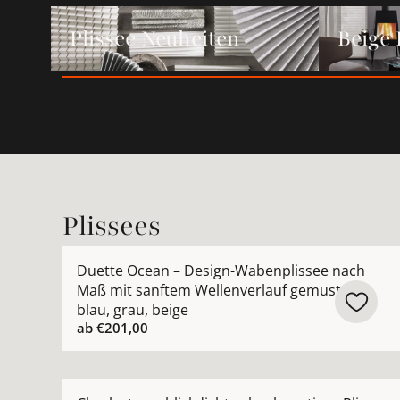
Plissee Neuheiten ansehen
Beige Pliss
Plissee Neuheiten
Beige 
Plissees
Mehr Details zu Duette Ocean – Design-Wabenpl
Duette Ocean – Design-Wabenplissee nach
Maß mit sanftem Wellenverlauf gemustert
blau, grau, beige
ab
€201,00
Mehr Details zu Charleston – blickdichtes hochw