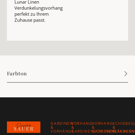
Lunar Linen
Verdunkelungsvorhang
perfekt zu Ihrem
Zuhause passt.
Farbton
Footer
GARDINEN
VORHANG-
VORHANG-
SCHIEBEG
&
&
&
&
VORHÄNGE
GARDINENSCHIENEN
GARDINENSTANGEN
FLÄCHEN