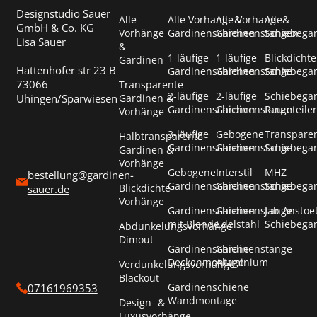
Designstudio Sauer
Alle
Alle Vorhang- &
Alle Vorhang- &
Alle
GmbH & Co. KG
Vorhänge
Gardinenschienen
Gardinenstangen
Schiebega
Lisa Sauer
&
1-läufige
1-läufige
Blickdichte
Gardinen
Hattenhofer str 23 B
Gardinenschienen
Gardinenstange
Schiebega
73066
Transparente
2-läufige
2-läufige
Schiebega
Uhingen/Sparwiesen
Gardinen &
Gardinenschienen
Gardinenstange
Raumteiler
Vorhänge
3-läufige
Gebogene
Transpare
Halbtransparente
Gardinenschienen
Gardinenstange
Schiebega
Gardinen &
Vorhänge
Gebogene
Interstil
MHZ
bestellung@gardinen-
Gardinenschienen
Gardinenstange
Schiebega
Blickdichte
sauer.de
Vorhänge
Gardinenschienen
Gardinenstange
Jab Anstoe
mit Blende
Edelstahl
Schiebega
Abdunkelungsvorhänge
Dimout
Gardinenschiene
Gardinenstange
Deckenmontage
Aluminium
Verdunkelungsvorhänge
Blackout
Gardinenschiene
07161969353
Wandmontage
Design- &
Luxusvorhänge