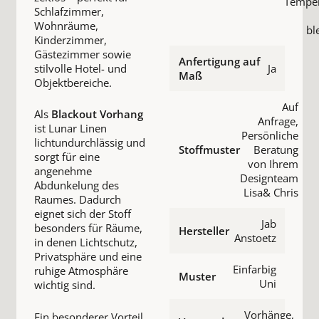
Temper
Schlafzimmer,
Wohnräume,
bl
Kinderzimmer,
Gästezimmer sowie
Anfertigung auf
stilvolle Hotel- und
Ja
Maß
Objektbereiche.
Auf
Als
Blackout Vorhang
Anfrage,
ist Lunar Linen
Persönliche
lichtundurchlässig und
Stoffmuster
Beratung
sorgt für eine
von Ihrem
angenehme
Designteam
Abdunkelung des
Lisa& Chris
Raumes. Dadurch
eignet sich der Stoff
Jab
besonders für Räume,
Hersteller
Anstoetz
in denen Lichtschutz,
Privatsphäre und eine
Einfarbig
ruhige Atmosphäre
Muster
Uni
wichtig sind.
Vorhänge,
Ein besonderer Vorteil