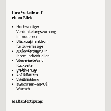
Ihre Vorteile auf
einen Blick
Hochwertiger
Verdunkelungsvorhang
in moderner
Blackout-Funktion
Leinenoptik
für zuverlässige
Maßanfertigung in
Abdunkelung
Ihrem individuellen
Vorderseite und
Wunschmaß
Rückseite
Stoff von JAB
gleichfarbig
In 26 Farben
ANSTOETZ
Verschiedene
erhältlich
Musterservice auf
Bandarten wählbar
Wunsch
Maßanfertigung: