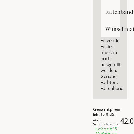
Faltenband
Faltenband
Wunschma
Wunschmaß
Folgende
Felder
müsson
noch
ausgefüllt
werden:
Genauer
Farbton,
Faltenband
Gesamtpreis
inkl. 19 % USt
42,0
zzgl.
Versandkosten
Lieferzeit: 15-
20 Werktage