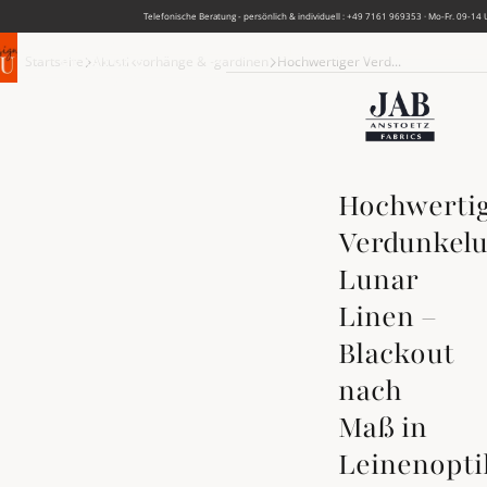
Telefonische Beratung - persönlich & individuell : +49 7161 969353 · Mo-Fr. 09-14 
PRODUKTE
Produkte
Produkte suchen...
BERATUNG
Startseite
Akustikvorhänge & -gardinen
Hochwertiger Verd...
Suche öffnen
Suche öffnen
ÜBER UNS
Hochwerti
Verdunkel
Lunar
Linen –
Blackout
nach
Maß in
Leinenopti