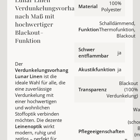
Lunar Linen
100%
Material
Verdunkelungsvorhang
Polyester
nach Maß mit
Schalldämmend,
hochwertiger
Funktion
Thermofunktion,
Blackout-
Blackout
Funktion
Schwer
ja
entflammbar
Der
Akustikfunktion
ja
Verdunkelungsvorhang
Lunar Linen
ist die
ideale Wahl für alle, die
Blackout
eine zuverlässige
Transparenz
(100%
Verdunkelung mit
Verdunkelung)
einer hochwertigen
und wohnlichen
Wa
Stoffoptik verbinden
möchten. Die dezente
(scho
Leinenoptik
wirkt
B
Pflegeeigenschaften
modern, ruhig und
(m
zeitlos – perfekt für