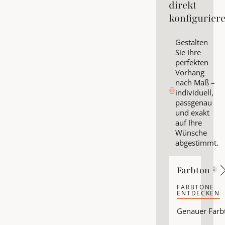
direkt
konfigurier
Gestalten
Sie Ihre
perfekten
Vorhang
nach Maß –
individuell,
passgenau
und exakt
auf Ihre
Wünsche
abgestimmt.
Farbton
Farbton
FARBTÖNE
ENTDECKEN
Farbtöne ent
Genauer Farb