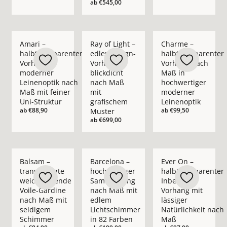
ab
€545,00
Mehr Details zu Amari – halbtransparenter Vorhang in moder
Mehr Details zu Ray of Light – edler Des
Mehr Details zu Cha
Amari –
Ray of Light –
Charme –
halbtransparenter
edler Design-
halbtransparenter
Vorhang in
Vorhang
Vorhang nach
moderner
blickdicht
Maß in
Leinenoptik nach
nach Maß
hochwertiger
Maß mit feiner
mit
moderner
Uni-Struktur
grafischem
Leinenoptik
ab
€88,90
ab
€99,50
Muster
ab
€699,00
Mehr Details zu Balsam – transparente weichfließende Voil
Mehr Details zu Barcelona – hochwertig
Mehr Details zu Ever
Balsam –
Barcelona –
Ever On –
transparente
hochwertiger
halbtransparenter
weichfließende
Samtvorhang
Inbetween
Voile-Gardine
nach Maß mit
Vorhang mit
nach Maß mit
edlem
lässiger
seidigem
Lichtschimmer
Natürlichkeit nach
Schimmer
in 82 Farben
Maß