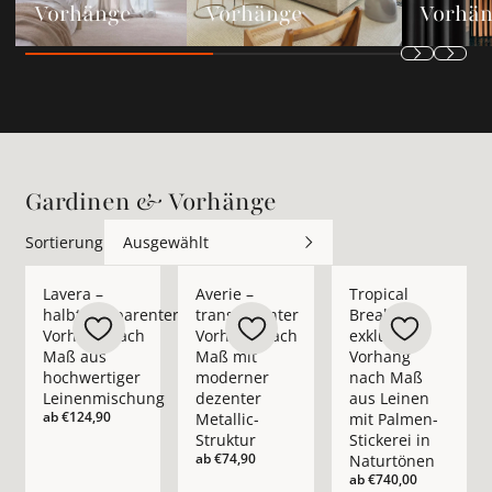
Vorhänge
Vorhänge
Vorhä
Gardinen & Vorhänge
Sortierung
Ausgewählt
Mehr Details zu Lavera – halbtransparenter Vorhang nach M
Mehr Details zu Averie – transparenter 
Mehr Details zu Trop
Lavera –
Averie –
Tropical
halbtransparenter
transparenter
Break –
Vorhang nach
Vorhang nach
exklusiver
Maß aus
Maß mit
Vorhang
hochwertiger
moderner
nach Maß
Leinenmischung
dezenter
aus Leinen
ab
€124,90
Metallic-
mit Palmen-
Struktur
Stickerei in
ab
€74,90
Naturtönen
ab
€740,00