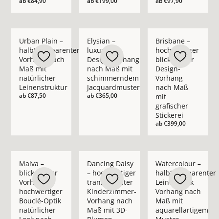
ab
€84,90
ab
€199,00
ab
€97,90
Mehr Details zu Urban Plain – halbtransparenter Vorhang nac
Mehr Details zu Elysian – luxuriöser D
Mehr Details zu Bris
Urban Plain –
Elysian –
Brisbane –
halbtransparenter
luxuriöser
hochwertiger
Vorhang nach
Design-Vorhang
blickdichter
Maß mit
nach Maß mit
Design-
natürlicher
schimmerndem
Vorhang
Leinenstruktur
Jacquardmuster
nach Maß
ab
€87,50
ab
€365,00
mit
grafischer
Stickerei
ab
€399,00
Mehr Details zu Malva – blickdichter Vorhang in hochwertige
Mehr Details zu Dancing Daisy – hochwe
Mehr Details zu Wate
Malva –
Dancing Daisy
Watercolour –
blickdichter
– hochwertiger
halbtransparenter
Vorhang in
transparenter
Leinenoptik
hochwertiger
Kinderzimmer-
Vorhang nach
Bouclé-Optik
Vorhang nach
Maß mit
natürlicher
Maß mit 3D-
aquarellartigem