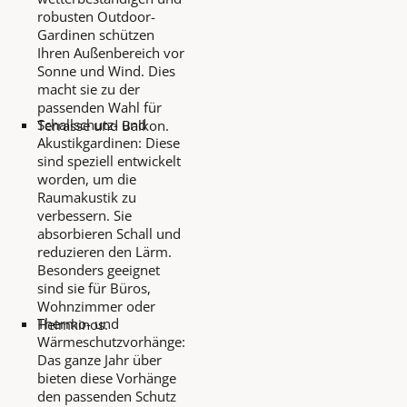
robusten Outdoor-
Gardinen schützen
Ihren Außenbereich vor
Sonne und Wind. Dies
macht sie zu der
passenden Wahl für
Schallschutz- und
Terrasse und Balkon.
Akustikgardinen: Diese
sind speziell entwickelt
worden, um die
Raumakustik zu
verbessern. Sie
absorbieren Schall und
reduzieren den Lärm.
Besonders geeignet
sind sie für Büros,
Wohnzimmer oder
Thermo- und
Heimkinos.
Wärmeschutzvorhänge:
Das ganze Jahr über
bieten diese Vorhänge
den passenden Schutz