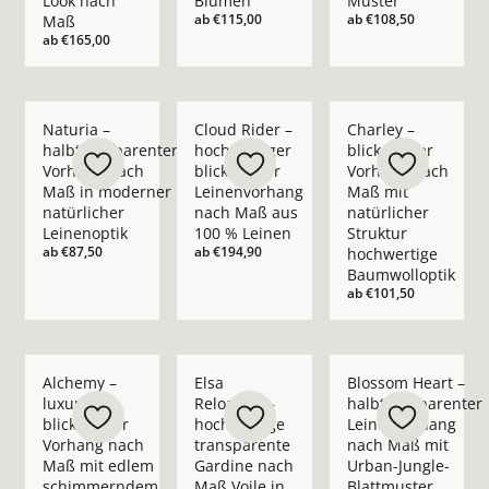
Look nach
Blumen
Muster
ab
€115,00
ab
€108,50
Maß
ab
€165,00
Mehr Details zu Naturia – halbtransparenter Vorhang nach M
Mehr Details zu Cloud Rider – hochwerti
Mehr Details zu Char
Naturia –
Cloud Rider –
Charley –
halbtransparenter
hochwertiger
blickdichter
Vorhang nach
blickdichter
Vorhang nach
Maß in moderner
Leinenvorhang
Maß mit
natürlicher
nach Maß aus
natürlicher
Leinenoptik
100 % Leinen
Struktur
ab
€87,50
ab
€194,90
hochwertige
Baumwolloptik
ab
€101,50
Mehr Details zu Alchemy – luxuriöser blickdichter Vorhan
Mehr Details zu Elsa Reloaded – hochwer
Mehr Details zu Blo
Alchemy –
Elsa
Blossom Heart –
luxuriöser
Reloaded –
halbtransparenter
blickdichter
hochwertige
Leinenvorhang
Vorhang nach
transparente
nach Maß mit
Maß mit edlem
Gardine nach
Urban-Jungle-
schimmerndem
Maß Voile in
Blattmuster