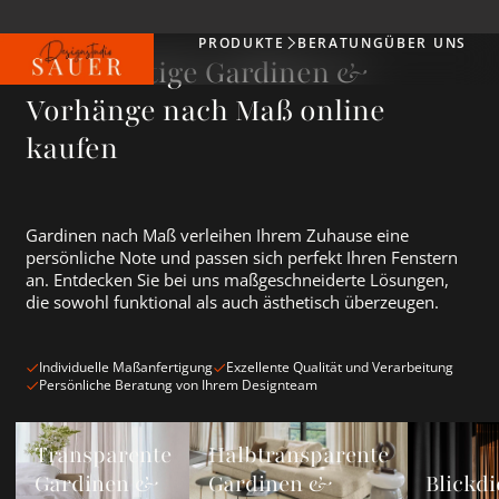
PRODUKTE
BERATUNG
ÜBER UNS
Produkte
Hochwertige Gardinen &
Vorhänge nach Maß online
kaufen
Gardinen nach Maß verleihen Ihrem Zuhause eine
persönliche Note und passen sich perfekt Ihren Fenstern
an. Entdecken Sie bei uns maßgeschneiderte Lösungen,
die sowohl funktional als auch ästhetisch überzeugen.
Individuelle Maßanfertigung
Exzellente Qualität und Verarbeitung
Persönliche Beratung von Ihrem Designteam
Transparente Gardinen &amp; Vorhänge ansehen
Halbtransparente Gardinen &amp; Vorh
Blickdichte
Transparente
Halbtransparente
Gardinen &
Gardinen &
Blickdi