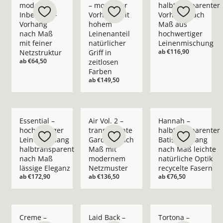
moderner
– moderner
halbtransparenter
Inbetween-
Vorhang mit
Vorhang nach
Vorhang
hohem
Maß aus
nach Maß
Leinenanteil
hochwertiger
mit feiner
natürlicher
Leinenmischung
ab
€116,90
Netzstruktur
Griff in
ab
€64,50
zeitlosen
Farben
ab
€149,50
Mehr Details zu Essential – hochwertiger Leinenvorhang halb
Mehr Details zu Air Vol. 2 – transpare
Mehr Details zu Hann
Essential –
Air Vol. 2 –
Hannah –
hochwertiger
transparente
halbtransparenter
Leinenvorhang
Gardine nach
Batist-Vorhang
halbtransparent
Maß mit
nach Maß leichte
nach Maß
modernem
natürliche Optik
lässige Eleganz
Netzmuster
recycelte Fasern
ab
€172,90
ab
€136,50
ab
€76,50
Mehr Details zu Creme – blickdichter moderner Vorhang nach
Mehr Details zu Laid Back – blickdichte
Mehr Details zu Tort
Creme –
Laid Back –
Tortona –