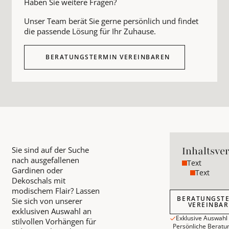
Haben Sie weitere Fragen?
Unser Team berät Sie gerne persönlich und findet
die passende Lösung für Ihr Zuhause.
BERATUNGSTERMIN VEREINBAREN
Inhaltsve
Sie sind auf der Suche
nach ausgefallenen
Text
Gardinen oder
Text
Dekoschals mit
modischem Flair? Lassen
Beratungstermin
BERATUNGST
Sie sich von unserer
VEREINBA
exklusiven Auswahl an
Exklusive Auswahl
stilvollen Vorhängen für
Persönliche Beratu