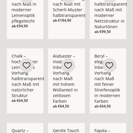
nach Maß in
nach Maß mit
halbtransparent
moderner
Scherli-Muster
nach Maß mit
Leinenoptik
halbtransparent
moderner
ab
€184,90
pflegeleicht
Netzstruktur in
ab
€94,90
Naturtönen
ab
€99,50
Mehr Details zu Chalk – hochwertiger Leinenoptik Vorhang ha
Mehr Details zu Alabaster – moderner In
Mehr Details zu Bery
Chalk –
Alabaster –
Beryl –
hochwertiger
moderner
eleganter
Leinenoptik
Inbetween-
Inbetween-
Vorhang
Vorhang
Vorhang
halbtransparent
nach Maß
nach Maß
nach Maß mit
mit hohem
mit feiner
natürlicher
Wollanteil in
Streifenoptik
Struktur
zeitlosen
in modernen
ab
€64,50
Farben
Farben
ab
€64,50
ab
€64,50
Mehr Details zu Quartz – moderner Inbetween-Vorhang nach 
Mehr Details zu Gentle Touch – moderner 
Mehr Details zu Fay
Quartz –
Gentle Touch
Fayola –