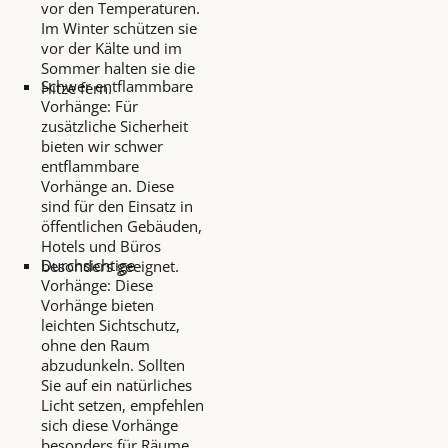
vor den Temperaturen.
Im Winter schützen sie
vor der Kälte und im
Sommer halten sie die
Schwer entflammbare
Hitze fern.
Vorhänge: Für
zusätzliche Sicherheit
bieten wir schwer
entflammbare
Vorhänge an. Diese
sind für den Einsatz in
öffentlichen Gebäuden,
Hotels und Büros
Durchsichtige
besonders geeignet.
Vorhänge: Diese
Vorhänge bieten
leichten Sichtschutz,
ohne den Raum
abzudunkeln. Sollten
Sie auf ein natürliches
Licht setzen, empfehlen
sich diese Vorhänge
besonders für Räume