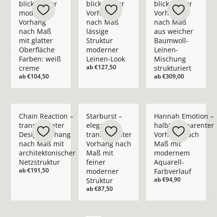
blickdichter
blickdichter
blickdichter
moderner
Vorhang
Vorhang
Vorhang
nach Maß
nach Maß
nach Maß
lässige
aus weicher
mit glatter
Struktur
Baumwoll-
Oberfläche
moderner
Leinen-
Farben: weiß
Leinen-Look
Mischung
ab
€127,50
creme
strukturiert
ab
€104,50
ab
€309,00
Mehr Details zu Chain Reaction – transparenter Design-Vorha
Mehr Details zu Starburst – eleganter t
Mehr Details zu Han
Chain Reaction –
Starburst –
Hannah Emotion –
transparenter
eleganter
halbtransparenter
Design-Vorhang
transparenter
Vorhang nach
nach Maß mit
Vorhang nach
Maß mit
architektonischer
Maß mit
modernem
Netzstruktur
feiner
Aquarell-
ab
€191,50
moderner
Farbverlauf
ab
€94,90
Struktur
ab
€87,50