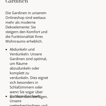
Gardinen
Die Gardinen in unserem
Onlineshop sind weitaus
mehr als moderne
Dekoelemente: Sie
steigern den Komfort und
die Funktionalität Ihres
Wohnraums erheblich.
Abdunkeln und
Verdunkeln: Unsere
Gardinen sind optimal,
um Räume
abzudunkeln oder
komplett zu
verdunkeln. Dies eignet
sich besonders in
Schlafzimmern oder
wenn Sie sogar über
Outdoor-Gardinen:
ein Heimkino verfügen.
Unsere
wetterbeständigen und