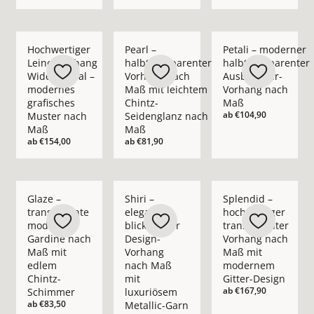
Mehr Details zu Hochwertiger Leinenvorhang Wide Appeal – 
Mehr Details zu Pearl – halbtransparent
Mehr Details zu Pet
Hochwertiger
Pearl –
Petali – moderner
Leinenvorhang
halbtransparenter
halbtransparenter
Wide Appeal –
Vorhang nach
Ausbrenner-
modernes
Maß mit leichtem
Vorhang nach
grafisches
Chintz-
Maß
ab
€104,90
Muster nach
Seidenglanz nach
Maß
Maß
ab
€154,00
ab
€81,90
Mehr Details zu Glaze – transparente moderne Gardine nach
Mehr Details zu Shiri – eleganter blickd
Mehr Details zu Spl
Glaze –
Shiri –
Splendid –
transparente
eleganter
hochwertiger
moderne
blickdichter
transparenter
Gardine nach
Design-
Vorhang nach
Maß mit
Vorhang
Maß mit
edlem
nach Maß
modernem
Chintz-
mit
Gitter-Design
ab
€167,90
Schimmer
luxuriösem
ab
€83,50
Metallic-Garn