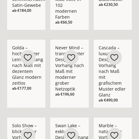
ab
€230,50
Satin-Gewebe
102
ab
€184,00
modernen
Farben
ab
€66,50
Mehr Details zu Golda – hochwertiger Leinenvorhang nach M
Mehr Details zu Never Mind – transpare
Mehr Details zu Casc
Golda –
Never Mind –
Cascada –
hochwertiger
transparenter
luxuriöser
Leinenvorhang
Design-
Design-
nach Maß mit
Vorhang nach
Vorhang
dezentem
Maß mit
nach Maß
Glanz modern
moderner
mit
zeitlos
grober
grafischem
ab
€177,00
Netzoptik
Muster edler
ab
€196,60
Glanz
ab
€490,00
Mehr Details zu Solo Show – blickdichter Vorhang nach Maß i
Mehr Details zu Swan Lake – exklusiver 
Mehr Details zu Marb
Solo Show –
Swan Lake –
Marble –
blickdichter
exklusiver
natürlicher
Vorhang
Design-Vorhang
Vorhang