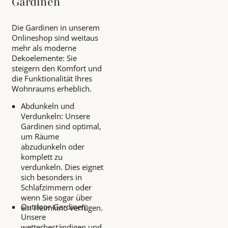
Gardinen
Die Gardinen in unserem
Onlineshop sind weitaus
mehr als moderne
Dekoelemente: Sie
steigern den Komfort und
die Funktionalität Ihres
Wohnraums erheblich.
Abdunkeln und
Verdunkeln: Unsere
Gardinen sind optimal,
um Räume
abzudunkeln oder
komplett zu
verdunkeln. Dies eignet
sich besonders in
Schlafzimmern oder
wenn Sie sogar über
Outdoor-Gardinen:
ein Heimkino verfügen.
Unsere
wetterbeständigen und