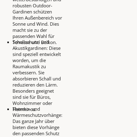
robusten Outdoor-
Gardinen schützen
Ihren Außenbereich vor
Sonne und Wind. Dies
macht sie zu der
passenden Wahl für
Schallschutz- und
Terrasse und Balkon.
Akustikgardinen: Diese
sind speziell entwickelt
worden, um die
Raumakustik zu
verbessern. Sie
absorbieren Schall und
reduzieren den Lärm.
Besonders geeignet
sind sie für Büros,
Wohnzimmer oder
Thermo- und
Heimkinos.
Wärmeschutzvorhänge:
Das ganze Jahr über
bieten diese Vorhänge
den passenden Schutz