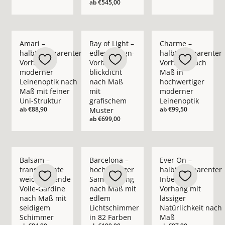
ab
€545,00
Mehr Details zu Amari – halbtransparenter Vorhang in moder
Mehr Details zu Ray of Light – edler Des
Mehr Details zu Cha
Amari –
Ray of Light –
Charme –
halbtransparenter
edler Design-
halbtransparenter
Vorhang in
Vorhang
Vorhang nach
moderner
blickdicht
Maß in
Leinenoptik nach
nach Maß
hochwertiger
Maß mit feiner
mit
moderner
Uni-Struktur
grafischem
Leinenoptik
ab
€88,90
ab
€99,50
Muster
ab
€699,00
Mehr Details zu Balsam – transparente weichfließende Voil
Mehr Details zu Barcelona – hochwertig
Mehr Details zu Ever
Balsam –
Barcelona –
Ever On –
transparente
hochwertiger
halbtransparenter
weichfließende
Samtvorhang
Inbetween
Voile-Gardine
nach Maß mit
Vorhang mit
nach Maß mit
edlem
lässiger
seidigem
Lichtschimmer
Natürlichkeit nach
Schimmer
in 82 Farben
Maß