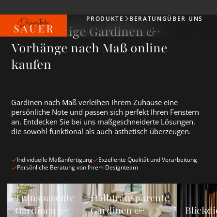
PRODUKTE
BERATUNG
ÜBER UNS
Produkte
Hochwertige Gardinen &
Vorhänge nach Maß online
kaufen
Gardinen nach Maß verleihen Ihrem Zuhause eine
persönliche Note und passen sich perfekt Ihren Fenstern
an. Entdecken Sie bei uns maßgeschneiderte Lösungen,
die sowohl funktional als auch ästhetisch überzeugen.
Individuelle Maßanfertigung
Exzellente Qualität und Verarbeitung
Persönliche Beratung von Ihrem Designteam
Transparente Gardinen &amp; Vorhänge ansehen
Halbtransparente Gardinen &amp; Vorh
Blickdichte
Transparente
Halbtransparente
Gardinen &
Gardinen &
Blickdi