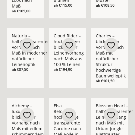
Look nach
Blumen
Muster
ab
€115,00
ab
€108,50
Maß
ab
€165,00
Mehr Details zu Naturia – halbtransparenter Vorhang nach M
Mehr Details zu Cloud Rider – hochwerti
Mehr Details zu Char
Naturia –
Cloud Rider –
Charley –
halbtransparenter
hochwertiger
blickdichter
Vorhang nach
blickdichter
Vorhang nach
Maß in moderner
Leinenvorhang
Maß mit
natürlicher
nach Maß aus
natürlicher
Leinenoptik
100 % Leinen
Struktur
ab
€87,50
ab
€194,90
hochwertige
Baumwolloptik
ab
€101,50
Mehr Details zu Alchemy – luxuriöser blickdichter Vorhan
Mehr Details zu Elsa Reloaded – hochwer
Mehr Details zu Blo
Alchemy –
Elsa
Blossom Heart –
luxuriöser
Reloaded –
halbtransparenter
blickdichter
hochwertige
Leinenvorhang
Vorhang nach
transparente
nach Maß mit
Maß mit edlem
Gardine nach
Urban-Jungle-
schimmerndem
Maß Voile in
Blattmuster