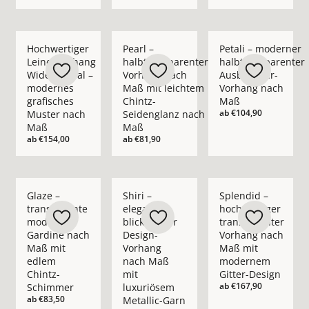
Mehr Details zu Hochwertiger Leinenvorhang Wide Appeal – 
Mehr Details zu Pearl – halbtransparent
Mehr Details zu Pet
Hochwertiger
Pearl –
Petali – moderner
Leinenvorhang
halbtransparenter
halbtransparenter
Wide Appeal –
Vorhang nach
Ausbrenner-
modernes
Maß mit leichtem
Vorhang nach
grafisches
Chintz-
Maß
ab
€104,90
Muster nach
Seidenglanz nach
Maß
Maß
ab
€154,00
ab
€81,90
Mehr Details zu Glaze – transparente moderne Gardine nach
Mehr Details zu Shiri – eleganter blickd
Mehr Details zu Spl
Glaze –
Shiri –
Splendid –
transparente
eleganter
hochwertiger
moderne
blickdichter
transparenter
Gardine nach
Design-
Vorhang nach
Maß mit
Vorhang
Maß mit
edlem
nach Maß
modernem
Chintz-
mit
Gitter-Design
ab
€167,90
Schimmer
luxuriösem
ab
€83,50
Metallic-Garn