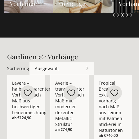
Vorhänge
Vorhänge
Vorhä
Gardinen & Vorhänge
Sortierung
Ausgewählt
Mehr Details zu Lavera – halbtransparenter Vorhang nach M
Mehr Details zu Averie – transparenter 
Mehr Details zu Trop
Lavera –
Averie –
Tropical
halbtransparenter
transparenter
Break –
Vorhang nach
Vorhang nach
exklusiver
Maß aus
Maß mit
Vorhang
hochwertiger
moderner
nach Maß
Leinenmischung
dezenter
aus Leinen
ab
€124,90
Metallic-
mit Palmen-
Struktur
Stickerei in
ab
€74,90
Naturtönen
ab
€740,00