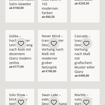
ab
€230,50
Satin-Gewebe
102
ab
€184,00
modernen
Farben
ab
€66,50
Mehr Details zu Golda – hochwertiger Leinenvorhang nach M
Mehr Details zu Never Mind – transpare
Mehr Details zu Casc
Golda –
Never Mind –
Cascada –
hochwertiger
transparenter
luxuriöser
Leinenvorhang
Design-
Design-
nach Maß mit
Vorhang nach
Vorhang
dezentem
Maß mit
nach Maß
Glanz modern
moderner
mit
zeitlos
grober
grafischem
ab
€177,00
Netzoptik
Muster edler
ab
€196,60
Glanz
ab
€490,00
Mehr Details zu Solo Show – blickdichter Vorhang nach Maß i
Mehr Details zu Swan Lake – exklusiver 
Mehr Details zu Marb
Solo Show –
Swan Lake –
Marble –
blickdichter
exklusiver
natürlicher
Vorhang
Design-Vorhang
Vorhang