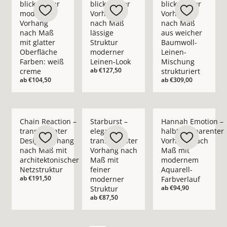
blickdichter
blickdichter
blickdichter
moderner
Vorhang
Vorhang
Vorhang
nach Maß
nach Maß
nach Maß
lässige
aus weicher
mit glatter
Struktur
Baumwoll-
Oberfläche
moderner
Leinen-
Farben: weiß
Leinen-Look
Mischung
ab
€127,50
creme
strukturiert
ab
€104,50
ab
€309,00
Mehr Details zu Chain Reaction – transparenter Design-Vorha
Mehr Details zu Starburst – eleganter t
Mehr Details zu Han
Chain Reaction –
Starburst –
Hannah Emotion –
transparenter
eleganter
halbtransparenter
Design-Vorhang
transparenter
Vorhang nach
nach Maß mit
Vorhang nach
Maß mit
architektonischer
Maß mit
modernem
Netzstruktur
feiner
Aquarell-
ab
€191,50
moderner
Farbverlauf
ab
€94,90
Struktur
ab
€87,50