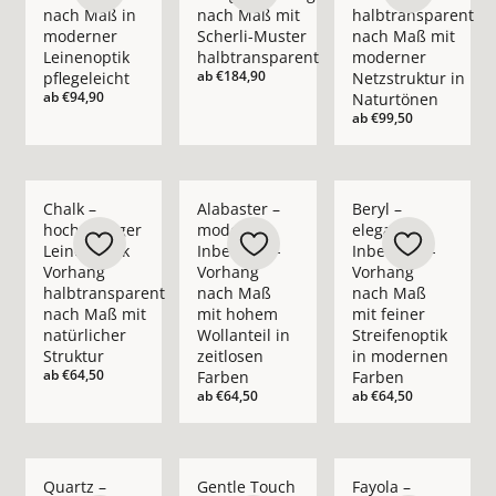
nach Maß in
nach Maß mit
halbtransparent
moderner
Scherli-Muster
nach Maß mit
Leinenoptik
halbtransparent
moderner
ab
€184,90
pflegeleicht
Netzstruktur in
ab
€94,90
Naturtönen
ab
€99,50
Mehr Details zu Chalk – hochwertiger Leinenoptik Vorhang ha
Mehr Details zu Alabaster – moderner In
Mehr Details zu Bery
Chalk –
Alabaster –
Beryl –
hochwertiger
moderner
eleganter
Leinenoptik
Inbetween-
Inbetween-
Vorhang
Vorhang
Vorhang
halbtransparent
nach Maß
nach Maß
nach Maß mit
mit hohem
mit feiner
natürlicher
Wollanteil in
Streifenoptik
Struktur
zeitlosen
in modernen
ab
€64,50
Farben
Farben
ab
€64,50
ab
€64,50
Mehr Details zu Quartz – moderner Inbetween-Vorhang nach 
Mehr Details zu Gentle Touch – moderner 
Mehr Details zu Fay
Quartz –
Gentle Touch
Fayola –