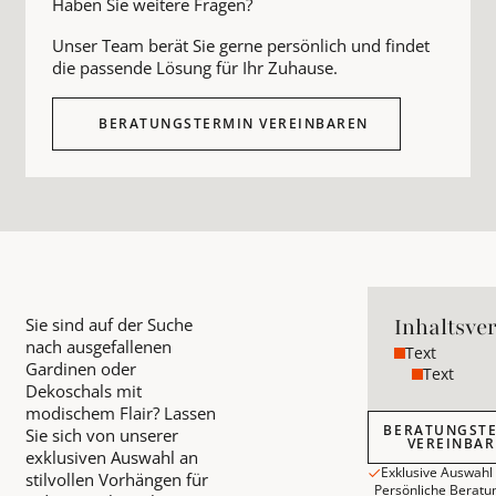
Haben Sie weitere Fragen?
Unser Team berät Sie gerne persönlich und findet
die passende Lösung für Ihr Zuhause.
BERATUNGSTERMIN VEREINBAREN
Inhaltsve
Sie sind auf der Suche
nach ausgefallenen
Text
Gardinen oder
Text
Dekoschals mit
modischem Flair? Lassen
Beratungstermin
BERATUNGST
Sie sich von unserer
VEREINBA
exklusiven Auswahl an
Exklusive Auswahl
stilvollen Vorhängen für
Persönliche Beratu