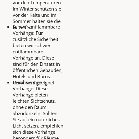
vor den Temperaturen.
Im Winter schützen sie
vor der Kälte und im
Sommer halten sie die
Schwer entflammbare
Hitze fern.
Vorhänge: Für
zusätzliche Sicherheit
bieten wir schwer
entflammbare
Vorhänge an. Diese
sind für den Einsatz in
öffentlichen Gebäuden,
Hotels und Büros
Durchsichtige
besonders geeignet.
Vorhänge: Diese
Vorhänge bieten
leichten Sichtschutz,
ohne den Raum
abzudunkeln. Sollten
Sie auf ein natürliches
Licht setzen, empfehlen
sich diese Vorhänge
besonders für Räume