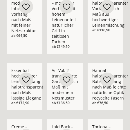
moderner
– moderner
halbtransparenter
Inbetween-
Vorhang mit
Vorhang nach
Vorhang
hohem
Maß aus
nach Maß
Leinenanteil
hochwertiger
mit feiner
natürlicher
Leinenmischung
ab
€116,90
Netzstruktur
Griff in
ab
€64,50
zeitlosen
Farben
ab
€149,50
Mehr Details zu Essential – hochwertiger Leinenvorhang halb
Mehr Details zu Air Vol. 2 – transpare
Mehr Details zu Hann
Essential –
Air Vol. 2 –
Hannah –
hochwertiger
transparente
halbtransparenter
Leinenvorhang
Gardine nach
Batist-Vorhang
halbtransparent
Maß mit
nach Maß leichte
nach Maß
modernem
natürliche Optik
lässige Eleganz
Netzmuster
recycelte Fasern
ab
€172,90
ab
€136,50
ab
€76,50
Mehr Details zu Creme – blickdichter moderner Vorhang nach
Mehr Details zu Laid Back – blickdichte
Mehr Details zu Tort
Creme –
Laid Back –
Tortona –