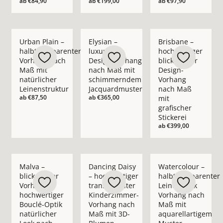
ab
€84,90
ab
€199,00
ab
€97,90
Mehr Details zu Urban Plain – halbtransparenter Vorhang nac
Mehr Details zu Elysian – luxuriöser D
Mehr Details zu Bris
Urban Plain –
Elysian –
Brisbane –
halbtransparenter
luxuriöser
hochwertiger
Vorhang nach
Design-Vorhang
blickdichter
Maß mit
nach Maß mit
Design-
natürlicher
schimmerndem
Vorhang
Leinenstruktur
Jacquardmuster
nach Maß
ab
€87,50
ab
€365,00
mit
grafischer
Stickerei
ab
€399,00
Mehr Details zu Malva – blickdichter Vorhang in hochwertige
Mehr Details zu Dancing Daisy – hochwe
Mehr Details zu Wate
Malva –
Dancing Daisy
Watercolour –
blickdichter
– hochwertiger
halbtransparenter
Vorhang in
transparenter
Leinenoptik
hochwertiger
Kinderzimmer-
Vorhang nach
Bouclé-Optik
Vorhang nach
Maß mit
natürlicher
Maß mit 3D-
aquarellartigem