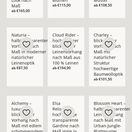
Look nach
Blumen
Muster
ab
€115,00
ab
€108,50
Maß
ab
€165,00
Mehr Details zu Naturia – halbtransparenter Vorhang nach M
Mehr Details zu Cloud Rider – hochwerti
Mehr Details zu Char
Naturia –
Cloud Rider –
Charley –
halbtransparenter
hochwertiger
blickdichter
Vorhang nach
blickdichter
Vorhang nach
Maß in moderner
Leinenvorhang
Maß mit
natürlicher
nach Maß aus
natürlicher
Leinenoptik
100 % Leinen
Struktur
ab
€87,50
ab
€194,90
hochwertige
Baumwolloptik
ab
€101,50
Mehr Details zu Alchemy – luxuriöser blickdichter Vorhan
Mehr Details zu Elsa Reloaded – hochwer
Mehr Details zu Blo
Alchemy –
Elsa
Blossom Heart –
luxuriöser
Reloaded –
halbtransparenter
blickdichter
hochwertige
Leinenvorhang
Vorhang nach
transparente
nach Maß mit
Maß mit edlem
Gardine nach
Urban-Jungle-
schimmerndem
Maß Voile in
Blattmuster