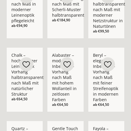
nach Maß in
nach Maß mit
halbtransparent
moderner
Scherli-Muster
nach Maß mit
Leinenoptik
halbtransparent
moderner
ab
€184,90
pflegeleicht
Netzstruktur in
ab
€94,90
Naturtönen
ab
€99,50
Mehr Details zu Chalk – hochwertiger Leinenoptik Vorhang ha
Mehr Details zu Alabaster – moderner In
Mehr Details zu Bery
Chalk –
Alabaster –
Beryl –
hochwertiger
moderner
eleganter
Leinenoptik
Inbetween-
Inbetween-
Vorhang
Vorhang
Vorhang
halbtransparent
nach Maß
nach Maß
nach Maß mit
mit hohem
mit feiner
natürlicher
Wollanteil in
Streifenoptik
Struktur
zeitlosen
in modernen
ab
€64,50
Farben
Farben
ab
€64,50
ab
€64,50
Mehr Details zu Quartz – moderner Inbetween-Vorhang nach 
Mehr Details zu Gentle Touch – moderner 
Mehr Details zu Fay
Quartz –
Gentle Touch
Fayola –