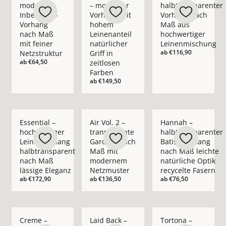
moderner
– moderner
halbtransparenter
Inbetween-
Vorhang mit
Vorhang nach
Vorhang
hohem
Maß aus
nach Maß
Leinenanteil
hochwertiger
mit feiner
natürlicher
Leinenmischung
ab
€116,90
Netzstruktur
Griff in
ab
€64,50
zeitlosen
Farben
ab
€149,50
Mehr Details zu Essential – hochwertiger Leinenvorhang halb
Mehr Details zu Air Vol. 2 – transpare
Mehr Details zu Hann
Essential –
Air Vol. 2 –
Hannah –
hochwertiger
transparente
halbtransparenter
Leinenvorhang
Gardine nach
Batist-Vorhang
halbtransparent
Maß mit
nach Maß leichte
nach Maß
modernem
natürliche Optik
lässige Eleganz
Netzmuster
recycelte Fasern
ab
€172,90
ab
€136,50
ab
€76,50
Mehr Details zu Creme – blickdichter moderner Vorhang nach
Mehr Details zu Laid Back – blickdichte
Mehr Details zu Tort
Creme –
Laid Back –
Tortona –