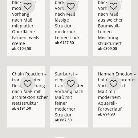
blickdichter
blickdichter
blickdichter
moderner
Vorhang
Vorhang
Vorhang
nach Maß
nach Maß
nach Maß
lässige
aus weicher
mit glatter
Struktur
Baumwoll-
Oberfläche
moderner
Leinen-
Farben: weiß
Leinen-Look
Mischung
ab
€127,50
creme
strukturiert
ab
€104,50
ab
€309,00
Mehr Details zu Chain Reaction – transparenter Design-Vorha
Mehr Details zu Starburst – eleganter t
Mehr Details zu Han
Chain Reaction –
Starburst –
Hannah Emotion –
transparenter
eleganter
halbtransparenter
Design-Vorhang
transparenter
Vorhang nach
nach Maß mit
Vorhang nach
Maß mit
architektonischer
Maß mit
modernem
Netzstruktur
feiner
Aquarell-
ab
€191,50
moderner
Farbverlauf
ab
€94,90
Struktur
ab
€87,50