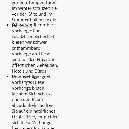
vor den Temperaturen.
Im Winter schützen sie
vor der Kälte und im
Sommer halten sie die
Schwer entflammbare
Hitze fern.
Vorhänge: Für
zusätzliche Sicherheit
bieten wir schwer
entflammbare
Vorhänge an. Diese
sind für den Einsatz in
öffentlichen Gebäuden,
Hotels und Büros
Durchsichtige
besonders geeignet.
Vorhänge: Diese
Vorhänge bieten
leichten Sichtschutz,
ohne den Raum
abzudunkeln. Sollten
Sie auf ein natürliches
Licht setzen, empfehlen
sich diese Vorhänge
besonders für Räume