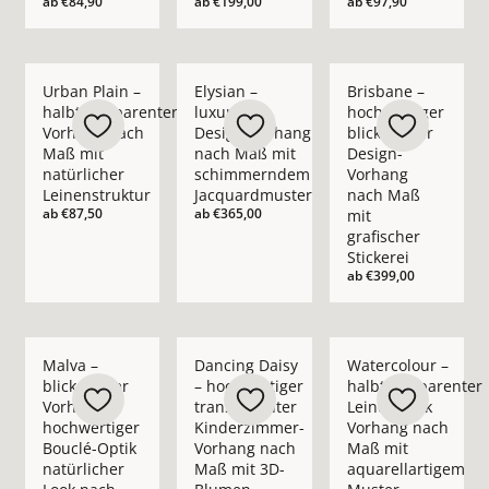
ab
€84,90
ab
€199,00
ab
€97,90
Mehr Details zu Urban Plain – halbtransparenter Vorhang nac
Mehr Details zu Elysian – luxuriöser D
Mehr Details zu Bris
Urban Plain –
Elysian –
Brisbane –
halbtransparenter
luxuriöser
hochwertiger
Vorhang nach
Design-Vorhang
blickdichter
Maß mit
nach Maß mit
Design-
natürlicher
schimmerndem
Vorhang
Leinenstruktur
Jacquardmuster
nach Maß
ab
€87,50
ab
€365,00
mit
grafischer
Stickerei
ab
€399,00
Mehr Details zu Malva – blickdichter Vorhang in hochwertige
Mehr Details zu Dancing Daisy – hochwe
Mehr Details zu Wate
Malva –
Dancing Daisy
Watercolour –
blickdichter
– hochwertiger
halbtransparenter
Vorhang in
transparenter
Leinenoptik
hochwertiger
Kinderzimmer-
Vorhang nach
Bouclé-Optik
Vorhang nach
Maß mit
natürlicher
Maß mit 3D-
aquarellartigem