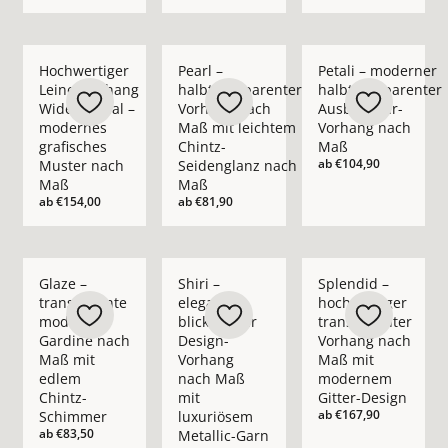
Mehr Details zu Hochwertiger Leinenvorhang Wide Appeal – 
Mehr Details zu Pearl – halbtransparent
Mehr Details zu Pet
Hochwertiger
Pearl –
Petali – moderner
Leinenvorhang
halbtransparenter
halbtransparenter
Wide Appeal –
Vorhang nach
Ausbrenner-
modernes
Maß mit leichtem
Vorhang nach
grafisches
Chintz-
Maß
ab
€104,90
Muster nach
Seidenglanz nach
Maß
Maß
ab
€154,00
ab
€81,90
Mehr Details zu Glaze – transparente moderne Gardine nach
Mehr Details zu Shiri – eleganter blickd
Mehr Details zu Spl
Glaze –
Shiri –
Splendid –
transparente
eleganter
hochwertiger
moderne
blickdichter
transparenter
Gardine nach
Design-
Vorhang nach
Maß mit
Vorhang
Maß mit
edlem
nach Maß
modernem
Chintz-
mit
Gitter-Design
ab
€167,90
Schimmer
luxuriösem
ab
€83,50
Metallic-Garn