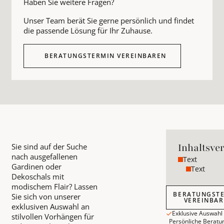
Haben Sie weitere Fragen?
Unser Team berät Sie gerne persönlich und findet
die passende Lösung für Ihr Zuhause.
BERATUNGSTERMIN VEREINBAREN
Inhaltsve
Sie sind auf der Suche
nach ausgefallenen
Text
Gardinen oder
Text
Dekoschals mit
modischem Flair? Lassen
Beratungstermin
BERATUNGST
Sie sich von unserer
VEREINBA
exklusiven Auswahl an
Exklusive Auswahl
stilvollen Vorhängen für
Persönliche Beratu