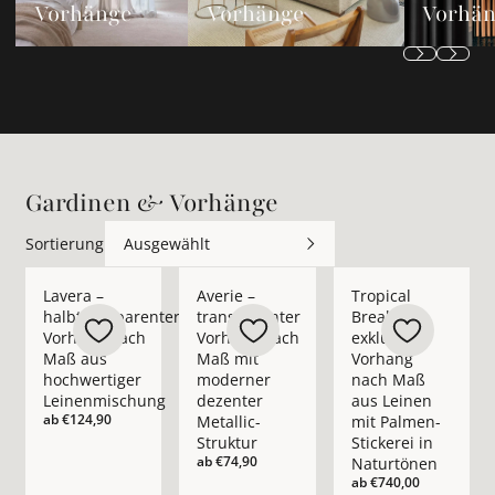
Vorhänge
Vorhänge
Vorhä
Gardinen & Vorhänge
Sortierung
Ausgewählt
Mehr Details zu Lavera – halbtransparenter Vorhang nach M
Mehr Details zu Averie – transparenter 
Mehr Details zu Trop
Lavera –
Averie –
Tropical
halbtransparenter
transparenter
Break –
Vorhang nach
Vorhang nach
exklusiver
Maß aus
Maß mit
Vorhang
hochwertiger
moderner
nach Maß
Leinenmischung
dezenter
aus Leinen
ab
€124,90
Metallic-
mit Palmen-
Struktur
Stickerei in
ab
€74,90
Naturtönen
ab
€740,00