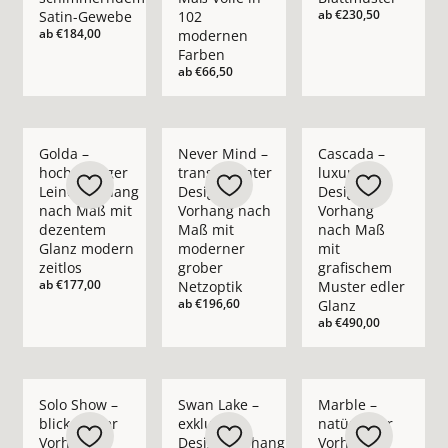
ab
€230,50
Satin-Gewebe
102
ab
€184,00
modernen
Farben
ab
€66,50
Mehr Details zu Golda – hochwertiger Leinenvorhang nach M
Mehr Details zu Never Mind – transpare
Mehr Details zu Casc
Golda –
Never Mind –
Cascada –
hochwertiger
transparenter
luxuriöser
Leinenvorhang
Design-
Design-
nach Maß mit
Vorhang nach
Vorhang
dezentem
Maß mit
nach Maß
Glanz modern
moderner
mit
zeitlos
grober
grafischem
ab
€177,00
Netzoptik
Muster edler
ab
€196,60
Glanz
ab
€490,00
Mehr Details zu Solo Show – blickdichter Vorhang nach Maß i
Mehr Details zu Swan Lake – exklusiver 
Mehr Details zu Marb
Solo Show –
Swan Lake –
Marble –
blickdichter
exklusiver
natürlicher
Vorhang
Design-Vorhang
Vorhang