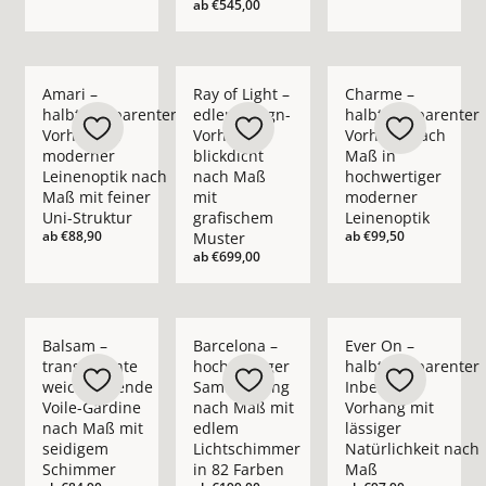
ab
€545,00
Mehr Details zu Amari – halbtransparenter Vorhang in moder
Mehr Details zu Ray of Light – edler Des
Mehr Details zu Cha
Amari –
Ray of Light –
Charme –
halbtransparenter
edler Design-
halbtransparenter
Vorhang in
Vorhang
Vorhang nach
moderner
blickdicht
Maß in
Leinenoptik nach
nach Maß
hochwertiger
Maß mit feiner
mit
moderner
Uni-Struktur
grafischem
Leinenoptik
ab
€88,90
ab
€99,50
Muster
ab
€699,00
Mehr Details zu Balsam – transparente weichfließende Voil
Mehr Details zu Barcelona – hochwertig
Mehr Details zu Ever
Balsam –
Barcelona –
Ever On –
transparente
hochwertiger
halbtransparenter
weichfließende
Samtvorhang
Inbetween
Voile-Gardine
nach Maß mit
Vorhang mit
nach Maß mit
edlem
lässiger
seidigem
Lichtschimmer
Natürlichkeit nach
Schimmer
in 82 Farben
Maß