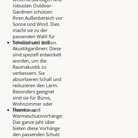
robusten Outdoor-
Gardinen schützen
Ihren Außenbereich vor
Sonne und Wind. Dies
macht sie zu der
passenden Wahl für
Schallschutz- und
Terrasse und Balkon.
Akustikgardinen: Diese
sind speziell entwickelt
worden, um die
Raumakustik zu
verbessern. Sie
absorbieren Schall und
reduzieren den Lärm.
Besonders geeignet
sind sie für Büros,
Wohnzimmer oder
Thermo- und
Heimkinos.
Wärmeschutzvorhänge:
Das ganze Jahr über
bieten diese Vorhänge
den passenden Schutz