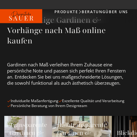
PRODUKTE
BERATUNG
ÜBER UNS
Produkte
Hochwertige Gardinen &
Vorhänge nach Maß online
kaufen
Gardinen nach Maß verleihen Ihrem Zuhause eine
persönliche Note und passen sich perfekt Ihren Fenstern
an. Entdecken Sie bei uns maßgeschneiderte Lösungen,
die sowohl funktional als auch ästhetisch überzeugen.
Individuelle Maßanfertigung
Exzellente Qualität und Verarbeitung
Persönliche Beratung von Ihrem Designteam
Transparente Gardinen &amp; Vorhänge ansehen
Halbtransparente Gardinen &amp; Vorh
Blickdichte
Transparente
Halbtransparente
Gardinen &
Gardinen &
Blickdi