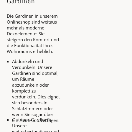
Gardinen
Die Gardinen in unserem
Onlineshop sind weitaus
mehr als moderne
Dekoelemente: Sie
steigern den Komfort und
die Funktionalität Ihres
Wohnraums erheblich.
Abdunkeln und
Verdunkeln: Unsere
Gardinen sind optimal,
um Räume
abzudunkeln oder
komplett zu
verdunkeln. Dies eignet
sich besonders in
Schlafzimmern oder
wenn Sie sogar über
Outdoor-Gardinen:
ein Heimkino verfügen.
Unsere
wetterbeständigen und