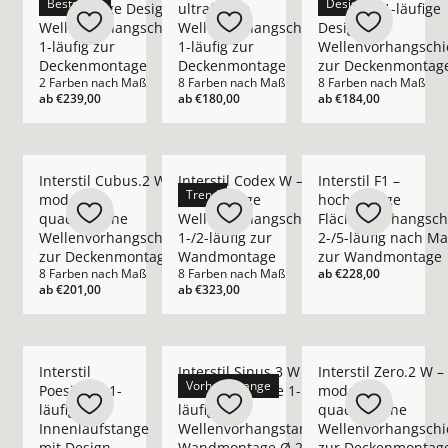
Bestseller
Design
hochwertige Design-
ultraflache
moderne 1-läufige
Wellenvorhangschiene
Wellenvorhangschiene
Design
1-läufig zur
1-läufig zur
Wellenvorhangschi
Deckenmontage
Deckenmontage
zur Deckenmontag
2 Farben nach Maß
8 Farben nach Maß
8 Farben nach Maß
ab
€239,00
ab
€180,00
ab
€184,00
Mehr Details zu Interstil Cubus.2 W – moderne quadratisch
Mehr Details zu Interstil Codex W – hoc
Mehr Details zu Inte
Interstil Cubus.2 W –
Interstil Codex W –
Interstil F1 –
Trend
moderne
hochwertige
hochwertige
quadratische
Wellenvorhangschiene
Flächenvorhangsch
Wellenvorhangschiene
1-/2-läufig zur
2-/5-läufig nach M
zur Deckenmontage
Wandmontage
zur Wandmontage
8 Farben nach Maß
8 Farben nach Maß
ab
€228,00
ab
€201,00
ab
€323,00
Mehr Details zu Interstil Poesie.1 – 1-läufige Innenlaufsta
Mehr Details zu Interstil Sinus.3 W – 
Mehr Details zu Int
Interstil
Interstil Sinus.3 W –
Interstil Zero.2 W –
Vorhangstange
Poesie.1 – 1-
moderne runde 1-
moderne
läufige
läufige
quadratische
Innenlaufstange
Wellenvorhangstange
Wellenvorhangschi
mit Design-
Wandmontage Ø 25
zur Deckenmontag