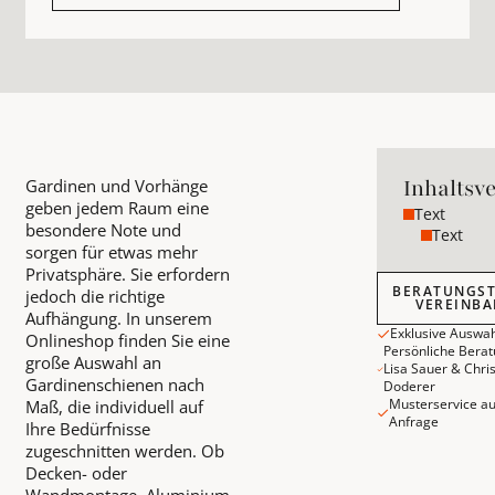
Inhaltsv
Gardinen und Vorhänge
geben jedem Raum eine
Text
besondere Note und
Text
sorgen für etwas mehr
Privatsphäre. Sie erfordern
Beratungstermi
BERATUNGS
jedoch die richtige
VEREINBA
Aufhängung. In unserem
Exklusive Auswah
Onlineshop finden Sie eine
Persönliche Bera
große Auswahl an
Lisa Sauer & Chri
Gardinenschienen nach
Doderer
Musterservice au
Maß, die individuell auf
Anfrage
Ihre Bedürfnisse
zugeschnitten werden. Ob
Decken- oder