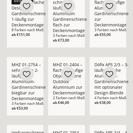
Bestseller
Pur – ultraflache
schmale 2-
flache 2-läufige
Design
läufige
Aluminium
Gardinenschiene
Aluminium
Gardinenschiene
1-läufig zur
Gardinenschiene
zur
Deckenmontage
flach zur
Deckenmontage
8 Farben nach Maß
3 Farben nach Maß
Deckenmontage
ab
€151,00
ab
€55,00
3 Farben nach Maß
ab
€73,00
Mehr Details zu MHZ 01-2754 – sehr flache 2-läufige Alumi
Mehr Details zu MHZ 01-2404 – flache 1
Mehr Details zu Döfi
MHZ 01-2754 –
MHZ 01-2404 –
Döfix APS 2/3 – 3-
sehr flache 2-
flache 1-läufige
läufige flache
läufige
Objektschiene
Aluminium-
Aluminium-
Outdoor
Gardinenschiene
Gardinenschiene
Aluminium zur
mit optionaler
biegbar zur
Deckenmontage
Design-Blende
2 Farben nach Maß
4 Farben nach Maß
Deckenmontage
ab
€46,00
ab
€38,00
3 Farben nach Maß
ab
€53,00
Mehr Details zu Vorhangschiene 4-läufig Deckenmontage opt
Mehr Details zu MHZ 01-2354 – schmale
Mehr Details zu Döfi
Vorhangschiene
MHZ 01-2354 –
Döfix APS 3/4 – 4-