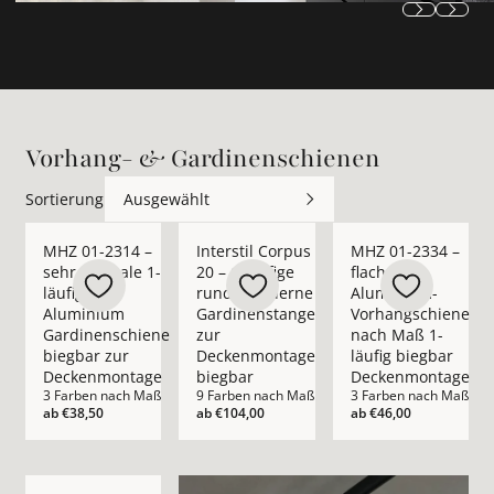
Vorhang- & Gardinenschienen
Sortierung
Ausgewählt
Mehr Details zu MHZ 01-2314 – sehr schmale 1-läufige Alu
Mehr Details zu Interstil Corpus 20 – 1
Mehr Details zu MHZ
MHZ 01-2314 –
Interstil Corpus
MHZ 01-2334 –
sehr schmale 1-
20 – 1-läufige
flache
läufige
runde moderne
Aluminium-
Aluminium
Gardinenstange
Vorhangschiene
Gardinenschiene
zur
nach Maß 1-
biegbar zur
Deckenmontage
läufig biegbar
Deckenmontage
biegbar
Deckenmontage
3 Farben nach Maß
9 Farben nach Maß
3 Farben nach Maß
ab
€38,50
ab
€104,00
ab
€46,00
Mehr Details zu Interstil Helix – moderne 1-/2-läufige Inne