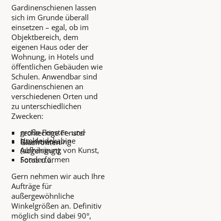
Gardinenschienen lassen
sich im Grunde überall
einsetzen – egal, ob im
Objektbereich, dem
eigenen Haus oder der
Wohnung, in Hotels und
öffentlichen Gebäuden wie
Schulen. Anwendbar sind
Gardinenschienen an
verschiedenen Orten und
zu unterschiedlichen
Zwecken:
große Fenster- und
rechteckige Fenster
Umkleidekabine
Raumtrennung
Glasfronten
Aufhängung von Kunst,
(abgehängt)
Sonderformen
Fotos u.ä.
Gern nehmen wir auch Ihre
Aufträge für
außergewöhnliche
Winkelgrößen an. Definitiv
möglich sind dabei 90°,