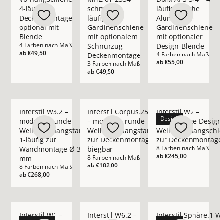
4-läufig
schmale 1-
läufige flache
Deckenmontage
läufige
Aluminium-
optional mit
Gardinenschiene
Gardinenschiene
Blende
mit optionalem
mit optionaler
4 Farben nach Maß
Schnurzug
Design-Blende
ab
€49,50
4 Farben nach Maß
Deckenmontage
ab
€55,00
3 Farben nach Maß
ab
€49,50
Mehr Details zu Interstil W3.2 – moderne runde Wellenvor
Mehr Details zu Interstil Corpus.25 W 
Mehr Details zu Int
Interstil W3.2 –
Interstil Corpus.25 W
Interstil W2 –
Design
moderne runde
– moderne runde
hochwertige Desig
Wellenvorhangstange
Wellenvorhangstange
Wellenvorhangschi
1-läufig zur
zur Deckenmontage
zur Deckenmontag
8 Farben nach Maß
Wandmontage Ø 30
biegbar
ab
€245,00
8 Farben nach Maß
mm
ab
€182,00
8 Farben nach Maß
ab
€268,00
Mehr Details zu Interstil W1 – hochwertige Design-Wellenvo
Mehr Details zu Interstil W6.2 – ultrafl
Mehr Details zu Inte
Interstil W1 –
Interstil W6.2 –
Interstil Sphäre.1 