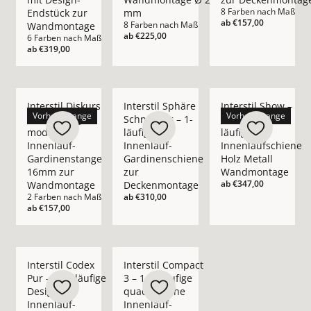
8 Farben nach Maß
Endstück zur
mm
ab
€157,00
8 Farben nach Maß
Wandmontage
ab
€225,00
6 Farben nach Maß
ab
€319,00
Mehr Details zu Interstil Diskurs – 1-/2-läufige moderne 
Mehr Details zu Interstil Sphäre Schnur
Mehr Details zu Inte
Interstil Diskurs
Interstil Sphäre
Interstil Show –
Vorhangstange
Vorhangstange
– 1-/2-läufige
Schnurzug – 1-
moderne 1-/2-
moderne
läufige
läufige
Innenlauf-
Innenlauf-
Innenlaufschiene
Gardinenstange
Gardinenschiene
Holz Metall
16mm zur
zur
Wandmontage
ab
€347,00
Wandmontage
Deckenmontage
2 Farben nach Maß
ab
€310,00
ab
€157,00
Mehr Details zu Interstil Codex Pur – 1-/2-läufige Design I
Mehr Details zu Interstil Compact 3 – 1
Interstil Codex
Interstil Compact
Pur – 1-/2-läufige
3 – 1-/2-läufige
Design
quadratische
Innenlauf-
Innenlauf-