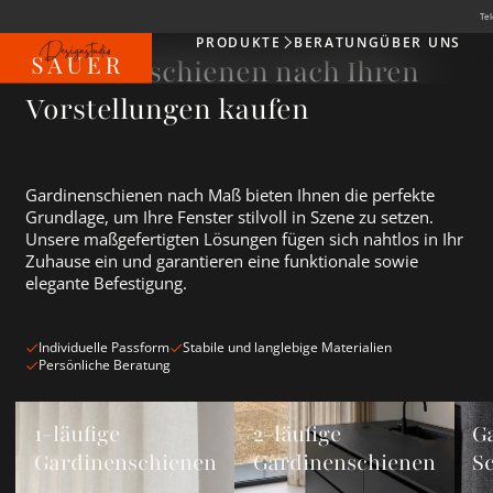
Tel
PRODUKTE
BERATUNG
ÜBER UNS
Produkte
Gardinenschienen nach Ihren
Vorstellungen kaufen
Gardinenschienen nach Maß bieten Ihnen die perfekte
Grundlage, um Ihre Fenster stilvoll in Szene zu setzen.
Unsere maßgefertigten Lösungen fügen sich nahtlos in Ihr
Zuhause ein und garantieren eine funktionale sowie
elegante Befestigung.
Individuelle Passform
Stabile und langlebige Materialien
Persönliche Beratung
1-läufige Gardinenschienen ansehen
2-läufige Gardinenschienen anse
Gard
1-läufige
2-läufige
G
Gardinenschienen
Gardinenschienen
S