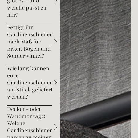
gibt es – und
welche passt zu
mir?
Fertigt ihr
Gardinenschienen
nach Maß für
Erker, Bögen und
Sonderwinkel?
Wie lang können
eure
Gardinenschienen
am Stück geliefert
werden?
Decken- oder
Wandmontage:
Welche
Gardinenschienen
passen zu meiner