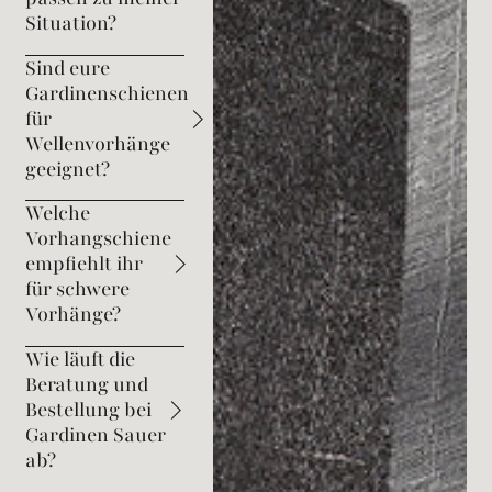
Situation?
Sind eure
Gardinenschienen
für
Wellenvorhänge
geeignet?
Welche
Vorhangschiene
empfiehlt ihr
für schwere
Vorhänge?
Wie läuft die
Beratung und
Bestellung bei
Gardinen Sauer
ab?