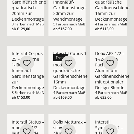
Gardinenschiene
Innenlauf-
quadratische
quadratisch
Gardinenstange
Gardinenschiene
20mm zur
20mm zur
16mm zur
Deckenmontage
Wandmontage
Deckenmontage
8 Farben nach Maß
5 Farben nach Maß
4 Farben nach Maß
ab
€129,00
ab
€167,00
ab
€113,00
Mehr Details zu Interstil Corpus 25 – moderne 1-läufige In
Mehr Details zu Interstil Cubus 1 – 1-
Mehr Details zu Döfi
Interstil Corpus
Interstil Cubus 1
Döfix APS 1/2 –
Trend
25 – moderne
– 1-läufige
1-/2-läufige
1-läufige
moderne
flache
Innenlauf-
quadratische
Aluminium-
Gardinenstange
Gardinenschiene
Gardinenschiene
zur
16mm
mit optionaler
Deckenmontage
Deckenmontage
Design-Blende
8 Farben nach Maß
4 Farben nach Maß
4 Farben nach Maß
ab
€153,00
ab
€169,00
ab
€32,00
Mehr Details zu Interstil Status – moderne 1/2-läufige ru
Mehr Details zu Döfix Matturax – schwa
Mehr Details zu Inte
Interstil Status –
Döfix Matturax –
Interstil
moderne 1/2-
schwarze
Sympathie.1 –
läufige runde
Aluminium-
1-läufige