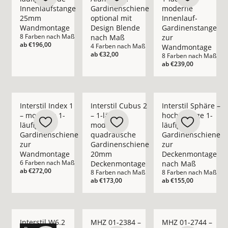
Innenlaufstange
Gardinenschiene
moderne
25mm
optional mit
Innenlauf-
Wandmontage
Design Blende
Gardinenstange
8 Farben nach Maß
nach Maß
zur
ab
€196,00
4 Farben nach Maß
Wandmontage
ab
€32,00
8 Farben nach Maß
ab
€239,00
Mehr Details zu Interstil Index 1 – moderne 1-läufige Gard
Mehr Details zu Interstil Cubus 2 – 1-
Mehr Details zu Inte
Interstil Index 1
Interstil Cubus 2
Interstil Sphäre –
– moderne 1-
– 1-läufige
hochwertige 1-
läufige
moderne
läufige
Gardinenschiene
quadratische
Gardinenschiene
zur
Gardinenschiene
zur
Wandmontage
20mm
Deckenmontage
6 Farben nach Maß
Deckenmontage
nach Maß
ab
€272,00
8 Farben nach Maß
8 Farben nach Maß
ab
€173,00
ab
€155,00
Mehr Details zu Interstil W6.2 Pur – ultraflache Design Gard
Mehr Details zu MHZ 01-2384 – schmale 
Mehr Details zu MHZ
Interstil W6.2
MHZ 01-2384 –
MHZ 01-2744 –