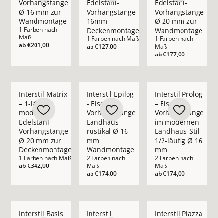
Vorhangstange
Edelstahl-
Edelstahl-
Ø 16 mm zur
Vorhangstange
Vorhangstange
Wandmontage
16mm
Ø 20 mm zur
1 Farben nach
Deckenmontage
Wandmontage
Maß
1 Farben nach Maß
1 Farben nach
ab
€201,00
ab
€127,00
Maß
ab
€177,00
Mehr Details zu Interstil Matrix – 1-läufige moderne Edels
Mehr Details zu Interstil Epilog - Eise
Mehr Details zu Inte
Interstil Matrix
Interstil Epilog
Interstil Prolog
– 1-läufige
- Eisen
– Eisen-
moderne
Vorhangstange
Vorhangstange
Edelstahl-
Landhaus
im modernen
Vorhangstange
rustikal Ø 16
Landhaus-Stil
Ø 20 mm zur
mm
1/2-läufig Ø 16
Deckenmontage
Wandmontage
mm
1 Farben nach Maß
2 Farben nach
2 Farben nach
ab
€342,00
Maß
Maß
ab
€174,00
ab
€174,00
Mehr Details zu Interstil Basis – moderne Eisen-Vorhangst
Mehr Details zu Interstil Hampton – m
Mehr Details zu Inte
Interstil Basis
Interstil
Interstil Piazza