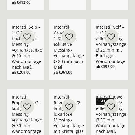
ab
€412,00
Mehr Details zu Interstil Solo – 1-/2-läufige hochwertige
Mehr Details zu Interstil Grazioso – 1-
Mehr Details zu Inte
Interstil Solo –
Interstil
Interstil Golf –
1-/2-läufige
Grazioso –
1-/2-läufige
hochwertige
1-/2-läufige
edle Messing-
Messing-
exklusive
Vorhangstange
Vorhangstange
Messing-
Ø 25 mm mit
Ø 20 mm
Vorhangstange
Endkugel
Wandmontage
Ø 20 mm nach
Wandmontage
ab
€392,00
nach Maß
Maß
ab
€268,00
ab
€361,00
Mehr Details zu Interstil Empire – 1-/2-läufige Messing-V
Mehr Details zu Interstil Regent – 1-/2
Mehr Details zu Int
Interstil
Interstil
Interstil Juwel
Exklusiv
Empire – 1-/2-
Regent – 1-/2-
– 1-/2-läufige
läufige
läufige
edle Messing-
Messing-
luxuriöse
Vorhangstange
Vorhangstange
Messing-
Ø 30 mm
Ø 30 mm
Vorhangstange
Wandmontage
Wandmontage
mit Kristallglas
nach Maß