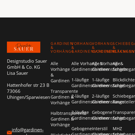
Footer
GARDINEN
VORHANG-
VORHANG-
SCHIEBEG
&
&
&
&
VORHÄNGE
GARDINENSCHIENEN
GARDINENSTANGEN
FLÄCHEN
Designstudio Sauer
Alle
Alle Vorhang- &
Alle Vorhang- &
Alle
GmbH & Co. KG
Vorhänge
Gardinenschienen
Gardinenstangen
Schiebega
Lisa Sauer
&
1-läufige
1-läufige
Blickdichte
Gardinen
Hattenhofer str 23 B
Gardinenschienen
Gardinenstange
Schiebega
73066
Transparente
2-läufige
2-läufige
Schiebega
Uhingen/Sparwiesen
Gardinen &
Gardinenschienen
Gardinenstange
Raumteiler
Vorhänge
3-läufige
Gebogene
Transpare
Halbtransparente
Gardinenschienen
Gardinenstange
Schiebega
Gardinen &
Vorhänge
Gebogene
Interstil
MHZ
info@gardinen-
Gardinenschienen
Gardinenstange
Schiebega