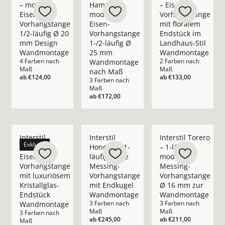
– moderne
Hampton –
– Eisen-
Eisen-
moderne
Vorhangstange
Vorhangstange
Eisen-
mit floralem
1/2-läufig Ø 20
Vorhangstange
Endstück im
mm Design
1-/2-läufig Ø
Landhaus-Stil
Wandmontage
25 mm
Wandmontage
4 Farben nach
2 Farben nach
Wandmontage
Maß
Maß
nach Maß
ab
€124,00
ab
€133,00
3 Farben nach
Maß
ab
€172,00
Mehr Details zu Interstil Madison – Eisen-Vorhangstange mit
Mehr Details zu Interstil Honoria – 1-l
Mehr Details zu Int
Interstil
Interstil
Interstil Torero
Exklusiv
Madison –
Honoria – 1-
– 1-läufige
Eisen-
läufige edle
moderne
Vorhangstange
Messing-
Messing-
mit luxuriösem
Vorhangstange
Vorhangstange
Kristallglas-
mit Endkugel
Ø 16 mm zur
Endstück
Wandmontage
Wandmontage
3 Farben nach
3 Farben nach
Wandmontage
Maß
Maß
3 Farben nach
ab
€245,00
ab
€211,00
Maß