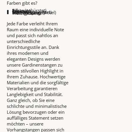
Farben gibt es?
Silber (gebürstet)
Edelstahl
Bronziert
Chrom
Schwarz (gebürstet)
Matt (Messing, Nickel)
Titan (gebürstet)
Weiß (lackiert)
Jede Farbe verleiht Ihrem
Raum eine individuelle Note
und passt sich nahtlos an
unterschiedliche
Einrichtungsstile an. Dank
ihres modernen und
eleganten Designs werden
unsere Gardinenstangen zu
einem stilvollen Highlight in
Ihrem Zuhause. Hochwertige
Materialien und die sorgfältige
Verarbeitung garantieren
Langlebigkeit und Stabilität.
Ganz gleich, ob Sie eine
schlichte und minimalistische
Lösung bevorzugen oder ein
auffälliges Statement setzen
möchten – unsere
Vorhangstangen passen sich