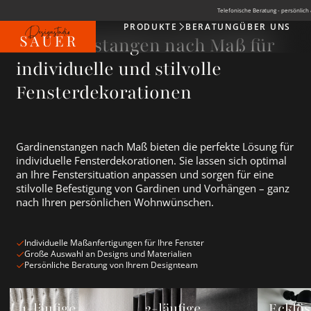
Telefonische Beratung - persönlich 
PRODUKTE
BERATUNG
ÜBER UNS
Produkte
Gardinenstangen nach Maß für
individuelle und stilvolle
Fensterdekorationen
Gardinenstangen nach Maß bieten die perfekte Lösung für
individuelle Fensterdekorationen. Sie lassen sich optimal
an Ihre Fenstersituation anpassen und sorgen für eine
stilvolle Befestigung von Gardinen und Vorhängen – ganz
nach Ihren persönlichen Wohnwünschen.
Individuelle Maßanfertigungen für Ihre Fenster
Große Auswahl an Designs und Materialien
Persönliche Beratung von Ihrem Designteam
1-läufige Gardinenstange ansehen
2-läufige Gardinenstange ansehen
Ecklösung
1-läufige
2-läufige
Ecklö