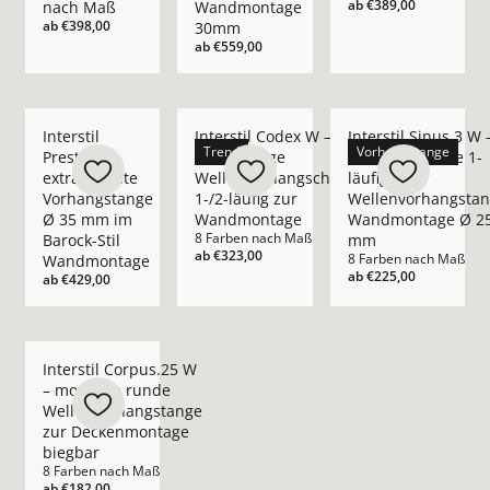
ab
€389,00
nach Maß
Wandmontage
ab
€398,00
30mm
ab
€559,00
Mehr Details zu Interstil Prestige – extravagante Vorhangs
Mehr Details zu Interstil Codex W – hoc
Mehr Details zu Int
Interstil
Interstil Codex W –
Interstil Sinus.3 W 
Trend
Vorhangstange
Prestige –
hochwertige
moderne runde 1-
extravagante
Wellenvorhangschiene
läufige
Vorhangstange
1-/2-läufig zur
Wellenvorhangsta
Ø 35 mm im
Wandmontage
Wandmontage Ø 2
8 Farben nach Maß
Barock-Stil
mm
ab
€323,00
8 Farben nach Maß
Wandmontage
ab
€225,00
ab
€429,00
Mehr Details zu Interstil Corpus.25 W – moderne runde Wel
Interstil Corpus.25 W
– moderne runde
Wellenvorhangstange
zur Deckenmontage
biegbar
8 Farben nach Maß
ab
€182,00