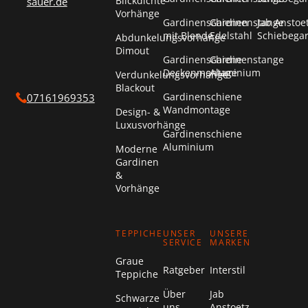
Blickdichte
sauer.de
Vorhänge
Gardinenschienen
Gardinenstange
Jab Anstoe
mit Blende
Edelstahl
Schiebega
Abdunkelungsvorhänge
Dimout
Gardinenschiene
Gardinenstange
Deckenmontage
Aluminium
Verdunkelungsvorhänge
Blackout
Gardinenschiene
07161969353
Wandmontage
Design- &
Luxusvorhänge
Gardinenschiene
Aluminium
Moderne
Gardinen
&
Vorhänge
TEPPICHE
UNSER
UNSERE
SERVICE
MARKEN
Graue
Ratgeber
Interstil
Teppiche
Über
Jab
Schwarze
uns
Anstoetz