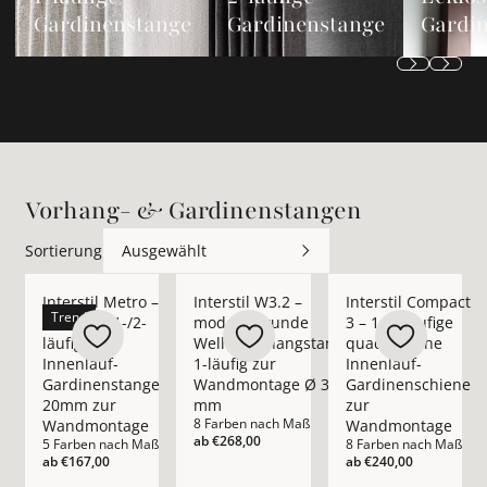
Gardinenstange
Gardinenstange
Gardi
Vorhang- & Gardinenstangen
Sortierung
Ausgewählt
Mehr Details zu Interstil Metro – moderne 1-/2-läufige In
Mehr Details zu Interstil W3.2 – moder
Mehr Details zu Inte
Interstil Metro –
Interstil W3.2 –
Interstil Compact
Trend
moderne 1-/2-
moderne runde
3 – 1-/2-läufige
läufige
Wellenvorhangstange
quadratische
Innenlauf-
1-läufig zur
Innenlauf-
Gardinenstange
Wandmontage Ø 30
Gardinenschiene
20mm zur
mm
zur
8 Farben nach Maß
Wandmontage
Wandmontage
ab
€268,00
5 Farben nach Maß
8 Farben nach Maß
ab
€167,00
ab
€240,00