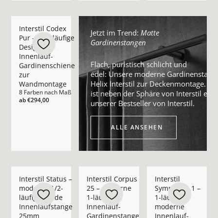
Mehr Details zu Interstil Codex Pur – 1-/2-läufige Design I
Interstil Codex
Jetzt im Trend:
Matte
Pur – 1-/2-läufige
Gardinenstangen
Design
Innenlauf-
Flach, puristisch schlicht und
Gardinenschiene
edel: Unsere moderne Gardinenstang
zur
Helix Interstil zur Deckenmontage. Sie
Wandmontage
8 Farben nach Maß
ist neben der Sphäre von Interstil eine
ab
€294,00
unserer Bestseller von Interstil.
Alle ansehen
ALLE ANSEHEN
Mehr Details zu Interstil Status – moderne 1/2-läufige ru
Mehr Details zu Interstil Corpus 25 – m
Mehr Details zu Inte
Interstil Status –
Interstil Corpus
Interstil
moderne 1/2-
25 – moderne
Sympathie.1 –
läufige runde
1-läufige
1-läufige
Innenlaufstange
Innenlauf-
moderne
25mm
Gardinenstange
Innenlauf-