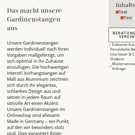
Inhalt
Das macht unsere
Text
Text
Gardinenstangen
aus
Beratungste
BERATUN
VEREI
Unsere Gardinenstangen
Exklusive Au
werden individuell nach Ihren
Persönliche B
Lisa Sauer & C
Vorgaben maßgefertigt, um
Doderer
sich optimal in Ihr Zuhause
Musterservic
einzufügen. Die hochwertigen
Anfrage
Interstil Vorhangstangen auf
Maß aus Aluminium zeichnen
sich durch ihr elegantes,
schlankes Design aus und
setzen in jedem Raum auf
stilvolle Art einen Akzent.
Unsere Gardinenstangen im
Onlineshop sind allesamt
Made in Germany – ein Punkt,
auf den wir besonders stolz
sind. Dies garantiert Ihnen