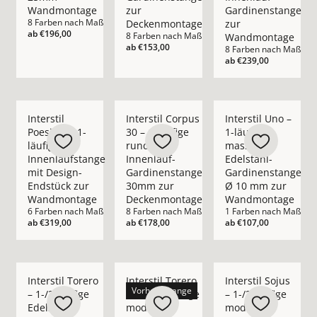
Wandmontage
zur
Gardinenstange
8 Farben nach Maß
Deckenmontage
zur
ab
€196,00
8 Farben nach Maß
Wandmontage
ab
€153,00
8 Farben nach Maß
ab
€239,00
Mehr Details zu Interstil Poesie.1 – 1-läufige Innenlaufsta
Mehr Details zu Interstil Corpus 30 – 1
Mehr Details zu Inte
Interstil
Interstil Corpus
Interstil Uno –
Poesie.1 – 1-
30 – 1-läufige
1-läufige
läufige
runde
massive
Innenlaufstange
Innenlauf-
Edelstahl-
mit Design-
Gardinenstange
Gardinenstange
Endstück zur
30mm zur
Ø 10 mm zur
Wandmontage
Deckenmontage
Wandmontage
6 Farben nach Maß
8 Farben nach Maß
1 Farben nach Maß
ab
€319,00
ab
€178,00
ab
€107,00
Mehr Details zu Interstil Torero – 1-/2-läufige Edelstahl-
Mehr Details zu Interstil Torero Poco 
Mehr Details zu Inte
Interstil Torero
Interstil Torero
Interstil Sojus
Vorhangstange
– 1-/2-läufige
Poco – 1-läufige
– 1-/2-läufige
Edelstahl-
moderne
moderne