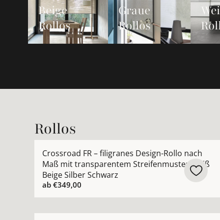
Beige
Graue
We
Rollos
Rollos
Rol
Rollos
Mehr Details zu Crossroad FR – filigranes Desi
Crossroad FR – filigranes Design-Rollo nach
Maß mit transparentem Streifenmuster Weiß
Beige Silber Schwarz
ab
€349,00
Mehr Details zu Woven Paper – hochwertiges Na