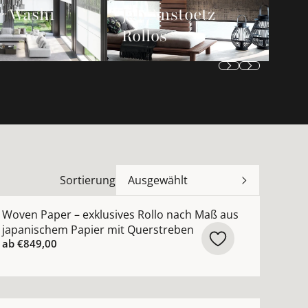
 Washi
Jab Anstoetz
Rollos
Sortierung
Ausgewählt
Beige Silber Schwarz ansehen
ch Maß mit fließendem Wellenmuster Webstruktur Weiß B
ehr Details zu Woven Paper – exklusives Rollo nach Maß
Woven Paper – exklusives Rollo nach Maß aus
japanischem Papier mit Querstreben
ab
€849,00
n
Maß mit Querstreifen Glanzeffekt weiß, beige, silber, g
ehr Details zu Woven Wood – exklusives Holzrollo nach