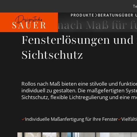
Te
PRODUKTE
BERATUNG
ÜBER 
Produkte
Rollos nach Maß für f
Fensterlösungen und 
Sichtschutz
Rollos nach Maß bieten eine stilvolle und funktio
individuell zu gestalten. Die maßgefertigten Sy
Sichtschutz, flexible Lichtregulierung und ein
Individuelle Maßanfertigung für Ihre Fenster
Vielfäl
Beige Rollos ansehen
Graue Rollos ansehen
Weiße 