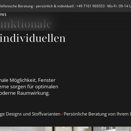
lefonische Beratung - persönlich & individuell : +49 7161 969353 · Mo-Fr. 09-14 
UNS
unktionale
individuellen
nale Möglichkeit, Fenster
steme sorgen für optimalen
e moderne Raumwirkung.
tige Designs und Stoffvarianten
Persönliche Beratung von Ihrem
Rollos ansehen
Nature Deco Rollos ansehen
Wood &amp; 