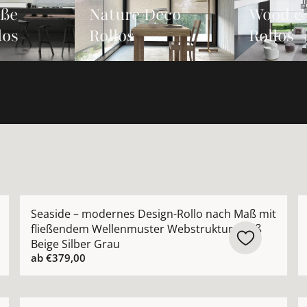
iße
Nature Deco
Wood &
los
Rollos
Rollos
gn-Rollo nach Maß mit transparentem Streifenmuster Weiß 
Mehr Details zu Seaside – modernes Design-Rollo na
M
Seaside – modernes Design-Rollo nach Maß mit
fließendem Wellenmuster Webstruktur Weiß
Beige Silber Grau
ab
€379,00
tur-Rollo nach Maß im Japandi-Look handgefertigt ansehe
Mehr Details zu Avenue – modernes Design-Rollo nach 
M