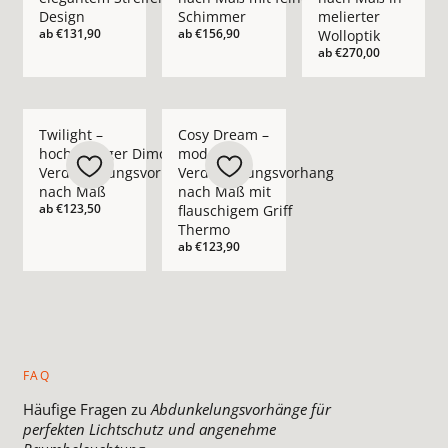
Design
Schimmer
melierter
ab
€131,90
ab
€156,90
Wolloptik
ab
€270,00
Mehr Details zu Twilight – hochwertiger Dimout-Verdunkelu
Mehr Details zu Cosy Dream – moderner
Twilight –
Cosy Dream –
hochwertiger Dimout-
moderner
Verdunkelungsvorhang
Verdunkelungsvorhang
nach Maß
nach Maß mit
ab
€123,50
flauschigem Griff
Thermo
ab
€123,90
FAQ
Häufige Fragen zu
Abdunkelungsvorhänge für
perfekten Lichtschutz und angenehme