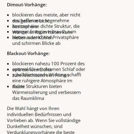
Dimout-Vorhänge:
blockieren das meiste, aber nicht
erschaffen eine angenehme
das gesamte Licht
besitzen eine dichte Struktur, die
Atmosphäre
weniger Energieverbrauch zum
Wärme im Raum halten kann
bieten ausreichend Privatsphäre
Heizen oder Kühlen
und schirmen Blicke ab
Blackout-Vorhänge:
blockieren nahezu 100 Prozent des
optimal für erholsamen Schlaf oder
eintretenden Lichts
schalldämmende Wirkung schafft
zum Anschauen von Filmen
eine ruhigere Atmosphäre im
dichte Strukturen bieten
Raum
Wärmeisolierung und verbessern
das Raumklima
Die Wahl hängt von Ihren
individuellen Bedürfnissen und
Vorlieben ab. Wenn Sie vollständige
Dunkelheit wünschen, sind
Verdunklungsvorhänge
die beste