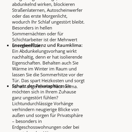
abdunkelnd wirken, blockieren
Straßenlaternen, Autoscheinwerfer
oder das erste Morgenlicht,
wodurch Ihr Schlaf ungestört bleibt.
Besonders in hellen
Sommernächten oder für
Schichtarbeiter ist der Mehrwert
Energieeffizienz und Raumklima:
unverkennbar.
Ein Abdunkelungsvorhang wirkt
nachhaltig, denn er hat isolierende
Eigenschaften. Behalten auch Sie
Wärme im Winter im Raum und
lassen Sie die Sommerhitze vor der
Tür. Das spart Heizkosten und sorgt
Schutz der Privatsphäre:
Sie
für ein angenehmes Raumklima.
möchten sich in Ihrem Zuhause
ganz ungestört fühlen?
Lichtundurchlässige Vorhänge
verhindern neugierige Blicke von
außen und sorgen für Privatsphäre
– besonders in
Erdgeschosswohnungen oder bei