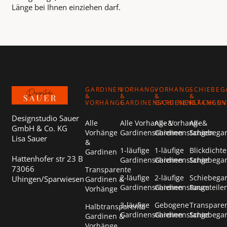
Länge bei Ihnen einziehen darf.
Footer
GARDINEN
VORHANG-
VORHANG-
SCHIEBEG
&
&
&
&
VORHÄNGE
GARDINENSCHIENEN
GARDINENSTANGEN
FLÄCHEN
Designstudio Sauer
Alle
Alle Vorhang- &
Alle Vorhang- &
Alle
GmbH & Co. KG
Vorhänge
Gardinenschienen
Gardinenstangen
Schiebega
Lisa Sauer
&
1-läufige
1-läufige
Blickdichte
Gardinen
Hattenhofer str 23 B
Gardinenschienen
Gardinenstange
Schiebega
73066
Transparente
2-läufige
2-läufige
Schiebega
Uhingen/Sparwiesen
Gardinen &
Gardinenschienen
Gardinenstange
Raumteiler
Vorhänge
3-läufige
Gebogene
Transpare
Halbtransparente
Gardinenschienen
Gardinenstange
Schiebega
Gardinen &
Vorhänge