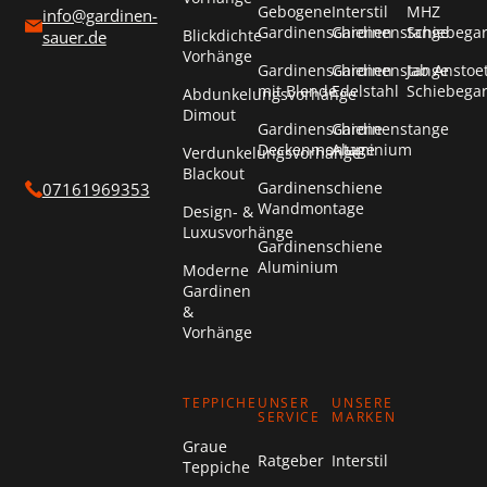
Gebogene
Interstil
MHZ
info@gardinen-
Gardinenschienen
Gardinenstange
Schiebega
Blickdichte
sauer.de
Vorhänge
Gardinenschienen
Gardinenstange
Jab Anstoe
mit Blende
Edelstahl
Schiebega
Abdunkelungsvorhänge
Dimout
Gardinenschiene
Gardinenstange
Deckenmontage
Aluminium
Verdunkelungsvorhänge
Blackout
Gardinenschiene
07161969353
Wandmontage
Design- &
Luxusvorhänge
Gardinenschiene
Aluminium
Moderne
Gardinen
&
Vorhänge
TEPPICHE
UNSER
UNSERE
SERVICE
MARKEN
Graue
Ratgeber
Interstil
Teppiche