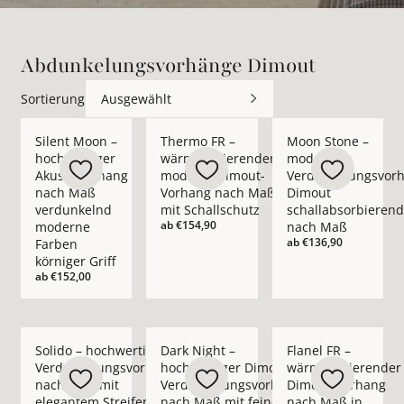
Abdunkelungsvorhänge Dimout
Sortierung
Ausgewählt
Mehr Details zu Silent Moon – hochwertiger Akustikvorhang
Mehr Details zu Thermo FR – wärmeisoli
Mehr Details zu Moo
Silent Moon –
Thermo FR –
Moon Stone –
hochwertiger
wärmeisolierender
moderner
Akustikvorhang
moderer Dimout-
Verdunkelungsvor
nach Maß
Vorhang nach Maß
Dimout
verdunkelnd
mit Schallschutz
schallabsorbierend
ab
€154,90
moderne
nach Maß
ab
€136,90
Farben
körniger Griff
ab
€152,00
Mehr Details zu Solido – hochwertiger Verdunkelungsvorhan
Mehr Details zu Dark Night – hochwert
Mehr Details zu Flan
Solido – hochwertiger
Dark Night –
Flanel FR –
Verdunkelungsvorhang
hochwertiger Dimout-
wärmeisolierender
nach Maß mit
Verdunkelungsvorhang
Dimout-Vorhang
elegantem Streifen-
nach Maß mit feinem
nach Maß in