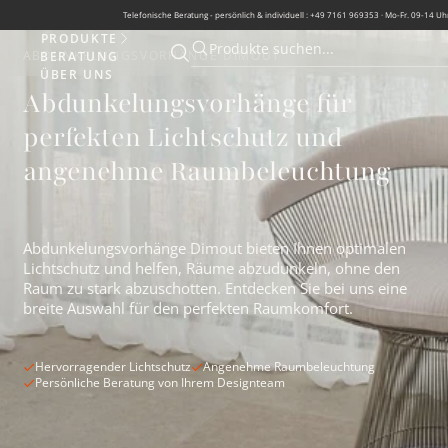
Telefonische Beratung - persönlich & individuell : +49 7161 969353 · Mo-Fr. 09-14 Uh
PRODUKTE
Produkte
Produkte suchen...
ABDUNKELUNGSVORHÄNGE DIMOUT
BERATUNG
Suche öffnen
Suche öffnen
ÜBER UNS
Abdunkelungsvorhänge für
perfekten Lichtschutz und
angenehme Raumbeleuchtung
Abdunkelungsvorhänge Dimout bieten Ihnen optimalen
Lichtschutz und helfen, Räume abzudunkeln, ohne den
Raum zu stark abzuschotten. Entdecken Sie bei uns eine
breite Auswahl für den perfekten Raumkomfort.
Hervorragender Lichtschutz
Angenehme Raumbeleuchtung
Persönliche Beratung von Ihrem Designteam