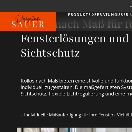
Te
PRODUKTE
BERATUNG
ÜBER 
Produkte
Rollos nach Maß für f
Fensterlösungen und 
Sichtschutz
Rollos nach Maß bieten eine stilvolle und funktio
individuell zu gestalten. Die maßgefertigten Sy
Sichtschutz, flexible Lichtregulierung und ein
Individuelle Maßanfertigung für Ihre Fenster
Vielfäl
Beige Rollos ansehen
Graue Rollos ansehen
Weiße 