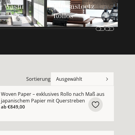
 Washi
Jab Anstoetz
Rollos
Sortierung
Ausgewählt
Beige Silber Schwarz ansehen
ch Maß mit fließendem Wellenmuster Webstruktur Weiß B
ehr Details zu Woven Paper – exklusives Rollo nach Maß
Woven Paper – exklusives Rollo nach Maß aus
japanischem Papier mit Querstreben
ab
€849,00
n
Maß mit Querstreifen Glanzeffekt weiß, beige, silber, g
ehr Details zu Woven Wood – exklusives Holzrollo nach