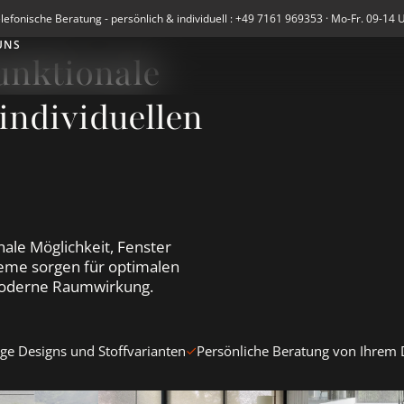
lefonische Beratung - persönlich & individuell : +49 7161 969353 · Mo-Fr. 09-14 
UNS
unktionale
individuellen
nale Möglichkeit, Fenster
steme sorgen für optimalen
e moderne Raumwirkung.
tige Designs und Stoffvarianten
Persönliche Beratung von Ihrem
Rollos ansehen
Nature Deco Rollos ansehen
Wood &amp; 