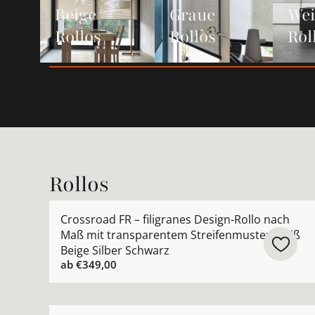
Beige
Graue
We
Rollos
Rollos
Rol
Rollos
Mehr Details zu Crossroad FR – filigranes Desi
Crossroad FR – filigranes Design-Rollo nach
Maß mit transparentem Streifenmuster Weiß
Beige Silber Schwarz
ab
€349,00
Mehr Details zu Woven Paper – hochwertiges Na