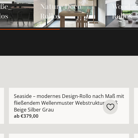
iße
Nature Deco
Wood &
los
Rollos
Rollos
gn-Rollo nach Maß mit transparentem Streifenmuster Weiß 
Mehr Details zu Seaside – modernes Design-Rollo na
M
Seaside – modernes Design-Rollo nach Maß mit
fließendem Wellenmuster Webstruktur Weiß
Beige Silber Grau
ab
€379,00
tur-Rollo nach Maß im Japandi-Look handgefertigt ansehe
Mehr Details zu Avenue – modernes Design-Rollo nach 
M