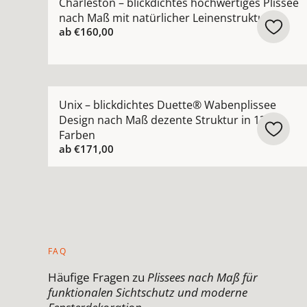
Charleston – blickdichtes hochwertiges Plissee
nach Maß mit natürlicher Leinenstruktur
ab
€160,00
Mehr Details zu Unix – blickdichtes Duette® Wa
Unix – blickdichtes Duette® Wabenplissee
Design nach Maß dezente Struktur in 13
Farben
ab
€171,00
FAQ
Häufige Fragen zu
Plissees nach Maß für
funktionalen Sichtschutz und moderne