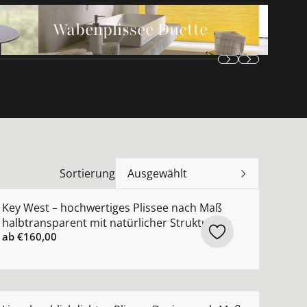
Wabenplissee Duette ansehen
Wabenplissee Duette
Sortierung
Ausgewählt
, grau, beige ansehen
ach Maß mit expressiven Pinselstrichen ansehen
ehr Details zu Key West – hochwertiges Plissee nach Maß 
Key West – hochwertiges Plissee nach Maß
halbtransparent mit natürlicher Struktur Jab
ab
€160,00
ansehen
e® Wabenplissee nach Maß mit modernem Streifendesign 
ehr Details zu Lincoln – blickdichtes Plissee Design nach