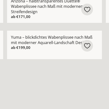
Arizona – halbtransparentes Duette®
Wabenplissee nach Maß mit modernem
Streifendesign
ab
€171,00
benplissee Design nach Maß dezente Struktur in 13 Farbe
Mehr Details zu Yuma – blickdichtes Wabenplissee n
Yuma – blickdichtes Wabenplissee nach Maß
mit moderner Aquarell-Landschaft Design
ab
€199,00