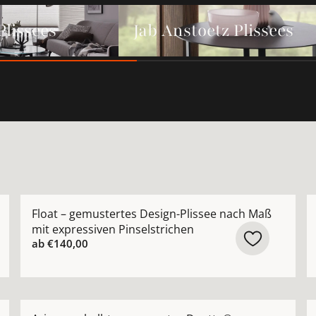
ees ansehen
Jab Anstoetz Plissees ansehen
Plissees
Jab Anstoetz Plissees
issee nach Maß mit sanftem Wellenverlauf gemustert blau
Mehr Details zu Float – gemustertes Design-Plissee n
M
Float – gemustertes Design-Plissee nach Maß
mit expressiven Pinselstrichen
ab
€140,00
ertiges Plissee nach Maß mit natürlicher Leinenstruktur 
Mehr Details zu Arizona – halbtransparentes Duett
M