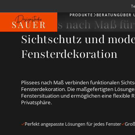
Te
PRODUKTE
BERATUNG
ÜBER 
Produkte
Plissees nach Maß für
Sichtschutz und mod
Fensterdekoration
Plissees nach Maß verbinden funktionalen Sicht
Fensterdekoration. Die maßgefertigten Lösungen
Fenstersituation und ermöglichen eine flexible R
Privatsphäre.
Perfekt angepasste Lösungen für jedes Fenster
Groß