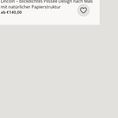
Lincoln – blickdichtes Plissee Design nach Maß
mit natürlicher Papierstruktur
ab
€140,00
n ansehen
ach Maß mit moderner Aquarell-Landschaft Design ansehe