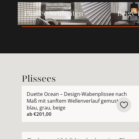
Plissee Neuheiten ansehen
Beige Pliss
Plissee Neuheiten
Beige 
Plissees
Mehr Details zu Duette Ocean – Design-Wabenpl
Duette Ocean – Design-Wabenplissee nach
Maß mit sanftem Wellenverlauf gemustert
blau, grau, beige
ab
€201,00
Mehr Details zu Charleston – blickdichtes hochw