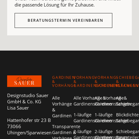
die passende Lösung für Ihr Zuhause.
BERATUNGSTERMIN VEREINBAREN
Footer
GARDINEN
VORHANG-
VORHANG-
SCHIEBEG
&
&
&
&
VORHÄNGE
GARDINENSCHIENEN
GARDINENSTANGEN
FLÄCHEN
Designstudio Sauer
Alle
Alle Vorhang- &
Alle Vorhang- &
Alle
GmbH & Co. KG
Vorhänge
Gardinenschienen
Gardinenstangen
Schiebega
Lisa Sauer
&
1-läufige
1-läufige
Blickdichte
Gardinen
Hattenhofer str 23 B
Gardinenschienen
Gardinenstange
Schiebega
73066
Transparente
2-läufige
2-läufige
Schiebega
Uhingen/Sparwiesen
Gardinen &
Gardinenschienen
Gardinenstange
Raumteiler
Vorhänge