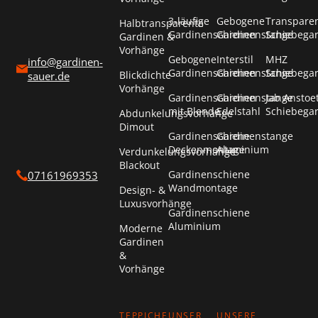
3-läufige
Gebogene
Transpare
Halbtransparente
Gardinenschienen
Gardinenstange
Schiebega
Gardinen &
Vorhänge
Gebogene
Interstil
MHZ
info@gardinen-
Gardinenschienen
Gardinenstange
Schiebega
Blickdichte
sauer.de
Vorhänge
Gardinenschienen
Gardinenstange
Jab Anstoe
mit Blende
Edelstahl
Schiebega
Abdunkelungsvorhänge
Dimout
Gardinenschiene
Gardinenstange
Deckenmontage
Aluminium
Verdunkelungsvorhänge
Blackout
Gardinenschiene
07161969353
Wandmontage
Design- &
Luxusvorhänge
Gardinenschiene
Aluminium
Moderne
Gardinen
&
Vorhänge
TEPPICHE
UNSER
UNSERE