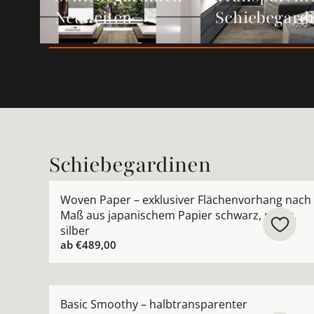
Neuheiten
Schiebegard
Schiebegardinen
Mehr Details zu Woven Paper – exklusiver Fläch
Woven Paper – exklusiver Flächenvorhang nach
Maß aus japanischem Papier schwarz, natur,
silber
ab
€489,00
Mehr Details zu Basic Smoothy – halbtranspare
Basic Smoothy – halbtransparenter