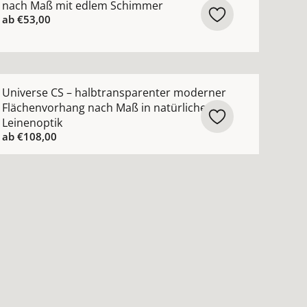
nach Maß mit edlem Schimmer
ab
€53,00
enschutz Flächenvorhang nach Maß aus Screen-Gewebe a
ehr Details zu Universe CS – halbtransparenter moderner
Universe CS – halbtransparenter moderner
Flächenvorhang nach Maß in natürlicher
Leinenoptik
ab
€108,00
sehen
chenvorhang nach Maß mit filigranem Streifenmuster anse