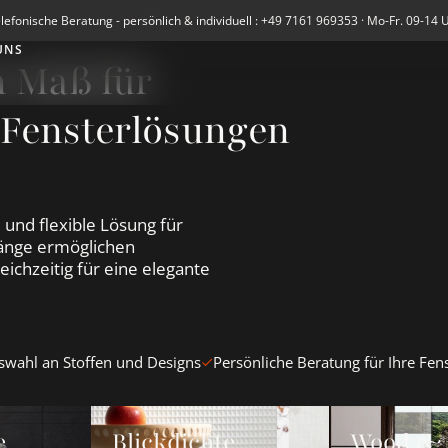
lefonische Beratung - persönlich & individuell : +49 7161 969353 · Mo-Fr. 09-14 
UNS
h Maß für
 Fensterlösungen
und flexible Lösung für
hänge ermöglichen
eichzeitig für eine elegante
wahl an Stoffen und Designs
Persönliche Beratung für Ihre Fen
begardinen ansehen
Blickdichte Schiebegardinen ansehen
Wood &amp; Wa
e
Blickdichte
Wood & 