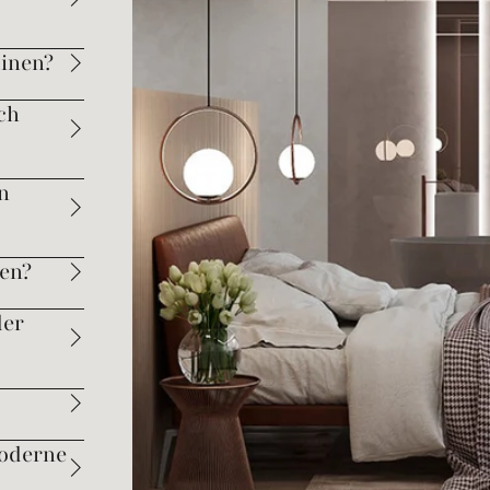
dinen?
ch
n
en?
der
moderne