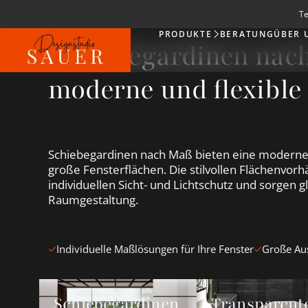
Te
PRODUKTE
BERATUNG
ÜBER 
Produkte
Schiebegardinen nac
moderne und flexible
Schiebegardinen nach Maß bieten eine moderne 
große Fensterflächen. Die stilvollen Flächenvor
individuellen Sicht- und Lichtschutz und sorgen gl
Raumgestaltung.
Individuelle Maßlösungen für Ihre Fenster
Große Aus
Schiebegardinen Neuheiten ansehen
Transparente Schie
Schiebegardinen
Transparent