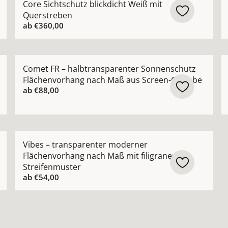
Core Sichtschutz blickdicht Weiß mit
Querstreben
ab
€360,00
lächenvorhang nach Maß aus 100% Trevira CS ansehen
Mehr Details zu Comet FR – halbtransparenter Sonn
M
Comet FR – halbtransparenter Sonnenschutz
Flächenvorhang nach Maß aus Screen-Gewebe
ab
€88,00
oderner Flächenvorhang nach Maß aus 100 % Trevira CS an
Mehr Details zu Vibes – transparenter moderner Flä
Vibes – transparenter moderner
Flächenvorhang nach Maß mit filigranem
Streifenmuster
ab
€54,00