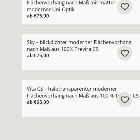
Flächenvorhang nach Maß mit matter
moderner Uni-Optik
ab
€75,00
Mehr Details zu Sky – blickdichter moderner F
Sky – blickdichter moderner Flächenvorhang
nach Maß aus 100% Trevira CS
ab
€75,00
Mehr Details zu Vita CS – halbtransparenter m
Vita CS – halbtransparenter moderner
Flächenvorhang nach Maß aus 100 % Trevira CS
ab
€65,00