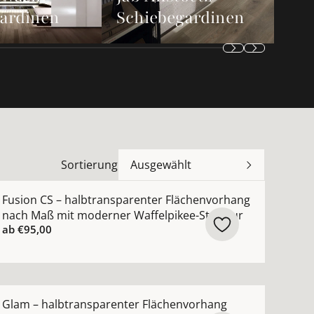
ardinen
Schiebegardinen
Sortierung
Ausgewählt
r, silber ansehen
 Flächenvorhang nach Maß mit ausgefallener Gitterstruk
ehr Details zu Fusion CS – halbtransparenter Flächenvo
Fusion CS – halbtransparenter Flächenvorhang
nach Maß mit moderner Waffelpikee-Struktur
ab
€95,00
ptik ansehen
rhang Washi Core Sichtschutz blickdicht Weiß mit Quer
ehr Details zu Glam – halbtransparenter Flächenvorhan
Glam – halbtransparenter Flächenvorhang