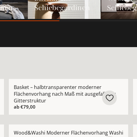
inen
Schiebegardinen
Schiebeg
envorhang nach Maß aus japanischem Papier schwarz, natu
Mehr Details zu Basket – halbtransparenter moderner
M
Basket – halbtransparenter moderner
Flächenvorhang nach Maß mit ausgefallener
Gitterstruktur
ab
€79,00
nter Flächenvorhang nach Maß mit matter moderner Uni-O
Mehr Details zu Wood&amp;Washi Moderner Flächenvo
M
Wood&Washi Moderner Flächenvorhang Washi