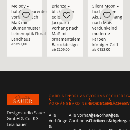
Mehr Details zu Melody – halbtransparenter Vorhang nach M
Mehr Details zu Brianza – blickdichter 
Mehr Details zu Sil
Melody –
Brianza –
Silent Moon –
halbtransparenter
blickdichter
hochwertiger
Vorhang nach
edler
Akustikvorhang
Maß mit
Jacquard-
nach Maß
Blumenmuster
Vorhang nach
verdunkelnd
Leinenoptik Floral
Maß mit
moderne
Landhaus
ornamentalem
Farben
ab
€92,00
Barockdesign
körniger Griff
ab
€209,00
ab
€152,00
Footer
GARDINEN
VORHANG-
VORHANG-
SCHIEBEG
&
&
&
&
VORHÄNGE
GARDINENSCHIENEN
GARDINENSTANGEN
FLÄCHEN
Designstudio Sauer
Alle
Alle Vorhang- &
Alle Vorhang- &
Alle
GmbH & Co. KG
Vorhänge
Gardinenschienen
Gardinenstangen
Schiebega
Lisa Sauer
&