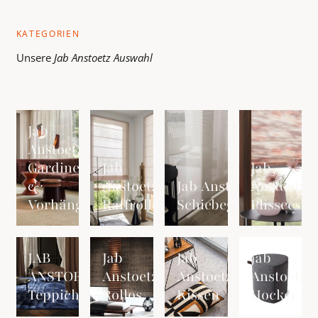
KATEGORIEN
Unsere
Jab Anstoetz
Auswahl
Jab Anstoetz Gardinen &amp; Vorhänge ansehen
Jab Anstoetz Raffrollo ansehen
Jab Anstoetz Schiebegardinen 
Jab Anstoetz Pl
Jab
Anstoetz
Gardinen
Jab
Jab
&
Anstoetz
Jab Anstoetz
Anstoetz
Vorhänge
Raffrollo
Schiebegardinen
Plissees
JAB ANSTOETZ Teppiche ansehen
Jab Anstoetz Rollos ansehen
Jab Anstoetz Kissen ansehen
Jab Anstoetz Ho
JAB
Jab
Jab
Jab
ANSTOETZ
Anstoetz
Anstoetz
Anstoetz
Teppiche
Rollos
Kissen
Hocker