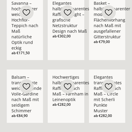
Savanna –
Elegantes
Basket –
hochwertiger
halbtransparentes
halbtransparenter
weicher
Raffrollo Flight –
moderner
Hochflor-
grafische
Flächenvorhang
Teppich nach
Netzstruktur
nach Maß mit
Maß
Design nach Maß
ausgefallener
ab
€302,00
natürliche
Gitterstruktur
ab
€79,00
Optik rund
eckig
ab
€171,50
Mehr Details zu Balsam – transparente weichfließende Voil
Mehr Details zu Hochwertiges halbtransp
Mehr Details zu Eleg
Balsam –
Hochwertiges
Elegantes
transparente
halbtransparentes
transparentes
weichfließende
Raffrollo nach
Raffrollo nach
Voile-Gardine
Maß – Farnham in
Maß – Circle
nach Maß mit
Leinenoptik
mit Scherli
ab
€282,00
seidigem
Punkte
Schimmer
Muster
ab
€84,90
ab
€282,00