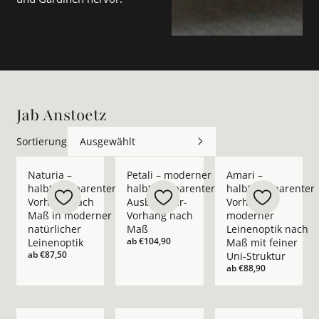
Jab Anstoetz
Sortierung
Ausgewählt
Mehr Details zu Naturia – halbtransparenter Vorhang nach M
Mehr Details zu Petali – moderner halb
Mehr Details zu Amar
Naturia –
Petali – moderner
Amari –
halbtransparenter
halbtransparenter
halbtransparenter
Vorhang nach
Ausbrenner-
Vorhang in
Maß in moderner
Vorhang nach
moderner
natürlicher
Maß
Leinenoptik nach
ab
€104,90
Leinenoptik
Maß mit feiner
ab
€87,50
Uni-Struktur
ab
€88,90
Mehr Details zu Savanna – hochwertiger weicher Hochflor-Te
Mehr Details zu Elegantes halbtransparen
Mehr Details zu Bask