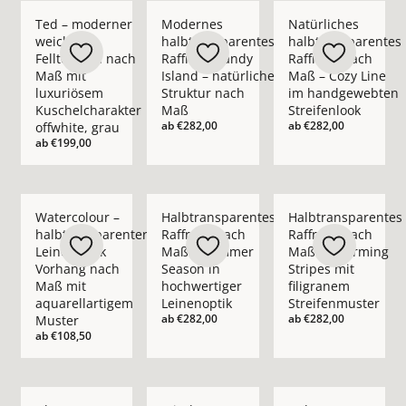
Mehr Details zu Ted – moderner weicher Fellteppich nach Ma
Mehr Details zu Modernes halbtransparent
Mehr Details zu Natü
Ted – moderner
Modernes
Natürliches
weicher
halbtransparentes
halbtransparentes
Fellteppich nach
Raffrollo Sandy
Raffrollo nach
Maß mit
Island – natürliche
Maß – Cozy Line
luxuriösem
Struktur nach
im handgewebten
Kuschelcharakter
Maß
Streifenlook
ab
€282,00
ab
€282,00
offwhite, grau
ab
€199,00
Mehr Details zu Watercolour – halbtransparenter Leinenopti
Mehr Details zu Halbtransparentes Raffr
Mehr Details zu Halb
Watercolour –
Halbtransparentes
Halbtransparentes
halbtransparenter
Raffrollo nach
Raffrollo nach
Leinenoptik
Maß – Summer
Maß – Charming
Vorhang nach
Season in
Stripes mit
Maß mit
hochwertiger
filigranem
aquarellartigem
Leinenoptik
Streifenmuster
ab
€282,00
ab
€282,00
Muster
ab
€108,50
Mehr Details zu Glam – halbtransparenter Flächenvorhang 
Mehr Details zu Wind – moderner Teppich
Mehr Details zu Gal