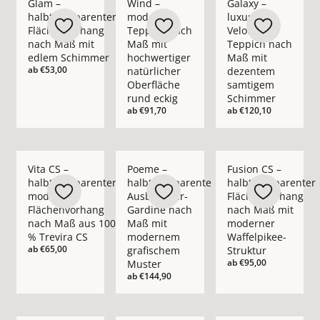
Glam –
Wind –
Galaxy –
halbtransparenter
moderner
luxuriöser
Flächenvorhang
Teppich nach
Velours-
nach Maß mit
Maß mit
Teppich nach
edlem Schimmer
hochwertiger
Maß mit
ab
€53,00
natürlicher
dezentem
Oberfläche
samtigem
rund eckig
Schimmer
ab
€91,70
ab
€120,10
Mehr Details zu Vita CS – halbtransparenter moderner Fläch
Mehr Details zu Poeme – halbtranspare
Mehr Details zu Fusi
Vita CS –
Poeme –
Fusion CS –
halbtransparenter
halbtransparente
halbtransparenter
moderner
Ausbrenner-
Flächenvorhang
Flächenvorhang
Gardine nach
nach Maß mit
nach Maß aus 100
Maß mit
moderner
% Trevira CS
modernem
Waffelpikee-
ab
€65,00
grafischem
Struktur
ab
€95,00
Muster
ab
€144,90