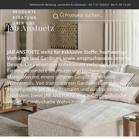
Telefonische Beratung - persönlich & individuell : +49 7161 969353 · Mo-Fr. 09-14 Uhr
PRODUKTE
Produkte
Produkte suchen...
BERATUNG
Suche öffnen
Suche öffnen
ÜBER UNS
Jab Anstoetz
JAB ANSTOETZ steht für exklusive Stoffe, hochwertige
Vorhänge und Gardinen sowie anspruchsvolles Interior
Design.
Die vielseitigen Kollektionen verbinden elegante
Farben, besondere Strukturen und hochwertige
Materialien mit einem sicheren Gespür für aktuelle
Wohntrends. Von transparenten Gardinen über dekorative
Vorhangstoffe bis zu funktionalen und ausdrucksstarken
Qualitäten bietet JAB ANSTOETZ eine außergewöhnliche
Vielfalt für individuelle Wohnräume.