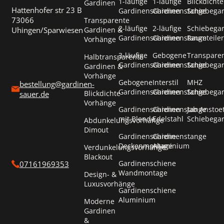
1-läufige
1-läufige
Blickdichte
Gardinen
Hattenhofer str 23 B
Gardinenschienen
Gardinenstange
Schiebega
73066
Transparente
2-läufige
2-läufige
Schiebega
Uhingen/Sparwiesen
Gardinen &
Gardinenschienen
Gardinenstange
Raumteiler
Vorhänge
3-läufige
Gebogene
Transpare
Halbtransparente
Gardinenschienen
Gardinenstange
Schiebega
Gardinen &
Vorhänge
Gebogene
Interstil
MHZ
bestellung@gardinen-
Gardinenschienen
Gardinenstange
Schiebega
Blickdichte
sauer.de
Vorhänge
Gardinenschienen
Gardinenstange
Jab Anstoe
mit Blende
Edelstahl
Schiebega
Abdunkelungsvorhänge
Dimout
Gardinenschiene
Gardinenstange
Deckenmontage
Aluminium
Verdunkelungsvorhänge
Blackout
Gardinenschiene
07161969353
Wandmontage
Design- &
Luxusvorhänge
Gardinenschiene
Aluminium
Moderne
Gardinen
&