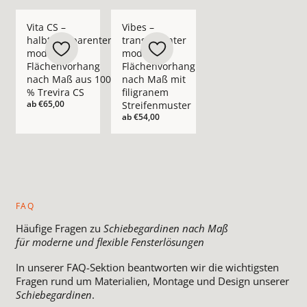
Mehr Details zu Vita CS – halbtransparenter moderner Fläch
Mehr Details zu Vibes – transparenter m
Vita CS –
Vibes –
halbtransparenter
transparenter
moderner
moderner
Flächenvorhang
Flächenvorhang
nach Maß aus 100
nach Maß mit
% Trevira CS
filigranem
ab
€65,00
Streifenmuster
ab
€54,00
FAQ
Häufige Fragen zu
Schiebegardinen nach Maß
für moderne und flexible Fensterlösungen
In unserer FAQ-Sektion beantworten wir die wichtigsten
Fragen rund um Materialien, Montage und Design unserer
Schiebegardinen
.