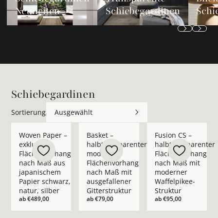
Neuheiten
Schiebegardinen
Schi
Schiebegardinen
Sortierung
Ausgewählt
Mehr Details zu Woven Paper – exklusiver Flächenvorhang na
Mehr Details zu Basket – halbtransparen
Mehr Details zu Fusi
Woven Paper –
Basket –
Fusion CS –
exklusiver
halbtransparenter
halbtransparenter
Flächenvorhang
moderner
Flächenvorhang
nach Maß aus
Flächenvorhang
nach Maß mit
japanischem
nach Maß mit
moderner
Papier schwarz,
ausgefallener
Waffelpikee-
natur, silber
Gitterstruktur
Struktur
ab
€489,00
ab
€79,00
ab
€95,00