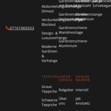
Gardinenschienen
Gardinenstange
Jab Anstoe
mit Blende
Edelstahl
Schiebega
Abdunkelungsvorhänge
Dimout
Gardinenschiene
Gardinenstange
Deckenmontage
Aluminium
Verdunkelungsvorhänge
Blackout
Gardinenschiene
07161969353
Wandmontage
Design- &
Luxusvorhänge
Gardinenschiene
Aluminium
Moderne
Gardinen
&
Vorhänge
TEPPICHE
UNSER
UNSERE
SERVICE
MARKEN
Graue
Ratgeber
Interstil
Teppiche
Über
Jab
Schwarze
uns
Anstoetz
Teppiche