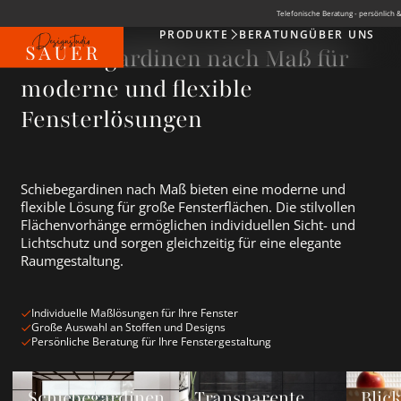
Telefonische Beratung - persönlich &
PRODUKTE
BERATUNG
ÜBER UNS
Produkte
Schiebegardinen nach Maß für
moderne und flexible
Fensterlösungen
Schiebegardinen nach Maß bieten eine moderne und
flexible Lösung für große Fensterflächen. Die stilvollen
Flächenvorhänge ermöglichen individuellen Sicht- und
Lichtschutz und sorgen gleichzeitig für eine elegante
Raumgestaltung.
Individuelle Maßlösungen für Ihre Fenster
Große Auswahl an Stoffen und Designs
Persönliche Beratung für Ihre Fenstergestaltung
Schiebegardinen Neuheiten ansehen
Transparente Schiebegardinen ans
Blickdic
Schiebegardinen
Transparente
Blic