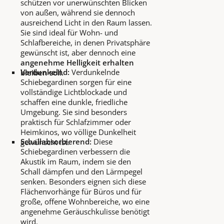
schützen vor unerwünschten Blicken
von außen, während sie dennoch
ausreichend Licht in den Raum lassen.
Sie sind ideal für Wohn- und
Schlafbereiche, in denen Privatsphäre
gewünscht ist, aber dennoch eine
angenehme Helligkeit erhalten
Verdunkelnd:
Verdunkelnde
bleiben soll.
Schiebegardinen sorgen für eine
vollständige Lichtblockade und
schaffen eine dunkle, friedliche
Umgebung. Sie sind besonders
praktisch für Schlafzimmer oder
Heimkinos, wo völlige Dunkelheit
Schallabsorbierend:
Diese
gewünscht ist.
Schiebegardinen verbessern die
Akustik im Raum, indem sie den
Schall dämpfen und den Lärmpegel
senken. Besonders eignen sich diese
Flächenvorhänge für Büros und für
große, offene Wohnbereiche, wo eine
angenehme Geräuschkulisse benötigt
wird.