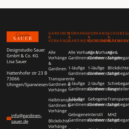
Footer
GARDINEN
VORHANG-
VORHANG-
SCHIEBEG
&
&
&
&
VORHÄNGE
GARDINENSCHIENEN
GARDINENSTANGEN
FLÄCHEN
Designstudio Sauer
Alle
Alle Vorhang- &
Alle Vorhang- &
Alle
GmbH & Co. KG
Vorhänge
Gardinenschienen
Gardinenstangen
Schiebega
Lisa Sauer
&
1-läufige
1-läufige
Blickdichte
Gardinen
Hattenhofer str 23 B
Gardinenschienen
Gardinenstange
Schiebega
73066
Transparente
2-läufige
2-läufige
Schiebega
Uhingen/Sparwiesen
Gardinen &
Gardinenschienen
Gardinenstange
Raumteiler
Vorhänge
3-läufige
Gebogene
Transpare
Halbtransparente
Gardinenschienen
Gardinenstange
Schiebega
Gardinen &
Vorhänge
Gebogene
Interstil
MHZ
info@gardinen-
Gardinenschienen
Gardinenstange
Schiebega
Blickdichte
sauer.de
Vorhänge