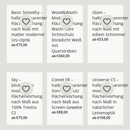
Mehr Details zu Basic Smoothy – halbtransparenter Flächen
Mehr Details zu Wood&amp;Washi Moderne
Mehr Details zu Gla
Basic Smoothy –
Wood&Washi
Glam –
halbtransparenter
Moderner
halbtransparenter
Flächenvorhang
Flächenvorhang
Flächenvorhang
nach Maß mit
Washi Core
nach Maß mit
matter moderner
Sichtschutz
edlem Schimmer
ab
€53,00
Uni-Optik
blickdicht Weiß
ab
€75,00
mit
Querstreben
ab
€360,00
Mehr Details zu Sky – blickdichter moderner Flächenvorhang
Mehr Details zu Comet FR – halbtranspa
Mehr Details zu Univ
Sky –
Comet FR –
Universe CS –
blickdichter
halbtransparenter
halbtransparenter
moderner
Sonnenschutz
moderner
Flächenvorhang
Flächenvorhang
Flächenvorhang
nach Maß aus
nach Maß aus
nach Maß in
100% Trevira
Screen-Gewebe
natürlicher
ab
€88,00
CS
Leinenoptik
ab
€75,00
ab
€108,00