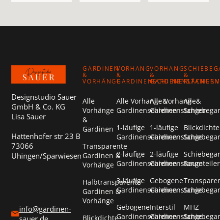
Footer
GARDINEN
VORHANG-
VORHANG-
SCHIEBEG
&
&
&
&
VORHÄNGE
GARDINENSCHIENEN
GARDINENSTANGEN
FLÄCHEN
Designstudio Sauer
Alle
Alle Vorhang- &
Alle Vorhang- &
Alle
GmbH & Co. KG
Vorhänge
Gardinenschienen
Gardinenstangen
Schiebega
Lisa Sauer
&
1-läufige
1-läufige
Blickdichte
Gardinen
Hattenhofer str 23 B
Gardinenschienen
Gardinenstange
Schiebega
73066
Transparente
2-läufige
2-läufige
Schiebega
Uhingen/Sparwiesen
Gardinen &
Gardinenschienen
Gardinenstange
Raumteiler
Vorhänge
3-läufige
Gebogene
Transpare
Halbtransparente
Gardinenschienen
Gardinenstange
Schiebega
Gardinen &
Vorhänge
Gebogene
Interstil
MHZ
info@gardinen-
Gardinenschienen
Gardinenstange
Schiebega
Blickdichte
sauer.de