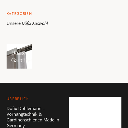
KATEGORIEN
Unsere
Döfix
Auswahl
Döfix Gardinenschiene ansehen
Döfix
Gardinenschiene
ÜBERBLICK
Döfix Döhlemann –
Vorhangtechnik &
Gardinenschienen Made in
Germany