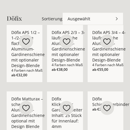
Döfix
Sortierung
Ausgewählt
Mehr Details zu Döfix APS 1/2 – 1-/2-läufige flache Alumini
Mehr Details zu Döfix APS 2/3 – 3-läufi
Mehr Details zu Döfi
Döfix APS 1/2 –
Döfix APS 2/3 – 3-
Döfix APS 3/4 – 4-
1-/2-läufige
läufige flache
läufige flache
flache
Aluminium-
Aluminium-
Aluminium-
Gardinenschiene
Gardinenschiene
Gardinenschiene
mit optionaler
mit optionaler
mit optionaler
Design-Blende
Design-Blende
4 Farben nach Maß
4 Farben nach Maß
Design-Blende
ab
€38,00
ab
€55,00
4 Farben nach Maß
ab
€32,00
Mehr Details zu Döfix Matturax – schwarze Aluminium-Gardi
Mehr Details zu Döfix Klickgleiter Gardin
Mehr Details zu Döfi
Döfix Matturax –
Döfix
Döfix
schwarze
Klickgleiter
Schienenverbinder
ab
€3,40
Aluminium-
Gardinengleiter
Gardinenschiene
Inhalt: 25 Stück
optional mit
für Innenlauf:
Design Blende
4mm