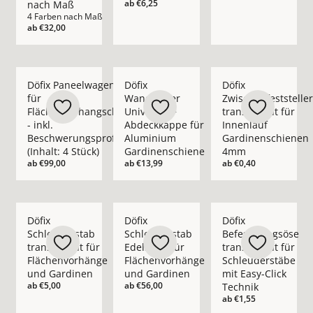
ab
€6,25
nach Maß
4 Farben nach Maß
ab
€32,00
Mehr Details zu Döfix Paneelwagen Set für Flächenvorhangschi
Mehr Details zu Döfix Wandträger Unive
Mehr Details zu Döfi
Döfix Paneelwagen Set
Döfix
Döfix
für
Wandträger
Zwischenfeststeller
Flächenvorhangschienen
Universal +
transparent für
- inkl.
Abdeckkappe für
Innenlauf
Beschwerungsprofil
Aluminium
Gardinenschienen
(Inhalt: 4 Stück)
Gardinenschiene
4mm
ab
€99,00
ab
€13,99
ab
€0,40
Mehr Details zu Döfix Schleuderstab transparent für Fläche
Mehr Details zu Döfix Schleuderstab Ede
Mehr Details zu Döfi
Döfix
Döfix
Döfix
Schleuderstab
Schleuderstab
Befestigungsöse
transparent für
Edelstahl für
transparent für
Flächenvorhänge
Flächenvorhänge
Schleuderstäbe
und Gardinen
und Gardinen
mit Easy-Click
ab
€5,00
ab
€56,00
Technik
ab
€1,55