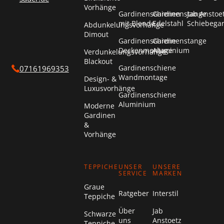
Vorhänge
Gardinenschienen
Gardinenstange
Jab Anstoe
mit Blende
Edelstahl
Schiebega
Abdunkelungsvorhänge
Dimout
Gardinenschiene
Gardinenstange
Deckenmontage
Aluminium
Verdunkelungsvorhänge
Blackout
Gardinenschiene
07161969353
Wandmontage
Design- &
Luxusvorhänge
Gardinenschiene
Aluminium
Moderne
Gardinen
&
Vorhänge
TEPPICHE
UNSER
UNSERE
SERVICE
MARKEN
Graue
Ratgeber
Interstil
Teppiche
Über
Jab
Schwarze
uns
Anstoetz
Teppiche