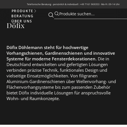
Telefonische Beratung - persönlich & individuell : +49 7161 969353 · Mo-Fr. 09-14 Uhr
PRODUKTE
Produkte
Produkte suchen...
BERATUNG
Suche öffnen
Suche öffnen
ÜBER UNS
Döfix
Döfix Döhlemann steht für hochwertige
Vorhangschienen, Gardinenschienen und innovative
Systeme für moderne Fensterdekorationen.
Die in
Deutschland entwickelten und gefertigten Lösungen
verbinden präzise Technik, funktionales Design und
vielseitige Einsatzmöglichkeiten. Von filigranen
Aluminium-Gardinenschienen über Wellenvorhang- und
Flächenvorhangsysteme bis zum passenden Zubehör
bietet Döfix individuelle Lösungen für anspruchsvolle
Wohn- und Raumkonzepte.