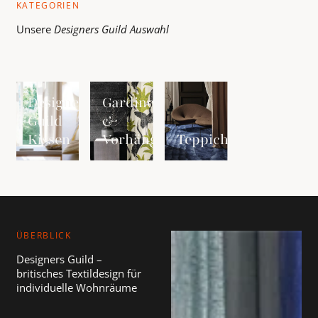
KATEGORIEN
Unsere
Designers Guild
Auswahl
Designers Guild Kissen ansehen
Gardinen &amp; Vorhänge ansehen
Teppiche ansehen
Designers
Gardinen
Guild
&
Kissen
Vorhänge
Teppiche
ÜBERBLICK
Designers Guild –
britisches Textildesign für
individuelle Wohnräume