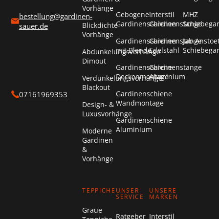
Vorhänge
Gebogene
Interstil
MHZ
bestellung@gardinen-
Gardinenschienen
Gardinenstange
Schiebega
Blickdichte
sauer.de
Vorhänge
Gardinenschienen
Gardinenstange
Jab Anstoe
mit Blende
Edelstahl
Schiebega
Abdunkelungsvorhänge
Dimout
Gardinenschiene
Gardinenstange
Deckenmontage
Aluminium
Verdunkelungsvorhänge
Blackout
Gardinenschiene
07161969353
Wandmontage
Design- &
Luxusvorhänge
Gardinenschiene
Aluminium
Moderne
Gardinen
&
Vorhänge
TEPPICHE
UNSER
UNSERE
SERVICE
MARKEN
Graue
Ratgeber
Interstil