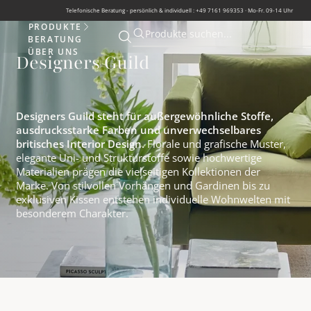
Telefonische Beratung - persönlich & individuell : +49 7161 969353 · Mo-Fr. 09-14 Uhr
PRODUKTE
Produkte
Produkte suchen...
BERATUNG
Suche öffnen
Suche öffnen
ÜBER UNS
Designers Guild
Designers Guild steht für außergewöhnliche Stoffe,
ausdrucksstarke Farben und unverwechselbares
britisches Interior Design.
Florale und grafische Muster,
elegante Uni- und Strukturstoffe sowie hochwertige
Materialien prägen die vielseitigen Kollektionen der
Marke. Von stilvollen Vorhängen und Gardinen bis zu
exklusiven Kissen entstehen individuelle Wohnwelten mit
besonderem Charakter.