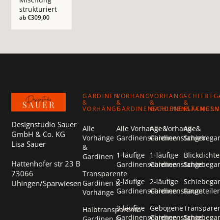
strukturiert
ab
€309,00
Footer
GARDINEN
VORHANG-
VORHANG-
SCHIEBEG
&
&
&
&
VORHÄNGE
GARDINENSCHIENEN
GARDINENSTANGEN
FLÄCHEN
Designstudio Sauer
Alle
Alle Vorhang- &
Alle Vorhang- &
Alle
GmbH & Co. KG
Vorhänge
Gardinenschienen
Gardinenstangen
Schiebega
Lisa Sauer
&
1-läufige
1-läufige
Blickdichte
Gardinen
Hattenhofer str 23 B
Gardinenschienen
Gardinenstange
Schiebega
73066
Transparente
2-läufige
2-läufige
Schiebega
Uhingen/Sparwiesen
Gardinen &
Gardinenschienen
Gardinenstange
Raumteiler
Vorhänge
3-läufige
Gebogene
Transpare
Halbtransparente
Gardinenschienen
Gardinenstange
Schiebega
Gardinen &