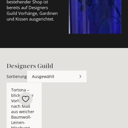
bestehender Shop ist
bereits auf Designers
Guild Vorhänge, Gardinen
und Kissen ausgerichtet.
Designers Guild
Sortierung
Ausgewählt
Mehr Details zu Tortona – blickdichter Vorhang nach Maß au
Tortona –
blickdichter
Vorhang
nach Maß
aus weicher
Baumwoll-
Leinen-
Mischung