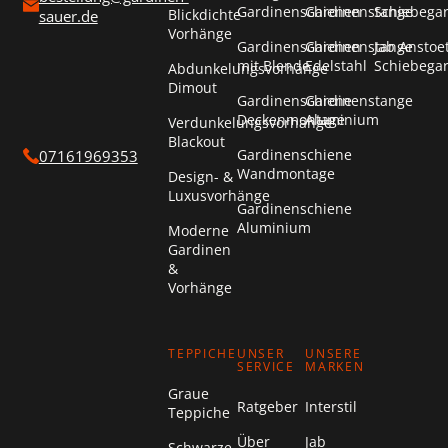
Gardinenschienen
Gardinenstange
Schiebega
Blickdichte
sauer.de
Vorhänge
Gardinenschienen
Gardinenstange
Jab Anstoe
mit Blende
Edelstahl
Schiebega
Abdunkelungsvorhänge
Dimout
Gardinenschiene
Gardinenstange
Deckenmontage
Aluminium
Verdunkelungsvorhänge
Blackout
Gardinenschiene
07161969353
Wandmontage
Design- &
Luxusvorhänge
Gardinenschiene
Aluminium
Moderne
Gardinen
&
Vorhänge
TEPPICHE
UNSER
UNSERE
SERVICE
MARKEN
Graue
Ratgeber
Interstil
Teppiche
Über
Jab
Schwarze