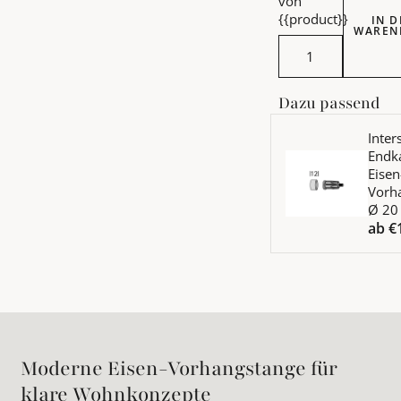
von
{{product}}
IN 
WAREN
Intersti
Dazu passend
Mehr Details zu Inte
Inters
Endk
Eisen
Vorh
Ø 2
ab
€
Moderne Eisen-Vorhangstange für
klare Wohnkonzepte