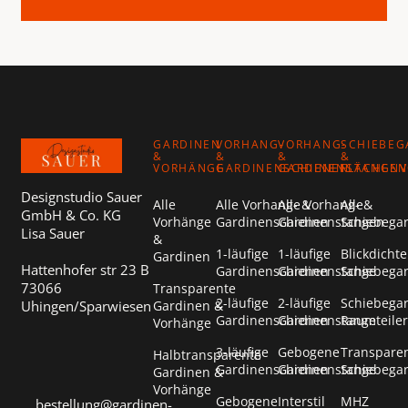
Footer
GARDINEN
VORHANG-
VORHANG-
SCHIEBEG
&
&
&
&
VORHÄNGE
GARDINENSCHIENEN
GARDINENSTANGEN
FLÄCHEN
Designstudio Sauer
Alle
Alle Vorhang- &
Alle Vorhang- &
Alle
GmbH & Co. KG
Vorhänge
Gardinenschienen
Gardinenstangen
Schiebega
Lisa Sauer
&
1-läufige
1-läufige
Blickdichte
Gardinen
Hattenhofer str 23 B
Gardinenschienen
Gardinenstange
Schiebega
73066
Transparente
2-läufige
2-läufige
Schiebega
Uhingen/Sparwiesen
Gardinen &
Gardinenschienen
Gardinenstange
Raumteiler
Vorhänge
3-läufige
Gebogene
Transpare
Halbtransparente
Gardinenschienen
Gardinenstange
Schiebega
Gardinen &
Vorhänge
Gebogene
Interstil
MHZ
bestellung@gardinen-