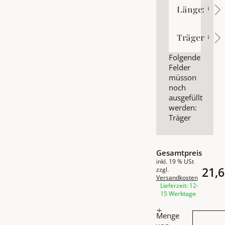
Länge:
Länge:
Träger
Träger
Folgende
Felder
müsson
noch
ausgefüllt
werden:
Träger
Gesamtpreis
inkl. 19 % USt
21,6
zzgl.
Versandkosten
Lieferzeit: 12-
15 Werktage
Menge