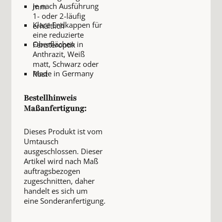
Je nach Ausführung
mm
1- oder 2-läufig
Klare Endkappen für
erhältlich
eine reduzierte
Oberflächen in
Fensteroptik
Anthrazit, Weiß
matt, Schwarz oder
Made in Germany
Rost
Bestellhinweis
Maßanfertigung:
Dieses Produkt ist vom
Umtausch
ausgeschlossen. Dieser
Artikel wird nach Maß
auftragsbezogen
zugeschnitten, daher
handelt es sich um
eine Sonderanfertigung.