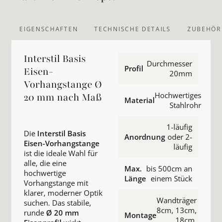
EIGENSCHAFTEN
TECHNISCHE DETAILS
ZUBEHÖR
Interstil Basis
Durchmesser
Profil
Eisen-
20mm
Vorhangstange Ø
Hochwertiges
20 mm nach Maß
Material
Stahlrohr
1-läufig
Die
Interstil Basis
Anordnung
oder 2-
Eisen-Vorhangstange
läufig
ist die ideale Wahl für
alle, die eine
Max.
bis 500cm an
hochwertige
Länge
einem Stück
Vorhangstange mit
klarer, moderner Optik
Wandträger
suchen. Das stabile,
8cm, 13cm,
runde
Ø 20 mm
Montage
18cm,