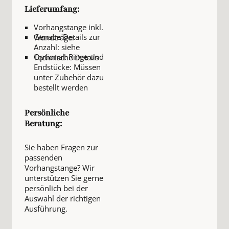
Lieferumfang:
Vorhangstange inkl.
Genaue Details zur
Wandträger
Anzahl: siehe
Optional: Ringe und
Technische Details
Endstücke: Müssen
unter Zubehör dazu
bestellt werden
Persönliche
Beratung:
Sie haben Fragen zur
passenden
Vorhangstange? Wir
unterstützen Sie gerne
persönlich bei der
Auswahl der richtigen
Ausführung.