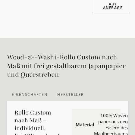
Auf Anfrage
AUF
ANFRAGE
Wood-&-Washi-Rollo Custom nach
Maß mit frei gestaltbarem Japanpapier
und Querstreben
EIGENSCHAFTEN
HERSTELLER
Rollo Custom
100% Woven
nach Maß –
paper aus den
Material
individuell,
Fasern des
Maulbeerbaums