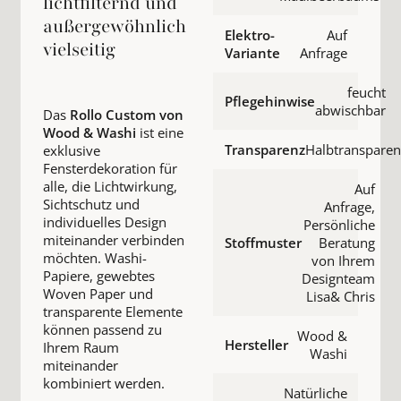
lichtfilternd und
außergewöhnlich
Elektro-
Auf
vielseitig
Variante
Anfrage
feucht
Pflegehinwise
abwischbar
Das
Rollo Custom von
Wood & Washi
ist eine
Transparenz
Halbtransparen
exklusive
Fensterdekoration für
alle, die Lichtwirkung,
Auf
Sichtschutz und
Anfrage,
individuelles Design
Persönliche
miteinander verbinden
Stoffmuster
Beratung
möchten. Washi-
von Ihrem
Papiere, gewebtes
Designteam
Woven Paper und
Lisa& Chris
transparente Elemente
können passend zu
Wood &
Hersteller
Ihrem Raum
Washi
miteinander
kombiniert werden.
Natürliche