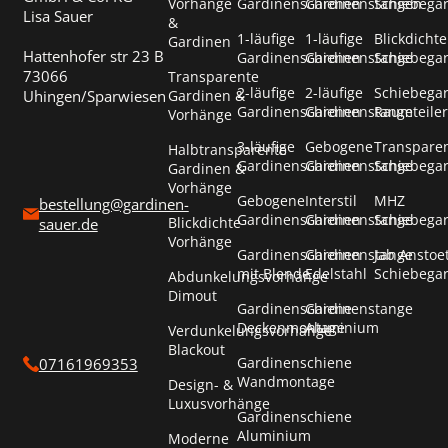
Vorhänge
Gardinenschienen
Gardinenstangen
Schiebega
Lisa Sauer
&
1-läufige
1-läufige
Blickdichte
Gardinen
Hattenhofer str 23 B
Gardinenschienen
Gardinenstange
Schiebega
73066
Transparente
2-läufige
2-läufige
Schiebega
Uhingen/Sparwiesen
Gardinen &
Gardinenschienen
Gardinenstange
Raumteiler
Vorhänge
3-läufige
Gebogene
Transpare
Halbtransparente
Gardinenschienen
Gardinenstange
Schiebega
Gardinen &
Vorhänge
Gebogene
Interstil
MHZ
bestellung@gardinen-
Gardinenschienen
Gardinenstange
Schiebega
Blickdichte
sauer.de
Vorhänge
Gardinenschienen
Gardinenstange
Jab Anstoe
mit Blende
Edelstahl
Schiebega
Abdunkelungsvorhänge
Dimout
Gardinenschiene
Gardinenstange
Deckenmontage
Aluminium
Verdunkelungsvorhänge
Blackout
Gardinenschiene
07161969353
Wandmontage
Design- &
Luxusvorhänge
Gardinenschiene
Aluminium
Moderne