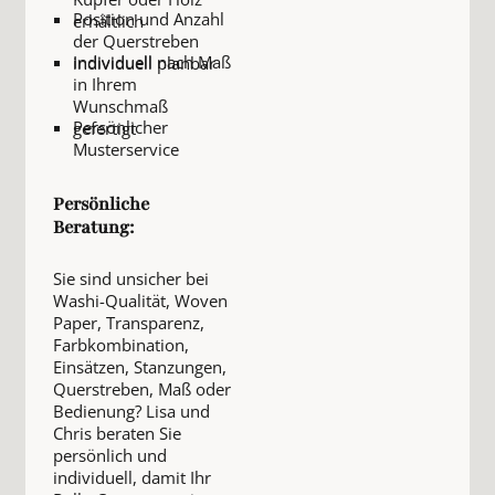
Position und Anzahl
erhältlich
der Querstreben
Individuell nach Maß
individuell planbar
in Ihrem
Wunschmaß
Persönlicher
gefertigt
Musterservice
Persönliche
Beratung:
Sie sind unsicher bei
Washi-Qualität, Woven
Paper, Transparenz,
Farbkombination,
Einsätzen, Stanzungen,
Querstreben, Maß oder
Bedienung? Lisa und
Chris beraten Sie
persönlich und
individuell, damit Ihr