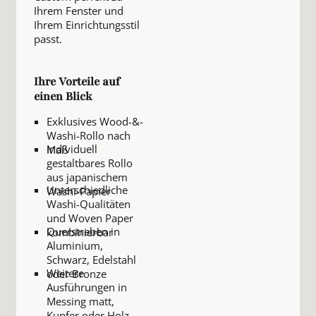
Ihrem Fenster und
Ihrem Einrichtungsstil
passt.
Ihre Vorteile auf
einen Blick
Exklusives Wood-&-
Washi-Rollo nach
Individuell
Maß
gestaltbares Rollo
aus japanischem
Unterschiedliche
Washi-Papier
Washi-Qualitäten
und Woven Paper
Querstreben in
kombinierbar
Aluminium,
Schwarz, Edelstahl
Weitere
oder Bronze
Ausführungen in
Messing matt,
Kupfer oder Holz