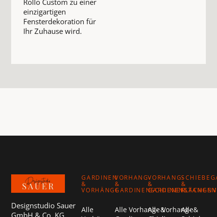
Rollo Custom zu einer
einzigartigen
Fensterdekoration für
Ihr Zuhause wird.
Footer
GARDINEN
VORHANG-
VORHANG-
SCHIEBEG
&
&
&
&
VORHÄNGE
GARDINENSCHIENEN
GARDINENSTANGEN
FLÄCHEN
Designstudio Sauer
Alle
Alle Vorhang- &
Alle Vorhang- &
Alle
GmbH & Co. KG