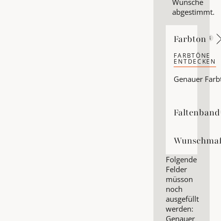
Wünsche
abgestimmt.
Farbton
Farbton
FARBTÖNE
ENTDECKEN
Farbtöne ent
Genauer Farb
Faltenband
Faltenband
Wunschma
Wunschmaß
Folgende
Felder
müsson
noch
ausgefüllt
werden:
Genauer