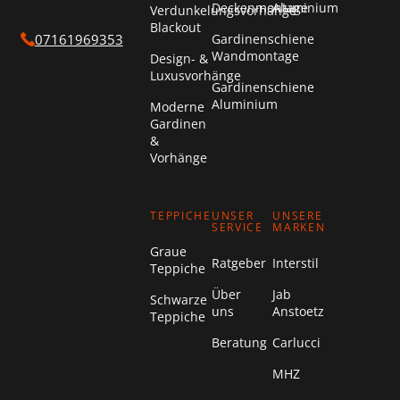
Deckenmontage
Aluminium
Verdunkelungsvorhänge
Blackout
Gardinenschiene
07161969353
Wandmontage
Design- &
Luxusvorhänge
Gardinenschiene
Aluminium
Moderne
Gardinen
&
Vorhänge
TEPPICHE
UNSER
UNSERE
SERVICE
MARKEN
Graue
Ratgeber
Interstil
Teppiche
Über
Jab
Schwarze
uns
Anstoetz
Teppiche
Beratung
Carlucci
MHZ