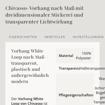
Chivasso-Vorhang nach Maß mit
dreidimensionaler Stickerei und
transparenter Lichtwirkung
EIGENSCHAFTEN
HERSTELLER
HILFESTELLUNGEN
Vorhang White
100%
Material
Loop nach Maß –
Polyester
transparent,
Transparenz
Halbtransparen
plastisch und
außergewöhnlich
Wa
modern
(schon
Bügel
Pflegeeigenschaften
ger
Der
Vorhang White
Temper
Loop von Chivasso
ist