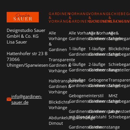
GARDINEN
VORHANG-
VORHANG-
SCHIEBEG
&
&
&
&
VORHÄNGE
GARDINENSCHIENEN
GARDINENSTANGEN
FLÄCHEN
Designstudio Sauer
Alle
Alle Vorhang- &
Alle Vorhang- &
Alle
GmbH & Co. KG
Vorhänge
Gardinenschienen
Gardinenstangen
Schiebega
Lisa Sauer
&
1-läufige
1-läufige
Blickdichte
Gardinen
Hattenhofer str 23 B
Gardinenschienen
Gardinenstange
Schiebega
73066
Transparente
2-läufige
2-läufige
Schiebega
Uhingen/Sparwiesen
Gardinen &
Gardinenschienen
Gardinenstange
Raumteiler
Vorhänge
3-läufige
Gebogene
Transpare
Halbtransparente
Gardinenschienen
Gardinenstange
Schiebega
Gardinen &
Vorhänge
Gebogene
Interstil
MHZ
info@gardinen-
Gardinenschienen
Gardinenstange
Schiebega
Blickdichte
sauer.de
Vorhänge
Gardinenschienen
Gardinenstange
Jab Anstoe
mit Blende
Edelstahl
Schiebega
Abdunkelungsvorhänge
Dimout
Gardinenschiene
Gardinenstange