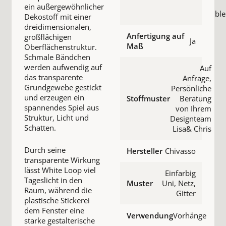
ein außergewöhnlicher
ble
Dekostoff mit einer
dreidimensionalen,
Anfertigung auf
großflächigen
Ja
Maß
Oberflächenstruktur.
Schmale Bändchen
werden aufwendig auf
Auf
das transparente
Anfrage,
Grundgewebe gestickt
Persönliche
und erzeugen ein
Stoffmuster
Beratung
spannendes Spiel aus
von Ihrem
Struktur, Licht und
Designteam
Schatten.
Lisa& Chris
Durch seine
Hersteller
Chivasso
transparente Wirkung
lässt White Loop viel
Einfarbig
Tageslicht in den
Muster
Uni, Netz,
Raum, während die
Gitter
plastische Stickerei
dem Fenster eine
Verwendung
Vorhänge
starke gestalterische