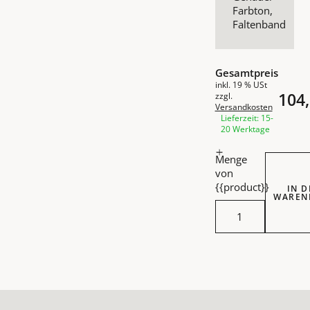
Farbton,
Faltenband
Gesamtpreis
inkl. 19 % USt
104,
zzgl.
Versandkosten
Lieferzeit: 15-
20 Werktage
Menge
von
{{product}}
IN 
WAREN
White Lo