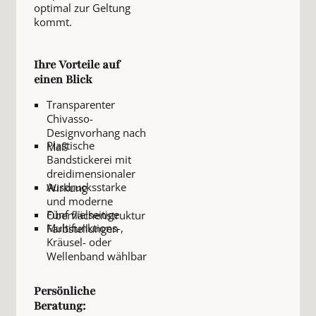
optimal zur Geltung
kommt.
Ihre Vorteile auf
einen Blick
Transparenter
Chivasso-
Designvorhang nach
Plastische
Maß
Bandstickerei mit
dreidimensionaler
Ausdrucksstarke
Wirkung
und moderne
Fünf vielseitige
Oberflächenstruktur
Multifunktions-,
Farbstellungen
Kräusel- oder
Wellenband wählbar
Persönliche
Beratung: