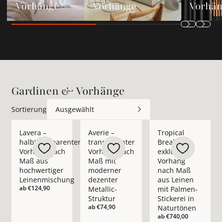
Vorhänge
Vorhänge
Vorhä
Gardinen & Vorhänge
Sortierung
Ausgewählt
Mehr Details zu Lavera – halbtransparenter Vorhang nach M
Mehr Details zu Averie – transparenter 
Mehr Details zu Trop
Lavera –
Averie –
Tropical
halbtransparenter
transparenter
Break –
Vorhang nach
Vorhang nach
exklusiver
Maß aus
Maß mit
Vorhang
hochwertiger
moderner
nach Maß
Leinenmischung
dezenter
aus Leinen
ab
€124,90
Metallic-
mit Palmen-
Struktur
Stickerei in
ab
€74,90
Naturtönen
ab
€740,00