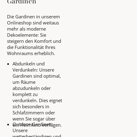
Gardinen
Die Gardinen in unserem
Onlineshop sind weitaus
mehr als moderne
Dekoelemente: Sie
steigern den Komfort und
die Funktionalität Ihres
Wohnraums erheblich.
Abdunkeln und
Verdunkeln: Unsere
Gardinen sind optimal,
um Räume
abzudunkeln oder
komplett zu
verdunkeln. Dies eignet
sich besonders in
Schlafzimmern oder
wenn Sie sogar über
Outdoor-Gardinen:
ein Heimkino verfügen.
Unsere
wetterbeständigen und