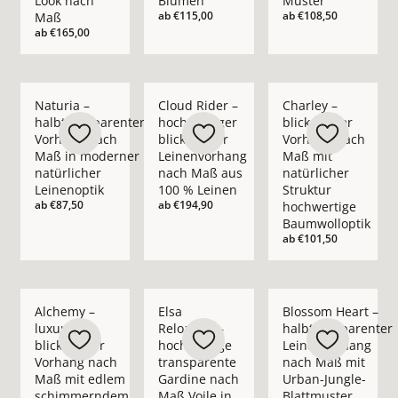
Look nach
Blumen
Muster
ab
€115,00
ab
€108,50
Maß
ab
€165,00
Mehr Details zu Naturia – halbtransparenter Vorhang nach M
Mehr Details zu Cloud Rider – hochwerti
Mehr Details zu Char
Naturia –
Cloud Rider –
Charley –
halbtransparenter
hochwertiger
blickdichter
Vorhang nach
blickdichter
Vorhang nach
Maß in moderner
Leinenvorhang
Maß mit
natürlicher
nach Maß aus
natürlicher
Leinenoptik
100 % Leinen
Struktur
ab
€87,50
ab
€194,90
hochwertige
Baumwolloptik
ab
€101,50
Mehr Details zu Alchemy – luxuriöser blickdichter Vorhan
Mehr Details zu Elsa Reloaded – hochwer
Mehr Details zu Blo
Alchemy –
Elsa
Blossom Heart –
luxuriöser
Reloaded –
halbtransparenter
blickdichter
hochwertige
Leinenvorhang
Vorhang nach
transparente
nach Maß mit
Maß mit edlem
Gardine nach
Urban-Jungle-
schimmerndem
Maß Voile in
Blattmuster