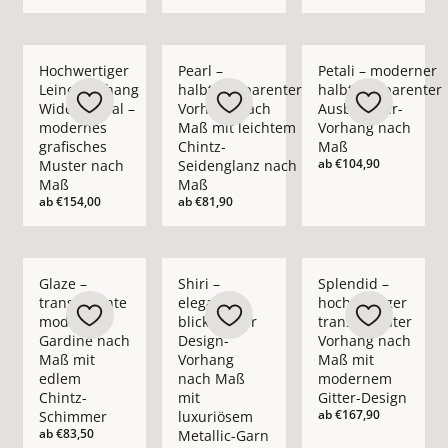
Mehr Details zu Hochwertiger Leinenvorhang Wide Appeal – 
Mehr Details zu Pearl – halbtransparent
Mehr Details zu Pet
Hochwertiger
Pearl –
Petali – moderner
Leinenvorhang
halbtransparenter
halbtransparenter
Wide Appeal –
Vorhang nach
Ausbrenner-
modernes
Maß mit leichtem
Vorhang nach
grafisches
Chintz-
Maß
ab
€104,90
Muster nach
Seidenglanz nach
Maß
Maß
ab
€154,00
ab
€81,90
Mehr Details zu Glaze – transparente moderne Gardine nach
Mehr Details zu Shiri – eleganter blickd
Mehr Details zu Spl
Glaze –
Shiri –
Splendid –
transparente
eleganter
hochwertiger
moderne
blickdichter
transparenter
Gardine nach
Design-
Vorhang nach
Maß mit
Vorhang
Maß mit
edlem
nach Maß
modernem
Chintz-
mit
Gitter-Design
ab
€167,90
Schimmer
luxuriösem
ab
€83,50
Metallic-Garn