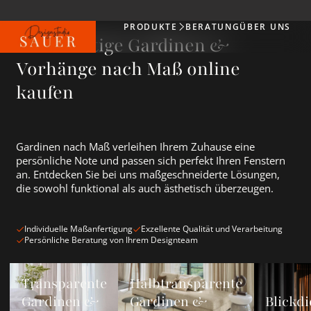
PRODUKTE
BERATUNG
ÜBER UNS
Produkte
Hochwertige Gardinen &
Vorhänge nach Maß online
kaufen
Gardinen nach Maß verleihen Ihrem Zuhause eine
persönliche Note und passen sich perfekt Ihren Fenstern
an. Entdecken Sie bei uns maßgeschneiderte Lösungen,
die sowohl funktional als auch ästhetisch überzeugen.
Individuelle Maßanfertigung
Exzellente Qualität und Verarbeitung
Persönliche Beratung von Ihrem Designteam
Transparente Gardinen &amp; Vorhänge ansehen
Halbtransparente Gardinen &amp; Vorh
Blickdichte
Transparente
Halbtransparente
Gardinen &
Gardinen &
Blickdi