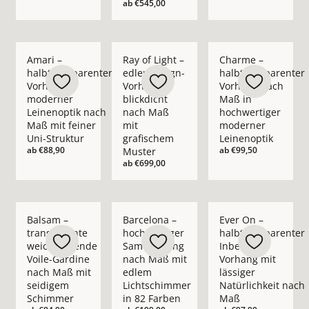
ab
€545,00
Mehr Details zu Amari – halbtransparenter Vorhang in moder
Mehr Details zu Ray of Light – edler Des
Mehr Details zu Cha
Amari –
Ray of Light –
Charme –
halbtransparenter
edler Design-
halbtransparenter
Vorhang in
Vorhang
Vorhang nach
moderner
blickdicht
Maß in
Leinenoptik nach
nach Maß
hochwertiger
Maß mit feiner
mit
moderner
Uni-Struktur
grafischem
Leinenoptik
ab
€88,90
ab
€99,50
Muster
ab
€699,00
Mehr Details zu Balsam – transparente weichfließende Voil
Mehr Details zu Barcelona – hochwertig
Mehr Details zu Ever
Balsam –
Barcelona –
Ever On –
transparente
hochwertiger
halbtransparenter
weichfließende
Samtvorhang
Inbetween
Voile-Gardine
nach Maß mit
Vorhang mit
nach Maß mit
edlem
lässiger
seidigem
Lichtschimmer
Natürlichkeit nach
Schimmer
in 82 Farben
Maß