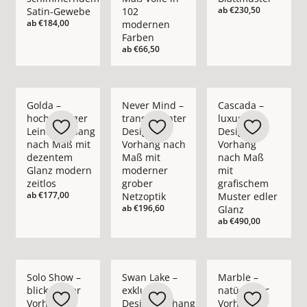
ab
€230,50
Satin-Gewebe
102
ab
€184,00
modernen
Farben
ab
€66,50
Mehr Details zu Golda – hochwertiger Leinenvorhang nach M
Mehr Details zu Never Mind – transpare
Mehr Details zu Casc
Golda –
Never Mind –
Cascada –
hochwertiger
transparenter
luxuriöser
Leinenvorhang
Design-
Design-
nach Maß mit
Vorhang nach
Vorhang
dezentem
Maß mit
nach Maß
Glanz modern
moderner
mit
zeitlos
grober
grafischem
ab
€177,00
Netzoptik
Muster edler
ab
€196,60
Glanz
ab
€490,00
Mehr Details zu Solo Show – blickdichter Vorhang nach Maß i
Mehr Details zu Swan Lake – exklusiver 
Mehr Details zu Marb
Solo Show –
Swan Lake –
Marble –
blickdichter
exklusiver
natürlicher
Vorhang
Design-Vorhang
Vorhang