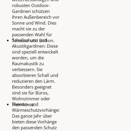
robusten Outdoor-
Gardinen schützen
Ihren Außenbereich vor
Sonne und Wind. Dies
macht sie zu der
passenden Wahl für
Schallschutz- und
Terrasse und Balkon.
Akustikgardinen: Diese
sind speziell entwickelt
worden, um die
Raumakustik zu
verbessern. Sie
absorbieren Schall und
reduzieren den Lärm.
Besonders geeignet
sind sie für Büros,
Wohnzimmer oder
Thermo- und
Heimkinos.
Wärmeschutzvorhänge:
Das ganze Jahr über
bieten diese Vorhänge
den passenden Schutz