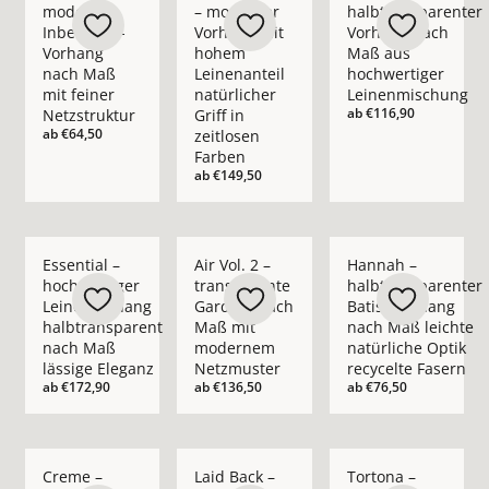
moderner
– moderner
halbtransparenter
Inbetween-
Vorhang mit
Vorhang nach
Vorhang
hohem
Maß aus
nach Maß
Leinenanteil
hochwertiger
mit feiner
natürlicher
Leinenmischung
ab
€116,90
Netzstruktur
Griff in
ab
€64,50
zeitlosen
Farben
ab
€149,50
Mehr Details zu Essential – hochwertiger Leinenvorhang halb
Mehr Details zu Air Vol. 2 – transpare
Mehr Details zu Hann
Essential –
Air Vol. 2 –
Hannah –
hochwertiger
transparente
halbtransparenter
Leinenvorhang
Gardine nach
Batist-Vorhang
halbtransparent
Maß mit
nach Maß leichte
nach Maß
modernem
natürliche Optik
lässige Eleganz
Netzmuster
recycelte Fasern
ab
€172,90
ab
€136,50
ab
€76,50
Mehr Details zu Creme – blickdichter moderner Vorhang nach
Mehr Details zu Laid Back – blickdichte
Mehr Details zu Tort
Creme –
Laid Back –
Tortona –