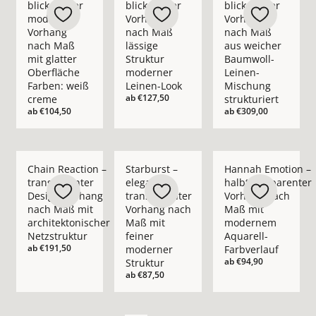
blickdichter
blickdichter
blickdichter
moderner
Vorhang
Vorhang
Vorhang
nach Maß
nach Maß
nach Maß
lässige
aus weicher
mit glatter
Struktur
Baumwoll-
Oberfläche
moderner
Leinen-
Farben: weiß
Leinen-Look
Mischung
ab
€127,50
creme
strukturiert
ab
€104,50
ab
€309,00
Mehr Details zu Chain Reaction – transparenter Design-Vorha
Mehr Details zu Starburst – eleganter t
Mehr Details zu Han
Chain Reaction –
Starburst –
Hannah Emotion –
transparenter
eleganter
halbtransparenter
Design-Vorhang
transparenter
Vorhang nach
nach Maß mit
Vorhang nach
Maß mit
architektonischer
Maß mit
modernem
Netzstruktur
feiner
Aquarell-
ab
€191,50
moderner
Farbverlauf
ab
€94,90
Struktur
ab
€87,50