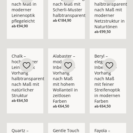
nach Maß in
nach Maß mit
halbtransparent
moderner
Scherli-Muster
nach Maß mit
Leinenoptik
halbtransparent
moderner
ab
€184,90
pflegeleicht
Netzstruktur in
ab
€94,90
Naturtönen
ab
€99,50
Mehr Details zu Chalk – hochwertiger Leinenoptik Vorhang ha
Mehr Details zu Alabaster – moderner In
Mehr Details zu Bery
Chalk –
Alabaster –
Beryl –
hochwertiger
moderner
eleganter
Leinenoptik
Inbetween-
Inbetween-
Vorhang
Vorhang
Vorhang
halbtransparent
nach Maß
nach Maß
nach Maß mit
mit hohem
mit feiner
natürlicher
Wollanteil in
Streifenoptik
Struktur
zeitlosen
in modernen
ab
€64,50
Farben
Farben
ab
€64,50
ab
€64,50
Mehr Details zu Quartz – moderner Inbetween-Vorhang nach 
Mehr Details zu Gentle Touch – moderner 
Mehr Details zu Fay
Quartz –
Gentle Touch
Fayola –