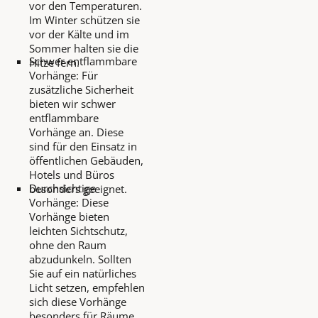
vor den Temperaturen.
Im Winter schützen sie
vor der Kälte und im
Sommer halten sie die
Schwer entflammbare
Hitze fern.
Vorhänge: Für
zusätzliche Sicherheit
bieten wir schwer
entflammbare
Vorhänge an. Diese
sind für den Einsatz in
öffentlichen Gebäuden,
Hotels und Büros
Durchsichtige
besonders geeignet.
Vorhänge: Diese
Vorhänge bieten
leichten Sichtschutz,
ohne den Raum
abzudunkeln. Sollten
Sie auf ein natürliches
Licht setzen, empfehlen
sich diese Vorhänge
besonders für Räume