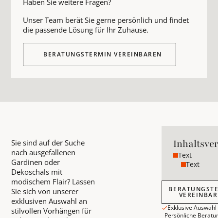
Haben Sie weitere Fragen?
Unser Team berät Sie gerne persönlich und findet
die passende Lösung für Ihr Zuhause.
BERATUNGSTERMIN VEREINBAREN
Inhaltsve
Sie sind auf der Suche
nach ausgefallenen
Text
Gardinen oder
Text
Dekoschals mit
modischem Flair? Lassen
Beratungstermin
BERATUNGST
Sie sich von unserer
VEREINBA
exklusiven Auswahl an
Exklusive Auswahl
stilvollen Vorhängen für
Persönliche Beratu