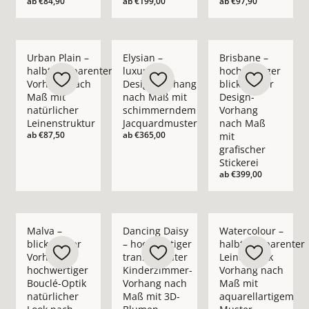
ab
€84,90
ab
€199,00
ab
€97,90
Mehr Details zu Urban Plain – halbtransparenter Vorhang nac
Mehr Details zu Elysian – luxuriöser D
Mehr Details zu Bris
Urban Plain –
Elysian –
Brisbane –
halbtransparenter
luxuriöser
hochwertiger
Vorhang nach
Design-Vorhang
blickdichter
Maß mit
nach Maß mit
Design-
natürlicher
schimmerndem
Vorhang
Leinenstruktur
Jacquardmuster
nach Maß
ab
€87,50
ab
€365,00
mit
grafischer
Stickerei
ab
€399,00
Mehr Details zu Malva – blickdichter Vorhang in hochwertige
Mehr Details zu Dancing Daisy – hochwe
Mehr Details zu Wate
Malva –
Dancing Daisy
Watercolour –
blickdichter
– hochwertiger
halbtransparenter
Vorhang in
transparenter
Leinenoptik
hochwertiger
Kinderzimmer-
Vorhang nach
Bouclé-Optik
Vorhang nach
Maß mit
natürlicher
Maß mit 3D-
aquarellartigem