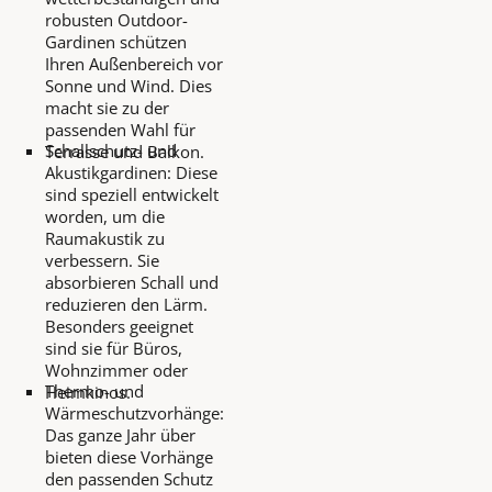
robusten Outdoor-
Gardinen schützen
Ihren Außenbereich vor
Sonne und Wind. Dies
macht sie zu der
passenden Wahl für
Schallschutz- und
Terrasse und Balkon.
Akustikgardinen: Diese
sind speziell entwickelt
worden, um die
Raumakustik zu
verbessern. Sie
absorbieren Schall und
reduzieren den Lärm.
Besonders geeignet
sind sie für Büros,
Wohnzimmer oder
Thermo- und
Heimkinos.
Wärmeschutzvorhänge:
Das ganze Jahr über
bieten diese Vorhänge
den passenden Schutz