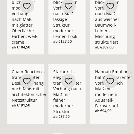
blickdichter
blickdichter
blickdichter
moderner
Vorhang
Vorhang
Vorhang
nach Maß
nach Maß
nach Maß
lässige
aus weicher
mit glatter
Struktur
Baumwoll-
Oberfläche
moderner
Leinen-
Farben: weiß
Leinen-Look
Mischung
ab
€127,50
creme
strukturiert
ab
€104,50
ab
€309,00
Mehr Details zu Chain Reaction – transparenter Design-Vorha
Mehr Details zu Starburst – eleganter t
Mehr Details zu Han
Chain Reaction –
Starburst –
Hannah Emotion –
transparenter
eleganter
halbtransparenter
Design-Vorhang
transparenter
Vorhang nach
nach Maß mit
Vorhang nach
Maß mit
architektonischer
Maß mit
modernem
Netzstruktur
feiner
Aquarell-
ab
€191,50
moderner
Farbverlauf
ab
€94,90
Struktur
ab
€87,50