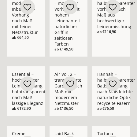
moderner
– moderner
halbtransparenter
Inbetween-
Vorhang mit
Vorhang nach
Vorhang
hohem
Maß aus
nach Maß
Leinenanteil
hochwertiger
mit feiner
natürlicher
Leinenmischung
ab
€116,90
Netzstruktur
Griff in
ab
€64,50
zeitlosen
Farben
ab
€149,50
Mehr Details zu Essential – hochwertiger Leinenvorhang halb
Mehr Details zu Air Vol. 2 – transpare
Mehr Details zu Hann
Essential –
Air Vol. 2 –
Hannah –
hochwertiger
transparente
halbtransparenter
Leinenvorhang
Gardine nach
Batist-Vorhang
halbtransparent
Maß mit
nach Maß leichte
nach Maß
modernem
natürliche Optik
lässige Eleganz
Netzmuster
recycelte Fasern
ab
€172,90
ab
€136,50
ab
€76,50
Mehr Details zu Creme – blickdichter moderner Vorhang nach
Mehr Details zu Laid Back – blickdichte
Mehr Details zu Tort
Creme –
Laid Back –
Tortona –