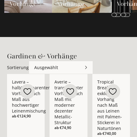
Vorhänge
Vorhänge
Vorhä
Gardinen & Vorhänge
Sortierung
Ausgewählt
Mehr Details zu Lavera – halbtransparenter Vorhang nach M
Mehr Details zu Averie – transparenter 
Mehr Details zu Trop
Lavera –
Averie –
Tropical
halbtransparenter
transparenter
Break –
Vorhang nach
Vorhang nach
exklusiver
Maß aus
Maß mit
Vorhang
hochwertiger
moderner
nach Maß
Leinenmischung
dezenter
aus Leinen
ab
€124,90
Metallic-
mit Palmen-
Struktur
Stickerei in
ab
€74,90
Naturtönen
ab
€740,00