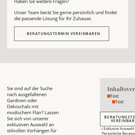
Haben Sie weitere Fragen?
Unser Team berät Sie gerne persönlich und findet
die passende Lösung für Ihr Zuhause.
BERATUNGSTERMIN VEREINBAREN
Inhaltsve
Sie sind auf der Suche
nach ausgefallenen
Text
Gardinen oder
Text
Dekoschals mit
modischem Flair? Lassen
Beratungstermin
BERATUNGST
Sie sich von unserer
VEREINBA
exklusiven Auswahl an
Exklusive Auswahl
stilvollen Vorhängen für
Persönliche Beratu