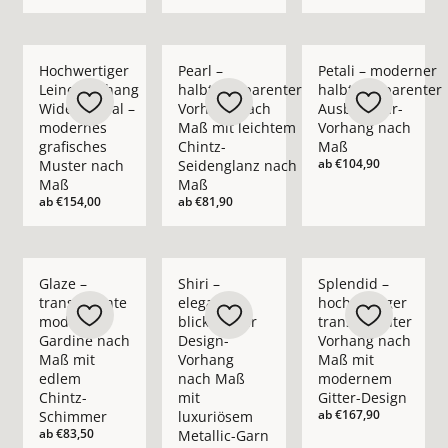
Mehr Details zu Hochwertiger Leinenvorhang Wide Appeal – 
Mehr Details zu Pearl – halbtransparent
Mehr Details zu Pet
Hochwertiger
Pearl –
Petali – moderner
Leinenvorhang
halbtransparenter
halbtransparenter
Wide Appeal –
Vorhang nach
Ausbrenner-
modernes
Maß mit leichtem
Vorhang nach
grafisches
Chintz-
Maß
ab
€104,90
Muster nach
Seidenglanz nach
Maß
Maß
ab
€154,00
ab
€81,90
Mehr Details zu Glaze – transparente moderne Gardine nach
Mehr Details zu Shiri – eleganter blickd
Mehr Details zu Spl
Glaze –
Shiri –
Splendid –
transparente
eleganter
hochwertiger
moderne
blickdichter
transparenter
Gardine nach
Design-
Vorhang nach
Maß mit
Vorhang
Maß mit
edlem
nach Maß
modernem
Chintz-
mit
Gitter-Design
ab
€167,90
Schimmer
luxuriösem
ab
€83,50
Metallic-Garn