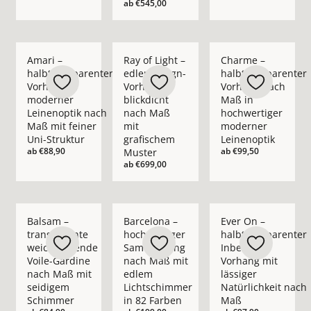
ab
€545,00
Mehr Details zu Amari – halbtransparenter Vorhang in moder
Mehr Details zu Ray of Light – edler Des
Mehr Details zu Cha
Amari –
Ray of Light –
Charme –
halbtransparenter
edler Design-
halbtransparenter
Vorhang in
Vorhang
Vorhang nach
moderner
blickdicht
Maß in
Leinenoptik nach
nach Maß
hochwertiger
Maß mit feiner
mit
moderner
Uni-Struktur
grafischem
Leinenoptik
ab
€88,90
ab
€99,50
Muster
ab
€699,00
Mehr Details zu Balsam – transparente weichfließende Voil
Mehr Details zu Barcelona – hochwertig
Mehr Details zu Ever
Balsam –
Barcelona –
Ever On –
transparente
hochwertiger
halbtransparenter
weichfließende
Samtvorhang
Inbetween
Voile-Gardine
nach Maß mit
Vorhang mit
nach Maß mit
edlem
lässiger
seidigem
Lichtschimmer
Natürlichkeit nach
Schimmer
in 82 Farben
Maß