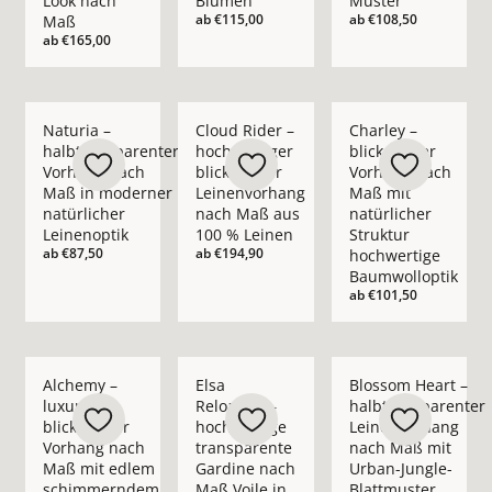
Look nach
Blumen
Muster
ab
€115,00
ab
€108,50
Maß
ab
€165,00
Mehr Details zu Naturia – halbtransparenter Vorhang nach M
Mehr Details zu Cloud Rider – hochwerti
Mehr Details zu Char
Naturia –
Cloud Rider –
Charley –
halbtransparenter
hochwertiger
blickdichter
Vorhang nach
blickdichter
Vorhang nach
Maß in moderner
Leinenvorhang
Maß mit
natürlicher
nach Maß aus
natürlicher
Leinenoptik
100 % Leinen
Struktur
ab
€87,50
ab
€194,90
hochwertige
Baumwolloptik
ab
€101,50
Mehr Details zu Alchemy – luxuriöser blickdichter Vorhan
Mehr Details zu Elsa Reloaded – hochwer
Mehr Details zu Blo
Alchemy –
Elsa
Blossom Heart –
luxuriöser
Reloaded –
halbtransparenter
blickdichter
hochwertige
Leinenvorhang
Vorhang nach
transparente
nach Maß mit
Maß mit edlem
Gardine nach
Urban-Jungle-
schimmerndem
Maß Voile in
Blattmuster