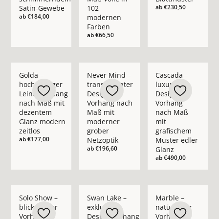
ab
€230,50
Satin-Gewebe
102
ab
€184,00
modernen
Farben
ab
€66,50
Mehr Details zu Golda – hochwertiger Leinenvorhang nach M
Mehr Details zu Never Mind – transpare
Mehr Details zu Casc
Golda –
Never Mind –
Cascada –
hochwertiger
transparenter
luxuriöser
Leinenvorhang
Design-
Design-
nach Maß mit
Vorhang nach
Vorhang
dezentem
Maß mit
nach Maß
Glanz modern
moderner
mit
zeitlos
grober
grafischem
ab
€177,00
Netzoptik
Muster edler
ab
€196,60
Glanz
ab
€490,00
Mehr Details zu Solo Show – blickdichter Vorhang nach Maß i
Mehr Details zu Swan Lake – exklusiver 
Mehr Details zu Marb
Solo Show –
Swan Lake –
Marble –
blickdichter
exklusiver
natürlicher
Vorhang
Design-Vorhang
Vorhang