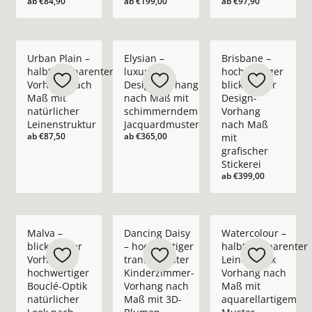
ab
€84,90
ab
€199,00
ab
€97,90
Mehr Details zu Urban Plain – halbtransparenter Vorhang nac
Mehr Details zu Elysian – luxuriöser D
Mehr Details zu Bris
Urban Plain –
Elysian –
Brisbane –
halbtransparenter
luxuriöser
hochwertiger
Vorhang nach
Design-Vorhang
blickdichter
Maß mit
nach Maß mit
Design-
natürlicher
schimmerndem
Vorhang
Leinenstruktur
Jacquardmuster
nach Maß
ab
€87,50
ab
€365,00
mit
grafischer
Stickerei
ab
€399,00
Mehr Details zu Malva – blickdichter Vorhang in hochwertige
Mehr Details zu Dancing Daisy – hochwe
Mehr Details zu Wate
Malva –
Dancing Daisy
Watercolour –
blickdichter
– hochwertiger
halbtransparenter
Vorhang in
transparenter
Leinenoptik
hochwertiger
Kinderzimmer-
Vorhang nach
Bouclé-Optik
Vorhang nach
Maß mit
natürlicher
Maß mit 3D-
aquarellartigem