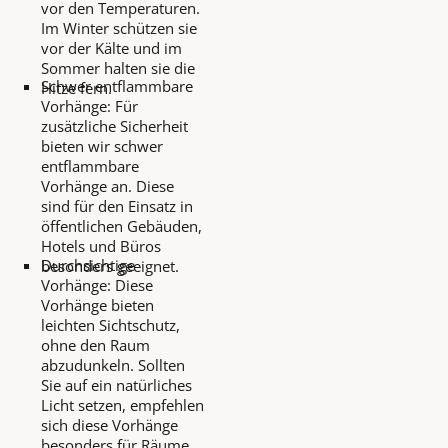
vor den Temperaturen.
Im Winter schützen sie
vor der Kälte und im
Sommer halten sie die
Schwer entflammbare
Hitze fern.
Vorhänge: Für
zusätzliche Sicherheit
bieten wir schwer
entflammbare
Vorhänge an. Diese
sind für den Einsatz in
öffentlichen Gebäuden,
Hotels und Büros
Durchsichtige
besonders geeignet.
Vorhänge: Diese
Vorhänge bieten
leichten Sichtschutz,
ohne den Raum
abzudunkeln. Sollten
Sie auf ein natürliches
Licht setzen, empfehlen
sich diese Vorhänge
besonders für Räume