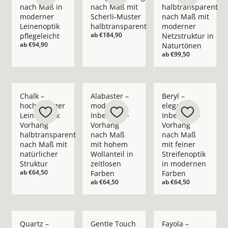
nach Maß in
nach Maß mit
halbtransparent
moderner
Scherli-Muster
nach Maß mit
Leinenoptik
halbtransparent
moderner
ab
€184,90
pflegeleicht
Netzstruktur in
ab
€94,90
Naturtönen
ab
€99,50
Mehr Details zu Chalk – hochwertiger Leinenoptik Vorhang ha
Mehr Details zu Alabaster – moderner In
Mehr Details zu Bery
Chalk –
Alabaster –
Beryl –
hochwertiger
moderner
eleganter
Leinenoptik
Inbetween-
Inbetween-
Vorhang
Vorhang
Vorhang
halbtransparent
nach Maß
nach Maß
nach Maß mit
mit hohem
mit feiner
natürlicher
Wollanteil in
Streifenoptik
Struktur
zeitlosen
in modernen
ab
€64,50
Farben
Farben
ab
€64,50
ab
€64,50
Mehr Details zu Quartz – moderner Inbetween-Vorhang nach 
Mehr Details zu Gentle Touch – moderner 
Mehr Details zu Fay
Quartz –
Gentle Touch
Fayola –