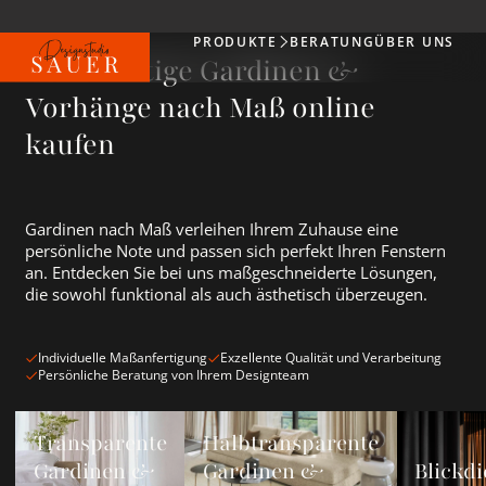
PRODUKTE
BERATUNG
ÜBER UNS
Produkte
Hochwertige Gardinen &
Vorhänge nach Maß online
kaufen
Gardinen nach Maß verleihen Ihrem Zuhause eine
persönliche Note und passen sich perfekt Ihren Fenstern
an. Entdecken Sie bei uns maßgeschneiderte Lösungen,
die sowohl funktional als auch ästhetisch überzeugen.
Individuelle Maßanfertigung
Exzellente Qualität und Verarbeitung
Persönliche Beratung von Ihrem Designteam
Transparente Gardinen &amp; Vorhänge ansehen
Halbtransparente Gardinen &amp; Vorh
Blickdichte
Transparente
Halbtransparente
Gardinen &
Gardinen &
Blickdi