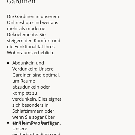
Gardinen
Die Gardinen in unserem
Onlineshop sind weitaus
mehr als moderne
Dekoelemente: Sie
steigern den Komfort und
die Funktionalität Ihres
Wohnraums erheblich.
Abdunkeln und
Verdunkeln: Unsere
Gardinen sind optimal,
um Räume
abzudunkeln oder
komplett zu
verdunkeln. Dies eignet
sich besonders in
Schlafzimmern oder
wenn Sie sogar über
Outdoor-Gardinen:
ein Heimkino verfügen.
Unsere
wetterbeständigen und