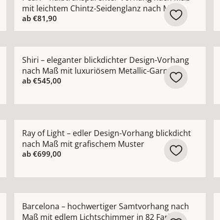
mit leichtem Chintz-Seidenglanz nach Maß
ab
€81,90
 Gardine nach Maß mit edlem Chintz-Schimmer ansehen
Mehr Details zu Shiri – eleganter blickdichter Desig
M
Shiri – eleganter blickdichter Design-Vorhang
nach Maß mit luxuriösem Metallic-Garn
ab
€545,00
ang in moderner Leinenoptik nach Maß mit feiner Uni-Str
Mehr Details zu Ray of Light – edler Design-Vorhang 
M
Ray of Light – edler Design-Vorhang blickdicht
nach Maß mit grafischem Muster
ab
€699,00
ießende Voile-Gardine nach Maß mit seidigem Schimmer a
Mehr Details zu Barcelona – hochwertiger Samtvorha
M
Barcelona – hochwertiger Samtvorhang nach
Maß mit edlem Lichtschimmer in 82 Farben