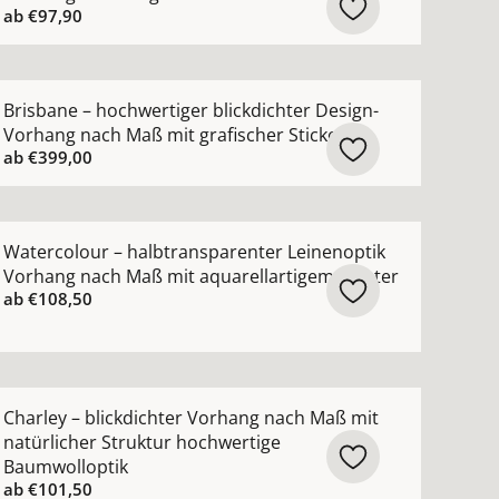
ab
€97,90
n
ng nach Maß mit schimmerndem Jacquardmuster ansehen
ehr Details zu Brisbane – hochwertiger blickdichter Desi
Brisbane – hochwertiger blickdichter Design-
Vorhang nach Maß mit grafischer Stickerei
ab
€399,00
ehen
sparenter Kinderzimmer-Vorhang nach Maß mit 3D-Blumen 
ehr Details zu Watercolour – halbtransparenter Leineno
Watercolour – halbtransparenter Leinenoptik
Vorhang nach Maß mit aquarellartigem Muster
ab
€108,50
hen
hter Leinenvorhang nach Maß aus 100 % Leinen ansehen
ehr Details zu Charley – blickdichter Vorhang nach Maß m
Charley – blickdichter Vorhang nach Maß mit
natürlicher Struktur hochwertige
Baumwolloptik
ab
€101,50