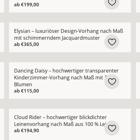
ab
€199,00
r Vorhang nach Maß mit natürlicher Leinenstruktur ansehe
Mehr Details zu Elysian – luxuriöser Design-Vorha
M
Elysian – luxuriöser Design-Vorhang nach Maß
mit schimmerndem Jacquardmuster
ab
€365,00
 hochwertiger Bouclé-Optik natürlicher Look nach Maß ans
Mehr Details zu Dancing Daisy – hochwertiger tran
M
Dancing Daisy – hochwertiger transparenter
Kinderzimmer-Vorhang nach Maß mit 3D-
Blumen
ab
€115,00
rhang nach Maß in moderner natürlicher Leinenoptik anse
Mehr Details zu Cloud Rider – hochwertiger blickdic
M
Cloud Rider – hochwertiger blickdichter
Leinenvorhang nach Maß aus 100 % Leinen
ab
€194,90