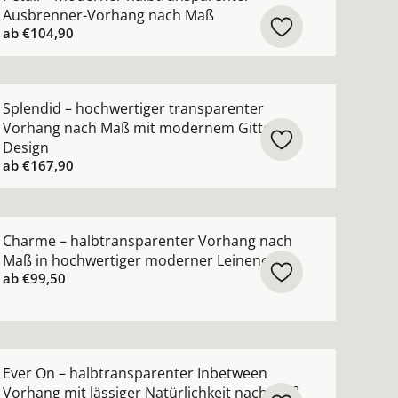
Ausbrenner-Vorhang nach Maß
ab
€104,90
n-Vorhang nach Maß mit luxuriösem Metallic-Garn ansehen
ehr Details zu Splendid – hochwertiger transparenter V
Splendid – hochwertiger transparenter
Vorhang nach Maß mit modernem Gitter-
Design
ab
€167,90
uktur ansehen
blickdicht nach Maß mit grafischem Muster ansehen
ehr Details zu Charme – halbtransparenter Vorhang nac
Charme – halbtransparenter Vorhang nach
Maß in hochwertiger moderner Leinenoptik
ab
€99,50
nsehen
ng nach Maß mit edlem Lichtschimmer in 82 Farben anse
ehr Details zu Ever On – halbtransparenter Inbetween Vo
Ever On – halbtransparenter Inbetween
Vorhang mit lässiger Natürlichkeit nach Maß