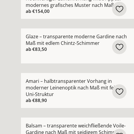
modernes grafisches Muster nach Maß
ab
€154,00
Mehr Details zu Glaze – transparente moderne
Glaze – transparente moderne Gardine nach
Maß mit edlem Chintz-Schimmer
ab
€83,50
Mehr Details zu Amari – halbtransparenter Vorh
Amari – halbtransparenter Vorhang in
moderner Leinenoptik nach Maß mit feiner
Uni-Struktur
ab
€88,90
Mehr Details zu Balsam – transparente weichfl
Balsam – transparente weichfließende Voile-
Gardine nach Maß mit seidigem Schimmer