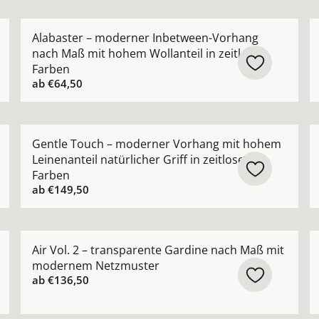
ik Vorhang halbtransparent nach Maß mit natürlicher Stru
Mehr Details zu Alabaster – moderner Inbetween-Vor
M
Alabaster – moderner Inbetween-Vorhang
nach Maß mit hohem Wollanteil in zeitlosen
Farben
ab
€64,50
orhang nach Maß mit feiner Netzstruktur ansehen
Mehr Details zu Gentle Touch – moderner Vorhang mit 
M
Gentle Touch – moderner Vorhang mit hohem
Leinenanteil natürlicher Griff in zeitlosen
Farben
ab
€149,50
nvorhang halbtransparent nach Maß lässige Eleganz ansehe
Mehr Details zu Air Vol. 2 – transparente Gardine 
M
Air Vol. 2 – transparente Gardine nach Maß mit
modernem Netzmuster
ab
€136,50