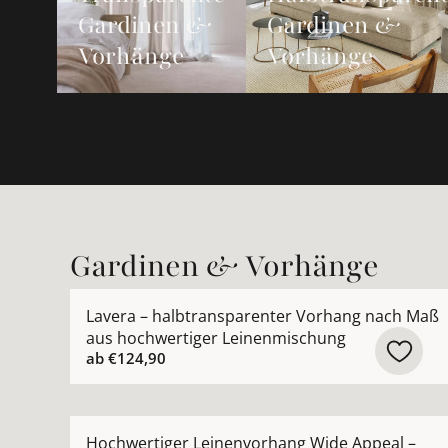
Gardinen &
Gardinen &
Vorhänge
Vorhänge
Gardinen & Vorhänge
Mehr Details zu Lavera – halbtransparenter Vo
Lavera – halbtransparenter Vorhang nach Maß
aus hochwertiger Leinenmischung
ab
€124,90
Mehr Details zu Hochwertiger Leinenvorhang W
Hochwertiger Leinenvorhang Wide Appeal –