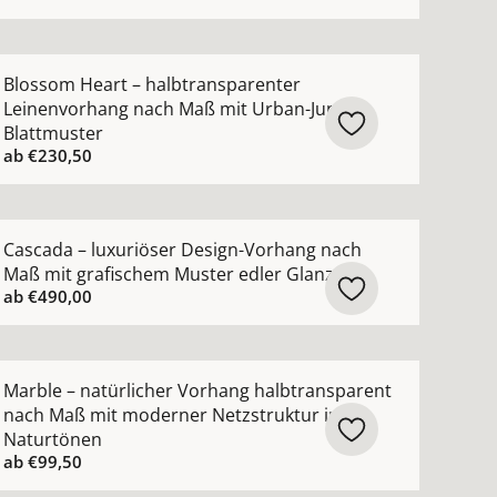
ewebe ansehen
arente Gardine nach Maß Voile in 102 modernen Farben a
ehr Details zu Blossom Heart – halbtransparenter Leine
Blossom Heart – halbtransparenter
Leinenvorhang nach Maß mit Urban-Jungle-
Blattmuster
ab
€230,50
hen
Vorhang nach Maß mit moderner grober Netzoptik ansehe
ehr Details zu Cascada – luxuriöser Design-Vorhang nach
Cascada – luxuriöser Design-Vorhang nach
Maß mit grafischem Muster edler Glanz
ab
€490,00
ng nach Maß mit Scherli-Muster halbtransparent ansehen
ehr Details zu Marble – natürlicher Vorhang halbtranspa
Marble – natürlicher Vorhang halbtransparent
nach Maß mit moderner Netzstruktur in
Naturtönen
ab
€99,50