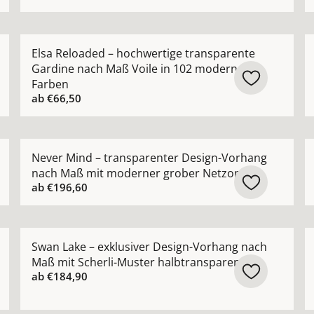
chter Vorhang nach Maß mit edlem schimmerndem Satin-G
Mehr Details zu Elsa Reloaded – hochwertige transp
M
Elsa Reloaded – hochwertige transparente
Gardine nach Maß Voile in 102 modernen
Farben
ab
€66,50
rhang nach Maß mit dezentem Glanz modern zeitlos anse
Mehr Details zu Never Mind – transparenter Design-
M
Never Mind – transparenter Design-Vorhang
nach Maß mit moderner grober Netzoptik
ab
€196,60
ng nach Maß in moderner Leinenoptik pflegeleicht ansehen
Mehr Details zu Swan Lake – exklusiver Design-Vorha
M
Swan Lake – exklusiver Design-Vorhang nach
Maß mit Scherli-Muster halbtransparent
ab
€184,90