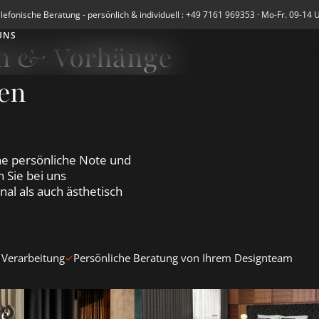
lefonische Beratung - persönlich & individuell : +49 7161 969353 · Mo-Fr. 09-14 
UNS
en & Vorhänge
en
e persönliche Note und
 Sie bei uns
al als auch ästhetisch
 Verarbeitung
Persönliche Beratung von Ihrem Designteam
en &amp; Vorhänge ansehen
Blickdichte Vorhänge ansehen
Verdunkelungsvorhänge Blacko
te