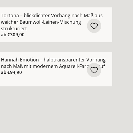
creme ansehen
ch Maß lässige Struktur moderner Leinen-Look ansehen
ehr Details zu Tortona – blickdichter Vorhang nach Maß 
Tortona – blickdichter Vorhang nach Maß aus
weicher Baumwoll-Leinen-Mischung
strukturiert
ab
€309,00
ktur ansehen
 Vorhang nach Maß mit feiner moderner Struktur ansehen
ehr Details zu Hannah Emotion – halbtransparenter Vor
Hannah Emotion – halbtransparenter Vorhang
nach Maß mit modernem Aquarell-Farbverlauf
ab
€94,90