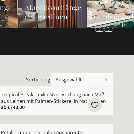
änge
Akustikvorhänge
& -gardinen
Outdoorvor
Sortierung
Ausgewählt
n
 Maß mit moderner dezenter Metallic-Struktur ansehen
ehr Details zu Tropical Break – exklusiver Vorhang nach 
Tropical Break – exklusiver Vorhang nach Maß
aus Leinen mit Palmen-Stickerei in Naturtönen
ab
€740,00
hen
ach Maß mit leichtem Chintz-Seidenglanz nach Maß anseh
ehr Details zu Petali – moderner halbtransparenter Au
Petali – moderner halbtransparenter