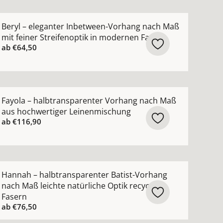
ktur ansehen
hang nach Maß mit hohem Wollanteil in zeitlosen Farben
ehr Details zu Beryl – eleganter Inbetween-Vorhang nach
Beryl – eleganter Inbetween-Vorhang nach Maß
mit feiner Streifenoptik in modernen Farben
ab
€64,50
hohem Leinenanteil natürlicher Griff in zeitlosen Farbe
ehr Details zu Fayola – halbtransparenter Vorhang nach
Fayola – halbtransparenter Vorhang nach Maß
aus hochwertiger Leinenmischung
ab
€116,90
n
nach Maß mit modernem Netzmuster ansehen
ehr Details zu Hannah – halbtransparenter Batist-Vorhang
Hannah – halbtransparenter Batist-Vorhang
nach Maß leichte natürliche Optik recycelte
Fasern
ab
€76,50