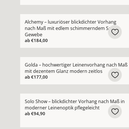
Mehr Details zu Alchemy – luxuriöser blickdi
Alchemy – luxuriöser blickdichter Vorhang
nach Maß mit edlem schimmerndem Satin-
Gewebe
ab
€184,00
Mehr Details zu Golda – hochwertiger Leinenvo
Golda – hochwertiger Leinenvorhang nach Maß
mit dezentem Glanz modern zeitlos
ab
€177,00
Mehr Details zu Solo Show – blickdichter Vorha
Solo Show – blickdichter Vorhang nach Maß in
moderner Leinenoptik pflegeleicht
ab
€94,90