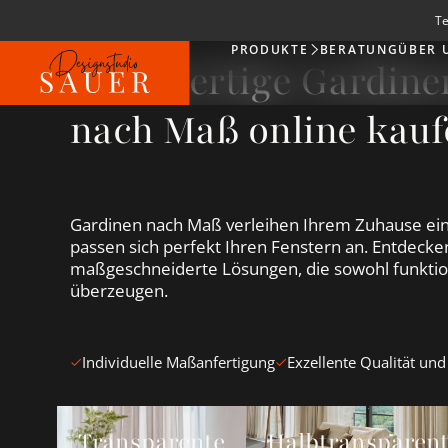
Te
PRODUKTE
BERATUNG
ÜBER 
Produkte
Hochwertige Gardin
nach Maß online kauf
Gardinen nach Maß verleihen Ihrem Zuhause ein
passen sich perfekt Ihren Fenstern an. Entdecken
maßgeschneiderte Lösungen, die sowohl funktion
überzeugen.
Individuelle Maßanfertigung
Exzellente Qualität und
Transparente Gardinen &amp; Vorhänge ansehen
Halbtransparente Gardin
Transparente
Halbtransparen