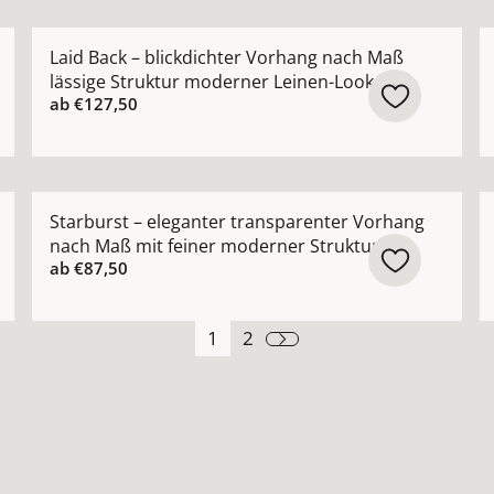
 Vorhang nach Maß mit glatter Oberfläche Farben: weiß 
Mehr Details zu Laid Back – blickdichter Vorhang na
M
Laid Back – blickdichter Vorhang nach Maß
lässige Struktur moderner Leinen-Look
ab
€127,50
 Design-Vorhang nach Maß mit architektonischer Netzstru
Mehr Details zu Starburst – eleganter transparenter
M
Starburst – eleganter transparenter Vorhang
nach Maß mit feiner moderner Struktur
ab
€87,50
1
2