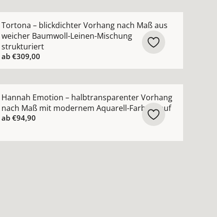
creme ansehen
ch Maß lässige Struktur moderner Leinen-Look ansehen
ehr Details zu Tortona – blickdichter Vorhang nach Maß 
Tortona – blickdichter Vorhang nach Maß aus
weicher Baumwoll-Leinen-Mischung
strukturiert
ab
€309,00
ktur ansehen
 Vorhang nach Maß mit feiner moderner Struktur ansehen
ehr Details zu Hannah Emotion – halbtransparenter Vor
Hannah Emotion – halbtransparenter Vorhang
nach Maß mit modernem Aquarell-Farbverlauf
ab
€94,90