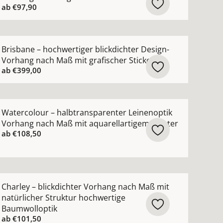
ab
€97,90
n
ng nach Maß mit schimmerndem Jacquardmuster ansehen
ehr Details zu Brisbane – hochwertiger blickdichter Desi
Brisbane – hochwertiger blickdichter Design-
Vorhang nach Maß mit grafischer Stickerei
ab
€399,00
ehen
sparenter Kinderzimmer-Vorhang nach Maß mit 3D-Blumen 
ehr Details zu Watercolour – halbtransparenter Leineno
Watercolour – halbtransparenter Leinenoptik
Vorhang nach Maß mit aquarellartigem Muster
ab
€108,50
hen
hter Leinenvorhang nach Maß aus 100 % Leinen ansehen
ehr Details zu Charley – blickdichter Vorhang nach Maß m
Charley – blickdichter Vorhang nach Maß mit
natürlicher Struktur hochwertige
Baumwolloptik
ab
€101,50