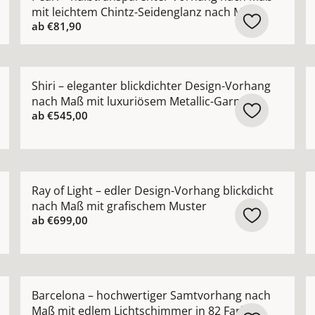
mit leichtem Chintz-Seidenglanz nach Maß
ab
€81,90
 Gardine nach Maß mit edlem Chintz-Schimmer ansehen
Mehr Details zu Shiri – eleganter blickdichter Desig
M
Shiri – eleganter blickdichter Design-Vorhang
nach Maß mit luxuriösem Metallic-Garn
ab
€545,00
ang in moderner Leinenoptik nach Maß mit feiner Uni-Str
Mehr Details zu Ray of Light – edler Design-Vorhang 
M
Ray of Light – edler Design-Vorhang blickdicht
nach Maß mit grafischem Muster
ab
€699,00
ießende Voile-Gardine nach Maß mit seidigem Schimmer a
Mehr Details zu Barcelona – hochwertiger Samtvorha
M
Barcelona – hochwertiger Samtvorhang nach
Maß mit edlem Lichtschimmer in 82 Farben