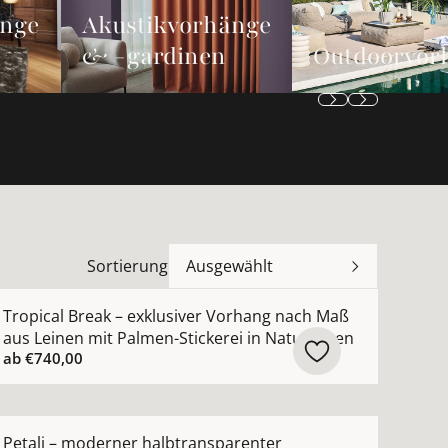
änge
Akustikvorhänge
& -gardinen
Outdoorvor
Sortierung
Ausgewählt
n
 Maß mit moderner dezenter Metallic-Struktur ansehen
ehr Details zu Tropical Break – exklusiver Vorhang nach 
Tropical Break – exklusiver Vorhang nach Maß
aus Leinen mit Palmen-Stickerei in Naturtönen
ab
€740,00
hen
ach Maß mit leichtem Chintz-Seidenglanz nach Maß anseh
ehr Details zu Petali – moderner halbtransparenter Au
Petali – moderner halbtransparenter