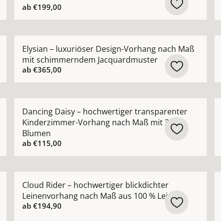
ab
€199,00
r Vorhang nach Maß mit natürlicher Leinenstruktur ansehe
Mehr Details zu Elysian – luxuriöser Design-Vorha
M
Elysian – luxuriöser Design-Vorhang nach Maß
mit schimmerndem Jacquardmuster
ab
€365,00
 hochwertiger Bouclé-Optik natürlicher Look nach Maß ans
Mehr Details zu Dancing Daisy – hochwertiger tran
M
Dancing Daisy – hochwertiger transparenter
Kinderzimmer-Vorhang nach Maß mit 3D-
Blumen
ab
€115,00
rhang nach Maß in moderner natürlicher Leinenoptik anse
Mehr Details zu Cloud Rider – hochwertiger blickdic
M
Cloud Rider – hochwertiger blickdichter
Leinenvorhang nach Maß aus 100 % Leinen
ab
€194,90