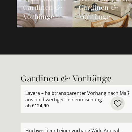
Gardinen &
Gardinen &
Vorhänge
Vorhänge
Gardinen & Vorhänge
Mehr Details zu Lavera – halbtransparenter Vo
Lavera – halbtransparenter Vorhang nach Maß
aus hochwertiger Leinenmischung
ab
€124,90
Mehr Details zu Hochwertiger Leinenvorhang W
Hochwertiger Leinenvorhang Wide Appeal –