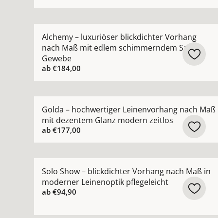
Mehr Details zu Alchemy – luxuriöser blickdi
Alchemy – luxuriöser blickdichter Vorhang
nach Maß mit edlem schimmerndem Satin-
Gewebe
ab
€184,00
Mehr Details zu Golda – hochwertiger Leinenvo
Golda – hochwertiger Leinenvorhang nach Maß
mit dezentem Glanz modern zeitlos
ab
€177,00
Mehr Details zu Solo Show – blickdichter Vorha
Solo Show – blickdichter Vorhang nach Maß in
moderner Leinenoptik pflegeleicht
ab
€94,90