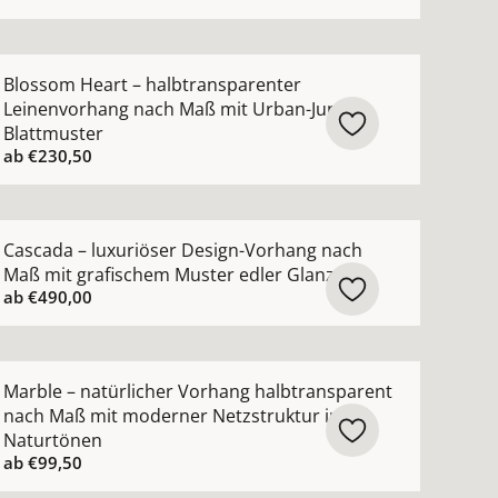
ewebe ansehen
arente Gardine nach Maß Voile in 102 modernen Farben a
ehr Details zu Blossom Heart – halbtransparenter Leine
Blossom Heart – halbtransparenter
Leinenvorhang nach Maß mit Urban-Jungle-
Blattmuster
ab
€230,50
hen
Vorhang nach Maß mit moderner grober Netzoptik ansehe
ehr Details zu Cascada – luxuriöser Design-Vorhang nach
Cascada – luxuriöser Design-Vorhang nach
Maß mit grafischem Muster edler Glanz
ab
€490,00
ng nach Maß mit Scherli-Muster halbtransparent ansehen
ehr Details zu Marble – natürlicher Vorhang halbtranspa
Marble – natürlicher Vorhang halbtransparent
nach Maß mit moderner Netzstruktur in
Naturtönen
ab
€99,50