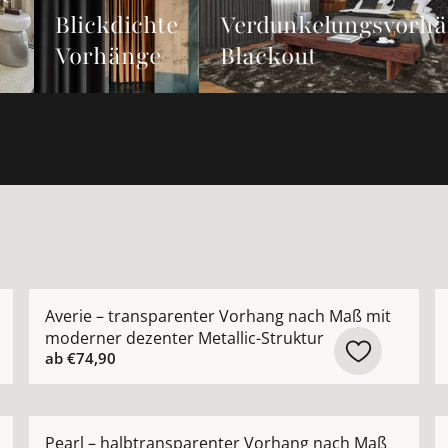
Blickdichte
Verdunkelungsvorh
Vorhänge
Blackout
rhang nach Maß aus hochwertiger Leinenmischung ansehe
Mehr Details zu Averie – transparenter Vorhang nach
M
Averie – transparenter Vorhang nach Maß mit
moderner dezenter Metallic-Struktur
ab
€74,90
ide Appeal – modernes grafisches Muster nach Maß anse
Mehr Details zu Pearl – halbtransparenter Vorhang n
M
Pearl – halbtransparenter Vorhang nach Maß