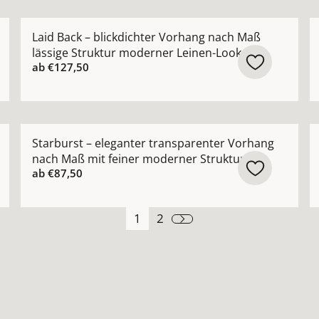
 Vorhang nach Maß mit glatter Oberfläche Farben: weiß 
Mehr Details zu Laid Back – blickdichter Vorhang na
M
Laid Back – blickdichter Vorhang nach Maß
lässige Struktur moderner Leinen-Look
ab
€127,50
 Design-Vorhang nach Maß mit architektonischer Netzstru
Mehr Details zu Starburst – eleganter transparenter
M
Starburst – eleganter transparenter Vorhang
nach Maß mit feiner moderner Struktur
ab
€87,50
1
2