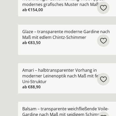
modernes grafisches Muster nach Maß
ab
€154,00
Mehr Details zu Glaze – transparente moderne
Glaze – transparente moderne Gardine nach
Maß mit edlem Chintz-Schimmer
ab
€83,50
Mehr Details zu Amari – halbtransparenter Vorh
Amari – halbtransparenter Vorhang in
moderner Leinenoptik nach Maß mit feiner
Uni-Struktur
ab
€88,90
Mehr Details zu Balsam – transparente weichfl
Balsam – transparente weichfließende Voile-
Gardine nach Maß mit seidigem Schimmer