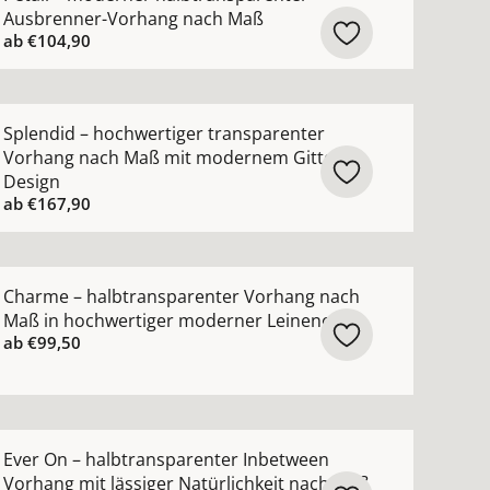
Ausbrenner-Vorhang nach Maß
ab
€104,90
n-Vorhang nach Maß mit luxuriösem Metallic-Garn ansehen
ehr Details zu Splendid – hochwertiger transparenter V
Splendid – hochwertiger transparenter
Vorhang nach Maß mit modernem Gitter-
Design
ab
€167,90
uktur ansehen
blickdicht nach Maß mit grafischem Muster ansehen
ehr Details zu Charme – halbtransparenter Vorhang nac
Charme – halbtransparenter Vorhang nach
Maß in hochwertiger moderner Leinenoptik
ab
€99,50
nsehen
ng nach Maß mit edlem Lichtschimmer in 82 Farben anse
ehr Details zu Ever On – halbtransparenter Inbetween Vo
Ever On – halbtransparenter Inbetween
Vorhang mit lässiger Natürlichkeit nach Maß