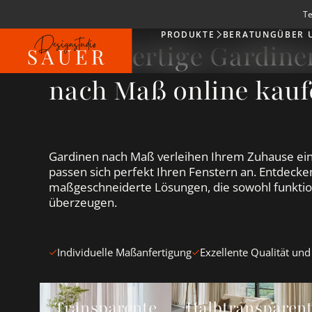
Te
PRODUKTE
BERATUNG
ÜBER 
Produkte
Hochwertige Gardin
nach Maß online kauf
Gardinen nach Maß verleihen Ihrem Zuhause ein
passen sich perfekt Ihren Fenstern an. Entdecken
maßgeschneiderte Lösungen, die sowohl funktion
überzeugen.
Individuelle Maßanfertigung
Exzellente Qualität und
Transparente Gardinen &amp; Vorhänge ansehen
Halbtransparente Gardin
Transparente
Halbtransparen