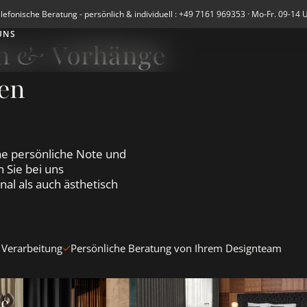
lefonische Beratung - persönlich & individuell : +49 7161 969353 · Mo-Fr. 09-14 
UNS
en & Vorhänge
en
e persönliche Note und
 Sie bei uns
al als auch ästhetisch
 Verarbeitung
Persönliche Beratung von Ihrem Designteam
en &amp; Vorhänge ansehen
Blickdichte Vorhänge ansehen
Verdunkelungsvorhänge Blacko
te