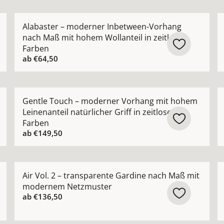
ik Vorhang halbtransparent nach Maß mit natürlicher Stru
Mehr Details zu Alabaster – moderner Inbetween-Vor
M
Alabaster – moderner Inbetween-Vorhang
nach Maß mit hohem Wollanteil in zeitlosen
Farben
ab
€64,50
orhang nach Maß mit feiner Netzstruktur ansehen
Mehr Details zu Gentle Touch – moderner Vorhang mit 
M
Gentle Touch – moderner Vorhang mit hohem
Leinenanteil natürlicher Griff in zeitlosen
Farben
ab
€149,50
nvorhang halbtransparent nach Maß lässige Eleganz ansehe
Mehr Details zu Air Vol. 2 – transparente Gardine 
M
Air Vol. 2 – transparente Gardine nach Maß mit
modernem Netzmuster
ab
€136,50