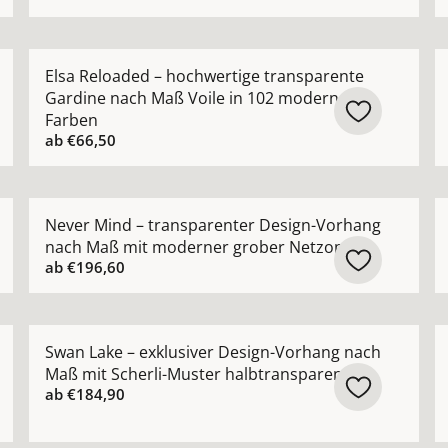
chter Vorhang nach Maß mit edlem schimmerndem Satin-G
Mehr Details zu Elsa Reloaded – hochwertige transp
M
Elsa Reloaded – hochwertige transparente
Gardine nach Maß Voile in 102 modernen
Farben
ab
€66,50
rhang nach Maß mit dezentem Glanz modern zeitlos anse
Mehr Details zu Never Mind – transparenter Design-
M
Never Mind – transparenter Design-Vorhang
nach Maß mit moderner grober Netzoptik
ab
€196,60
ng nach Maß in moderner Leinenoptik pflegeleicht ansehen
Mehr Details zu Swan Lake – exklusiver Design-Vorha
M
Swan Lake – exklusiver Design-Vorhang nach
Maß mit Scherli-Muster halbtransparent
ab
€184,90