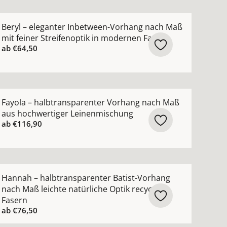
ktur ansehen
hang nach Maß mit hohem Wollanteil in zeitlosen Farben
ehr Details zu Beryl – eleganter Inbetween-Vorhang nach
Beryl – eleganter Inbetween-Vorhang nach Maß
mit feiner Streifenoptik in modernen Farben
ab
€64,50
hohem Leinenanteil natürlicher Griff in zeitlosen Farbe
ehr Details zu Fayola – halbtransparenter Vorhang nach
Fayola – halbtransparenter Vorhang nach Maß
aus hochwertiger Leinenmischung
ab
€116,90
n
nach Maß mit modernem Netzmuster ansehen
ehr Details zu Hannah – halbtransparenter Batist-Vorhang
Hannah – halbtransparenter Batist-Vorhang
nach Maß leichte natürliche Optik recycelte
Fasern
ab
€76,50