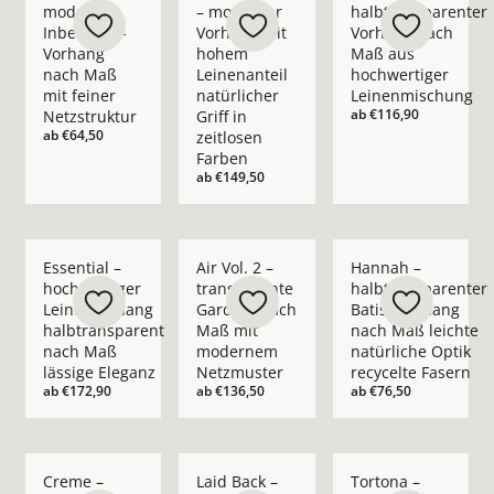
moderner
– moderner
halbtransparenter
Inbetween-
Vorhang mit
Vorhang nach
Vorhang
hohem
Maß aus
nach Maß
Leinenanteil
hochwertiger
mit feiner
natürlicher
Leinenmischung
ab
€116,90
Netzstruktur
Griff in
ab
€64,50
zeitlosen
Farben
ab
€149,50
Mehr Details zu Essential – hochwertiger Leinenvorhang halb
Mehr Details zu Air Vol. 2 – transpare
Mehr Details zu Hann
Essential –
Air Vol. 2 –
Hannah –
hochwertiger
transparente
halbtransparenter
Leinenvorhang
Gardine nach
Batist-Vorhang
halbtransparent
Maß mit
nach Maß leichte
nach Maß
modernem
natürliche Optik
lässige Eleganz
Netzmuster
recycelte Fasern
ab
€172,90
ab
€136,50
ab
€76,50
Mehr Details zu Creme – blickdichter moderner Vorhang nach
Mehr Details zu Laid Back – blickdichte
Mehr Details zu Tort
Creme –
Laid Back –
Tortona –