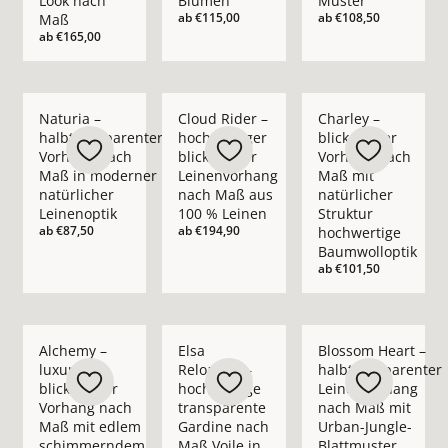
Look nach
Blumen
Muster
ab
€115,00
ab
€108,50
Maß
ab
€165,00
Mehr Details zu Naturia – halbtransparenter Vorhang nach M
Mehr Details zu Cloud Rider – hochwerti
Mehr Details zu Char
Naturia –
Cloud Rider –
Charley –
halbtransparenter
hochwertiger
blickdichter
Vorhang nach
blickdichter
Vorhang nach
Maß in moderner
Leinenvorhang
Maß mit
natürlicher
nach Maß aus
natürlicher
Leinenoptik
100 % Leinen
Struktur
ab
€87,50
ab
€194,90
hochwertige
Baumwolloptik
ab
€101,50
Mehr Details zu Alchemy – luxuriöser blickdichter Vorhan
Mehr Details zu Elsa Reloaded – hochwer
Mehr Details zu Blo
Alchemy –
Elsa
Blossom Heart –
luxuriöser
Reloaded –
halbtransparenter
blickdichter
hochwertige
Leinenvorhang
Vorhang nach
transparente
nach Maß mit
Maß mit edlem
Gardine nach
Urban-Jungle-
schimmerndem
Maß Voile in
Blattmuster