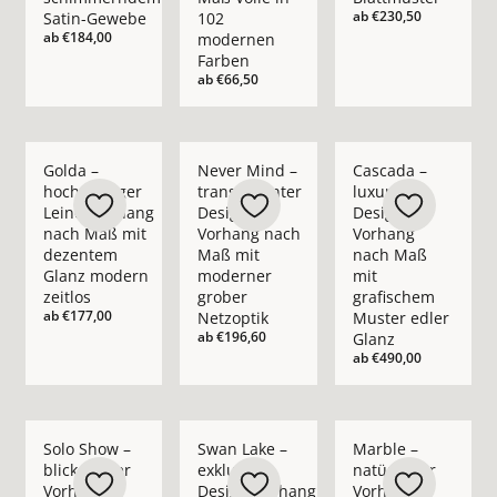
ab
€230,50
Satin-Gewebe
102
ab
€184,00
modernen
Farben
ab
€66,50
Mehr Details zu Golda – hochwertiger Leinenvorhang nach M
Mehr Details zu Never Mind – transpare
Mehr Details zu Casc
Golda –
Never Mind –
Cascada –
hochwertiger
transparenter
luxuriöser
Leinenvorhang
Design-
Design-
nach Maß mit
Vorhang nach
Vorhang
dezentem
Maß mit
nach Maß
Glanz modern
moderner
mit
zeitlos
grober
grafischem
ab
€177,00
Netzoptik
Muster edler
ab
€196,60
Glanz
ab
€490,00
Mehr Details zu Solo Show – blickdichter Vorhang nach Maß i
Mehr Details zu Swan Lake – exklusiver 
Mehr Details zu Marb
Solo Show –
Swan Lake –
Marble –
blickdichter
exklusiver
natürlicher
Vorhang
Design-Vorhang
Vorhang