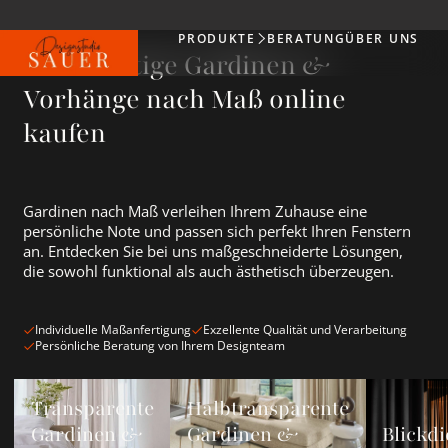
PRODUKTE
BERATUNG
ÜBER UNS
Produkte
Hochwertige Gardinen &
Vorhänge nach Maß online
kaufen
Gardinen nach Maß verleihen Ihrem Zuhause eine
persönliche Note und passen sich perfekt Ihren Fenstern
an. Entdecken Sie bei uns maßgeschneiderte Lösungen,
die sowohl funktional als auch ästhetisch überzeugen.
Individuelle Maßanfertigung
Exzellente Qualität und Verarbeitung
Persönliche Beratung von Ihrem Designteam
Transparente Gardinen &amp; Vorhänge ansehen
Halbtransparente Gardinen &amp; Vorh
Blickdichte
Transparente
Halbtransparente
Gardinen &
Gardinen &
Blickdi