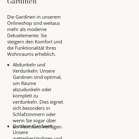
Gardinen
Die Gardinen in unserem
Onlineshop sind weitaus
mehr als moderne
Dekoelemente: Sie
steigern den Komfort und
die Funktionalität Ihres
Wohnraums erheblich.
Abdunkeln und
Verdunkeln: Unsere
Gardinen sind optimal,
um Räume
abzudunkeln oder
komplett zu
verdunkeln. Dies eignet
sich besonders in
Schlafzimmern oder
wenn Sie sogar über
Outdoor-Gardinen:
ein Heimkino verfügen.
Unsere
wetterbeständigen und