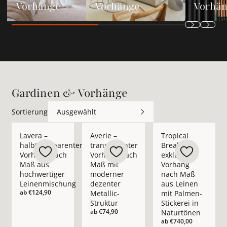
Vorhänge
Vorhänge
Vorhä
Gardinen & Vorhänge
Sortierung
Ausgewählt
Mehr Details zu Lavera – halbtransparenter Vorhang nach M
Mehr Details zu Averie – transparenter 
Mehr Details zu Trop
Lavera –
Averie –
Tropical
halbtransparenter
transparenter
Break –
Vorhang nach
Vorhang nach
exklusiver
Maß aus
Maß mit
Vorhang
hochwertiger
moderner
nach Maß
Leinenmischung
dezenter
aus Leinen
ab
€124,90
Metallic-
mit Palmen-
Struktur
Stickerei in
ab
€74,90
Naturtönen
ab
€740,00