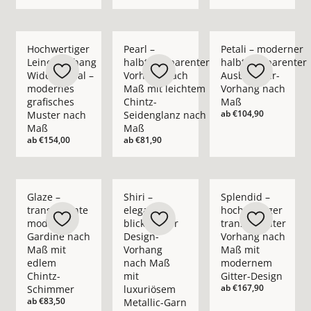
Mehr Details zu Hochwertiger Leinenvorhang Wide Appeal – 
Mehr Details zu Pearl – halbtransparent
Mehr Details zu Pet
Hochwertiger
Pearl –
Petali – moderner
Leinenvorhang
halbtransparenter
halbtransparenter
Wide Appeal –
Vorhang nach
Ausbrenner-
modernes
Maß mit leichtem
Vorhang nach
grafisches
Chintz-
Maß
ab
€104,90
Muster nach
Seidenglanz nach
Maß
Maß
ab
€154,00
ab
€81,90
Mehr Details zu Glaze – transparente moderne Gardine nach
Mehr Details zu Shiri – eleganter blickd
Mehr Details zu Spl
Glaze –
Shiri –
Splendid –
transparente
eleganter
hochwertiger
moderne
blickdichter
transparenter
Gardine nach
Design-
Vorhang nach
Maß mit
Vorhang
Maß mit
edlem
nach Maß
modernem
Chintz-
mit
Gitter-Design
ab
€167,90
Schimmer
luxuriösem
ab
€83,50
Metallic-Garn