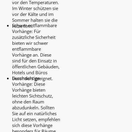
vor den Temperaturen.
Im Winter schützen sie
vor der Kälte und im
Sommer halten sie die
Schwer entflammbare
Hitze fern.
Vorhänge: Für
zusätzliche Sicherheit
bieten wir schwer
entflammbare
Vorhänge an. Diese
sind für den Einsatz in
öffentlichen Gebäuden,
Hotels und Büros
Durchsichtige
besonders geeignet.
Vorhänge: Diese
Vorhänge bieten
leichten Sichtschutz,
ohne den Raum
abzudunkeln. Sollten
Sie auf ein natürliches
Licht setzen, empfehlen
sich diese Vorhänge
besonders für Räume