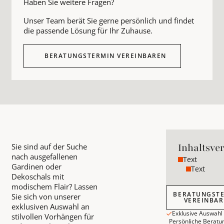
Haben Sie weitere Fragen?
Unser Team berät Sie gerne persönlich und findet
die passende Lösung für Ihr Zuhause.
BERATUNGSTERMIN VEREINBAREN
Inhaltsve
Sie sind auf der Suche
nach ausgefallenen
Text
Gardinen oder
Text
Dekoschals mit
modischem Flair? Lassen
Beratungstermin
BERATUNGST
Sie sich von unserer
VEREINBA
exklusiven Auswahl an
Exklusive Auswahl
stilvollen Vorhängen für
Persönliche Beratu