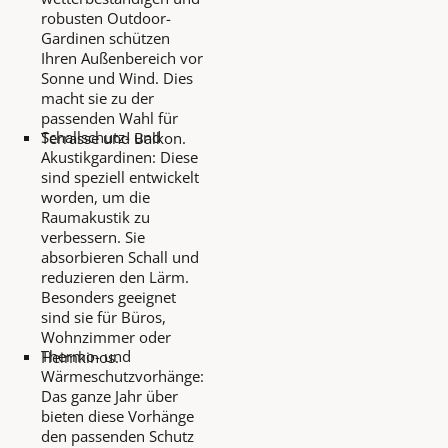
robusten Outdoor-
Gardinen schützen
Ihren Außenbereich vor
Sonne und Wind. Dies
macht sie zu der
passenden Wahl für
Schallschutz- und
Terrasse und Balkon.
Akustikgardinen: Diese
sind speziell entwickelt
worden, um die
Raumakustik zu
verbessern. Sie
absorbieren Schall und
reduzieren den Lärm.
Besonders geeignet
sind sie für Büros,
Wohnzimmer oder
Thermo- und
Heimkinos.
Wärmeschutzvorhänge:
Das ganze Jahr über
bieten diese Vorhänge
den passenden Schutz