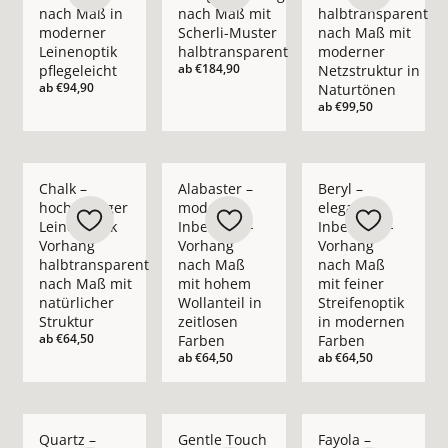
nach Maß in
nach Maß mit
halbtransparent
moderner
Scherli-Muster
nach Maß mit
Leinenoptik
halbtransparent
moderner
ab
€184,90
pflegeleicht
Netzstruktur in
ab
€94,90
Naturtönen
ab
€99,50
Mehr Details zu Chalk – hochwertiger Leinenoptik Vorhang ha
Mehr Details zu Alabaster – moderner In
Mehr Details zu Bery
Chalk –
Alabaster –
Beryl –
hochwertiger
moderner
eleganter
Leinenoptik
Inbetween-
Inbetween-
Vorhang
Vorhang
Vorhang
halbtransparent
nach Maß
nach Maß
nach Maß mit
mit hohem
mit feiner
natürlicher
Wollanteil in
Streifenoptik
Struktur
zeitlosen
in modernen
ab
€64,50
Farben
Farben
ab
€64,50
ab
€64,50
Mehr Details zu Quartz – moderner Inbetween-Vorhang nach 
Mehr Details zu Gentle Touch – moderner 
Mehr Details zu Fay
Quartz –
Gentle Touch
Fayola –