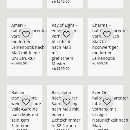
ab
€545,00
Mehr Details zu Amari – halbtransparenter Vorhang in moder
Mehr Details zu Ray of Light – edler Des
Mehr Details zu Cha
Amari –
Ray of Light –
Charme –
halbtransparenter
edler Design-
halbtransparenter
Vorhang in
Vorhang
Vorhang nach
moderner
blickdicht
Maß in
Leinenoptik nach
nach Maß
hochwertiger
Maß mit feiner
mit
moderner
Uni-Struktur
grafischem
Leinenoptik
ab
€88,90
ab
€99,50
Muster
ab
€699,00
Mehr Details zu Balsam – transparente weichfließende Voil
Mehr Details zu Barcelona – hochwertig
Mehr Details zu Ever
Balsam –
Barcelona –
Ever On –
transparente
hochwertiger
halbtransparenter
weichfließende
Samtvorhang
Inbetween
Voile-Gardine
nach Maß mit
Vorhang mit
nach Maß mit
edlem
lässiger
seidigem
Lichtschimmer
Natürlichkeit nach
Schimmer
in 82 Farben
Maß