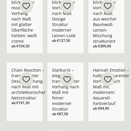
blickdichter
blickdichter
blickdichter
moderner
Vorhang
Vorhang
Vorhang
nach Maß
nach Maß
nach Maß
lässige
aus weicher
mit glatter
Struktur
Baumwoll-
Oberfläche
moderner
Leinen-
Farben: weiß
Leinen-Look
Mischung
ab
€127,50
creme
strukturiert
ab
€104,50
ab
€309,00
Mehr Details zu Chain Reaction – transparenter Design-Vorha
Mehr Details zu Starburst – eleganter t
Mehr Details zu Han
Chain Reaction –
Starburst –
Hannah Emotion –
transparenter
eleganter
halbtransparenter
Design-Vorhang
transparenter
Vorhang nach
nach Maß mit
Vorhang nach
Maß mit
architektonischer
Maß mit
modernem
Netzstruktur
feiner
Aquarell-
ab
€191,50
moderner
Farbverlauf
ab
€94,90
Struktur
ab
€87,50