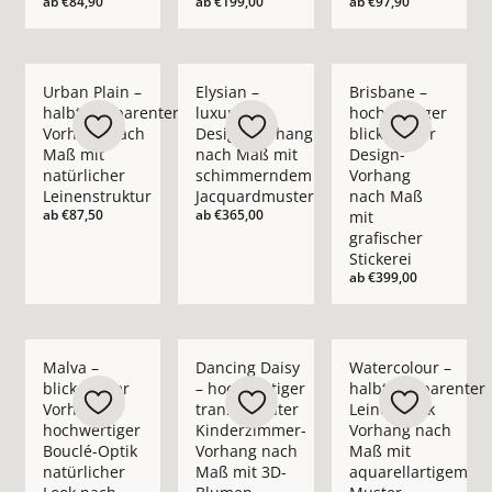
ab
€84,90
ab
€199,00
ab
€97,90
Mehr Details zu Urban Plain – halbtransparenter Vorhang nac
Mehr Details zu Elysian – luxuriöser D
Mehr Details zu Bris
Urban Plain –
Elysian –
Brisbane –
halbtransparenter
luxuriöser
hochwertiger
Vorhang nach
Design-Vorhang
blickdichter
Maß mit
nach Maß mit
Design-
natürlicher
schimmerndem
Vorhang
Leinenstruktur
Jacquardmuster
nach Maß
ab
€87,50
ab
€365,00
mit
grafischer
Stickerei
ab
€399,00
Mehr Details zu Malva – blickdichter Vorhang in hochwertige
Mehr Details zu Dancing Daisy – hochwe
Mehr Details zu Wate
Malva –
Dancing Daisy
Watercolour –
blickdichter
– hochwertiger
halbtransparenter
Vorhang in
transparenter
Leinenoptik
hochwertiger
Kinderzimmer-
Vorhang nach
Bouclé-Optik
Vorhang nach
Maß mit
natürlicher
Maß mit 3D-
aquarellartigem