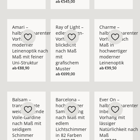
ab
€545,00
Mehr Details zu Amari – halbtransparenter Vorhang in moder
Mehr Details zu Ray of Light – edler Des
Mehr Details zu Cha
Amari –
Ray of Light –
Charme –
halbtransparenter
edler Design-
halbtransparenter
Vorhang in
Vorhang
Vorhang nach
moderner
blickdicht
Maß in
Leinenoptik nach
nach Maß
hochwertiger
Maß mit feiner
mit
moderner
Uni-Struktur
grafischem
Leinenoptik
ab
€88,90
ab
€99,50
Muster
ab
€699,00
Mehr Details zu Balsam – transparente weichfließende Voil
Mehr Details zu Barcelona – hochwertig
Mehr Details zu Ever
Balsam –
Barcelona –
Ever On –
transparente
hochwertiger
halbtransparenter
weichfließende
Samtvorhang
Inbetween
Voile-Gardine
nach Maß mit
Vorhang mit
nach Maß mit
edlem
lässiger
seidigem
Lichtschimmer
Natürlichkeit nach
Schimmer
in 82 Farben
Maß