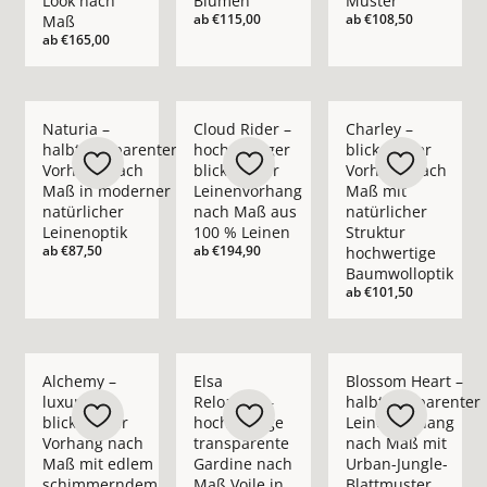
Look nach
Blumen
Muster
ab
€115,00
ab
€108,50
Maß
ab
€165,00
Mehr Details zu Naturia – halbtransparenter Vorhang nach M
Mehr Details zu Cloud Rider – hochwerti
Mehr Details zu Char
Naturia –
Cloud Rider –
Charley –
halbtransparenter
hochwertiger
blickdichter
Vorhang nach
blickdichter
Vorhang nach
Maß in moderner
Leinenvorhang
Maß mit
natürlicher
nach Maß aus
natürlicher
Leinenoptik
100 % Leinen
Struktur
ab
€87,50
ab
€194,90
hochwertige
Baumwolloptik
ab
€101,50
Mehr Details zu Alchemy – luxuriöser blickdichter Vorhan
Mehr Details zu Elsa Reloaded – hochwer
Mehr Details zu Blo
Alchemy –
Elsa
Blossom Heart –
luxuriöser
Reloaded –
halbtransparenter
blickdichter
hochwertige
Leinenvorhang
Vorhang nach
transparente
nach Maß mit
Maß mit edlem
Gardine nach
Urban-Jungle-
schimmerndem
Maß Voile in
Blattmuster