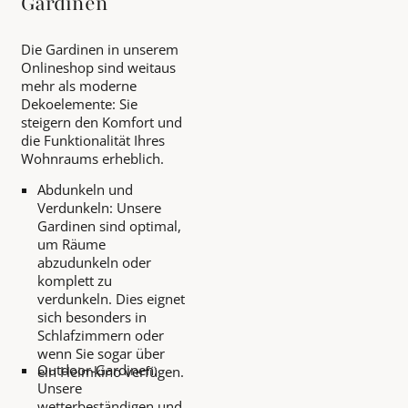
Gardinen
Die Gardinen in unserem
Onlineshop sind weitaus
mehr als moderne
Dekoelemente: Sie
steigern den Komfort und
die Funktionalität Ihres
Wohnraums erheblich.
Abdunkeln und
Verdunkeln: Unsere
Gardinen sind optimal,
um Räume
abzudunkeln oder
komplett zu
verdunkeln. Dies eignet
sich besonders in
Schlafzimmern oder
wenn Sie sogar über
Outdoor-Gardinen:
ein Heimkino verfügen.
Unsere
wetterbeständigen und