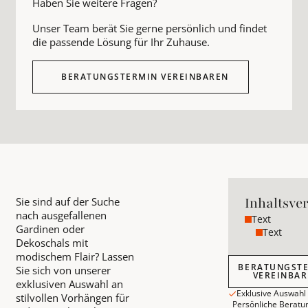
Haben Sie weitere Fragen?
Unser Team berät Sie gerne persönlich und findet
die passende Lösung für Ihr Zuhause.
BERATUNGSTERMIN VEREINBAREN
Inhaltsve
Sie sind auf der Suche
nach ausgefallenen
Text
Gardinen oder
Text
Dekoschals mit
modischem Flair? Lassen
Beratungstermin
BERATUNGST
Sie sich von unserer
VEREINBA
exklusiven Auswahl an
Exklusive Auswahl
stilvollen Vorhängen für
Persönliche Beratu