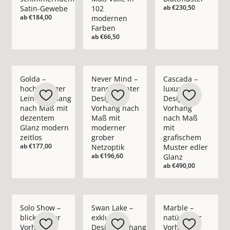
ab
€230,50
Satin-Gewebe
102
ab
€184,00
modernen
Farben
ab
€66,50
Mehr Details zu Golda – hochwertiger Leinenvorhang nach M
Mehr Details zu Never Mind – transpare
Mehr Details zu Casc
Golda –
Never Mind –
Cascada –
hochwertiger
transparenter
luxuriöser
Leinenvorhang
Design-
Design-
nach Maß mit
Vorhang nach
Vorhang
dezentem
Maß mit
nach Maß
Glanz modern
moderner
mit
zeitlos
grober
grafischem
ab
€177,00
Netzoptik
Muster edler
ab
€196,60
Glanz
ab
€490,00
Mehr Details zu Solo Show – blickdichter Vorhang nach Maß i
Mehr Details zu Swan Lake – exklusiver 
Mehr Details zu Marb
Solo Show –
Swan Lake –
Marble –
blickdichter
exklusiver
natürlicher
Vorhang
Design-Vorhang
Vorhang