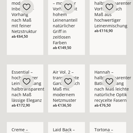
moderner
– moderner
halbtransparenter
Inbetween-
Vorhang mit
Vorhang nach
Vorhang
hohem
Maß aus
nach Maß
Leinenanteil
hochwertiger
mit feiner
natürlicher
Leinenmischung
ab
€116,90
Netzstruktur
Griff in
ab
€64,50
zeitlosen
Farben
ab
€149,50
Mehr Details zu Essential – hochwertiger Leinenvorhang halb
Mehr Details zu Air Vol. 2 – transpare
Mehr Details zu Hann
Essential –
Air Vol. 2 –
Hannah –
hochwertiger
transparente
halbtransparenter
Leinenvorhang
Gardine nach
Batist-Vorhang
halbtransparent
Maß mit
nach Maß leichte
nach Maß
modernem
natürliche Optik
lässige Eleganz
Netzmuster
recycelte Fasern
ab
€172,90
ab
€136,50
ab
€76,50
Mehr Details zu Creme – blickdichter moderner Vorhang nach
Mehr Details zu Laid Back – blickdichte
Mehr Details zu Tort
Creme –
Laid Back –
Tortona –