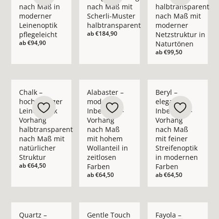
nach Maß in
nach Maß mit
halbtransparent
moderner
Scherli-Muster
nach Maß mit
Leinenoptik
halbtransparent
moderner
ab
€184,90
pflegeleicht
Netzstruktur in
ab
€94,90
Naturtönen
ab
€99,50
Mehr Details zu Chalk – hochwertiger Leinenoptik Vorhang ha
Mehr Details zu Alabaster – moderner In
Mehr Details zu Bery
Chalk –
Alabaster –
Beryl –
hochwertiger
moderner
eleganter
Leinenoptik
Inbetween-
Inbetween-
Vorhang
Vorhang
Vorhang
halbtransparent
nach Maß
nach Maß
nach Maß mit
mit hohem
mit feiner
natürlicher
Wollanteil in
Streifenoptik
Struktur
zeitlosen
in modernen
ab
€64,50
Farben
Farben
ab
€64,50
ab
€64,50
Mehr Details zu Quartz – moderner Inbetween-Vorhang nach 
Mehr Details zu Gentle Touch – moderner 
Mehr Details zu Fay
Quartz –
Gentle Touch
Fayola –