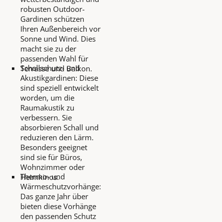
robusten Outdoor-
Gardinen schützen
Ihren Außenbereich vor
Sonne und Wind. Dies
macht sie zu der
passenden Wahl für
Schallschutz- und
Terrasse und Balkon.
Akustikgardinen: Diese
sind speziell entwickelt
worden, um die
Raumakustik zu
verbessern. Sie
absorbieren Schall und
reduzieren den Lärm.
Besonders geeignet
sind sie für Büros,
Wohnzimmer oder
Thermo- und
Heimkinos.
Wärmeschutzvorhänge:
Das ganze Jahr über
bieten diese Vorhänge
den passenden Schutz