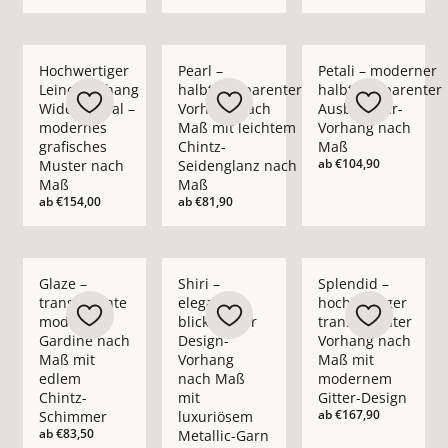
Mehr Details zu Hochwertiger Leinenvorhang Wide Appeal – 
Mehr Details zu Pearl – halbtransparent
Mehr Details zu Pet
Hochwertiger
Pearl –
Petali – moderner
Leinenvorhang
halbtransparenter
halbtransparenter
Wide Appeal –
Vorhang nach
Ausbrenner-
modernes
Maß mit leichtem
Vorhang nach
grafisches
Chintz-
Maß
ab
€104,90
Muster nach
Seidenglanz nach
Maß
Maß
ab
€154,00
ab
€81,90
Mehr Details zu Glaze – transparente moderne Gardine nach
Mehr Details zu Shiri – eleganter blickd
Mehr Details zu Spl
Glaze –
Shiri –
Splendid –
transparente
eleganter
hochwertiger
moderne
blickdichter
transparenter
Gardine nach
Design-
Vorhang nach
Maß mit
Vorhang
Maß mit
edlem
nach Maß
modernem
Chintz-
mit
Gitter-Design
ab
€167,90
Schimmer
luxuriösem
ab
€83,50
Metallic-Garn