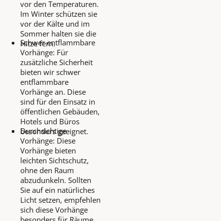
vor den Temperaturen.
Im Winter schützen sie
vor der Kälte und im
Sommer halten sie die
Schwer entflammbare
Hitze fern.
Vorhänge: Für
zusätzliche Sicherheit
bieten wir schwer
entflammbare
Vorhänge an. Diese
sind für den Einsatz in
öffentlichen Gebäuden,
Hotels und Büros
Durchsichtige
besonders geeignet.
Vorhänge: Diese
Vorhänge bieten
leichten Sichtschutz,
ohne den Raum
abzudunkeln. Sollten
Sie auf ein natürliches
Licht setzen, empfehlen
sich diese Vorhänge
besonders für Räume