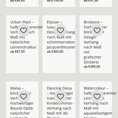
ab
€84,90
ab
€199,00
ab
€97,90
Mehr Details zu Urban Plain – halbtransparenter Vorhang nac
Mehr Details zu Elysian – luxuriöser D
Mehr Details zu Bris
Urban Plain –
Elysian –
Brisbane –
halbtransparenter
luxuriöser
hochwertiger
Vorhang nach
Design-Vorhang
blickdichter
Maß mit
nach Maß mit
Design-
natürlicher
schimmerndem
Vorhang
Leinenstruktur
Jacquardmuster
nach Maß
ab
€87,50
ab
€365,00
mit
grafischer
Stickerei
ab
€399,00
Mehr Details zu Malva – blickdichter Vorhang in hochwertige
Mehr Details zu Dancing Daisy – hochwe
Mehr Details zu Wate
Malva –
Dancing Daisy
Watercolour –
blickdichter
– hochwertiger
halbtransparenter
Vorhang in
transparenter
Leinenoptik
hochwertiger
Kinderzimmer-
Vorhang nach
Bouclé-Optik
Vorhang nach
Maß mit
natürlicher
Maß mit 3D-
aquarellartigem