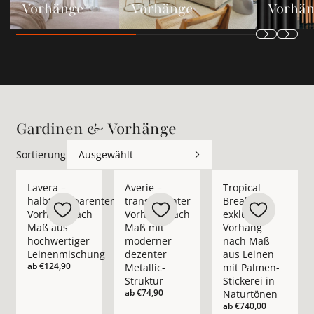
Vorhänge
Vorhänge
Vorhä
Gardinen & Vorhänge
Sortierung
Ausgewählt
Mehr Details zu Lavera – halbtransparenter Vorhang nach M
Mehr Details zu Averie – transparenter 
Mehr Details zu Trop
Lavera –
Averie –
Tropical
halbtransparenter
transparenter
Break –
Vorhang nach
Vorhang nach
exklusiver
Maß aus
Maß mit
Vorhang
hochwertiger
moderner
nach Maß
Leinenmischung
dezenter
aus Leinen
ab
€124,90
Metallic-
mit Palmen-
Struktur
Stickerei in
ab
€74,90
Naturtönen
ab
€740,00