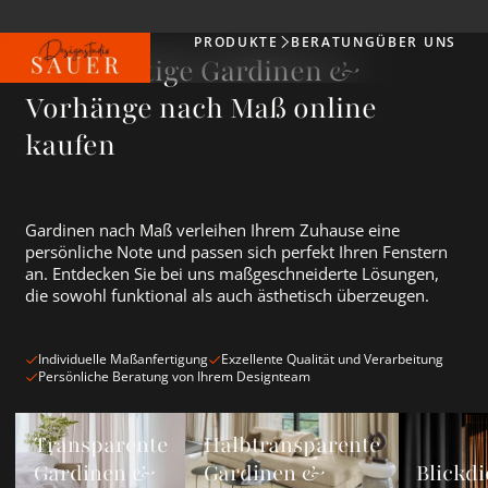
PRODUKTE
BERATUNG
ÜBER UNS
Produkte
Hochwertige Gardinen &
Vorhänge nach Maß online
kaufen
Gardinen nach Maß verleihen Ihrem Zuhause eine
persönliche Note und passen sich perfekt Ihren Fenstern
an. Entdecken Sie bei uns maßgeschneiderte Lösungen,
die sowohl funktional als auch ästhetisch überzeugen.
Individuelle Maßanfertigung
Exzellente Qualität und Verarbeitung
Persönliche Beratung von Ihrem Designteam
Transparente Gardinen &amp; Vorhänge ansehen
Halbtransparente Gardinen &amp; Vorh
Blickdichte
Transparente
Halbtransparente
Gardinen &
Gardinen &
Blickdi