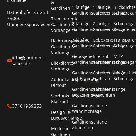
Lisa Sauer
&
1-läufige
1-läufige
Blickdichte
Gardinen
Hattenhofer str 23 B
Gardinenschienen
Gardinenstange
Schiebega
73066
Transparente
2-läufige
2-läufige
Schiebega
Uhingen/Sparwiesen
Gardinen &
Gardinenschienen
Gardinenstange
Raumteiler
Vorhänge
3-läufige
Gebogene
Transpare
Halbtransparente
Gardinenschienen
Gardinenstange
Schiebega
Gardinen &
Vorhänge
Gebogene
Interstil
MHZ
info@gardinen-
Gardinenschienen
Gardinenstange
Schiebega
Blickdichte
sauer.de
Vorhänge
Gardinenschienen
Gardinenstange
Jab Anstoe
mit Blende
Edelstahl
Schiebega
Abdunkelungsvorhänge
Dimout
Gardinenschiene
Gardinenstange
Deckenmontage
Aluminium
Verdunkelungsvorhänge
Blackout
Gardinenschiene
07161969353
Wandmontage
Design- &
Luxusvorhänge
Gardinenschiene
Aluminium
Moderne
Gardinen