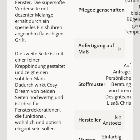
(schon
Fenster. Die supersofte
Vorderseite mit
Pflegeeigenschaften
blei
dezenter Melange
Bügel
erhält durch ein
ger
spezielles Finish ihren
Temper
angenehm flauschigen
Griff.
Anfertigung auf
Ja
Maß
Die zweite Seite ist mit
einer feinen
Auf
Kreppbindung gestaltet
Anfrage,
und zeigt einen
Persönliche
subtilen Glanz.
Stoffmuster
Beratung
Dadurch wirkt Cosy
von Ihrem
Dream von beiden
Designteam
Seiten hochwertig und
Lisa& Chris
ist ideal für
Fensterdekorationen,
die funktional,
Jab
Hersteller
wohnlich und optisch
Anstoetz
elegant sein sollen.
Einfarbig
Muster