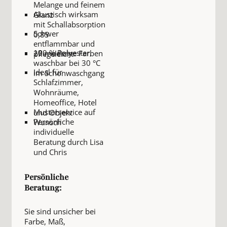
Melange und feinem
Akustisch wirksam
Glanz
mit Schallabsorption
Schwer
0,85
entflammbar und
100 % Polyester,
27 moderne Farben
pflegeleicht
waschbar bei 30 °C
Ideal für
im Schonwaschgang
Schlafzimmer,
Wohnräume,
Homeoffice, Hotel
Musterservice auf
und Objekt
Persönliche
Wunsch
individuelle
Beratung durch Lisa
und Chris
Persönliche
Beratung:
Sie sind unsicher bei
Farbe, Maß,