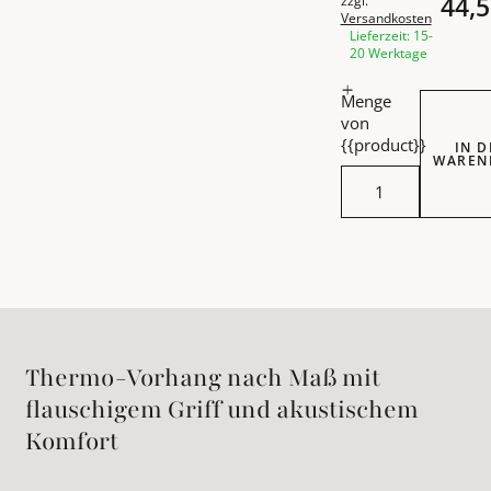
44,5
zzgl.
Versandkosten
Lieferzeit: 15-
20 Werktage
Menge
von
{{product}}
IN 
WAREN
Cosy Dre
Thermo-Vorhang nach Maß mit
flauschigem Griff und akustischem
Komfort