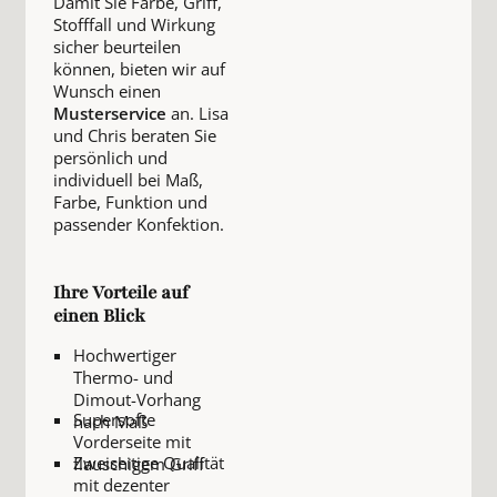
Damit Sie Farbe, Griff,
Stofffall und Wirkung
sicher beurteilen
können, bieten wir auf
Wunsch einen
Musterservice
an. Lisa
und Chris beraten Sie
persönlich und
individuell bei Maß,
Farbe, Funktion und
passender Konfektion.
Ihre Vorteile auf
einen Blick
Hochwertiger
Thermo- und
Dimout-Vorhang
Supersofte
nach Maß
Vorderseite mit
Zweiseitige Qualität
flauschigem Griff
mit dezenter