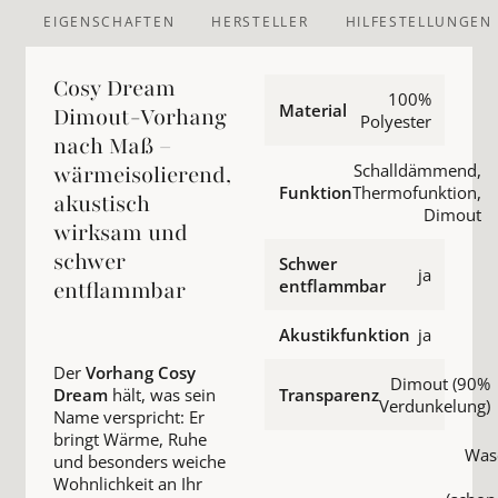
EIGENSCHAFTEN
HERSTELLER
HILFESTELLUNGEN
Cosy Dream
100%
Material
Dimout-Vorhang
Polyester
nach Maß –
Schalldämmend,
wärmeisolierend,
Funktion
Thermofunktion,
akustisch
Dimout
wirksam und
schwer
Schwer
ja
entflammbar
entflammbar
Akustikfunktion
ja
Der
Vorhang Cosy
Dimout (90%
Dream
hält, was sein
Transparenz
Verdunkelung)
Name verspricht: Er
bringt Wärme, Ruhe
Was
und besonders weiche
Wohnlichkeit an Ihr