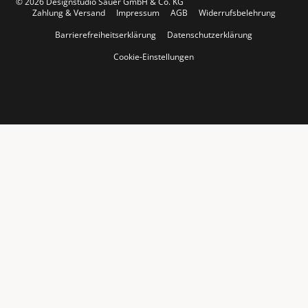
© 2026 Designstudio Sauer GmbH & Co. KG
Zahlung & Versand
Impressum
AGB
Widerrufsbelehrung
Barrierefreiheitserklärung
Datenschutzerklärung
Cookie-Einstellungen