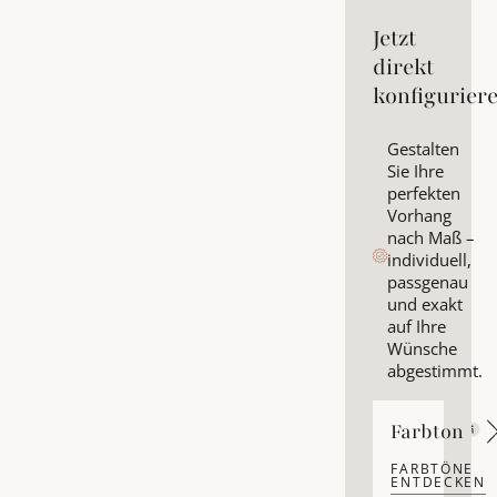
Jetzt
direkt
konfigurier
Gestalten
Sie Ihre
perfekten
Vorhang
nach Maß –
individuell,
passgenau
und exakt
auf Ihre
Wünsche
abgestimmt.
Farbton
Farbton
FARBTÖNE
ENTDECKEN
Farbtöne ent