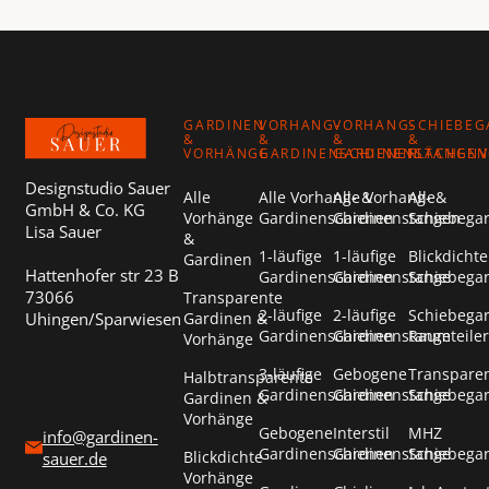
Footer
GARDINEN
VORHANG-
VORHANG-
SCHIEBEG
&
&
&
&
VORHÄNGE
GARDINENSCHIENEN
GARDINENSTANGEN
FLÄCHEN
Designstudio Sauer
Alle
Alle Vorhang- &
Alle Vorhang- &
Alle
GmbH & Co. KG
Vorhänge
Gardinenschienen
Gardinenstangen
Schiebega
Lisa Sauer
&
1-läufige
1-läufige
Blickdichte
Gardinen
Hattenhofer str 23 B
Gardinenschienen
Gardinenstange
Schiebega
73066
Transparente
2-läufige
2-läufige
Schiebega
Uhingen/Sparwiesen
Gardinen &
Gardinenschienen
Gardinenstange
Raumteiler
Vorhänge
3-läufige
Gebogene
Transpare
Halbtransparente
Gardinenschienen
Gardinenstange
Schiebega
Gardinen &
Vorhänge
Gebogene
Interstil
MHZ
info@gardinen-
Gardinenschienen
Gardinenstange
Schiebega
Blickdichte
sauer.de
Vorhänge