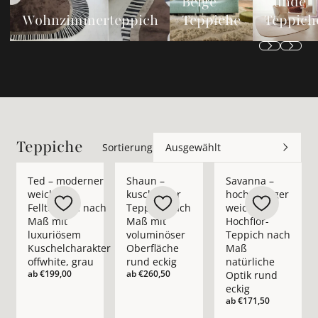
Beige
Runde
Wohnzimmerteppich
Teppiche
Teppich
Teppiche
Sortierung
Ausgewählt
Mehr Details zu Ted – moderner weicher Fellteppich nach Ma
Mehr Details zu Shaun – kuscheliger Tep
Mehr Details zu Sava
Ted – moderner
Shaun –
Savanna –
weicher
kuscheliger
hochwertiger
Fellteppich nach
Teppich nach
weicher
Maß mit
Maß mit
Hochflor-
luxuriösem
voluminöser
Teppich nach
Kuschelcharakter
Oberfläche
Maß
offwhite, grau
rund eckig
natürliche
ab
€199,00
ab
€260,50
Optik rund
eckig
ab
€171,50