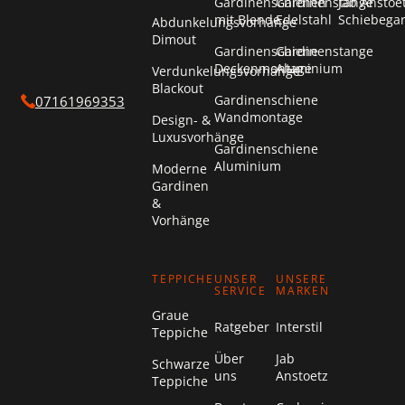
Gardinenschienen
Gardinenstange
Jab Anstoe
mit Blende
Edelstahl
Schiebega
Abdunkelungsvorhänge
Dimout
Gardinenschiene
Gardinenstange
Deckenmontage
Aluminium
Verdunkelungsvorhänge
Blackout
Gardinenschiene
07161969353
Wandmontage
Design- &
Luxusvorhänge
Gardinenschiene
Aluminium
Moderne
Gardinen
&
Vorhänge
TEPPICHE
UNSER
UNSERE
SERVICE
MARKEN
Graue
Ratgeber
Interstil
Teppiche
Über
Jab
Schwarze
uns
Anstoetz
Teppiche