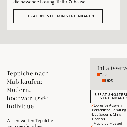
die passende Lösung für Ihr Zuhause.
BERATUNGSTERMIN VEREINBAREN
Inhaltsverz
Teppiche nach
Text
Text
Maß kaufen:
Modern,
Beratungstermin v
BERATUNGSTER
hochwertig &
VEREINBARE
individuell
Exklusive Auswahl
Persönliche Beratung
Lisa Sauer & Chris
Doderer
Wir entwerfen Teppiche
Musterservice auf
nach persönlichen