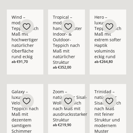
Mehr Details zu Wind – moderner Teppich nach Maß mit hochw
Mehr Details zu Tropical – moderner ha
Mehr Details zu Hero
Wind –
Tropical –
Hero –
moderner
moderner
luxuriöser
Teppich nach
handgewebter
Teppich nach
Maß mit
Indoor- &
Maß mit
hochwertiger
Outdoor-
extrem softer
natürlicher
Teppich nach
Haptik
Oberfläche
Maß mit
voluminös
rund eckig
natürlicher
eckig rund
ab
€91,70
ab
€264,80
Struktur
ab
€352,00
Mehr Details zu Galaxy – luxuriöser Velours-Teppich nach 
Mehr Details zu Zoom – natürlicher Sisa
Mehr Details zu Trin
Galaxy –
Zoom –
Trinidad –
luxuriöser
natürlicher Sisal-
natürlicher
Velours-
Wolle-Teppich
Sisal-Teppich
Teppich nach
nach Maß mit
nach Maß
Maß mit
ausdrucksstarker
mit feiner
dezentem
Struktur
Struktur und
ab
€219,90
samtigem
modernem
Schimmer
Muster