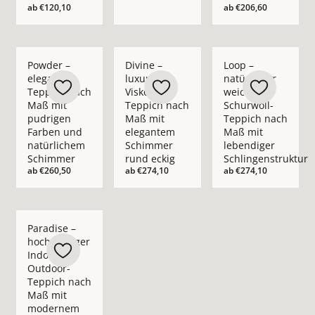
ab
€120,10
ab
€206,60
Mehr Details zu Powder – eleganter Teppich nach Maß mit p
Mehr Details zu Divine – luxuriöser Vis
Mehr Details zu Loop
Powder –
Divine –
Loop –
eleganter
luxuriöser
natürlicher
Teppich nach
Viskose-
weicher
Maß mit
Teppich nach
Schurwoll-
pudrigen
Maß mit
Teppich nach
Farben und
elegantem
Maß mit
natürlichem
Schimmer
lebendiger
Schimmer
rund eckig
Schlingenstruktur
ab
€260,50
ab
€274,10
ab
€274,10
Mehr Details zu Paradise – hochwertiger Indoor- &amp; O
Paradise –
hochwertiger
Indoor- &
Outdoor-
Teppich nach
Maß mit
modernem