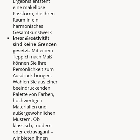
Ergebnis entsteht
eine makellose
Passform, die Ihren
Raum in ein
harmonisches
Gesamtkunstwerk
Ihrer Kreativität
verwandelt.
sind keine Grenzen
gesetzt:
Mit einem
Teppich nach Maß
können Sie Ihre
Persönlichkeit zum
Ausdruck bringen.
Wählen Sie aus einer
beeindruckenden
Palette von Farben,
hochwertigen
Materialien und
außergewöhnlichen
Mustern. Ob
klassisch, modern
oder extravagant –
wir bieten Ihnen