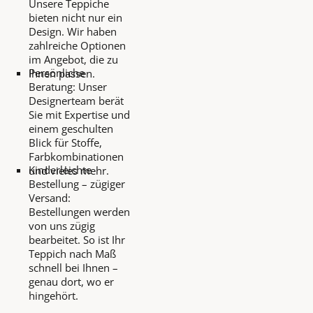
Unsere Teppiche
bieten nicht nur ein
Design. Wir haben
zahlreiche Optionen
im Angebot, die zu
Persönliche
Ihnen passen.
Beratung: Unser
Designerteam berät
Sie mit Expertise und
einem geschulten
Blick für Stoffe,
Farbkombinationen
Kinderleichte
und vieles mehr.
Bestellung – zügiger
Versand:
Bestellungen werden
von uns zügig
bearbeitet. So ist Ihr
Teppich nach Maß
schnell bei Ihnen –
genau dort, wo er
hingehört.