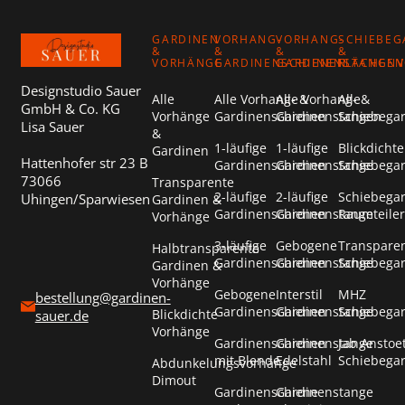
GARDINEN
VORHANG-
VORHANG-
SCHIEBEG
&
&
&
&
VORHÄNGE
GARDINENSCHIENEN
GARDINENSTANGEN
FLÄCHEN
Designstudio Sauer
Alle
Alle Vorhang- &
Alle Vorhang- &
Alle
GmbH & Co. KG
Vorhänge
Gardinenschienen
Gardinenstangen
Schiebega
Lisa Sauer
&
1-läufige
1-läufige
Blickdichte
Gardinen
Hattenhofer str 23 B
Gardinenschienen
Gardinenstange
Schiebega
73066
Transparente
2-läufige
2-läufige
Schiebega
Uhingen/Sparwiesen
Gardinen &
Gardinenschienen
Gardinenstange
Raumteiler
Vorhänge
3-läufige
Gebogene
Transpare
Halbtransparente
Gardinenschienen
Gardinenstange
Schiebega
Gardinen &
Vorhänge
Gebogene
Interstil
MHZ
bestellung@gardinen-
Gardinenschienen
Gardinenstange
Schiebega
Blickdichte
sauer.de
Vorhänge
Gardinenschienen
Gardinenstange
Jab Anstoe
mit Blende
Edelstahl
Schiebega
Abdunkelungsvorhänge
Dimout
Gardinenschiene
Gardinenstange