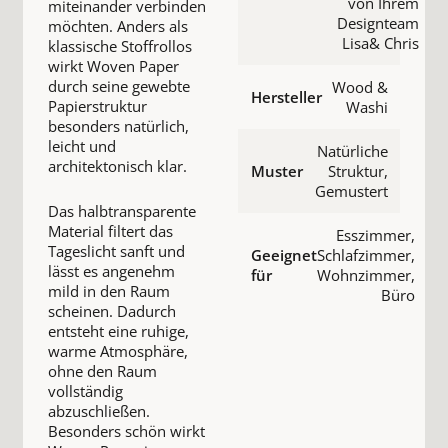
von Ihrem
miteinander verbinden
Designteam
möchten. Anders als
Lisa& Chris
klassische Stoffrollos
wirkt Woven Paper
durch seine gewebte
Wood &
Hersteller
Papierstruktur
Washi
besonders natürlich,
leicht und
Natürliche
architektonisch klar.
Muster
Struktur,
Gemustert
Das halbtransparente
Material filtert das
Esszimmer,
Tageslicht sanft und
Geeignet
Schlafzimmer,
lässt es angenehm
für
Wohnzimmer,
mild in den Raum
Büro
scheinen. Dadurch
entsteht eine ruhige,
warme Atmosphäre,
ohne den Raum
vollständig
abzuschließen.
Besonders schön wirkt