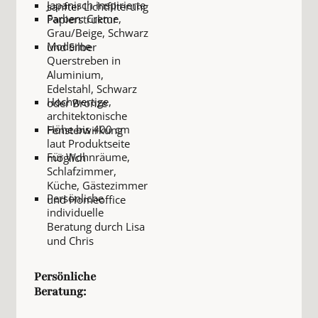
Japanisch inspirierte
sanfter Lichtfilterung
Farben: Creme,
Papierstruktur
Grau/Beige, Schwarz
Moderne
und Silber
Querstreben in
Aluminium,
Edelstahl, Schwarz
Hochwertige,
oder Bronze
architektonische
Höhe bis 400 cm
Fensterwirkung
laut Produktseite
Für Wohnräume,
möglich
Schlafzimmer,
Küche, Gästezimmer
Persönliche
und Homeoffice
individuelle
Beratung durch Lisa
und Chris
Persönliche
Beratung: