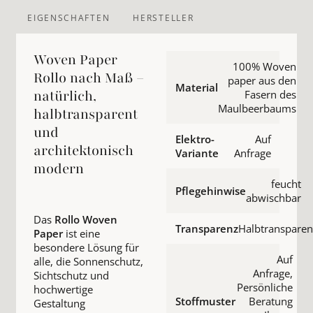
EIGENSCHAFTEN
HERSTELLER
Woven Paper
100% Woven
Rollo nach Maß –
paper aus den
Material
natürlich,
Fasern des
Maulbeerbaums
halbtransparent
und
Elektro-
Auf
architektonisch
Variante
Anfrage
modern
feucht
Pflegehinwise
abwischbar
Das
Rollo Woven
Transparenz
Halbtransparen
Paper
ist eine
besondere Lösung für
Auf
alle, die Sonnenschutz,
Anfrage,
Sichtschutz und
Persönliche
hochwertige
Stoffmuster
Beratung
Gestaltung