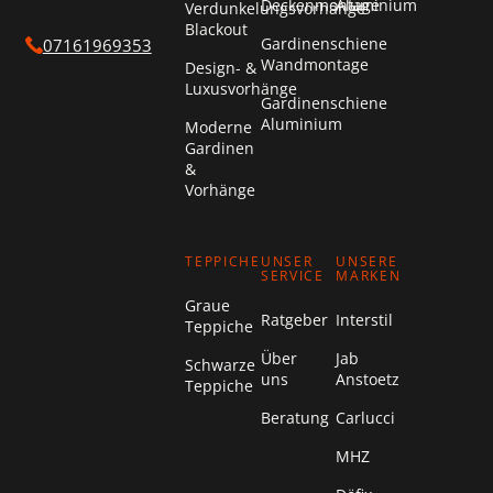
Deckenmontage
Aluminium
Verdunkelungsvorhänge
Blackout
Gardinenschiene
07161969353
Wandmontage
Design- &
Luxusvorhänge
Gardinenschiene
Aluminium
Moderne
Gardinen
&
Vorhänge
TEPPICHE
UNSER
UNSERE
SERVICE
MARKEN
Graue
Ratgeber
Interstil
Teppiche
Über
Jab
Schwarze
uns
Anstoetz
Teppiche
Beratung
Carlucci
MHZ