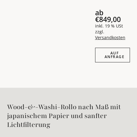
ab
€849,00
inkl. 19 % USt
zzgl.
Versandkosten
Auf Anfrage
AUF
ANFRAGE
Wood-&-Washi-Rollo nach Maß mit
japanischem Papier und sanfter
Lichtfilterung